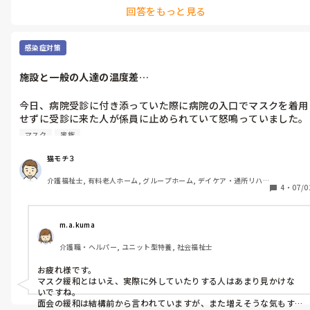
回答をもっと見る
感染症対策
施設と一般の人達の温度差…
今日、病院受診に付き添っていた際に病院の入口でマスクを着用
せずに受診に来た人が係員に止められていて怒鳴っていました。

「政府はマスクを外していいって言ってるんだ！」と受診が終わ
マスク
家族
った１時間後もまだ怒鳴っていました。

猫モチ３
確かにテレビで場面によってはマスクを外していいと言ってまし
介護福祉士, 有料老人ホーム, グループホーム, デイケア・通所リハ, 
たが、ちゃんと発表の全体を見れば病院に行く際や高齢者に会う
4
・
07/0
ユニット型特養
時等はマスクを着用しましょうとなっています。

しかしテレビではそういう所はほとんど放送されていない…

ネットとかでわざわざ調べたりしない人にはテレビで言ってるこ
m.a.kuma
とが全てみたいになっている。

介護職・ヘルパー, ユニット型特養, 社会福祉士
もっと感染対策の緩和報道をするなら知識の少ない人にも理解出
来るように詳細をわかり易く伝えて欲しいなと思いました。

お疲れ様です。

マスク緩和とはいえ、実際に外していたりする人はあまり見かけな
皆さんの周りでもマスク緩和の報道後、面会の制限を解除するよ
いですね。

うにとか家族さんからの声はありましたか？？
面会の緩和は結構前から言われていますが、また増えそうな気もす