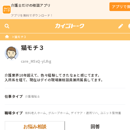
介護士
だけの相談アプリ
アプリで
アプリを無料でダウンロード！
猫モチ３
猫モチ３
care_M5xQ-ylJhg
介護業界10年超えて、色々経験してきたなぁと感じてます。

入所系を経て、現在はデイの現場兼相談員兼所属長してます。
仕事タイプ
介護福祉士
職場タイプ
有料老人ホーム, グループホーム, デイケア・通所リハ, ユニット型特養
お悩み相談
回答