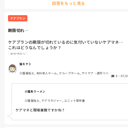
回答をもっと見る
ない、残業代つければやってくれるだろうがそれこそ当たり前にな
まって決めるべき事なのに｢そんな事をしていたらいつまで経っ
って、結果、スタッフが辞めていきます。

ても現状を打開することが出来ない！スピードが命の時もあるん
だ！｣と言う。

管理者も第三者がやっている研修に出るべきだと思いますが、うち
ケアプラン
の管理者も出てないですね…

まずスタートとして管理者自身の認識の甘さと周囲の声を聞かな
法人会に出て、怒られて終わりです。

期限切れ…
かったことで現状になっているので現場のスタッフを巻き込む理
私は退職願を出していますが、その時に

由は無い。

止められた理由が

ケアプランの期限が切れているのに気付いていないケアマネ…

管理者は何も辛い思いはしていない。｢自分も大変な思いをして
うちは離職率が高くて、今辞められたら困ると言われました。

これはどうなんでしょうか？

いる！｣と言うので何をしているのか聞くと｢早く入浴専従を入れ
私のせいではないとはっきり言いました。

やる事が多くて手が回っていないとかでよく起きる事なんでしょ
る為に何人も面接をしている！｣と言う。………管理者としての
今まで、散々、教育しなきゃ辞めていくから私が担当すると言い続
ケアプラン
うか？

けてきましたが、やらない。何か提案しても、前に進めようとしな
通の業務ですが…

い…

こちらから「新しいケアプランは出来てますか？」と声をかける
残業も強制的に夜勤に入る度にやらされるのは有り得ない。自分
猫モチ３
べきなんでしょうか？
で選んだスタッフだけで話し合って、それを総意で決めたという
少しは学んでほしいです。
介護福祉士, 有料老人ホーム, グループホーム, デイケア・通所リハ, 
のも理解出来ない。

8
・
07/0
ユニット型特養
こんな人が管理者になれてしまうなんてと思います。

管理者が上に立つ人間としての研修を受けていないからだと思い
介護系ラーメン
ますが、皆さんの職場では現場職員では無く、管理者に対しての
介護福祉士, ケアマネジャー, ユニット型特養
研修等は定期的に行われていますか？？
ケアマネと現場兼務ですかね？