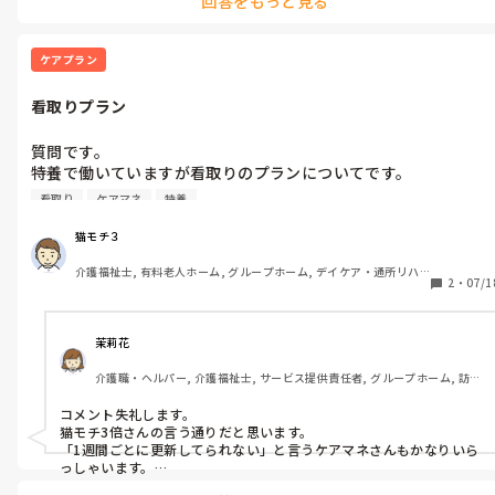
回答をもっと見る
仕事中は仕事に集中したいからBが私と話したいのであれば業後にし
見ますし、忙しくしてるなら声を掛けて気付いてないなら『無視
てと。
された』とは思わないし第三者にはそう言いません。

ケアプラン
Ｂは善意を見せてるように思えるが、フタを開けてみると悪意が
潜んでいると思う。

看取りプラン
そしてこの場合は第三者のＣが気付かずにＡを責めて追い込んで
いる。無視をしていないと伝えても『相手はそう感じていないか
質問です。

ら改めた方がいいよ！』など無自覚にＡを追い込んでいる。

特養で働いていますが看取りのプランについてです。

自分の認識では看取りプランの短期目標は1週間または適時変更
この手の話は日常生活でも似たようなケースを聞くことがありま
看取り
ケアマネ
特養
が必要な度に新しく作成する必要があると思っていたのですが変
すが、間に入る第三者（職場では上司とかが多いのかな）は『善
わったんでしょうか？

意の中に潜んでいる悪意』に気付かずにＡを追い込んでいないか
猫モチ３
先日亡くなった方の看取りプランの短期目標が１ヶ月の期間にな
今一度自分を見つめ直して欲しいと思う。

介護福祉士, 有料老人ホーム, グループホーム, デイケア・通所リハ, 
っており、それまでの他の看取りの方には1週間毎にだったので
そしてＣはＢに対して『無視したんじゃなくて聞こえなかったの
2
・
07/1
ユニット型特養
何枚かあったのですが、今回の方は１ヶ月弱看取りがありました
では？何かしてる時ではなくて落ち着いて話が出来るタイミング
が1枚だけでした。家族控えも要らないと言われたのですが看取
で声掛けてみたらどうかな？？』と伝えられるようになって欲し
りプランも家族への控えはいるんじゃないんですか？

いと思います。

茉莉花
介護職・ヘルパー, 介護福祉士, サービス提供責任者, グループホーム, 訪問
これからケアマネ目指そうと思っているのでどうなんだろうと疑
長文になってしまいましたm(_ _)m
介護, 障害福祉関連
問がありましてよろしくお願いします。
コメント失礼します。

猫モチ3倍さんの言う通りだと思います。

「1週間ごとに更新してられない」と言うケアマネさんもかなりいら
っしゃいます。

ターミナルであれば「適宜」や「状況に応じて」などと、書かれて