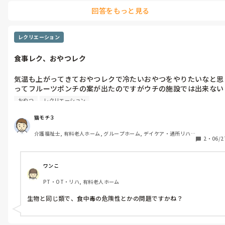
るので、緩和と制限の繰り返しで混乱しそうなので悩みますね。
回答をもっと見る
レクリエーション
食事レク、おやつレク
気温も上がってきておやつレクで冷たいおやつをやりたいなと思
ってフルーツポンチの案が出たのですがウチの施設では出来ない
と言われました。

おやつ
レクリエーション
提供前に加熱出来ない物はおやつレクとかで出来ないとの事でし
た。同様の理由でかき氷も出来ないと言われました。

猫モチ３
以前勤めていた施設では普通にやっていたので何が違うんだろう
介護福祉士, 有料老人ホーム, グループホーム, デイケア・通所リハ, 
と疑問になりました。

2
・
06/2
ユニット型特養
施設形態や厨房が施設内にあるかどうか等で違うのでしょうか？

わかる方がいたら教えて頂きたいです。
ワンこ
PT・OT・リハ, 有料老人ホーム
生物と同じ類で、食中毒の危険性とかの問題ですかね？