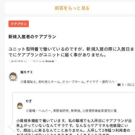
回答をもっと見る
ケアプラン
新規入居者のケアプラン
ユニット型特養で働いているのですが、新規入居の際に入居日ま
でにケアプランがユニットに届く事がありません。

３件に２件くらいは入居日にケアプランが出来上がっておらず後
ケアプラン
ユニット型特養
日、家族に来てもらって説明やサインを頂いていることもありま
す。

猫モチ３
入居日にケアプランが無いのでユニット職員はフェイスシートを
介護福祉士, 有料老人ホーム, グループホーム, デイケア・通所リハ, 
見ながら「こうしたらいいのかな？？」というレベルでケアプラ
5
・
06/2
ユニット型特養
ンが出来上がるまで介助をしています。

以前に務めていた施設では入居までに仮プランを作成してケアマ
ネと現場スタッフで内容に対して意見を交わし、入居後１ヶ月様
むぎ
子を見て本プランを作成していました。

介護職・ヘルパー, 実務者研修, 無資格, 小規模多機能型居宅介護
入居日にケアプランが出来上がっていない、事前に現場とケアプ
ランの内容について意見を交換しないのはよくあることなのでし
小規模多機能で働いています。私の職場でも入所日にケアプランが出
ょうか？？
来上がっていないなんてザラです。なんならケアマネも他施設にい
て、顔出しに来るなんてことありません。入所して2年経つ利用者の
ケアプランがないこともあります。よくあることですね、、、