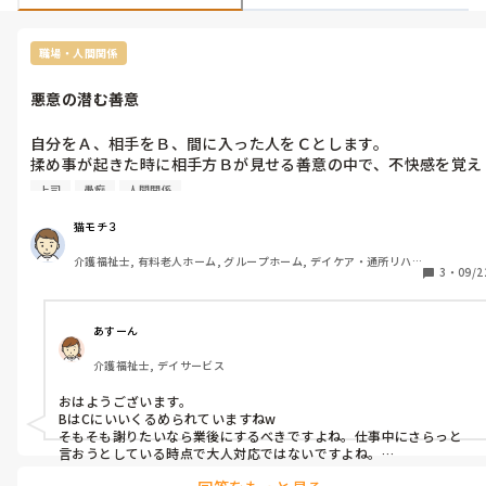
職場・人間関係
悪意の潜む善意
自分をＡ、相手をＢ、間に入った人をＣとします。

揉め事が起きた時に相手方Ｂが見せる善意の中で、不快感を覚え
るものがあります。

上司
愚痴
人間関係
『謝ろうと思って声を掛けたけど、向こうが無視をした。』

この言葉を真に受けて、間に入ったＣが『謝ろうと歩み寄ってく
猫モチ３
れてるのに無視は良くないよ！』と言われるとモヤッとする。

介護福祉士, 有料老人ホーム, グループホーム, デイケア・通所リハ, 
まず無視はしていないし、ただ聞こえていないだけだと思う。忙
3
・
09/2
ユニット型特養
しく業務をしている時には聞こえないこともあると思う。しかし
それに対してＣは『揉め事があった直後なんだし、普段よりも耳
を傾けなきゃ。』と言われることが多い。

あすーん
介護福祉士, デイサービス
いやいや、聞こえてないんだから仕方なくない？？忙しくしてる
時に声掛ける方が悪いでしょ。というか本当に声掛けました？

おはようございます。

これを聞くと正直Ｂは謝る気はないんだろうなって思える。ただ
BはCにいいくるめられていますねw

周りに対して自分の印象を『率先して謝ろうとする良い人』にし
そもそも謝りたいなら業後にするべきですよね。仕事中にさらっと
たいだけなんだろうなって。

言おうとしている時点で大人対応ではないですよね。

私ならCにそうやって言います。

私なら本当に謝る気があれば相手の忙しくないタイミングなどを