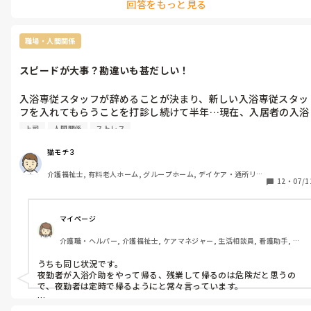
回答をもっと見る
いると良いと思います。
職場・人間関係
スピードが大事？勘違いも甚だしい！
入浴専従スタッフが辞めることが決まり、新しい入浴専従スタッ
フを入れてもらうことを打診し続けて半年…現在、入居者の入浴
は週に１回～１０日に１回の状態。

上司
人間関係
ストレス
それに対して危機感を感じていなかった管理者は上席に怒られ初
めて現状が不味い事だと認識。

猫モチ３
これまで現場も人手不足で休日出勤や残業が多々あったにも関わ
介護福祉士, 有料老人ホーム, グループホーム, デイケア・通所リ
らず打ち出した対策が夜勤者が残業して入浴を行う…

12
・
07/1
ハ, ユニット型特養
元々夜勤者は交代で休憩を取るシステムも無い為、休憩も取れず
に朝を迎えている。そこに強制的に毎日２時間残業して入浴を回
すようにと決められる。

マイページ
しかもそれの決め方が各階の中から管理者が選んだ１名ずつ(４
介護職・ヘルパー, 介護福祉士, ケアマネジャー, 生活相談員, 看護助手, 有
ロアの為４名)と管理者の５名で話し合って、その場で決めたと
料老人ホーム, 介護老人保健施設
こと。

うちも同じ状況です。

管理者は｢各フロアの代表者に話し合ってもらい『やる』と決め
夜勤者が入浴介助をやって帰る、残業して帰るのは危険だと思うの
たんだから全員の総意で決めたことになる！｣と言い強制的にス
で、夜勤者は定時で帰るようにと常々言っています。

タートした。

残ってやっていくのが当たり前の環境にいると、帰りたいのに帰れ
本来なら一度、出た案を持ち帰って各フロアで話し合って再度集