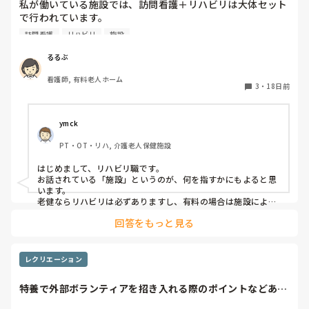
私が働いている施設では、訪問看護＋リハビリは大体セット
で行われています。

利用者様によってリラクゼーションや拘縮予防、ADL維持目
訪問看護
リハビリ
施設
的など違いますが、施設に入ったらリハビリを介入しないこ
との方が多いのでしょうか？

るるぶ
ぜひ教えてください！
看護師, 有料老人ホーム
3
・
18日前
ymck
PT・OT・リハ, 介護老人保健施設
はじめまして、リハビリ職です。

お話されている「施設」というのが、何を指すかにもよると思
います。

老健ならリハビリは必ずありますし、有料の場合は施設により
けりかと思います。そもそも、施設入所の目的次第でサービス
回答をもっと見る
を選ぶものだと思うので、それによってリハビリの有無も変わ
るのではないでしょうか。
レクリエーション
特養で外部ボランティアを招き入れる際のポイントなどあっ
たら教えてくださ...