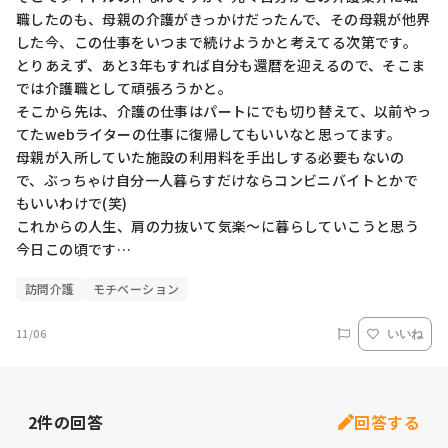
職したのも、母親の介護がきっかけだったんで、その母親が他界
した今、この仕事をいつまで続けようかと考えてる次第です。

とりあえず、あと3年もすれば自分も還暦を迎えるので、そこま
では介護職として頑張ろうかと。

そこから先は、介護の仕事はパートにでも切り替えて、以前やっ
てたwebライターの仕事に復帰してもいいなと思ってます。

母親が入所していた施設の利用料を手出しする必要もないの
で、ぶっちゃけ自分一人暮らすだけならコンビニバイトとかで
もいいわけで(笑)

これからの人生、肩の力抜いて気楽〜に暮らしていこうと思う
今日この頃です…
訪問介護
モチベーション
11/06
いいね
2
件の回答
回答する