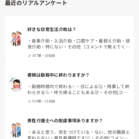
最近のリアルアンケート
好きな日常生活介助は？
・
食事介助
・
入浴介助
・
口腔ケア
・
着替え介助
・
排
泄介助
・
特にない
・
その他（コメントで教えてくだ
さい）
357
票・
10日前
書類は勤務中に終わりますか？
・
勤務時間内で終わる✨
・
日による🤔
・
残業して終
わらせる💦
・
持ち帰ることもある😢
・
その他(コメ
ントで教えてください)
510
票・
11日前
男性介護士への配慮事項ありますか？
・
あると思う、気をつけている
・
ない、他の職員と
変わらない
・
男性看護師です🙋‍♂️
・
その他(コメント