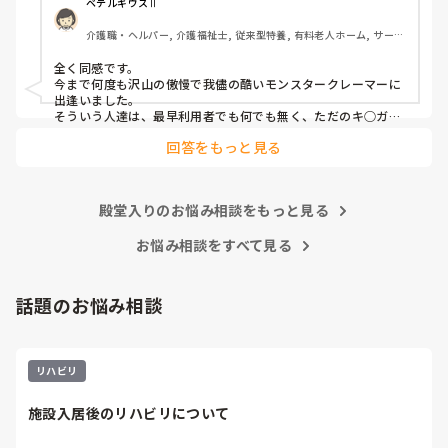
介護職員というより福祉人として間違っている考えだとは思
ベテルギウスⅡ
いますが、割りきって仕事をしていく必要があるのでしょう
介護職・ヘルパー, 介護福祉士, 従来型特養, 有料老人ホーム, サービ
かね。

ス付き高齢者向け住宅, デイサービス, 初任者研修, 実務者研修, ユニ
ット型特養
全く同感です。

心身をやられたりしたら、介護職員をやりたくなくなると思
今まで何度も沢山の傲慢で我儘の酷いモンスタークレーマーに
うんですよね。
出逢いました。

そういう人達は、最早利用者でも何でも無く、ただのキ○ガイ
です。

回答をもっと見る
無理難題を言って来るこの人達には、毅然とした態度や対応が
必要かと思いますが、上司などの上役の方針や対応次第で幾ら
でも状況は変わります。

上司が味方、力になってくれないと現場の職員の不平不満は高
殿堂入りのお悩み相談をもっと見る
まり、精神がやられた結果辞めて行きます。

東京都のカスハラ条例は、カスハラ撲滅の第一歩です。他の自
治体や他職種にも拡大して、介護職に取っても働きやすい職場
お悩み相談をすべて見る
環境になってくれたらと願うばかりです。
話題のお悩み相談
リハビリ
施設入居後のリハビリについて