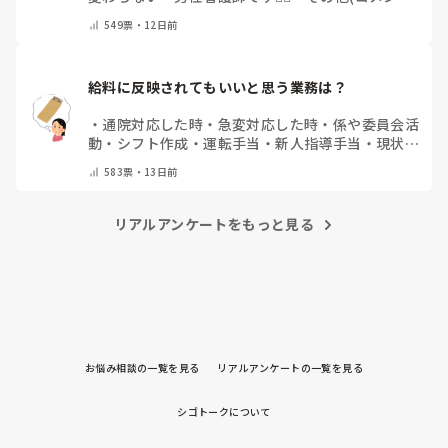
で教えて下さい)
549
票・
12日前
給料に反映されてもいいと思う業務は？
・
通院対応した時
・
急変対応した時
・
係や委員会活
動
・
シフト作成
・
運転手当
・
新人指導手当
・
現状で
満足しています
・
その他（コメントで教えてくださ
583
票・
13日前
い）
リアルアンケートをもっと見る
お悩み相談の一覧を見る
リアルアンケートの一覧を見る
シゴトークについて