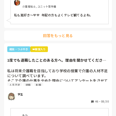
大好きと伝えると「私もよ、あなた嵐は好き？」と聞かれ、
介護福祉士, ユニット型特養
1番好きと伝えると利用者さんが嵐のメンバー3人の名前を言
っていき「後2人…。どないしよ、あと2人名前がでてけぇへ
私も嵐好き～💙💙  年配の方もよくテレビ観てるよね。
んわ😩」と言うと近くの利用者さんが「櫻井くんと二宮くん
や」と😂😂

そこから、リフト浴で介助を行っていた利用者さんが
「SMAPは今はどんな事してるの？」とあり、事務所にはキ
回答をもっと見る
ムタクしか居ないこと、SMAPは解散してしまった事等伝え
ると残念そうにしてましたが「けど、皆元気なんやろ？なら
言いやん😊」と(笑)

雑談・つぶやき
👑殿堂入り
そこから利用者さんは「キムタクは工藤静香と結婚したんや
ったけ？子どもは？」と。

1度でも退職したことのある方へ。理由を聞かせてくださ
最初の嵐で私のジャニオタスイッチを破壊してきたので、入
い。
浴介助でなければマシンガントークに成程(笑)近くにいた職
私は将来介護職を目指しており学校の授業で介護の人材不足
員がその利用者さんに「この子にその話したら永遠に話すか
について調べています。

らあかんよ(笑)」と言われるほど(笑)

そこで介護の仕事をやめた理由についてアンケートをさせて
年齢や認知症の事を考えても、嵐のメンバー3人とキムタク
人手不足
退職
転職
いただきたいです。(賃金が低い、重労働、人間関係など)

が誰と結婚したのか覚えていた事に驚きながらも嬉しかった
多くの回答が必要なので本人ではなく知人の方がやめた理由
な～😂
学生
などでも教えていただけると助かります。

ご協力お願いします🙇🏻‍♀️

46
・
08/30
(前回応えていただいた方も良ければ)
たつ