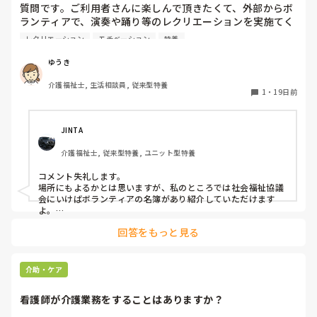
質問です。ご利用者さんに楽しんで頂きたくて、外部からボ
ランティアで、演奏や踊り等のレクリエーションを実施てく
れる方をお呼びしようと考えています。私は、今まで特養で
レクリエーション
モチベーション
特養
勤務してきて、そう言った経験がほとんどないので、どこか
ら探してきたら良いのか？何が必要なのか？どんな所に注意
ゆうき
したら良いのか分かりません。そのような経験がありました
介護福祉士, 生活相談員, 従来型特養
ら、教えて頂けると嬉しいです。
1
・
19日前
JINTA
介護福祉士, 従来型特養, ユニット型特養
コメント失礼します。

場所にもよるかとは思いますが、私のところでは社会福祉協議
会にいけばボランティアの名簿があり紹介していただけます
よ。

ただ、基本的にボランティアですがあくまでもこちらが呼んだ
回答をもっと見る
と言うことなのでジュース、お土産、交通費、準備物という名
目で物やお金を渡すこともあるので勝手に呼ぶというわけには
いかないので施設と相談が必要かと思います。

介助・ケア
あとは職員の友人に芸ができる人を呼ぶかインスタ等で募集を
呼びかけると1番安く済むかと思います。
看護師が介護業務をすることはありますか？