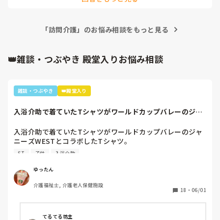
しているのを聞きながら仕事してます。
「訪問介護」のお悩み相談をもっと見る
👑雑談・つぶやき 殿堂入りお悩み相談
雑談・つぶやき
👑殿堂入り
入浴介助で着ていたTシャツがワールドカップバレーのジャ
ニーズWESTと...
入浴介助で着ていたTシャツがワールドカップバレーのジャ
ニーズWESTとコラボしたTシャツ。

暑いししんどいから、せめて好きなTシャツを着て介助しよ
ST
子供
入浴介助
うと選んだTシャツ。

別のフロアの利用者さん達で私はリフト浴の介助をしている
ゆったん
と「可愛いTシャツね☺️」と言われ「そうでしょ？去年のバ
介護福祉士, 介護老人保健施設
レーボールの世界大会で好きなアイドル達が応援してて、グ
18
・
06/01
ッズとして売ってたからかったんです✨」と言うと「ジャニ
ーズ…(きっとWESTの読み方分からなかった)あなたジャニ
ーズが好きなのね😊」と。

てるてる坊主