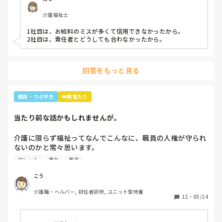
介護福祉士
1社目は、お給料のミスが多くて信用できなかったから。

2社目は、責任者とどうしても合わなかったから。
回答をもっと見る
雑談・つぶやき
👑殿堂入り
当たり前な話かもしれませんが。
介護に限らず福祉ってなんでこんなに、職員の人権が守られ
ないのかと常々思います。

クレーム
暴力
暴言
利用者主体は理解できますが、そういったことが行き過ぎて
いる感じは否めません。

こう
特に、利用者からの暴力・暴言、家族からのクレームをいつ
介護職・ヘルパー, 初任者研修, ユニット型特養
までも我慢するのは心情としておかしいのではと思います。
12
・
05/24
(今どき、お客様は神様というのは…)
