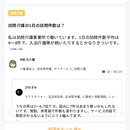
ります。
それと、給料高いしと書かれてますが、訪問介護において重度
訪問は単価が非常に安いので、一回につき長時間の支援をやら
ないと売上につながらないのが現状です。

訪問介護
それを踏まえたうえで、充分ご検討願います。
訪問介護の1日の訪問件数は？
私は訪問介護事業所で働いています。1日の訪問件数平均は
6〜8件で、入浴介護等が続いたりするとかなりきついです。
皆さまの事業所では1日の訪問件数平均はどれくらいです
訪問介護
か？
伴走方介護
介護福祉士, 従来型特養, デイサービス, 訪問介護
10
・
06/19
ぴのきお
ケアマネジャー, 生活相談員, 従来型特養, 介護老人保健施設, ショー
トステイ, デイケア・通所リハ, 居宅ケアマネ
うちの所は2〜6,7位です。因みに7件はあまり無いかもしれな
いです。常勤、非常勤で件数も変わりますし、サービス内容で
負担かからないようにシフト組んでます。

通院介助で4〜6時間拘束が予想されるスタッフには身体（入
回答をもっと見る
浴）をつけないようにしたり、管理者、S責でよくシフト調整