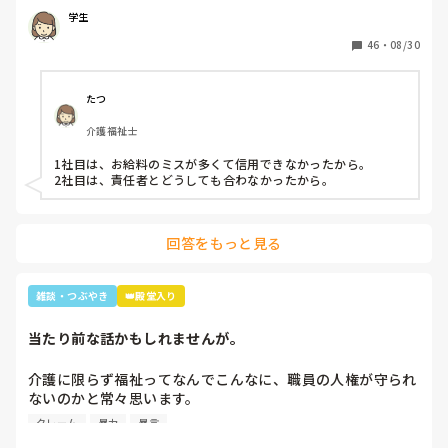
多くの回答が必要なので本人ではなく知人の方がやめた理由
な～😂
学生
などでも教えていただけると助かります。

ご協力お願いします🙇🏻‍♀️

46
・
08/30
(前回応えていただいた方も良ければ)
たつ
介護福祉士
1社目は、お給料のミスが多くて信用できなかったから。

2社目は、責任者とどうしても合わなかったから。
回答をもっと見る
雑談・つぶやき
👑殿堂入り
当たり前な話かもしれませんが。
介護に限らず福祉ってなんでこんなに、職員の人権が守られ
ないのかと常々思います。

クレーム
暴力
暴言
利用者主体は理解できますが、そういったことが行き過ぎて