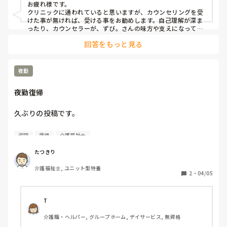
お疲れ様です。

クリニックに通われていると思いますが、カウンセリングを受
けた事が無ければ、受ける事をお勧めします。自己理解が深ま
ったり、カウンセラーが、ずび。さんの味方や支えになって下
さると思います。
回答をもっと見る
夜勤
夜勤復帰
久ぶりの投稿です。

半年以上ぶりの夜勤復帰になります。

巡回
復帰
介護福祉士
停止されてた理由は一夜で３人転倒してそのうちの一人が転
倒して受診になりました。

たつきり
それと巡視をサボってしまった事です。

介護福祉士, ユニット型特養
2
・
04/05
停止期間中はイライラしたり何なり不満も爆発してました！

なんとか頑張りが報われましたしに周りにも心配かけたし迷
T
惑をかけました。

介護職・ヘルパー, グループホーム, デイサービス, 無資格
今月から夜勤復帰（最初は少な目）になるので気を引き締め