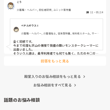
いる感じは否めません。

こう
特に、利用者からの暴力・暴言、家族からのクレームをいつ
介護職・ヘルパー, 初任者研修, ユニット型特養
までも我慢するのは心情としておかしいのではと思います。
12
・
05/24
(今どき、お客様は神様というのは…)

介護職員というより福祉人として間違っている考えだとは思
ベテルギウスⅡ
いますが、割りきって仕事をしていく必要があるのでしょう
介護職・ヘルパー, 介護福祉士, 従来型特養, 有料老人ホーム, サービ
かね。

ス付き高齢者向け住宅, デイサービス, 初任者研修, 実務者研修, ユニ
ット型特養
全く同感です。

心身をやられたりしたら、介護職員をやりたくなくなると思
今まで何度も沢山の傲慢で我儘の酷いモンスタークレーマーに
うんですよね。
出逢いました。

そういう人達は、最早利用者でも何でも無く、ただのキ○ガイ
です。

回答をもっと見る
無理難題を言って来るこの人達には、毅然とした態度や対応が
必要かと思いますが、上司などの上役の方針や対応次第で幾ら
でも状況は変わります。

上司が味方、力になってくれないと現場の職員の不平不満は高
殿堂入りのお悩み相談をもっと見る
まり、精神がやられた結果辞めて行きます。

東京都のカスハラ条例は、カスハラ撲滅の第一歩です。他の自
治体や他職種にも拡大して、介護職に取っても働きやすい職場
お悩み相談をすべて見る
環境になってくれたらと願うばかりです。
話題のお悩み相談