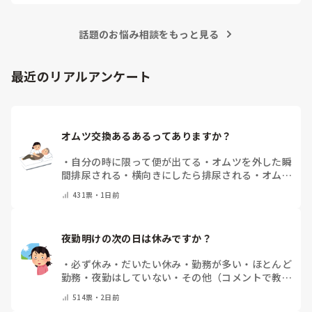
れとのお達しがあり、面接時では聞いておらず、入職後に命令
されたのが納得できずに退職した療法士もいます。

話題のお悩み相談をもっと見る
その辞めた人は不潔がイヤでオムツ交換はリハの仕事じゃない
と…他の療法士はSTも含めて全員やっていました。

他院のリハさんに相談すると、そんな事をするために国試取っ
たんじゃないから辞めて当然だと…

最近のリアルアンケート
確かに、オムツは利用者自身ではできないので、リハビリの評
価として疑問に思いますが、側臥位になったり、ベッド柵を持
つ、中には仰臥位でブリッヂでお尻を上げてくれるなどの動き
を評価する事はできるのかなと。マッサージやってるならつい
オムツ交換あるあるってありますか？
でにオムツ交換してって事なのでしょうか？

「私はオムツ交換やりません！」で突っぱねると、チームワー
・
自分の時に限って便が出てる
・
オムツを外した瞬
クを乱すと捉えられると残念なので、せめてトイレやPトイレ
間排尿される
・
横向きにしたら排尿される
・
オムツ
の介助を手伝う事ですかね？

のテープがよくちぎれている
・
パットにたっぷり収
捕まり立ちや、座る動作と同じなのでリハの評価に繋がるか
431
票・
1日前
まっていると快感
・
その他（コメントで教えてくだ
と。

さい）
点数も取れるでしょうし、声かけしてリハ中のトイレ誘導が良
いのではないでしょうか？

夜勤明けの次の日は休みですか？
オムツ交換はサ高住なら身体扱いではないんですかね？それな
・
必ず休み
・
だいたい休み
・
勤務が多い
・
ほとんど
ら人員は確保されているはずですので、トイレ誘導をする方が
勤務
・
夜勤はしていない
・
その他（コメントで教え
効率的なのではないですかね？
てください）
514
票・
2日前