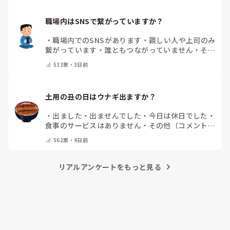
職場内はSNSで繋がっていますか？
・
職場内でのSNSがあります
・
親しい人や上司のみ
繋がっています
・
誰ともつながっていません
・
その
他（コメントで教えてください）
533
票・
3日前
土用の丑の日はウナギ出ますか？
・
出ました
・
出ませんでした
・
今日は休日でした
・
食事のサービスはありません
・
その他（コメントで
教えて下さい）
562
票・
4日前
リアルアンケートをもっと見る