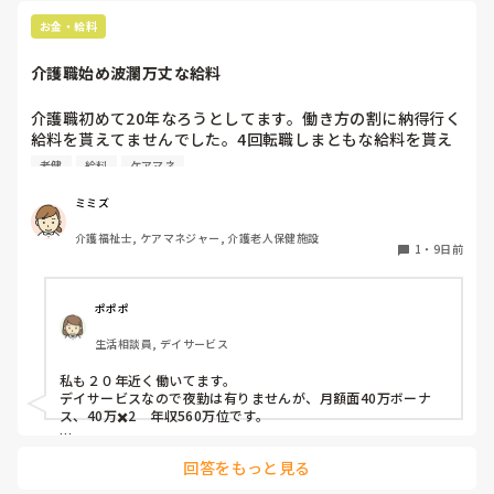
お金・給料
介護職始め波瀾万丈な給料
介護職初めて20年なろうとしてます。働き方の割に納得行く
給料を貰えてませんでした。4回転職しまともな給料を貰え
るようになりました。

老健
給料
ケアマネ
①病院勤務

介福の資格とり新卒なのにわかるの前提でかなりのパワハラ
ミミズ
職場で1年で退職。年収210万でした。

介護福祉士, ケアマネジャー, 介護老人保健施設
②特養

1
・
9日前
休みでもボランティアで出てこい。休憩なし。月6回あれば
いい方。1年しないで退職したので推定年収150万

③老健

ポポポ
ケアマネ兼務で18年近く頑張りましたが業績悪化で給料50
生活相談員, デイサービス
万近くダウンし退職。最後年収400万でした。18年間サービ
ス残業

私も２０年近く働いてます。

④老健

デイサービスなので夜勤は有りませんが、月額面40万ボーナ
ケアマネ業務なしで前の職場とやる事はそこまで変わりませ
ス、40万✖️2　年収560万位です。

んが、年収530万になりました。

転職は１回です。
転機もありここまで給料上げれました。モチベも全く違いま
回答をもっと見る
すね。