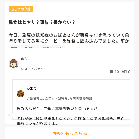
きょうの介護
異食はヒヤリ？事故？書かない？
今日、重度の認知症のおばあさんが職員は付き添っていて色
塗りをしてる際にクーピーを異食し飲み込んでました。前か
ら異食しそうな雰囲気はありました。

異食
事故報告
ヒヤリハット
私の職場では隠蔽するみたいに事故報告書には書かなくてい
い。なんならヒヤリも書かなくていいよ。と言われました。

のん
私は書いた方が後からなんかあったらダメだからと言いまし
ショートステイ
たがめんどくさいし見た感じ大丈夫そうだから！

10
・
9日前
と言われました。

皆さんの施設ではクーピーやティッシュ等の異食行為があっ
た際事故報告書に書きますか？

かまだ
それともヒヤリハットを書きますか？

介護福祉士, ユニット型特養, 障害者支援施設
ぜひ教えてください。
飲み込んだら、完全に事後報告だと思いますが...

それが仮に喉に詰まるものとか、危険なものである場合、死亡
事故につながりますよ...
回答をもっと見る