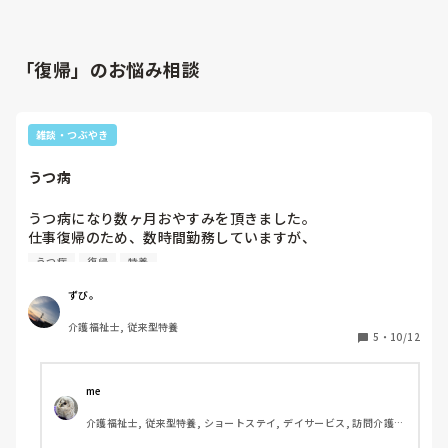
「復帰」のお悩み相談
雑談・つぶやき
うつ病
うつ病になり数ヶ月おやすみを頂きました。

仕事復帰のため、数時間勤務していますが、

体と心が一致せず、迷惑ばかりかけてしまいます。

うつ病
復帰
特養
意欲低下、考えることはマイナスなことばかり。

ずび。
自分で乗り越えるしかないからね。と職場の人に言われた言
介護福祉士, 従来型特養
葉がずっと残ってる。
5
・
10/12
me 
介護福祉士, 従来型特養, ショートステイ, デイサービス, 訪問介護, 
ユニット型特養