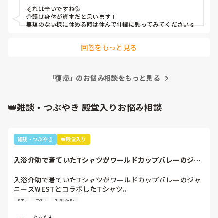
それは辛いですね💦

介護は身体が資本だと思います！

無理のない様に休める時は休んで仲間に頼ってみてください☺️
回答をもっと見る
「復帰」のお悩み相談をもっと見る
👑雑談・つぶやき 殿堂入りお悩み相談
雑談・つぶやき
👑殿堂入り
入浴介助で着ていたTシャツがワールドカップバレーのジャ
ニーズWESTと...
入浴介助で着ていたTシャツがワールドカップバレーのジャ
ニーズWESTとコラボしたTシャツ。

暑いししんどいから、せめて好きなTシャツを着て介助しよ
ST
子供
入浴介助
うと選んだTシャツ。

別のフロアの利用者さん達で私はリフト浴の介助をしている
ゆったん