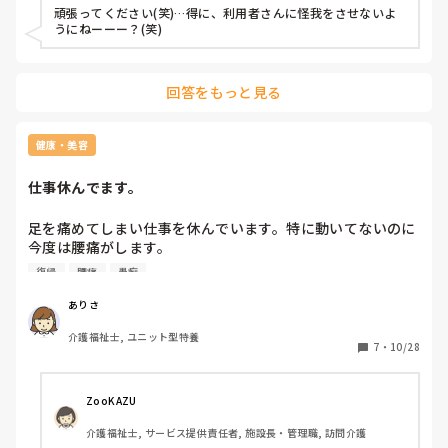
て頑張ります！
頑張ってください(笑)…得に、利用者さんに怪我をさせないよ
うにねーーー？(笑)
回答をもっと見る
健康・美容
仕事休んでます。
足を痛めてしまい仕事を休んでいます。特に動いてないのに
今度は腰痛がします。

もう嫌になります。早く仕事復帰しなきゃいけないのに職場
復帰
腰痛
愚痴
に迷惑かけてしまう。
ありさ
介護福祉士, ユニット型特養
7
・
10/28
ZooKAZU
介護福祉士, サービス提供責任者, 施設長・管理職, 訪問介護