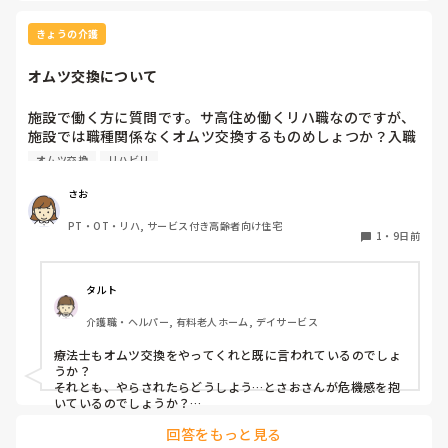
きょうの介護
オムツ交換について
施設で働く方に質問です。サ高住め働くリハ職なのですが、
施設では職種関係なくオムツ交換するものめしょつか？入職
した当初は、オムツ交換をヘルパーさんにお願いしていまし
オムツ交換
リハビリ
た。オムツ交換はリハビリの仕事じゃないと言われています
が、今は、状況的に誰もいないとやらざるおえない状況で
さお
PT・OT・リハ, サービス付き高齢者向け住宅
1
・
9日前
タルト
介護職・ヘルパー, 有料老人ホーム, デイサービス
療法士もオムツ交換をやってくれと既に言われているのでしょ
うか？

それとも、やらされたらどうしよう…とさおさんが危機感を抱
いているのでしょうか？

回答をもっと見る
当方回復期に勤めております。人手不足ではなく、療法士もや