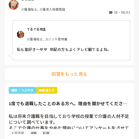
と「可愛いTシャツね☺️」と言われ「そうでしょ？去年のバ
介護福祉士, 介護老人保健施設
レーボールの世界大会で好きなアイドル達が応援してて、グ
18
・
06/01
ッズとして売ってたからかったんです✨」と言うと「ジャニ
ーズ…(きっとWESTの読み方分からなかった)あなたジャニ
ーズが好きなのね😊」と。

てるてる坊主
大好きと伝えると「私もよ、あなた嵐は好き？」と聞かれ、
介護福祉士, ユニット型特養
1番好きと伝えると利用者さんが嵐のメンバー3人の名前を言
っていき「後2人…。どないしよ、あと2人名前がでてけぇへ
私も嵐好き～💙💙  年配の方もよくテレビ観てるよね。
んわ😩」と言うと近くの利用者さんが「櫻井くんと二宮くん
や」と😂😂

そこから、リフト浴で介助を行っていた利用者さんが
「SMAPは今はどんな事してるの？」とあり、事務所にはキ
回答をもっと見る
ムタクしか居ないこと、SMAPは解散してしまった事等伝え
ると残念そうにしてましたが「けど、皆元気なんやろ？なら
言いやん😊」と(笑)

雑談・つぶやき
👑殿堂入り
そこから利用者さんは「キムタクは工藤静香と結婚したんや
ったけ？子どもは？」と。

1度でも退職したことのある方へ。理由を聞かせてくださ
最初の嵐で私のジャニオタスイッチを破壊してきたので、入
い。
浴介助でなければマシンガントークに成程(笑)近くにいた職
私は将来介護職を目指しており学校の授業で介護の人材不足
員がその利用者さんに「この子にその話したら永遠に話すか
について調べています。

らあかんよ(笑)」と言われるほど(笑)

そこで介護の仕事をやめた理由についてアンケートをさせて
年齢や認知症の事を考えても、嵐のメンバー3人とキムタク
人手不足
退職
転職
いただきたいです。(賃金が低い、重労働、人間関係など)

が誰と結婚したのか覚えていた事に驚きながらも嬉しかった