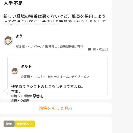
人手不足
新しい職場の特養は悪くないけど、職員を採用しよう
って気持ちは弱く、今のいる職員でまかなおうとして
人手不足
モチベーション
職員
いる…

今の職場の前の老健も人手不足だったけど、まだ、職
よう
員を採用しようという気持ちがあった…

これじゃ、現有戦力、職員が更に潰れるよ…
介護職・ヘルパー, 介護福祉士, 従来型特養, 有料老
20
・
02/11
人ホーム, 介護老人保健施設, 実務者研修, ユニット
型特養
タルト
介護職・ヘルパー, 有料老人ホーム, デイサービス
残業ありきシフトのところはそうですよね。

本来、

8時〜17時の早番を

8時〜20時

22時〜8時のショート夜勤を

回答をもっと見る
20時〜9時半や10時…

日勤と遅番を1人の人間が通しでやっていることになり
ますよね。

特養
👑殿堂入り
どうしてこんな発想ができるんでしょうね。

そこも特養ユニット型ですが、ほぼ新規の職員の採用は