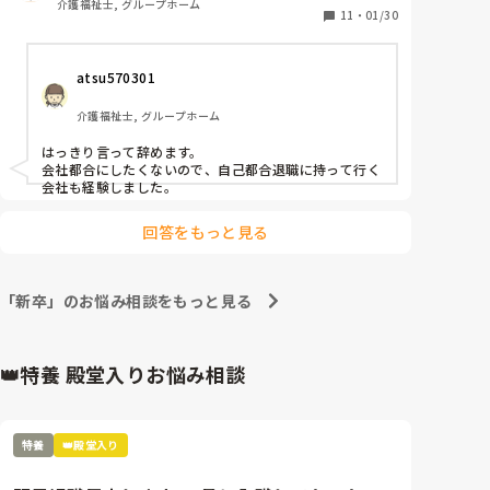
介護福祉士, グループホーム
は、経験22年ですけど、新卒者と同じレベルです
11
・
01/30
か？」って、言ったら、はぐらかされた。で、異動先
この仕事をしていたらこういうことはあることだし、
の、入居者さんの情報しいれに行った、その日の夜、
毎回引きずってしまったら続かないと分かっていま
atsu570301
コロナ陽性なり、連絡したら、「この時期に、こない
す。ただ、新卒で入職した時からの付き合いだった
でほしかった」って、言われた。こっちから、言えば
し、初めてお看取りさせていただいたというのもあっ
介護福祉士, グループホーム
「この時期に、異動させるな💢😠💢」って、感じ。情
てより悲しさを感じています。

報入手の2日前は、陰性でした。何か、この施設、
はっきり言って辞めます。

変。脅しで、「私、ここ辞めても、気誘われてるとこ
今日はとことん泣いて明日はしっかり休んでまた明後
会社都合にしたくないので、自己都合退職に持って行く
ろあるから、別にこまりませんが。」と強気でいいま
日から気持ち切り替えて頑張りたいと思います。
会社も経験しました。
した。他のスタッフは、「あんたは、経験があるし、
利用者目線で、物事を考えてしてるから、新人教育し
回答をもっと見る
てって、事よ」って、いわれるけど、皆さんだった
ら、どうしますか？アドバイスをお願いします。
「新卒」のお悩み相談をもっと見る
👑特養 殿堂入りお悩み相談
特養
👑殿堂入り