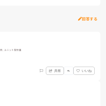
回答する
研修, ユニット型特養
共有
いいね