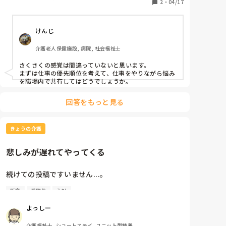
なんか、うーん。先輩に言える立場じゃないし...。

2
・
04/17
はぁ。困ったもんだ(--;)
けんじ
介護老人保健施設, 病院, 社会福祉士
さくさくの感覚は間違っていないと思います。

まずは仕事の優先順位を考えて、仕事をやりながら悩み
を職場内で共有してはどうでしょうか。
回答をもっと見る
きょうの介護
悲しみが遅れてやってくる
続けての投稿ですいません...。

新卒
看取り
入社
昨日の夜勤でお看取りしたご利用者様のことを思い出
しては泣いています。

よっしー
夜勤中、訪室すると気配ですぐに私に気付き手を伸ば
介護福祉士, ショートステイ, ユニット型特養