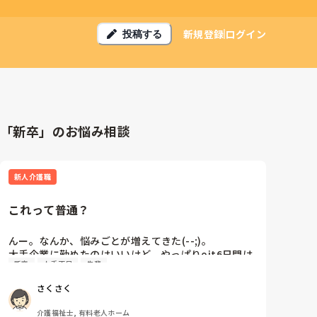
新規登録
ログイン
投稿する
「新卒」のお悩み相談
新人介護職
これって普通？
んー。なんか、悩みごとが増えてきた(--;)。

大手企業に勤めたのはいいけど...やっぱりojt6日間は
新卒
人手不足
先輩
短いよなぁ(--;)。

まぁ、もう半年経ってるから今さら言っても...ってい
さくさく
う感じだけど…。

新卒の子もojt6日間ってかわいそうすぎないか？？。

介護福祉士, 有料老人ホーム