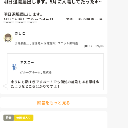
明日退職届出します。5月に入職してたった4ヶ
月、、、でも、もう限界。ま...
明日退職届出します。

5月に入職してたった4ヶ月、、、でも、もう限界。ま
放尿
徘徊
暴力
ず、介護長がわけわかんない。利用者を怒鳴りつけ、
パット交換はせず、人手が足りないのに業務に入らな
きしこ
い、すぐに他の人の言いなりになり、リーダーで決め
たことを覆す、人手が足りないのに、キチンと休みは
介護福祉士, 介護老人保健施設, ユニット型特養
入れ、夜勤はやりたくないと、、、職員の悪口を言
12
・
09/06
い、ウワサ話しを本気にする、、、そして、今まで出
していた残業代を出さないと言い出し、残業の用紙を
ネズコー
書き換えろと、、、職員のストレスもすごいが、利用
者もこれは精神科？って利用者ばかりを入れる。一晩
グループホーム, 無資格
中徘徊、放尿、便失禁、暴言、暴力、コール頻回、フ
ラつきが強く見守りが必要、、、こんな利用者1人じ
余りにも酷すぎですねー！でも何処の施設もある意味似
ゃみれません。でも、日中も夜間も1人でみろ
たようなところばかりですよ！
と、、、なぜ？できないんだ？と。ハッキリ言って、
いつ事故が起きてもおかしくない状況。そして、体調
不良や急変を見つけると、見つけた人か何かしたんじ
回答をもっと見る
ゃないか？とウワサをたてられ、その人のせいにな
る、、、未経験者、無資格者が多くスキルがない。何
を決めても、話してもちゃんとやってくれない、、、
特養
👑殿堂入り
こんな施設いるだけ時間の無駄だ。