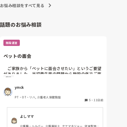
先日も先輩が意思疎通のできない利用者様に食事介助
お悩み相談をすべて見る
慣れてきたら 一日の流れがわかるようになり、利用者
してましたが、スプーンてんこ盛りに入れて無理やり
さんとも上手く出来るようになれば

口に運んでいました。私は側で見ていて、利用者様の
オムツ交換1つ手早くなると思います。

表情が嫌がっているのがわかりました。

話題のお悩み相談
でもまだ入社して日が浅いので何も言えず、ここに入
なんと言うか身体介助って、体で覚えてる動作なので場
社したのは間違ったのかなと思いました。

馴れすれば楽になるように思います。

で、その先輩が食べ終わらせたのは、食べ始めて8分
ただその配属先のユニットに、新人を育てる余裕がある
です。早すぎませんか？

施設運営
かないか によっても違いますよね💦

いつも指導してくださる時は、立派なこと、正しいこ
とを教えて下さっていたので、悩んでいます。

教育がちゃんとしてないユニットは、結局新人さんがパ
ペットの面会
ゆったりのんびりしている人には特養は向いてないの
ワハラっぽい圧に耐えられなくて辞めると言う感じに思
います。

でしょうか？
　ご家族から「ペットに面会させたい」というご要望
余談ですが、私はスピード重視しすぎる機械的な介護現
がありました。当初衛生面の問題から施設の外でご面
場が苦手で……

施設
会いただいたのですが、段々と状態がかわりお看取り
結局特養はなんとなく、そういった話耳にするので挑戦
できずです（._.）
寸前となった際には、無理に外出していただくわけに
ymck
もいかず、ビデオ通話でお願いしました。

　ご本人にとっても大切なご家族かと思いますし、心
PT・OT・リハ, 介護老人保健施設
情的にはご対応したいのですが…。何か私共と別の方
5
・
11日前
法で対応されたケースやアイデアがあればお教え願い
たいです。
よしママ
介護職・ヘルパー, 介護福祉士, ケアマネジャー, 従来型特