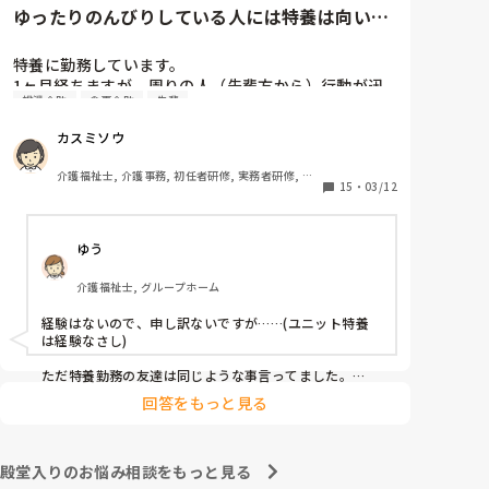
なく、入ったとしても1年以内に辞めています。

ゆったりのんびりしている人には特養は向いて
残業代が入るから良いという人もいますが、12時間以
ないですか？
上の拘束となり、かなりしんどいのではないでしょう
か。
特養に勤務しています。

1ヶ月経ちますが、周りの人（先輩方から）行動が迅
排泄介助
食事介助
先輩
速じゃない、ゆったりしている、のんびりしていると
言われます。

カスミソウ
早出で、7時に起床介助、ほぼ全員介助の食事介助、
口腔ケア、入浴の方のバイタル測定、9時までに終わ
介護福祉士, 介護事務, 初任者研修, 実務者研修, ユ
らせて臥床させる。入浴の方はフロアに待機、それが
15
・
03/12
ニット型特養
終わったら記録（手書き）を10時までに終わらせて隣
のユニットに行って陰部洗浄、目が回るくらい忙しい
ゆう
です。トイレにも行けない。

リーダーからは、〇〇さんは丁寧にやるから時間がか
介護福祉士, グループホーム
かるのよと言われました。

私たちが相手にしているのは物ではなく人間です。

経験はないので、申し訳ないですが……(ユニット特養
何時までにこれやってあれやってって言われても私は
は経験なさし)

機械じゃないんだからできるわけないじゃないです
か？

ただ特養勤務の友達は同じような事言ってました。

オムツ交換も時間がかかりすぎと言われます。

回答をもっと見る
早めに行って、仕事回さないと終えれないって話してま
食事介助も急いで食べさせたら誤嚥性肺炎の危険があ
した。

るし、移乗介助も世間一般的にやってはいけないこと
も安全のためならいいよとか、例えば利用者様の足の
あとは単純にそのユニットのやり方によるんじゃないで
殿堂入りのお悩み相談をもっと見る
間に職員の足を入れて移乗するとか、

しょうか？
