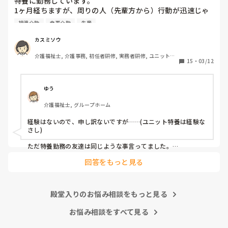
特養に勤務しています。

1ヶ月経ちますが、周りの人（先輩方から）行動が迅速じゃ
ない、ゆったりしている、のんびりしていると言われます。

排泄介助
食事介助
先輩
早出で、7時に起床介助、ほぼ全員介助の食事介助、口腔ケ
ア、入浴の方のバイタル測定、9時までに終わらせて臥床さ
カスミソウ
せる。入浴の方はフロアに待機、それが終わったら記録（手
介護福祉士, 介護事務, 初任者研修, 実務者研修, ユニット型
書き）を10時までに終わらせて隣のユニットに行って陰部洗
15
・
03/12
特養
浄、目が回るくらい忙しいです。トイレにも行けない。

リーダーからは、〇〇さんは丁寧にやるから時間がかかるの
よと言われました。

ゆう
私たちが相手にしているのは物ではなく人間です。

介護福祉士, グループホーム
何時までにこれやってあれやってって言われても私は機械じ
ゃないんだからできるわけないじゃないですか？

経験はないので、申し訳ないですが……(ユニット特養は経験な
オムツ交換も時間がかかりすぎと言われます。

さし)

食事介助も急いで食べさせたら誤嚥性肺炎の危険があるし、
移乗介助も世間一般的にやってはいけないことも安全のため
ただ特養勤務の友達は同じような事言ってました。

ならいいよとか、例えば利用者様の足の間に職員の足を入れ
回答をもっと見る
早めに行って、仕事回さないと終えれないって話してました。

て移乗するとか、

先日も先輩が意思疎通のできない利用者様に食事介助してま
あとは単純にそのユニットのやり方によるんじゃないでしょう
したが、スプーンてんこ盛りに入れて無理やり口に運んでい
か？

ました。私は側で見ていて、利用者様の表情が嫌がっている
殿堂入りのお悩み相談をもっと見る
のがわかりました。

慣れてきたら 一日の流れがわかるようになり、利用者さんとも
上手く出来るようになれば

お悩み相談をすべて見る
でもまだ入社して日が浅いので何も言えず、ここに入社した
オムツ交換1つ手早くなると思います。

のは間違ったのかなと思いました。
