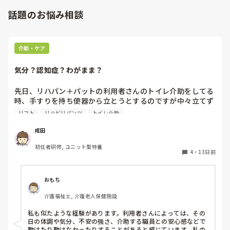
で、その先輩が食べ終わらせたのは、食べ始めて8分です。
なんと言うか身体介助って、体で覚えてる動作なので場馴れす
話題のお悩み相談
早すぎませんか？

れば楽になるように思います。

いつも指導してくださる時は、立派なこと、正しいことを教
ただその配属先のユニットに、新人を育てる余裕があるかない
えて下さっていたので、悩んでいます。

か によっても違いますよね💦

ゆったりのんびりしている人には特養は向いてないのでしょ
介助・ケア
うか？
教育がちゃんとしてないユニットは、結局新人さんがパワハラ
っぽい圧に耐えられなくて辞めると言う感じに思います。

気分？認知症？わがまま？
余談ですが、私はスピード重視しすぎる機械的な介護現場が苦
手で……

先日、リハパン＋パットの利用者さんのトイレ介助をしてる
結局特養はなんとなく、そういった話耳にするので挑戦できず
時、手すりを持ち便器から立とうとするのですが中々立てず
です（._.）
「立てない」と言われたので人を呼んだらリーダーが来てく
リフト
リハビリパンツ
トイレ介助
れました。リーダーの顔見た瞬間立てないと言っていたのが
人が変わったようにスムーズに立って車椅子に移乗したので
成田
す。私はその場で立てなかったんじゃなかったの？と聞いた
初任者研修, ユニット型特養
ら立てるよ！と言われ、リーダーからは前屈みにしてないか
4
・
13日前
ら立たないんだよ。と言われて、府に落ちません。何人かベ
ッドから車椅子、車椅子からベッド、リフトの椅子から車椅
子などの時に突然石のように動かなくなる時があるのですが
おもち
対応できずに困っています。皆さんはどうしていますか？
介護福祉士, 介護老人保健施設
私も似たような経験があります。利用者さんによっては、その
日の体調や気分、不安の強さ、介助する職員との安心感などで
動けたり動けなかったりすることがあると感じています。私の