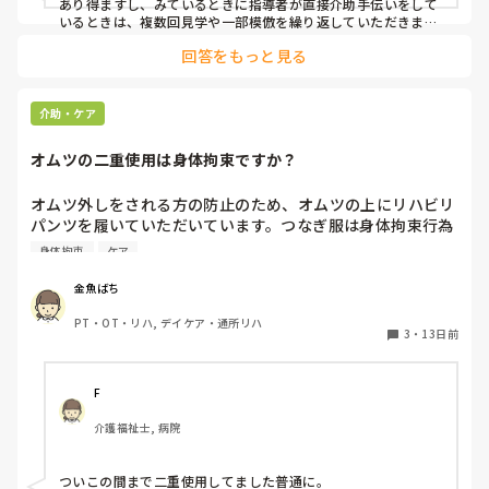
あり得ますし、みているときに指導者が直接介助手伝いをして
いるときは、複数回見学や一部模倣を繰り返していただきま
す。基本全ての業務で手を貸すことがなくならない限り、お一
回答をもっと見る
人で行っていただくことはありません。人手不足と言われる
と、なかなか厳しいですが、今までいない状態だったわけです
しね。ご心労お察しします。　ご参考になれば幸いです。
介助・ケア
オムツの二重使用は身体拘束ですか？
オムツ外しをされる方の防止のため、オムツの上にリハビリ
パンツを履いていただいています。つなぎ服は身体拘束行為
にあたるので書面にて家族に了承を得ていますが、オムツの
身体拘束
ケア
この対応は特に書面での確認をしていませんし、オムツ代が
2倍（一枚ずつ自己負担）になります。

金魚ばち
これは、どこでも当たり前なのでしょうか。少し気になりま
PT・OT・リハ, デイケア・通所リハ
した。皆様のところでのオムツ外し対策もあわせて教えてく
3
・
13日前
ださい。
F
介護福祉士, 病院
ついこの間まで二重使用してました普通に。
