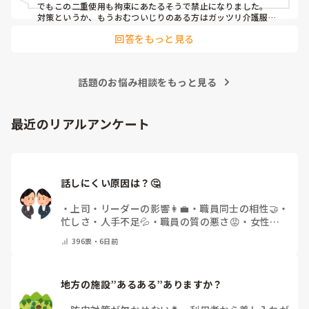
でもこの二重使用も拘束にあたるそうで禁止になりました。

対策というか、もうおむついじりのある方はガッツリ介護服
（つなぎ）です。
回答をもっと見る
話題のお悩み相談をもっと見る
最近のリアルアンケート
話しにくい原因は？🤔
・
上司・リーダーの影響👩‍💼
・
職員同士の相性🤝
・
忙しさ・人手不足💦
・
職員の質の悪さ😡
・
女性職
員の割合の多さ👩👧
・
自分にも原因があると感じる
396
票・
6日前
💭
・
その他(コメントで教えてください)
地方の施設”あるある”ありますか？