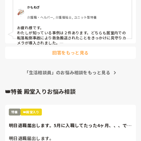
反応はいかがですか？

かもねぎ
介護職・ヘルパー, 介護福祉士, ユニット型特養
お疲れ様です。

わたしが知っている事例は２件あります。どちらも居室内での
転落転倒事故により救急搬送されたことをきっかけに見守りカ
メラが導入されました。

ご家族様と直接お話ししていませんが、おおむねスムーズに話
回答をもっと見る
が進んだようです。

ちなみにどちらも男性入居者様です。

おっしゃるとおりプライバシーの問題もありますので、リスク
と天秤にかけてどちらが入居者様の利益になるか慎重に検討し
「生活相談員」のお悩み相談をもっと見る
なければいけませんね。

良いケアに結びつくことを願っております。
👑特養 殿堂入りお悩み相談
特養
👑殿堂入り
明日退職届出します。5月に入職してたった4ヶ月、、、で
も、もう限界。ま...
明日退職届出します。
