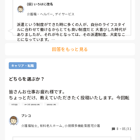
(旧) いろはに改名
ちなみに自分はZ世代ではないですが、常勤の仕事は辞めま
介護職・ヘルパー, デイサービス
した。理由は非常勤でも希望している職種につけるから（生
活相談員、CM）現在相談員の現職です。

派遣という制度ができた時に多くの人が、自分のライフスタイ
ルに合わせて働けるからとても良い制度だと 大喜びした時代が
又、現場に出たいと思ったら、カイテクやUケアのツールが
ありましたが、それが今となっては、その派遣制度、大変なこ
あるので、上手く活用して短時間働いています。

とになっています。

回答をもっと見る
そんな時代を知っているジジイから言わせてもらうと、確かに
働き方が多様化する現代社会で、皆さん働くなら常勤or非常
非常勤で働けば自分のライフスタイルに合わせた生活ができる
かもしれません。

キャリア・転職
しかし、ライフスタイルに合わせた生活をするにはやはり収入
がなければ自分の好きなことはできません。

どちらを選ぶか？
そう考えれば正社員がいいとおもいますが、正社員ではない
が、常勤という非常勤よりはしっかりしている勤務扱いの方が
皆さんお仕事お疲れ様です。

私はいいように思います。

ちょっとだけ、教えていただきたく投稿いたします。今回転
職で無事に転職先が決まりましたが、皆さんならどちらに転
ただ 常勤となれば 非常勤に比べ かなり仕事的にもつくなると
採用
生活相談員
相談員
職されますか？理由もお答えください。

思いますが、きつくてもある程度の収入を取るか 、それとも非
常勤という働き方で 自分の思っていたよりも収入が少なかった
1 社会人福祉協議会(デイサービスのみ運営。介護員兼生活相
プシコ
りしても文句は言えなくなりますからね。

談員)

介護福祉士, 有料老人ホーム, 小規模多機能型居宅介護
2　株式会社や有限会社が運営している、介護施設(デイサー
8
・
05/31
それでもいいというのであれば非常勤でもいいと思いますが、
ビスのみ運営。同じく介護員兼生活相談員)

できることなら常勤、正社員、もしくは非常勤であってもある
の2箇所から採用通知が来ました。どちらかを選びたいので
程度、常勤に近い条件で勤められるところを探していったらど