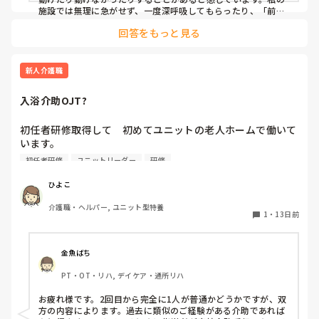
施設では無理に急がせず、一度深呼吸してもらったり、「前に
体重をかけて一緒に立ちましょう」と声をかけながらタイミン
回答をもっと見る
グを合わせています。それでも難しいときは、一人で抱え込ま
ずに他の職員へ応援をお願いするようにしています。
新人介護職
入浴介助OJT?
初任者研修取得して　初めてユニットの老人ホームで働いて
います。

OJT？はどのくらいが普通でしょうか？

初任者研修
ユニットリーダー
研修
個浴　一度見させてもらう　2回目は完全1人は普通なのでし
ょうか？

ひよこ
自立不安定の方で　浴槽から出る時に　立ち上がれず　湯船
介護職・ヘルパー, ユニット型特養
に入り　全身濡れながら必死に手すりに捕まってもらう誘導
1
・
13日前
をして抱えて出ていただきました。絶対に転ばせないように
💦当たり前ですが　そのことをリーダーに報告しましたが　
1人で　人が居ないとのこと💦

金魚ばち
もっと　大柄な利用者さんもいるので　不安です💦　七月か
PT・OT・リハ, デイケア・通所リハ
ら勤務しています。
お疲れ様です。2回目から完全に1人が普通かどうかですが、双
方の内容によります。過去に類似のご経験がある介助であれば