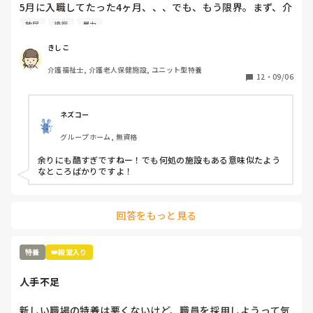
5月に入職してたった4ヶ月、、、でも、もう限界。まず、介
護長がわけわかんない。利用者を怒鳴りつけ、パット交換は
放尿
徘徊
暴力
せず、人手が足りないのに業務に入らない、すぐに他の人の
言いなりになり、リーダーで決めたことを覆す、人手が足り
きしこ
ないのに、キチンと休みは入れ、夜勤はやりたくない
介護福祉士, 介護老人保健施設, ユニット型特養
と、、、職員の悪口を言い、ウワサ話しを本気にする、、、
12
・
09/06
そして、今まで出していた残業代を出さないと言い出し、残
業の用紙を書き換えろと、、、職員のストレスもすごいが、
利用者もこれは精神科？って利用者ばかりを入れる。一晩中
ネズコー
徘徊、放尿、便失禁、暴言、暴力、コール頻回、フラつきが
グループホーム, 無資格
強く見守りが必要、、、こんな利用者1人じゃみれません。
でも、日中も夜間も1人でみろと、、、なぜ？できないん
余りにも酷すぎですねー！でも何処の施設もある意味似たよう
だ？と。ハッキリ言って、いつ事故が起きてもおかしくない
なところばかりですよ！
状況。そして、体調不良や急変を見つけると、見つけた人か
何かしたんじゃないか？とウワサをたてられ、その人のせい
になる、、、未経験者、無資格者が多くスキルがない。何を
回答をもっと見る
決めても、話してもちゃんとやってくれない、、、こんな施
設いるだけ時間の無駄だ。
特養
👑殿堂入り
人手不足
新しい職場の特養は悪くないけど、職員を採用しようって気