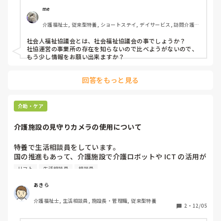
うかなと思います。
すが、迷っています。

me 
皆さんだったら、どちらを選びますか？理由も教えてくださ
介護福祉士, 従来型特養, ショートステイ, デイサービス, 訪問介護, 
い。
ユニット型特養
社会人福祉協議会とは、社会福祉協議会の事でしょうか？

社協運営の事業所の存在を知らないので比べようがないので、
もう少し情報をお願い出来ますか？
回答をもっと見る
介助・ケア
介護施設の見守りカメラの使用について
特養で生活相談員をしています。

国の推進もあって、介護施設で介護ロボットや ICT の活用が
徐々に進んでいるかと思います。

リフト
生活相談員
相談員
私の職場でも、リフトや見守り機器が導入されています。し
かし、見守りカメラについては、ご利用者さんへのプライバ
あきら
シーの観点から難色を示す声もあり、活用されていません。

介護福祉士, 生活相談員, 施設長・管理職, 従来型特養
皆様の施設では、ご利用者さんの居室に見守りの観点でカメ
2
・
12/05
ラを使用していますか？カメラを使用することへのご家族の