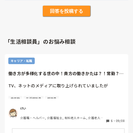
回答を投稿する
「生活相談員」のお悩み相談
キャリア・転職
働き方が多様化する世の中！貴方の働きかたは？！常勤？非
常勤？
TV、ネットのメディアに取り上げられていましたが

Z世代の若者「常勤で働きたくない」「役職に就きたくな
非常勤
生活相談員
相談員
い」「自分のライフスタイルに合わせて働きたい」などの声
がありました。

けい
介護職・ヘルパー, 介護福祉士, 有料老人ホーム, 介護老人保
働き方が多様化して時代の変化を感じます。周りの職員もそ
6
・
09/08
健施設, グループホーム, デイサービス, デイケア・通所リハ
の働き方に理解が必要でしょう。
