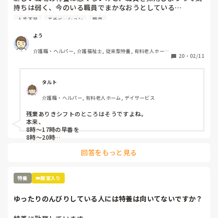
持ちは弱く、今のいる職員でまかなおうとしている…

今の職場の前の老健も人手不足だったけど、まだ、職員を採
人手不足
モチベーション
職員
用しようという気持ちがあった…

これじゃ、現有戦力、職員が更に潰れるよ…
よう
介護職・ヘルパー, 介護福祉士, 従来型特養, 有料老人ホー
20
・
02/11
ム, 介護老人保健施設, 実務者研修, ユニット型特養
タルト
介護職・ヘルパー, 有料老人ホーム, デイサービス
残業ありきシフトのところはそうですよね。

本来、

8時〜17時の早番を

8時〜20時

22時〜8時のショート夜勤を

回答をもっと見る
20時〜9時半や10時…

日勤と遅番を1人の人間が通しでやっていることになりますよ
ね。

どうしてこんな発想ができるんでしょうね。

特養
👑殿堂入り
そこも特養ユニット型ですが、ほぼ新規の職員の採用はなく、
入ったとしても1年以内に辞めています。

ゆったりのんびりしている人には特養は向いてないですか？
残業代が入るから良いという人もいますが、12時間以上の拘束
となり、かなりしんどいのではないでしょうか。