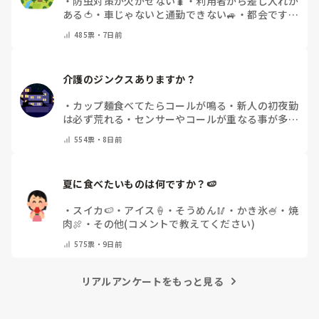
・
防虫対策が欠かせない🐛
・
利用者から差し入れが
ある🍅
・
車じゃないと通勤できない🚙
・
都会です
・
その他（コメントで教えてください）
485
票・
7日前
介護のジンクスありますか？
・
カップ麺食べてたらコールが鳴る
・
新人の初夜勤
は必ず荒れる
・
センサーやコールが重なる事が多
い
・
転倒があると続く
・
静かな夜勤は嵐の前の静け
554
票・
8日前
さ
・
特にありません
・
その他（コメントで教えてく
ださい）
夏に食べたいものは何ですか？🍉
・
スイカ🍉
・
アイス🍦
・
そうめん🥢
・
かき氷🍧
・
焼
肉🍖
・
その他(コメントで教えてください)
575
票・
9日前
リアルアンケートをもっと見る