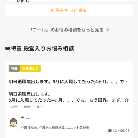
います。
回答をもっと見る
「コール」のお悩み相談をもっと見る
👑特養 殿堂入りお悩み相談
特養
👑殿堂入り
明日退職届出します。5月に入職してたった4ヶ月、、、で
も、もう限界。ま...
明日退職届出します。

5月に入職してたった4ヶ月、、、でも、もう限界。まず、介
護長がわけわかんない。利用者を怒鳴りつけ、パット交換は
放尿
徘徊
暴力
せず、人手が足りないのに業務に入らない、すぐに他の人の
言いなりになり、リーダーで決めたことを覆す、人手が足り
きしこ
ないのに、キチンと休みは入れ、夜勤はやりたくない
介護福祉士, 介護老人保健施設, ユニット型特養
と、、、職員の悪口を言い、ウワサ話しを本気にする、、、
12
・
09/06
そして、今まで出していた残業代を出さないと言い出し、残