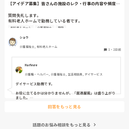
【アイデア募集】皆さんの施設のレク・行事の内容や頻度を
教えてください
質問失礼します。

有料老人ホームで勤務している者です。

有料老人ホーム
介護福祉士
施設
他の施設様では、どのようなレクリエーションや行事を、ど
のくらいの頻度で行っているのか参考にさせていただきたく
ショウ
質問いたしました。

介護福祉士, 有料老人ホーム
うちの施設では現在、以下のような取り組みを行っていま
1
・
2日前
す。

毎月：「カフェ」と称して少し豪華なおやつとコーヒー・緑
Harfevre
茶等の提供、カレンダー作り

介護職・ヘルパー, 介護福祉士, 生活相談員, デイサービス
隔月： ランチのテイクアウトイベント

デイサービス勤務です。

その他： 季節ごとの定期的な行事(運動会や七夕など)

お役に立てるかは分かりませんが、「居酒屋風」は盛り上がり
ました。

ノンアルコール飲料に枝豆などのおつまみ、カラオケでデュエ
今の内容も喜ばれているのですが、最近少しマンネリ化して
回答をもっと見る
ットしたり…

きたなと感じており、新しく喜ばれるようなアイデアを探し
アルコールが入ってないのに「酔っちゃった」と雰囲気に呑ま
ています。

れてなのか、ほんのり顔が赤くなる方もいらっしゃいました。

企画の参考にさせていただきたいため、「うちは毎月こんな
参考になれば幸いです。

イベントをしている」「年〇回、こんな大型行事がある」
話題のお悩み相談をもっと見る