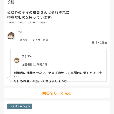
役割
私以外のデイの職員さんはそれぞれに

得意なものを持っています。

自信
デイサービス
職員
裁縫や手作業など。

介助で言えば、要領よく動けたりと。

きみ
介護福祉士, デイサービス
今の私を振り返ってみたら…何も持っていないことが虚しく
5
・
2日前
なってきました…

利用者からは「素直に話聞いてくれる」・「言いやすい・頼
まなてぃ
みやすい」

介護福祉士, 訪問介護
って言われます。

利用者に怪我させない、休まず出勤して真面目に働くだけで十
職員から見ての私は？って考えたら答えられる自信がないで
分！

す…

今日もお互い頑張って働きましょう😊
やだな、この自暴自棄…
回答をもっと見る
レクリエーション