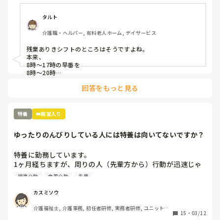
タルト
介護職・ヘルパー, 有料老人ホーム, デイサービス
残業ありきシフトのところはそうですよね。

本来、

8時〜17時の早番を

8時〜20時

22時〜8時のショート夜勤を

回答をもっと見る
20時〜9時半や10時…

日勤と遅番を1人の人間が通しでやっていることになりますよ
ね。

どうしてこんな発想ができるんでしょうね。

特養
👑殿堂入り
そこも特養ユニット型ですが、ほぼ新規の職員の採用はなく、
入ったとしても1年以内に辞めています。

ゆったりのんびりしている人には特養は向いてないですか？
残業代が入るから良いという人もいますが、12時間以上の拘束
となり、かなりしんどいのではないでしょうか。
特養に勤務しています。

1ヶ月経ちますが、周りの人（先輩方から）行動が迅速じゃ
ない、ゆったりしている、のんびりしていると言われます。

排泄介助
食事介助
先輩
早出で、7時に起床介助、ほぼ全員介助の食事介助、口腔ケ
ア、入浴の方のバイタル測定、9時までに終わらせて臥床さ
カスミソウ
せる。入浴の方はフロアに待機、それが終わったら記録（手
介護福祉士, 介護事務, 初任者研修, 実務者研修, ユニット型
書き）を10時までに終わらせて隣のユニットに行って陰部洗
15
・
03/12
特養