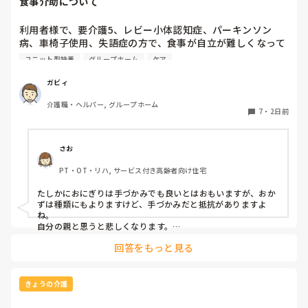
食事介助について
余談ですが、私はスピード重視しすぎる機械的な介護現場が苦
手で……

利用者様で、要介護5、レビー小体認知症、パーキンソン
結局特養はなんとなく、そういった話耳にするので挑戦できず
病、車椅子使用、失語症の方で、食事が自立が難しくなって
です（._.）
来ました。ご飯を、おにぎりにして、ご自分で手づかみで食
ユニット型特養
グループホーム
ケア
べてもらおうと、幼児が食べるくらいのおにぎりにしてま
す。食べられる時とスプーンを使っても難しい時がありま
ガビィ
す。おかずも、おにぎり同様、手づかみでたべてもらってる
介護職・ヘルパー, グループホーム
時があるのですが、難しい時は、職員が介助しています。ご
7
・
2日前
飯は、おにぎりで手づかみでもいいのかなと思いますが、お
かずの手づかみは、どうかなと思うのですが、皆さんはどう
思われますか？私は、自分の母親が手づかみで食べてるのを
さお
見たら、悲しくなります…職員さん、介助して下さいと思っ
PT・OT・リハ, サービス付き高齢者向け住宅
てしまいます…
たしかにおにぎりは手づかみでも良いとはおもいますが、おか
ずは種類にもよりますけど、手づかみだと抵抗がありますよ
ね。

自分の親と思うと悲しくなります。

フルーツや温野菜とかならまだ良いでしょうけど。嚥下状態は
回答をもっと見る
どうなんでしょうか？とろみつけてたりするのを手づかみは抵
抗がありますね。
きょうの介護