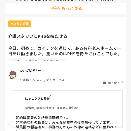
として巡回や見守り体制がきちんと整っているかどうかが重要
回答をもっと見る
なのかなと理解しています。

実際に、グループホームなどではナースコールが設置されてい
ない施設もあると聞いたことがあり、その場合は職員の定期巡
きょうの介護
回や日中・夜間の見守りなどで安全を確保している形になるの
かなと思います。

介護スタッフにPHSを持たせる
ナースコールがある場合はすぐに呼べる手段がありますが、な
い場合はその分、職員の関わりや巡回で補っていく必要がある
今日、初めて、カイテクを通じて、ある有料老人ホームで一
ため、そのバランスが取れていないと転倒や急変などのリスク
日だけ働きました。驚いたのはPHSを持たされことでした。
につながるのかなと感じました。

PHSって、ナースさんのイメージがあるのですが、その施設
コール
人手不足
有料老人ホーム
では、普通に介護スタッフが使っていました。

虐待というよりは、そういった安全配慮や対応体制が不十分な
状態が問題になるということなのかなと、自分なりに理解して
頻繁にPHSがなるので、大変でした。館内は大きなナースコ
かいごビギナー
います。
ールが響かなかったので、やりやすかったですが。

介護職・ヘルパー, デイサービス
タイミーで働いた有料老人ホーム数カ所では、PHSを使って
10
・
03/17
いる施設はありませんでした。

入所施設て、介護スタッフが、PHSを持っている施設はあり
にっこりりとる🐼ིྀ
ますか？
無資格, 障害福祉関連, 障害者支援施設
知的障害者の入所施設勤務です。

非常勤以外の職員は、みんな勤務中PHSを携帯しています。

職員間の報連相や、事務の方からの外線の連絡などに使われて