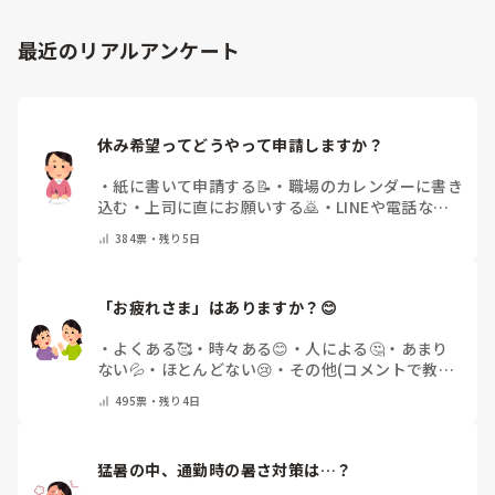
「マンネリ打破にこれが盛り上がった！」など、皆さんの施
あとは、寄せ植え(鉢にいくつかの苗を植える)やビンゴ大会な
設のリアルな内容やおすすめのレクをぜひ教えていただける
最近のリアルアンケート
と嬉しいです。

どうぞよろしくお願いいたします。
休み希望ってどうやって申請しますか？
・
紙に書いて申請する📝
・
職場のカレンダーに書き
込む
・
上司に直にお願いする🙇
・
LINEや電話など
で申請する
・
その他（コメントで教えてください）
384
票・
残り5日
「お疲れさま」はありますか？😊
・
よくある🥰
・
時々ある😊
・
人による🤔
・
あまり
ない💦
・
ほとんどない😢
・
その他(コメントで教え
てください)
495
票・
残り4日
猛暑の中、通勤時の暑さ対策は…？