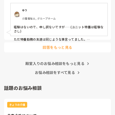
浄、目が回るくらい忙しいです。トイレにも行けない。

リーダーからは、〇〇さんは丁寧にやるから時間がかかるの
よと言われました。

ゆう
私たちが相手にしているのは物ではなく人間です。

介護福祉士, グループホーム
何時までにこれやってあれやってって言われても私は機械じ
ゃないんだからできるわけないじゃないですか？

経験はないので、申し訳ないですが……(ユニット特養は経験な
オムツ交換も時間がかかりすぎと言われます。

さし)

食事介助も急いで食べさせたら誤嚥性肺炎の危険があるし、
移乗介助も世間一般的にやってはいけないことも安全のため
ただ特養勤務の友達は同じような事言ってました。

ならいいよとか、例えば利用者様の足の間に職員の足を入れ
回答をもっと見る
早めに行って、仕事回さないと終えれないって話してました。

て移乗するとか、

先日も先輩が意思疎通のできない利用者様に食事介助してま
あとは単純にそのユニットのやり方によるんじゃないでしょう
したが、スプーンてんこ盛りに入れて無理やり口に運んでい
か？

ました。私は側で見ていて、利用者様の表情が嫌がっている
殿堂入りのお悩み相談をもっと見る
のがわかりました。

慣れてきたら 一日の流れがわかるようになり、利用者さんとも
上手く出来るようになれば

お悩み相談をすべて見る
でもまだ入社して日が浅いので何も言えず、ここに入社した
オムツ交換1つ手早くなると思います。

のは間違ったのかなと思いました。

で、その先輩が食べ終わらせたのは、食べ始めて8分です。
なんと言うか身体介助って、体で覚えてる動作なので場馴れす
話題のお悩み相談
早すぎませんか？

れば楽になるように思います。

いつも指導してくださる時は、立派なこと、正しいことを教
ただその配属先のユニットに、新人を育てる余裕があるかない
えて下さっていたので、悩んでいます。

か によっても違いますよね💦

ゆったりのんびりしている人には特養は向いてないのでしょ
きょうの介護
うか？
教育がちゃんとしてないユニットは、結局新人さんがパワハラ
っぽい圧に耐えられなくて辞めると言う感じに思います。
