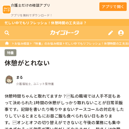
介護士
だけの相談アプリ
アプリで開く
アプリを無料でダウンロード！
忙しい中でもリフレッシュ！休憩時間の工夫法は？
お悩み相談
「特養」のお悩み相談
忙しい中でもリフレッシュ！休憩時間の工夫法
特養
休憩がとれない
まる
介護福祉士, ユニット型特養
休憩時間ちゃんと取れてますか？私の職場では人手不足もあ
って決められた1時間の休憩がしっかり取れないことが日常茶飯
事です。記録を書いたり鳴りやまないナースコールの対応をした
りしているとまともにお昼ご飯も食べられない日もありま
す。オンとオフの切り替えができないと午後の業務にも集中