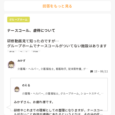
回答をもっと見る
グループホーム
ナースコール、虐待について
研修動画見て知ったのですが…

グループホームでナースコールがついてない施設はあります
でしょうか？

虐待
コール
研修
ナースコールがついてないと虐待になると研修で習ったので
すが…。
みかず
介護職・ヘルパー, 介護福祉士, 看護助手, 従来型特養, グル
13
・
06/22
ープホーム, ショートステイ, デイサービス, 病院
のえる
介護職・ヘルパー, 介護福祉士, グループホーム, ショートステイ, デ
イサービス, デイケア・通所リハ, 訪問介護, 小規模多機能型居宅介
護
みかずさん、お疲れ様です。

研修やこれまでの理解としての整理になりますが、ナースコー
ルがないこと自体が虐待にあたるというよりは、その分の代替