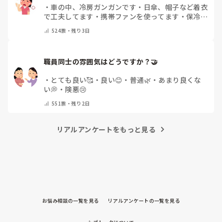
・
車の中、冷房ガンガンです
・
日傘、帽子など着衣
で工夫してます
・
携帯ファンを使ってます
・
保冷剤
を持ち運んでいます
・
特に暑さ対策はしていませ
524
票・
残り3日
ん
・
その他（コメントで教えて下さい）
職員同士の雰囲気はどうですか？🤝
・
とても良い🥰
・
良い😊
・
普通🌿
・
あまり良くな
い💭
・
険悪😢
551
票・
残り2日
リアルアンケートをもっと見る
お悩み相談の一覧を見る
リアルアンケートの一覧を見る