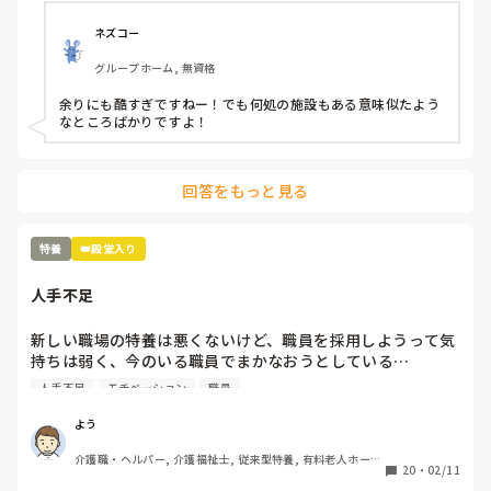
業の用紙を書き換えろと、、、職員のストレスもすごいが、
利用者もこれは精神科？って利用者ばかりを入れる。一晩中
ネズコー
徘徊、放尿、便失禁、暴言、暴力、コール頻回、フラつきが
グループホーム, 無資格
強く見守りが必要、、、こんな利用者1人じゃみれません。
でも、日中も夜間も1人でみろと、、、なぜ？できないん
余りにも酷すぎですねー！でも何処の施設もある意味似たよう
だ？と。ハッキリ言って、いつ事故が起きてもおかしくない
なところばかりですよ！
状況。そして、体調不良や急変を見つけると、見つけた人か
何かしたんじゃないか？とウワサをたてられ、その人のせい
になる、、、未経験者、無資格者が多くスキルがない。何を
回答をもっと見る
決めても、話してもちゃんとやってくれない、、、こんな施
設いるだけ時間の無駄だ。
特養
👑殿堂入り
人手不足
新しい職場の特養は悪くないけど、職員を採用しようって気
持ちは弱く、今のいる職員でまかなおうとしている…

今の職場の前の老健も人手不足だったけど、まだ、職員を採
人手不足
モチベーション
職員
用しようという気持ちがあった…

これじゃ、現有戦力、職員が更に潰れるよ…
よう
介護職・ヘルパー, 介護福祉士, 従来型特養, 有料老人ホー
20
・
02/11
ム, 介護老人保健施設, 実務者研修, ユニット型特養