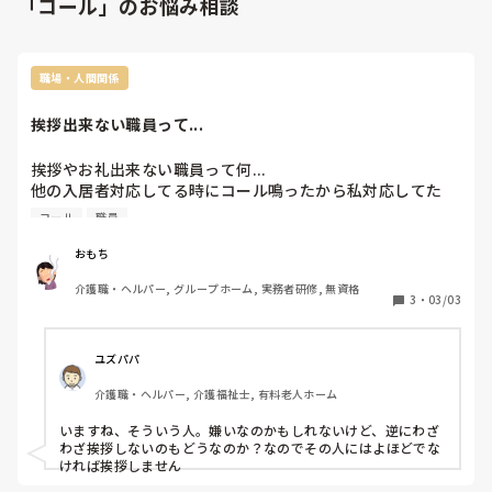
「コール」のお悩み相談
職場・人間関係
挨拶出来ない職員って...
挨拶やお礼出来ない職員って何...

他の入居者対応してる時にコール鳴ったから私対応してた
ら、最中に見に来たのにありがとうのひとことぐらいあって
コール
職員
もいいんじゃないか（笑）どの仕事もそうだけど助け合い
よ...こんなんじゃ助け合いしたくないわ...
おもち
介護職・ヘルパー, グループホーム, 実務者研修, 無資格
3
・
03/03
ユズパパ
介護職・ヘルパー, 介護福祉士, 有料老人ホーム
いますね、そういう人。嫌いなのかもしれないけど、逆にわざ
わざ挨拶しないのもどうなのか？なのでその人にはよほどでな
ければ挨拶しません