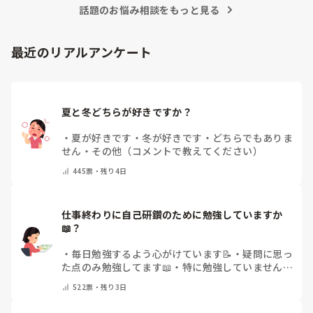
話題のお悩み相談をもっと見る
最近のリアルアンケート
夏と冬どちらが好きですか？
・
夏が好きです
・
冬が好きです
・
どちらでもありま
せん
・
その他（コメントで教えてください）
445
票・
残り4日
仕事終わりに自己研鑽のために勉強していますか
📖？
・
毎日勉強するよう心がけています📝
・
疑問に思っ
た点のみ勉強してます📖
・
特に勉強していません
・
その他（コメントで教えてください）
522
票・
残り3日