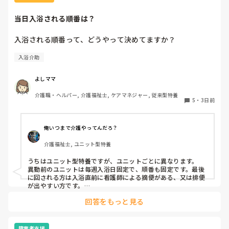
当日入浴される順番は？
入浴される順番って、どうやって決めてますか？
入浴介助
よしママ
介護職・ヘルパー, 介護福祉士, ケアマネジャー, 従来型特養
5
・
3日前
俺いつまで介護やってんだろ？
介護福祉士, ユニット型特養
うちはユニット型特養ですが、ユニットごとに異なります。

異動前のユニットは毎週入浴日固定で、順番も固定です。最後
に回される方は入浴直前に看護師による摘便がある、又は排便
が出やすい方です。

最初に入る方は、待てない方や一番に入浴してその後すぐ臥床
回答をもっと見る
が必要な方など。胃ろうの方は看護師がこの時間までには入浴
終わらせてよっていう暗黙の了解があるので、順番はほぼ固定
です。個浴も特浴もです。

障害者支援