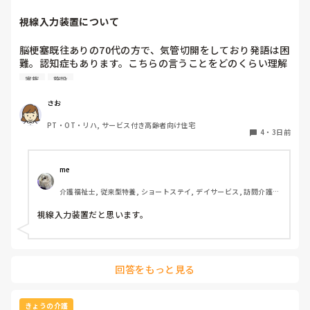
教育がちゃんとしてないユニットは、結局新人さんがパワハラ
っぽい圧に耐えられなくて辞めると言う感じに思います。

視線入力装置について
余談ですが、私はスピード重視しすぎる機械的な介護現場が苦
手で……

脳梗塞既往ありの70代の方で、気管切開をしており発語は困
結局特養はなんとなく、そういった話耳にするので挑戦できず
難。認知症もあります。こちらの言うことをどのくらい理解
です（._.）
しているかは不明ですが、問いかけに頷くことはよくありま
家族
施設
す。息子さんが熱心な方で、施設の方にもほぼ毎日面会に来
られます。この前ケアマネの方からお話しを聞いたら、視線
さお
入力装置？を導入したいと息子さんがおっしゃっているそう
PT・OT・リハ, サービス付き高齢者向け住宅
です。そこで、施設などで実際使われている利用者の方がい
4
・
3日前
らっしゃいましたら、どんな感じなのか、どのくらい使いこ
なせるものなのかお聞きしたいです。
me 
介護福祉士, 従来型特養, ショートステイ, デイサービス, 訪問介護, 
ユニット型特養
視線入力装置だと思います。
回答をもっと見る
きょうの介護