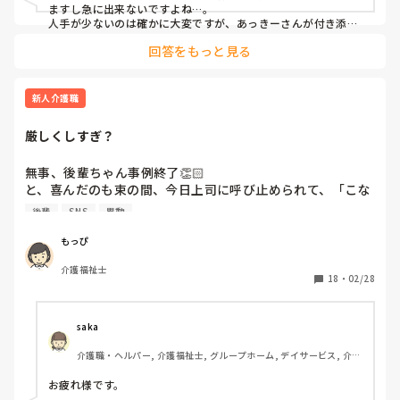
ので、これでよかったのか、、

ますし急に出来ないですよね…。

と思うこともあり、自分への反省もこめて、

人手が少ないのは確かに大変ですが、あっきーさんが付き添う
のが1番かなとは思いますが…。

皆さんの職場で初めての入浴の研修はどのようにされている
回答をもっと見る
でも何か事故とかヒヤリが起きる事を考えれば付き添っておし
か、聞かせていただけたら嬉しいです。

えるのがいいとは思います。

洗髪もただささっとで力を入れなさすぎるのもだし、洗身も身
よろしくお願いします。

体状況の確認だったり、傷部分の洗浄、着替えの手伝いだった
新人介護職
ら着患脱健とか注意点がいっぱいありますからね。

すぐ言わなきゃな時はすぐ声かけして、最後の機械浴の体験の
厳しくしすぎ？
時にまとめて「あの時はこうした方がいいよ、こうした方が楽
だよ」とかアドバイスあげてもいいかなぁと思います。

実際介助中とかだとなかなかメモも取れないしバタバタしてる
無事、後輩ちゃん事例終了👏🏻

と思うので…。
と、喜んだのも束の間、今日上司に呼び止められて、「こな
いだあのあと色々話したじゃん？後輩ちゃん泣いたらしい。
後輩
SNS
異動
元気がなくて主任が元気ないねって話しかけたら泣いたっ
て。後輩ちゃんがこういうことがあったって主任に話したら
もっぴ
主任も私に注意しておくって言ったらしいわ。事例に直し入
介護福祉士
れた時も"この字、誰の字ですかね？"って聞いたらしいよ。
18
・
02/28
もうそういうことじゃないじゃん？あと、もっぴさんとも前
は遊ぶ仲だったのに私が異動してきてから壁ができた感じが
するって言ってたらしいよ」と言われた。しまいには「もっ
saka
ぴさんは上司の手下みたい」とも言ってたらしい。手下か。
介護職・ヘルパー, 介護福祉士, グループホーム, デイサービス, 介護
まあ、手下に見えても仕方ないか。益々どう関わったらいい
事務, 初任者研修, 実務者研修, 障害福祉関連, 障害者支援施設
か分からなくなってきた。

お疲れ様です。
