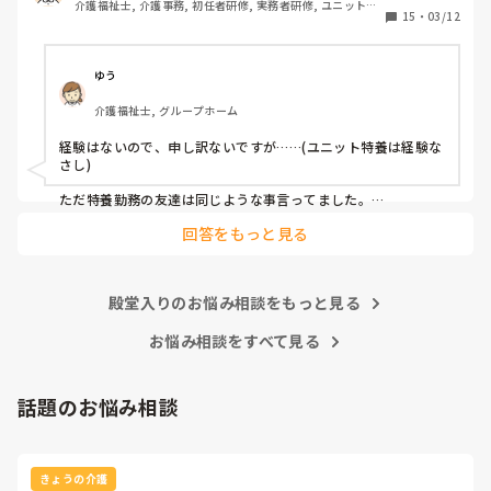
介護福祉士, 介護事務, 初任者研修, 実務者研修, ユニット型
書き）を10時までに終わらせて隣のユニットに行って陰部洗
15
・
03/12
特養
浄、目が回るくらい忙しいです。トイレにも行けない。

リーダーからは、〇〇さんは丁寧にやるから時間がかかるの
よと言われました。

ゆう
私たちが相手にしているのは物ではなく人間です。

介護福祉士, グループホーム
何時までにこれやってあれやってって言われても私は機械じ
ゃないんだからできるわけないじゃないですか？

経験はないので、申し訳ないですが……(ユニット特養は経験な
オムツ交換も時間がかかりすぎと言われます。

さし)

食事介助も急いで食べさせたら誤嚥性肺炎の危険があるし、
移乗介助も世間一般的にやってはいけないことも安全のため
ただ特養勤務の友達は同じような事言ってました。

ならいいよとか、例えば利用者様の足の間に職員の足を入れ
回答をもっと見る
早めに行って、仕事回さないと終えれないって話してました。

て移乗するとか、

先日も先輩が意思疎通のできない利用者様に食事介助してま
あとは単純にそのユニットのやり方によるんじゃないでしょう
したが、スプーンてんこ盛りに入れて無理やり口に運んでい
か？

ました。私は側で見ていて、利用者様の表情が嫌がっている
殿堂入りのお悩み相談をもっと見る
のがわかりました。

慣れてきたら 一日の流れがわかるようになり、利用者さんとも
上手く出来るようになれば

お悩み相談をすべて見る
でもまだ入社して日が浅いので何も言えず、ここに入社した
オムツ交換1つ手早くなると思います。

のは間違ったのかなと思いました。

で、その先輩が食べ終わらせたのは、食べ始めて8分です。
なんと言うか身体介助って、体で覚えてる動作なので場馴れす
話題のお悩み相談
早すぎませんか？

れば楽になるように思います。

いつも指導してくださる時は、立派なこと、正しいことを教
ただその配属先のユニットに、新人を育てる余裕があるかない
えて下さっていたので、悩んでいます。

か によっても違いますよね💦

ゆったりのんびりしている人には特養は向いてないのでしょ
きょうの介護
うか？