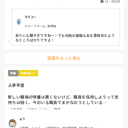
と、、、職員の悪口を言い、ウワサ話しを本気にする、、、
12
・
09/06
そして、今まで出していた残業代を出さないと言い出し、残
業の用紙を書き換えろと、、、職員のストレスもすごいが、
利用者もこれは精神科？って利用者ばかりを入れる。一晩中
ネズコー
徘徊、放尿、便失禁、暴言、暴力、コール頻回、フラつきが
グループホーム, 無資格
強く見守りが必要、、、こんな利用者1人じゃみれません。
でも、日中も夜間も1人でみろと、、、なぜ？できないん
余りにも酷すぎですねー！でも何処の施設もある意味似たよう
だ？と。ハッキリ言って、いつ事故が起きてもおかしくない
なところばかりですよ！
状況。そして、体調不良や急変を見つけると、見つけた人か
何かしたんじゃないか？とウワサをたてられ、その人のせい
になる、、、未経験者、無資格者が多くスキルがない。何を
回答をもっと見る
決めても、話してもちゃんとやってくれない、、、こんな施
設いるだけ時間の無駄だ。
特養
👑殿堂入り
人手不足
新しい職場の特養は悪くないけど、職員を採用しようって気
持ちは弱く、今のいる職員でまかなおうとしている…

今の職場の前の老健も人手不足だったけど、まだ、職員を採
人手不足
モチベーション
職員
用しようという気持ちがあった…

これじゃ、現有戦力、職員が更に潰れるよ…
よう
介護職・ヘルパー, 介護福祉士, 従来型特養, 有料老人ホー