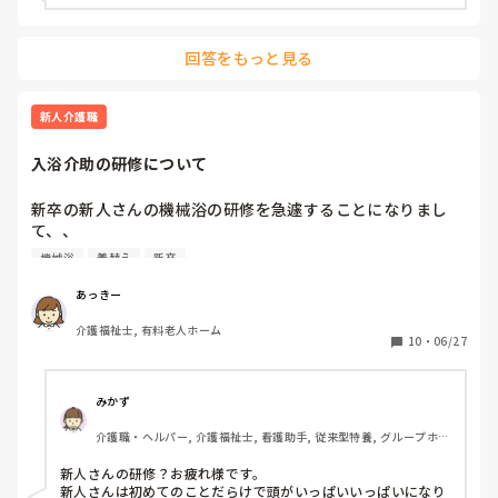
回答をもっと見る
新人介護職
入浴介助の研修について
新卒の新人さんの機械浴の研修を急遽することになりまし
て、、

機械浴
着替え
新卒
介護はまったく初めて。利用者さんのお着替えも初めてなレ
ベル。

あっきー
介護福祉士, 有料老人ホーム
なのですが、研修といっても、人手が少ないので、見学では
10
・
06/27
なく、出来そうなことを一緒にやってもらいました。

洗髪、洗身、お着替えの手伝い、ドライヤーなどを

みかず
説明しながら行って、最後に空の状態で機械浴の椅子の操作
介護職・ヘルパー, 介護福祉士, 看護助手, 従来型特養, グループホー
を体験してもらったりしました。

ム, ショートステイ, デイサービス, 病院
新人さんの研修？お疲れ様です。

突然のことで、上司との擦り合わせもなくすることになった
新人さんは初めてのことだらけで頭がいっぱいいっぱいになり