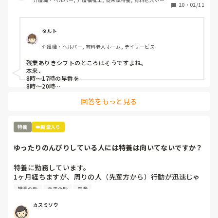
20
・
02/11
ム, 介護老人保健施設, 実務者研修, ユニット型特養
タルト
介護職・ヘルパー, 有料老人ホーム, デイサービス
残業ありきシフトのところはそうですよね。

本来、

8時〜17時の早番を

8時〜20時

22時〜8時のショート夜勤を

回答をもっと見る
20時〜9時半や10時…

日勤と遅番を1人の人間が通しでやっていることになりますよ
ね。

どうしてこんな発想ができるんでしょうね。

特養
👑殿堂入り
そこも特養ユニット型ですが、ほぼ新規の職員の採用はなく、
入ったとしても1年以内に辞めています。

ゆったりのんびりしている人には特養は向いてないですか？
残業代が入るから良いという人もいますが、12時間以上の拘束
となり、かなりしんどいのではないでしょうか。
特養に勤務しています。

1ヶ月経ちますが、周りの人（先輩方から）行動が迅速じゃ
ない、ゆったりしている、のんびりしていると言われます。

排泄介助
食事介助
先輩
早出で、7時に起床介助、ほぼ全員介助の食事介助、口腔ケ
ア、入浴の方のバイタル測定、9時までに終わらせて臥床さ
カスミソウ
せる。入浴の方はフロアに待機、それが終わったら記録（手