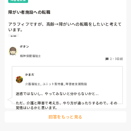
今のユニットでは毎週シフトとにらめっこして、職員の人数配
置から入浴の利用者を決めてます。特浴はメンツも順番も固定
障がい者施設への転職
なので変更はほぼないです。たまに病院受診で前後します。

個浴では、こだわりがありすぎて時間かかる方と烏の行水並み
の速さの方を組み合わせたりしてます。順番も一番に入りたい
アラフィフですが、高齢→障がいへの転職をしたいと考えて
方がいるので、週によって一番と二番を入れ換えたりしてま
います。

す。決め方は職員によってバラバラなので決まりはありませ
覚えも悪くなって来てきますが、経験者の方、どう思われま
ん。
転職
すか？

やはり迷惑でしょうか？
ボタン
精神保健福祉士
2
・
3日前
かまだ
介護福祉士, ユニット型特養, 障害者支援施設
迷惑ではないし、やってみないと分からないかと...

ただ、介護と障害で考え方、やり方が違ったりするので、その
覚悟はいるかと思います。
回答をもっと見る