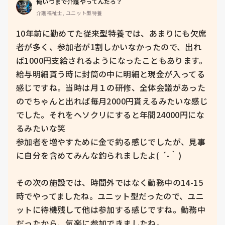
俺いつまで介護やってんだろ？
介護福祉士, ユニット型特養
10年前に勤めてた従来型特養では、あまりにも欠席
者が多く、参加者が1割しかいなかったので、出れ
ば1000円支給されるようになったこともあります。
給与明細貰う時に封筒の中に明細と現金が入ってる
感じですね。当時は月１の研修、全体会議があった
のでちゃんと出れば毎月2000円貰えるみたいな感じ
でした。それをヘソクリにすると年間24000円にな
るみたいな笑

参加者を増やすために金で釣る感じでしたが、見事
に自分を含めてみんな釣られましたよ( ´-｀)

その次の施設では、時間外ではなく勤務中の14-15
時でやってましたね。ユニット型だったので、ユニ
ットに待機残して他は参加する感じですね。勤務中
だったから、気楽に参加できましたね。
