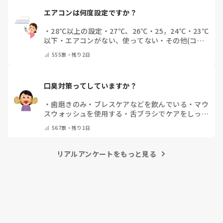
エアコンは何度設定ですか？
・
28℃以上の設定
・
27℃、26℃
・
25，24℃
・
23℃
以下
・
エアコンがない、使ってない
・
その他(コメ
ントで教えてください)
555
票・
残り2日
口臭対策ってしていますか？
・
歯磨きのみ
・
ブレスケアなどを飲んでいる
・
マウ
スウォッシュを使用する
・
舌ブラシでケアをしっか
りする
・
フリスクをかじる
・
自分の口臭は気にして
567
票・
残り1日
いない
・
その他（コメントで教えてください）
リアルアンケートをもっと見る