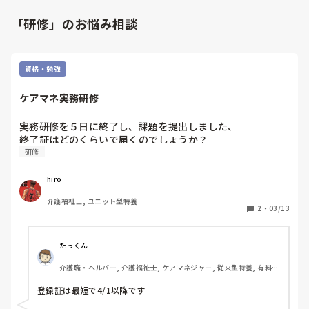
「研修」のお悩み相談
資格・勉強
ケアマネ実務研修
実務研修を５日に終了し、課題を提出しました、

終了証はどのくらいで届くのでしょうか？
研修
hiro
介護福祉士, ユニット型特養
2
・
03/13
たっくん
介護職・ヘルパー, 介護福祉士, ケアマネジャー, 従来型特養, 有料老
人ホーム, ショートステイ
登録証は最短で4/1以降です