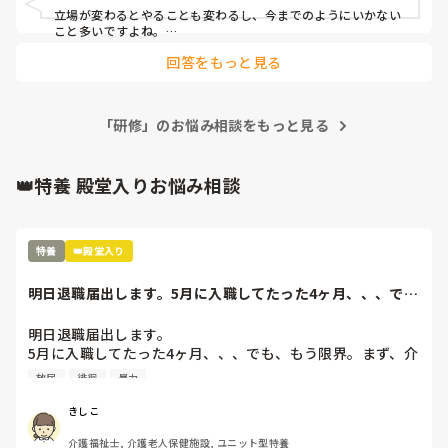
一件落着したと思ったのに全然してなかった🫠

立場が変わるとやることも変わるし、今までのようにいかない
てか、壁できてたの感じてたのか。そりゃ感じかるか。これ
こと多いですよね。

「嫌われる勇気」

はインスタも気づいてそうだな。研修が無事終わったらフォ
回答をもっと見る
「信念を持つ」

ローしようかなとか考えてたけど...

上に立つ者に必要なものだと尊敬する上司からいただいた助言
でも、きっと後輩ちゃんも新人を育てる立場だったり、研修
ですが、私には難しいです。
を企画しないといけない立場、リーダーの立場になれば分か
るはず。こういう立場になるとこういう気持ちになるんだ、
「研修」のお悩み相談をもっと見る
こう変わるんだって。
👑特養 殿堂入りお悩み相談
特養
👑殿堂入り
明日退職届出します。5月に入職してたった4ヶ月、、、で
も、もう限界。ま...
明日退職届出します。

5月に入職してたった4ヶ月、、、でも、もう限界。まず、介
護長がわけわかんない。利用者を怒鳴りつけ、パット交換は
放尿
徘徊
暴力
せず、人手が足りないのに業務に入らない、すぐに他の人の
言いなりになり、リーダーで決めたことを覆す、人手が足り
きしこ
ないのに、キチンと休みは入れ、夜勤はやりたくない
介護福祉士, 介護老人保健施設, ユニット型特養