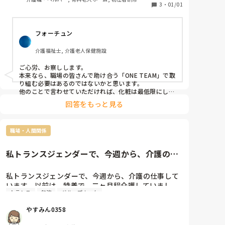
3
・
01/01
フォーチュン
介護福祉士, 介護老人保健施設
ご心労、お察しします。

本来なら、職場の皆さんで助け合う「ONE TEAM」で取
り組む必要はあるのではないかと思います。

他のことで言わせていただければ、化粧は最低限にした
方がいいと思いますね。そのギャルは。
回答をもっと見る
職場・人間関係
私トランスジェンダーで、今週から、介護の仕
事しています。以前は、特養で...
私トランスジェンダーで、今週から、介護の仕事して
います。以前は、特養で、二ヶ月程介護していまし
トランス
勉強
グループホーム
た。9ユニットのグループホームで少し楽だけど、0か
らのスタートです　初任者研修飛び級して介護福祉士
やすみん0358
目指して日々が毎日の勉強だと思います

まだまだ駄目だけど精一杯頑張りたいと思います。