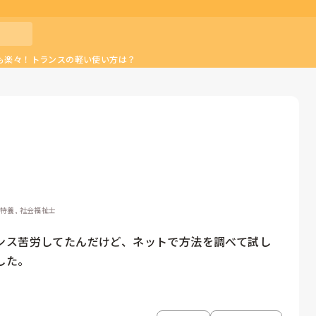
も楽々！トランスの軽い使い方は？
型特養, 社会福祉士
ンス苦労してたんだけど、ネットで方法を調べて試し
した。