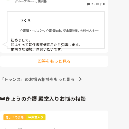
グループホーム, 無資格
2
・
08/18
さくら
介護職・ヘルパー, 介護福祉士, 従来型特養, 有料老人ホー
ム, 介護老人保健施設, グループホーム, デイサービス, 訪問
介護, 初任者研修, 実務者研修, ユニット型特養, 障害者支援
初めまして。

施設
私はやって初任者研修来月から受講します。

前向きな姿勢、見習いたいです。
回答をもっと見る
「トランス」のお悩み相談をもっと見る
👑きょうの介護 殿堂入りお悩み相談
きょうの介護
👑殿堂入り