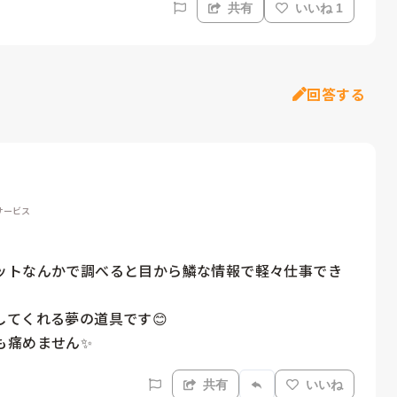
共有
いいね 1
回答する
サービス
ットなんかで調べると目から鱗な情報で軽々仕事でき
てくれる夢の道具です😊

も痛めません✨
共有
いいね