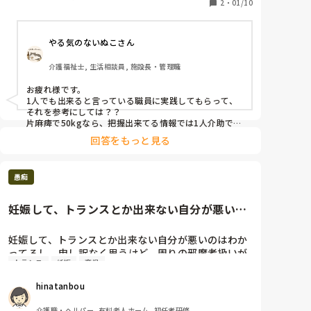
2
・
01/10
やる気のないぬこさん
介護福祉士, 生活相談員, 施設長・管理職
お疲れ様です。

1人でも出来ると言っている職員に実践してもらって、
それを参考にしては？？

片麻痺で50kgなら、把握出来てる情報では1人介助でも
可能かなと思います。

回答をもっと見る
どこかのタイミングでカンファレンスをして、介助方法
を決めたらいいと思います。
愚痴
妊娠して、トランスとか出来ない自分が悪いの
はわかってるし、申し訳なく思...
妊娠して、トランスとか出来ない自分が悪いのはわか
ってるし、申し訳なく思うけど、周りの邪魔者扱いが
トランス
妊娠
育児
酷すぎる。

特にド派手な化粧をしたキャバ嬢みたいな女💦

hinatanbou
あと3ヶ月もなく産休だけど、今から辞めたくて仕方
ない。

介護職・ヘルパー, 有料老人ホーム, 初任者研修