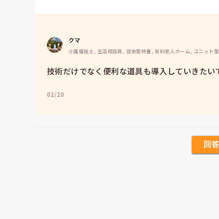
クマ
介護福祉士, 生活相談員, 従来型特養, 有料老人ホーム, ユニット
技術だけでなく便利な道具も導入していきたい
02/20
回答