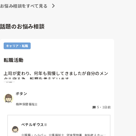
お悩み相談をすべて見る
話題のお悩み相談
キャリア・転職
転職活動
上司が変わり、何年も我慢してきましたが自分のメン
タル守る為、転職を考えています。

転職
納得できる仕事に出会うまでの間

①今の所で我慢する

ボタン
②系列の他職場に移動する

皆さんならどうしますか？

精神保健福祉士
5
・
1日前
ベテルギウスⅡ
介護職・ヘルパー, 介護福祉士, 従来型特養, 有料老人ホー