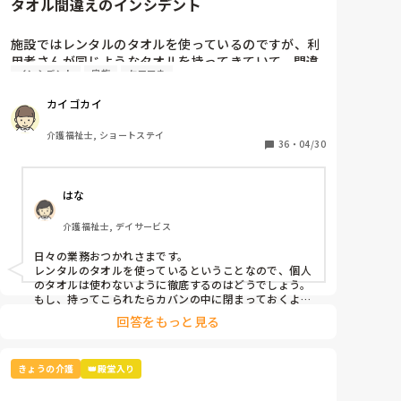
タオル間違えのインシデント
施設ではレンタルのタオルを使っているのですが、利
用者さんが同じようなタオルを持ってきていて、間違
インシデント
家族
ケアマネ
えてレンタル業者に出してしまいました。

カイゴカイ
本人と家族とケアマネとレンタル業者に謝罪して、イ
ンシデントを書きましたが、対策って何？
介護福祉士, ショートステイ
36
・
04/30
はな
介護福祉士, デイサービス
日々の業務おつかれさまです。

レンタルのタオルを使っているということなので、個人
のタオルは使わないように徹底するのはどうでしょう。
もし、持ってこられたらカバンの中に閉まっておくよう
回答をもっと見る
きょうの介護
👑殿堂入り