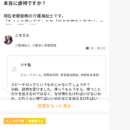
本当に虐待ですか？
現在老健勤務の介護福祉士です。

「ちょっと待ってて」とか「少々お待ちください」っ
虐待
老健
ケア
て言葉、よく使いませんか？私の施設ではこの言葉は
「利用者本意ではない」という理由で不適切ケア扱い
ニセエル
になりました。

つまり虐待と同じ枠組みです。

介護福祉士, 介護老人保健施設
そんなに悪い言葉ですか？むしろ必要な言葉だと思う
33
・
05/21
のですがいかがでしょう？
ツナ缶
グループホーム, 実務者研修, 障害福祉関連, 障害者支援施
設
スピーチロックというものじゃないでしょうか？

以前、研修を受けました。待ってもらうなら、待つこと
だけを伝えるのではなく、なぜ待たなければいけないの
か、どれくらい待てばいいのかなどを伝えなければいけ
ないそうです。

回答をもっと見る
例えば、「今、〜さんのお手伝いしてるから終わったら
行きますね」とか。

忙しくて難しいときもありますけどね。
きょうの介護
👑殿堂入り