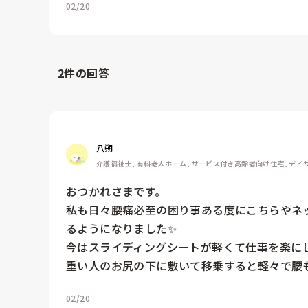
02/20
2
件の回答
八朔
介護福祉士, 有料老人ホーム, サービス付き高齢者向け住宅, デイ
おつかれさまです。

私も日々腰痛必至の困り事ある度にこちらやネ
るようになりました✨

今はスライディングシートが軽くて仕事を楽にし
重い人のお尻の下に敷いて移乗すると軽々で腰
02/20