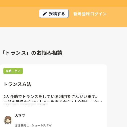
新規登録
ログイン
投稿する
「トランス」のお悩み相談
介助・ケア
トランス方法
2人介助でトランスをしている利用者さんがいます。
一部の職員からは1人でも出来るから1人介助にしたい
2人介助
トランス
老健
という意見があります。リハビリに確認したところ現
場に任せるとの事。右上下麻痺の男性。体重は50キ
大ママ
ロ。内出血のリスクあり。トランス方法はどうやって
決めてますか？
介護福祉士, ショートステイ