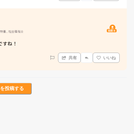
質問主
型特養, 社会福祉士
ですね！
共有
いいね
を投稿する