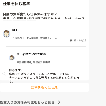
仕事を休む基準
何度の熱が出たら仕事休みますか？

先日、介護職員が37.8度の熱で休みましたが、ナース
病気
人間関係
職場
2人が「37.8度くらいで休む？私なら休まない。甘え
よね」等、会話しているのが聞こえました。正直、私
KEEE
なら休みます。(平熱が低く微熱でもしんどいので)

皆さんの意見が聞きたいです。
介護福祉士, 生活相談員, 有料老人ホーム
25
・
03/26
すー@障がい者支援員
障害福祉関連, 障害者支援施設
休みます。

職場で広げないようにすることが第一ですね。

ナースの方がそのような発言するのは珍しい気がしま
す。
回答をもっと見る
殿堂入りのお悩み相談をもっと見る