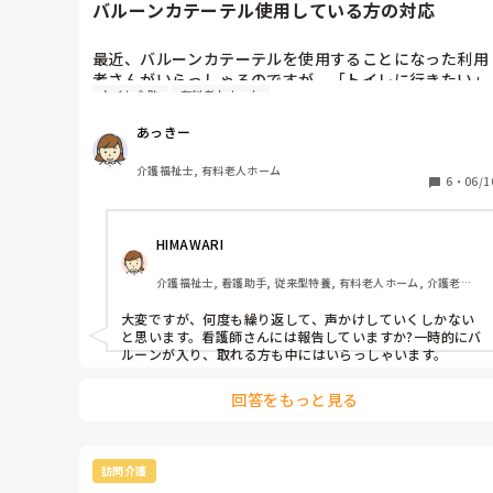
バルーンカテーテル使用している方の対応
最近、バルーンカテーテルを使用することになった利用
者さんがいらっしゃるのですが、「トイレに行きたい」
トイレ介助
有料老人ホーム
と度々言われます。

あっきー
その都度、「カテーテルが入っているのでお手洗いに行
かなくても大丈夫」な事をお伝えし、会話の最後には
介護福祉士, 有料老人ホーム
「ありがとう」と言って納得してくださるのですが、少
6
・
06/1
し経つとまたトイレの訴えがあり、繰り返します。

HIMAWARI
尿意があるのかは正直分からないのと、認知症があるの
で、短い時間に頻回に言われると業務が滞ってしまう
介護福祉士, 看護助手, 従来型特養, 有料老人ホーム, 介護老人
し、こちらも疲弊します。

保健施設, サービス付き高齢者向け住宅, ショートステイ, デイ
何か良い対応や声かけはないでしょうか。

サービス, 病院, 初任者研修, 実務者研修, ユニット型特養, 小規
大変ですが、何度も繰り返して、声かけしていくしかない
よろしくお願いします。

模多機能型居宅介護
と思います。看護師さんには報告していますか?一時的にバ
ルーンが入り、取れる方も中にはいらっしゃいます。
回答をもっと見る
訪問介護