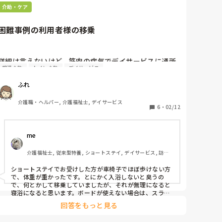
15:30から休憩に行けるはずが行けず、45分から16:15迄
早めに見切りつけて、辞めることをオススメします。あ
介助・ケア
行って来てと早出の人に言われ少しだけ休憩に…

と、転職ですがちゃんと見極めてやらないと失敗します。

主任とか副主任とか役職付いてるヤツは信用できる方とそ
戻って来てもまだ先輩はいない。

うでない方がいます。周りが見えてないか、それが普通だ
17:30（夕食時）にやっと戻って来られる。

困難事例の利用者様の移乗
と思ってるかですね。利用者のためって言えばなんとかな
何も言わず黙って何かされている。

っちゃうんですよ。たいてい自分のためって方が多いで
居室対応の方の食事介助、フロアの食事介助がいるのに
す。辞めた前の施設がまさにそうです。自分の思い通りに
全く手伝わず。

いかないと職員にキレたり、無視したり、利用者に対して
詳細は言えないけど、筋肉の病気でデイサービスに通所
フロアが見える場所にその方の居室を移動してほしい
も同様でした。

排泄介助
トイレ介助
デイサービス
してる方が緩やかながらも腕の力もなくなってきて、移
が、新人なのでまだ何も言えず😢…

乗が難しい場面が多くなってきました。車イスからトイ
今の施設は、最低2人で回しますが人数とれる日は3人いま
見ながらだと一緒に食事できるのに…

ふれ
レやシャワーチェア(機械浴用)への移乗は、横に並べて
す。変に仕事サボるヤツがいないので仕事しやすいです
私としては全て終わらせてから、居室対応の方の食事に
ね。人手不足でどうにもならん時は、削れる業務を削りま
水平移動するのだけれども、ご本人の腕の力だけでお尻
介護職・ヘルパー, 介護福祉士, デイサービス
行こうと思ったがなかなか行けず。

す。ワンオペが減ったのでよかったです。早番だけは9時ま
を持ち上げられなくなり、介助者の力を借りなければで
6
・
02/12
口腔、トイレ、就寝介助終わらせて行こうと思うと結局
でワンオペですが、一応なんとかなります。くそ忙しいで
きなくなってきました。体重増加もあり、介助してもな
すが、事故やヒヤリなく対応できます。洗い物に関しては
19時頃に…

かなか動けずスライディングボードの利用も試みました
事務所が手伝いにきてくれれば8時半頃からフロアにいて
食事介助（ゴロ音あり、吸引必要な方））しながらフロ
me 
が無理。通常のボディメカニクスが使えず(肩関節の脱臼
くれるので、比較的楽になります。運なので来ない日は諦
アを見ることに…

めてます。
の恐れあり)、そのためデイサービスのスタッフが肩や腰
物ではない人なので、他者様が動けばそちらへ。

介護福祉士, 従来型特養, ショートステイ, デイサービス, 訪問
を傷める者が続出。

食事がどんどん遅れることに…

介護, ユニット型特養
もともとご家族も非協力的だし、手も出さない金も出さ
20:00なったので、眠前薬服用とバイタル測定必要な方
ショートステイでお受けした方が車椅子でほぼ歩けない方
ない状況でどうしたらよいのでしょう？入所も考えてな
で、体重が重かったです。とにかく入浴しないと臭うの
の所へ。

いとなると、どんなふうに日常生活を送るのでしょう
で、何とかして移乗していましたが、それが無理になると
この時点で、ほとんどの利用者様は居室にいるのであと
か？

寝浴になると思います。ボードが使えない場合は、スライ
はゆっくりとパッド交換へ。

ドシートを使っていました。こちらの方が、座浴より職員
事例があれば教えてください。
回答をもっと見る
の負担は楽ですが、ADLが落ちない限り、座浴が寝浴には
私が何が言いたいかと言うと、利用者様ほったらかしで
成らないです。