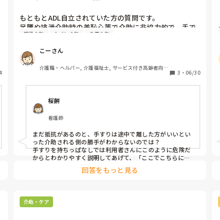
もともとADL自立されていた方の質問です。

足腰や排泄介助時の羞恥心等で介助に非協力的で、手で
排泄介助
トイレ介助
食事介助
払い除けたり、ベッド↔️車イスに移乗する際も、手すり
等に持って離されなかったり・・・

こーさん
不安等もあるのでしょうが、お話をしながら慣れていっ
ていただくしかないのでしょうか？

介護職・ヘルパー, 介護福祉士, サービス付き高齢者向け
4
ご経験おありのかたいらっしゃいますか？
3
・
06/30
住宅, 病院, 訪問介護, 障害福祉関連
桜餅
看護師
まだ抵抗があるのと、手すりは途中で離した方がいいとい
った介助される側の勝手がわからないのでは？

手すりを持ちっぱなしでは利用者さんにこのように危険だ
からとわかりやすく説明してあげて、「ここでこちらに持
ち替えるとお互いに楽」ということを声かけしながら知っ
回答をもっと見る
て頂くのはどうでしょうか。
介助・ケア