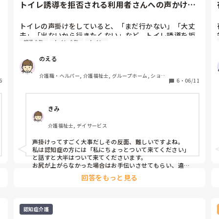
トイレ誘導を拒否される利用者さんへの声かけに
ついて質問です
トイレの声掛けをしていると、「まだ行かない」「大丈
夫」「出ないから行きたくない」など、トイレ誘導を拒
排泄介助
トイレ介助
トイレ
否される利用者さんに出会うことがあると思います。

のえる
私自身、利用者さんによって対応に悩むことがありま
す。認知症のある方、自立度の高い方、プライドが高い
介護職・ヘルパー, 介護福祉士, グループホーム, ショー
6
方、声かけに敏感な方など、それぞれ反応が違うため、
6
・
06/11
トステイ, デイサービス, デイケア・通所リハ, 訪問介護, 
小規模多機能型居宅介護
どのような声かけやタイミングが良いのか知りたいで
す。

きみ
みなさんはトイレ誘導を拒否される利用者さんに対し
介護福祉士, デイサービス
て、どのような工夫をされていますか？

声掛けってすごく大事だしその反面、難しいですよね。

「こう声をかけたらスムーズに行けた」「この方にはこ
私は認知症の方には「私にちょっとついて来てください」
んな伝え方が効果的だった」「逆にこういう言い方は嫌
と話すと大半はついて来てくださいます。

がられてしまった」など、実際のエピソードがあればぜ
お尻が上がらなかった場合はお手伝いさせてもらい、違う
話をしながら誘導したり。

ひ教えてください。

回答をもっと見る
ご飯前だからとか、おやつ前だからと伝え来てもらってい
ます。
利用者さんの状態や性格に合わせたさまざまな声かけの
方法を知りたいので、たくさんのご意見をいただけると
認知症介護
嬉しいです。よろしくお願いします。