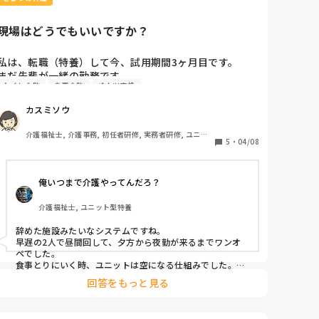
現場はどうでもいいですか？
私は、転職（特養）して今、試用期間3ヶ月目です。

まだ先輩が一緒の勤務です。

トイレ介助
食事介助
オムツ交換
その日は遅出で入浴担当。

昼礼が終わってからフロアに戻って入浴の準備。

カスミソウ
先輩（副主任）は、フロアに戻って来ず何も言わずどこ
かへ。

介護福祉士, 介護事務, 初任者研修, 実務者研修, ユニッ
隣のユニットにいる主任は、主任研修会があるからとい
5
・
04/08
ト型特養
って、そちらへ。

2人いる遅出で、その日の入浴者（個浴と寢浴）を分担す
俺いつまで介護やってんだろ？
る。

私は寢浴担当に…

介護福祉士, ユニット型特養
もう1人は個浴しながらフロアを見ることに…

ほとんど車椅子の方で動きがある方は少ないといえ、自
辞めた施設みたいなシステムですね。

立歩行の方もいらっしゃいます。

早遅の2人で昼間回して、夕方から夜勤が来るまでワンオ
それなのに入浴しながらフロアを見るなんて、私として
ペでした。

は今までの経験上ありえないと思いました。

食事とりにいく時、ユニットは空になる仕組みでした。や
ばすぎでした。当時はリーダーが「私遅番きらーい」とか
私は、まだ寢浴で機械の使い方もあまり理解していなく
回答をもっと見る
言ってずっと早番。他の職員に遅番のしわ寄せきてまし
て、1人で対応することに…

た。遅が入浴対応なので毎日風呂介助はさすがに腰が死に
本来なら先輩が一緒のはずが…

ました。なので、この施設なんかおかしいぞって思ったら