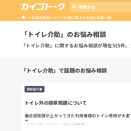
お悩み相談
トイレ介助に関するお悩み相談一覧
「
トイレ介助
」のお悩み相談
「
トイレ介助
」に関するお悩み相談が現在
525
件。
「トイレ介助」で話題のお悩み相談
認知症介護
トイレ外の排尿問題について
最近認知度が上がってきた利用者様のトイレ使用が大変
す。

トイレ介助
トイレ
ユニット型特養
歩行は問題なくしっかり歩かれるのでセンサーは使って