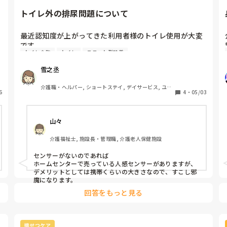
トイレ外の排尿問題について
最近認知度が上がってきた利用者様のトイレ使用が大変
です。

トイレ介助
トイレ
ユニット型特養
歩行は問題なくしっかり歩かれるのでセンサーは使って
ない方です。

雪之丞
尿意もちゃんとあるのですが、便器内に排尿をしない事
が増えました。以前はトイレ利用をしっかり出来ていた
介護職・ヘルパー, ショートステイ, デイサービス, ユニ
ハ
6
のですが、便器がわからなくなったのか床がビショビシ
4
・
05/03
ット型特養
ョになっている事が多くなりました。

昼間はスタッフが見守りも出来るのですが、夜勤の時は
山々
１人なので、他の利用者様の対応中などに起きてトイレ
を使用してる事もあり、いつの間にかトイレの床が水浸
介護福祉士, 施設長・管理職, 介護老人保健施設
しになっていたりします。

歩行の関係もありますが、センサーも余りがないので設
センサーがないのであれば

置できず、夜間は隣のユニットにいる時等は起きた事に
ホームセンターで売っている人感センサーがありますが、
気付きにくいです。

デメリットとしては携帯くらいの大きさなので、すこし邪
魔になります。
回答をもっと見る
排せつケア