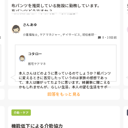
布パンツを推奨している施設に勤務しています。

布パンツどうですか？

リハビリパンツ
トイレ介助
オムツ交換
布パンツにする事によりスキントラブルが減った方もい
ますが多くは職員の自己満足になっているような気がし
さんあゆ
が
ます。家族としては在宅で生活していた時布パンツから
リハパンへの移行を苦労したのに今頃になってどうして
介護福祉士, ケアマネジャー, デイサービス, 初任者研
1
と思われています。オムツ代払っているのにどうしてと
8
・
10日前
修, 実務者研修, ユニット型特養
遣
言う意見もありました。

布パンツに取り組んでいる施設にお勤めの方ご意見をく
コタロー
ださい。
居宅ケアマネ
本人さんはどのように思っているのでしょうか？紙パンツ
に変えるときに苦労したっていうのは家族の感想であっ
て、本人は嫌がってたように思います。綺麗事に聞こえる
かもしれませんが、らしい生活、本人の望む生活をサポー
トするのが介護だと私は思っております。本人は意思決定
回答をもっと見る
はできますか？

これで排泄トラブルや皮膚疾患の悪化等があれば、本人も
含め家族施設で相談して今後の更新を決めるのが良いと思
います。
介助・ケア
機能低下による介助協力