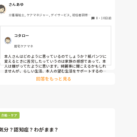
すが多くは職員の自己満足になっているような気がしま
さんあゆ
す。家族としては在宅で生活していた時布パンツからリハ
パンへの移行を苦労したのに今頃になってどうしてと思わ
介護福祉士, ケアマネジャー, デイサービス, 初任者研修, 
れています。オムツ代払っているのにどうしてと言う意見
8
・
10日前
実務者研修, ユニット型特養
もありました。

布パンツに取り組んでいる施設にお勤めの方ご意見をくだ
コタロー
さい。
居宅ケアマネ
本人さんはどのように思っているのでしょうか？紙パンツに
変えるときに苦労したっていうのは家族の感想であって、本
人は嫌がってたように思います。綺麗事に聞こえるかもしれ
ませんが、らしい生活、本人の望む生活をサポートするのが
介護だと私は思っております。本人は意思決定はできます
回答をもっと見る
か？

これで排泄トラブルや皮膚疾患の悪化等があれば、本人も含
め家族施設で相談して今後の更新を決めるのが良いと思いま
す。
介助・ケア
気分？認知症？わがまま？