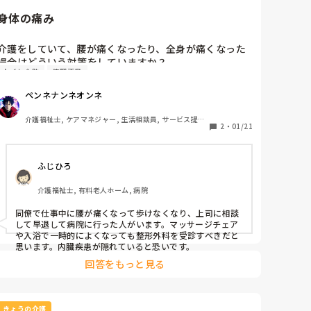
ってない！」「なんでそんなひどいこと言うの」「あん
身体の痛み
たなんか話にならないよ」と怒ってしまい、更に悪循環
になったりします。

介護をしていて、腰が痛くなったり、全身が痛くなった
場合はどういう対策をしていますか？

ご自分の施設にこのような利用者さんがいらっしゃると
トイレ介助
体調不良
いう方、どのように対応していますか？何か良い方法は
昨日は夕方近くになって、腰からの痛みで背中全身が痛
ありますか？アドバイスをお願いします。
ペンネナンネオンネ
くなり、頭痛までしたしてヤバいなあと思っていたので
すが、自宅に10年以上前に買ったマッサージチェアで背
介護福祉士, ケアマネジャー, 生活相談員, サービス提供
中を揉んだ後、風呂に入ると痛みが取れました。こんな
2
・
01/21
責任者, 施設長・管理職, 従来型特養, 有料老人ホーム, 
サービス付き高齢者向け住宅, グループホーム, ショート
ことは初めてで、いつもなら腰が痛いとか、局所的な痛
ステイ, デイサービス, 訪問介護, ユニット型特養, 居宅
みでしたが今回は背中全面が痛いとは。

ケアマネ, 社会福祉士
ふじひろ
年齢を重ねると自分の身体のメンテナンスも出来ない
介護福祉士, 有料老人ホーム, 病院
と、介護なんて出来ないなあと考えています。
同僚で仕事中に腰が痛くなって歩けなくなり、上司に相談
して早退して病院に行った人がいます。マッサージチェア
や入浴で一時的によくなっても整形外科を受診すべきだと
思います。内臓疾患が隠れていると恐いです。
回答をもっと見る
きょうの介護