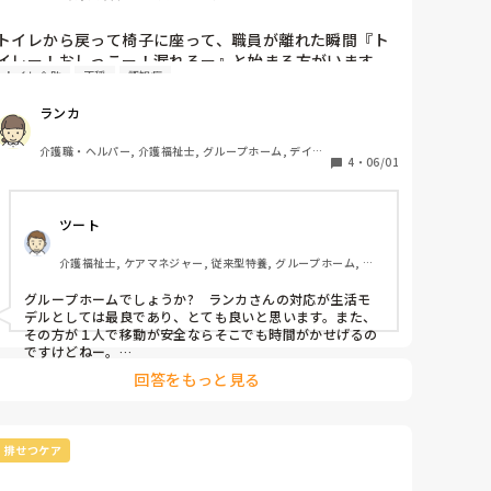
トイレから戻って椅子に座って、職員が離れた瞬間『ト
イレー！おしっこー！漏れるー』と始まる方がいます。

トイレ介助
不穏
認知症
声が大きく、居室にいてもフロアまで響く声量です。逆
にフロアで叫びだすと、居室にいる方が「うるさい」と
ランカ
フロアに出てきます。

何かしら対応しないと、他の方が不穏になります。「可
介護職・ヘルパー, 介護福祉士, グループホーム, デイサ
哀想じゃないのよ」と怒り出したり、「連れて行ってあ
4
・
06/01
ービス, 初任者研修, 実務者研修, ユニット型特養, 小規
模多機能型居宅介護
げてよ〜」と泣いてしまう方もいます。中には自分も転
倒リスク高いのに、トイレに連れて行くために立ち上が
ツート
らせようとする方もいます。

因みに皆さん、一分前にその方がフロアのトイレから出
介護福祉士, ケアマネジャー, 従来型特養, グループホーム, デ
てきて椅子に座るのを見ていますが、『おしっこー！』
イサービス
と始まると、今トイレから戻ったばかりという事実はな
グループホームでしょうか?　ランカさんの対応が生活モ
かったことになってしまいます。

デルとしては最良であり、とても良いと思います。また、
その方が１人で移動が安全ならそこでも時間がかせげるの
認知症も進んできており、歩行器使用してますが、状態
ですけどねー。

さて、しかし限度を超えて訴えられる方もおられます、そ
によっては車椅子対応になります。

回答をもっと見る
れが事実です。訴えがあっても声掛け後、少し様子をみる
歩行器で歩いていく場合、一番近いトイレでも行って戻
（＝放おっておく）と、危険な事はありますか?そのご本
るまでに10分程時間を要します。転倒転落リスク高く、
人に？　あるのなら、キーパーソンに説明をして、精神科
自分で立ち上がろうとしてしまうので、トイレでは「終
や神経内科など受診し、鎮静剤の内服を調整してもらうし
排せつケア
わるまで一緒に個室」が原則で、側を離れることが出来
かありません。ただこういった方々は、なぜか私達だと凄
く傾眠や脱力になる成分や量でも効きがわるいなど、調整
ません。トイレに行っても、おしっこは出ないことも多