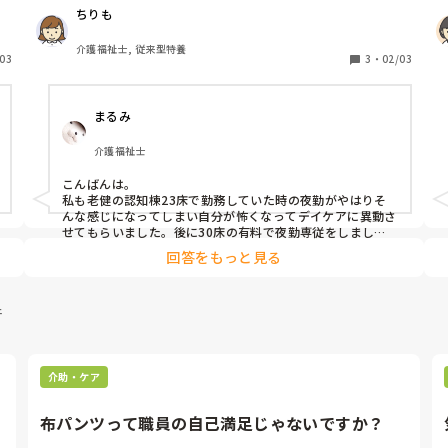
こじんぷれーで、しごとしている。(自分がそう感じる)自
ちりも
が
分の性格的にチームプレーは、すきではない。

で
今の職場勤めて６年目でしが、やめるべきですか？
介護福祉士, 従来型特養
な
03
3
・
02/03
１
まるみ
使
な
介護福祉士
置
こんばんは。

付
私も老健の認知棟23床で勤務していた時の夜勤がやはりそ
んな感じになってしまい自分が怖くなってデイケアに異動さ
せてもらいました。後に30床の有料で夜勤専従をしました
がこちらはそういう気分になる人が2名程でしたのでまだ落
回答をもっと見る
ち着いて勤務できました。

当たりが強くなるのは利用者の状態や人数によるかも知れま
件
せんし、チームプレーがとなれば小規模施設や訪問介護とう
になると思います。6年も頑張られたのですからこの仕事自
体は向いていると思いますよ。私は結構転職していますが環
境を変えて良かったと思っています。
介助・ケア
布パンツって職員の自己満足じゃないですか？