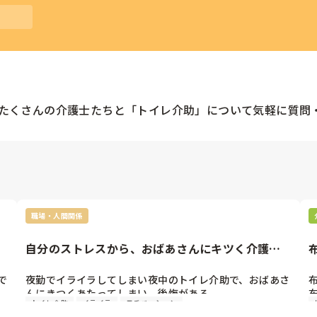
たくさんの
介護士
たちと「
トイレ介助
」について気軽に質問
職場・人間関係
自分のストレスから、おばあさんにキツく介護し
てしまう
で
夜勤でイライラしてしまい夜中のトイレ介助で、おばあさ
んにきつくあたってしまい、後悔がある。

トイレ介助
イライラ
モチベーション
な
多分自分の環境がわるい。チームワークのしごとだけど、