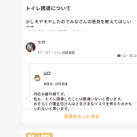
トイレ誘導について
少しモヤモヤしたのでみなさんの意見を教えてほしい　
です。

トイレ介助
オムツ交換
トイレ
普段は1人での立位保持が難しく排泄の訴えも少ないた
めオムツ対応している方がいます。

ヒロ
その方が看護師訪問時に「今日は立てそうだからトイレ
PT・OT・リハ, 訪問看護
行ってみたい」と声掛けがあったので、看護師1名とリ
12
・
05/2
ビリである自分が一緒にトイレ誘導しました。

山口
少し時間は要しましたが難なくトイレまで移動でき無事
看護師, 訪問看護
排泄できました。

対応お疲れ様です。

その直後介護主任より「オムツの人はどんな理由があっ
私も、トイレ誘導したことは間違いないと思います。

てもオムツだからトイレに連れて行かないで！」と声を
おそらく介護主任さんはさまざまなリスクを考えたのかも
荒げていました。

しれないと思います。

ですがそれは、ADLアップに伴うリスクですよね。

回答をもっと見る
「その成功体験をもとに、危険な時間帯にもトイレに挑戦
本人の意思を尊重して問題なくトイレ誘導したことは間
するかもしれない」

違ってないでよね？

「無茶な要求が増える可能性がある」

「転倒が増えるかもしれない」

職場・人間関係