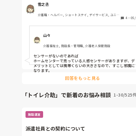
い方です。

雪之丞
尿意もちゃんとあるのですが、便器内に排尿をしない事
増えました。以前はトイレ利用をしっかり出来ていたの
介護職・ヘルパー, ショートステイ, デイサービス, ユニッ
すが、便器がわからなくなったのか床がビショビショに
4
・
05/
ト型特養
っている事が多くなりました。

昼間はスタッフが見守りも出来るのですが、夜勤の時は
山々
人なので、他の利用者様の対応中などに起きてトイレを
用してる事もあり、いつの間にかトイレの床が水浸しに
介護福祉士, 施設長・管理職, 介護老人保健施設
っていたりします。

歩行の関係もありますが、センサーも余りがないので設
センサーがないのであれば

できず、夜間は隣のユニットにいる時等は起きた事に気
ホームセンターで売っている人感センサーがありますが、デ
きにくいです。

メリットとしては携帯くらいの大きさなので、すこし邪魔に
なります。
回答をもっと見る
「トイレ介助」で新着のお悩み相談
1-30/525
施設運営
派遣社員との契約について