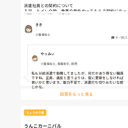
派遣社員との契約について

入浴、トイレ介助、食事介助をやってもらう契約になっ
契約
トイレ介助
食事介助
ていたのですが、

·トイレ介助は行くように言わないと行かない

きき
·食事介助は、いったん座って始めると、他のスタッフ
忙しくて動き回っているのに、座って、食事介助だけし
介護福祉士
ている。

6
・
06/2
·入浴介助はしんどいので、回数を減らしてほしいと派
会社を通して言ってくる。

やっみぃ
他にも、体力使うケア、汚いケアは気の弱い職員にやら
介護福祉士, 看護助手, 病院
せて、自分はやらない

私も以前派遣で勤務してましたが、何だかあり得ない職員
このような場合、契約でやってほしいことが、ちゃんと
ですね。正直、違反と言うよりは、仮に更新をしなければ
出来ていないわけで、派遣の契約期間が残っていても、
良いかと思います。能力不足で、派遣打ち切りみたいな感
契約違反だと言って契約を打ち切ることできないのでし
じかな。
ょうか？
回答をもっと見る
きょうの介護
うんこカーニバル