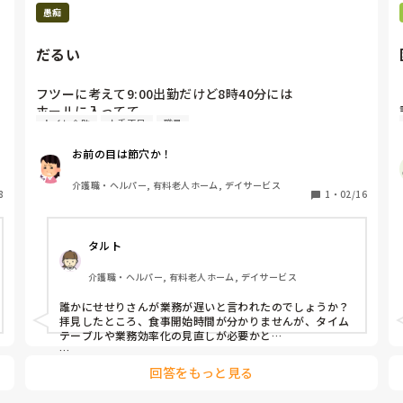
愚痴
だるい
フツーに考えて9:00出勤だけど8時40分には

ホールに入ってて

トイレ介助
人手不足
職員
口腔も終わってない

まだ食介してる時点で

お前の目は節穴か！
10:00までに仕事終わらせるの無理なんだわ

介護職・ヘルパー, 有料老人ホーム, デイサービス
8
1
・
02/16
エプロンおしぼり回収して

前日に干してあるおしぼり集めて

タルト
おしぼり作り

10:00に提供するコーヒーの準備

介護職・ヘルパー, 有料老人ホーム, デイサービス
テーブルふきゴミ集め

誰かにせせりさんが業務が遅いと言われたのでしょうか？

途中でトイレ誘導しないといかなかったりするから仕事
拝見したところ、食事開始時間が分かりませんが、タイム
が遅れる

テーブルや業務効率化の見直しが必要かと…

夜勤がロングなら協力はしているのでしょうか？夜勤が雑
回答をもっと見る
務をするか、トイレ誘導をするか？

スピード的に遅くは無いと思ってる

どんなに速い人でも間に合わないと思うけど
