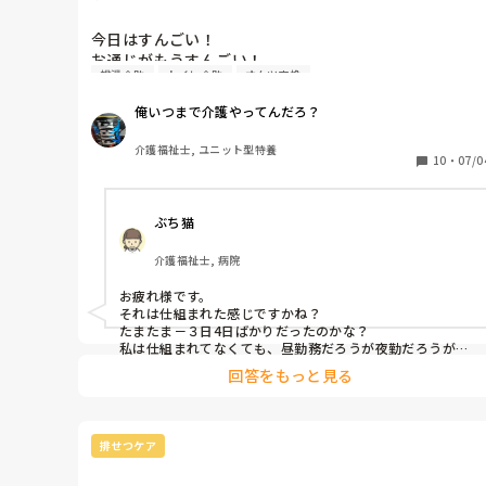
今日はすんごい！

お通じがもうすんごい！

排泄介助
トイレ介助
オムツ交換
ユニット10人中、6人うんこ

6人中、2人お腹下したようで止まらん

俺いつまで介護やってんだろ？
もはやうんこカーニバル

日中ずっとうんこ

介護福祉士, ユニット型特養
止まらん

10
・
07/0
今下した内の1人トイレ中

寝る前最後のトイレタイム

ぶち猫
うんこいっぱい遭遇すると、運がつくよな

介護福祉士, 病院
うんこだけに。

お疲れ様です。

今日昼間からいろいろあって、イレギュラーと事故と風
それは仕組まれた感じですかね？

呂で盛りだくさんだったわ

たまたま－３日4日ばかりだったのかな？

激動の１日

私は仕組まれてなくても、昼勤務だろうが夜勤だろうがな
ぜか私のときばかり出る❗

回答をもっと見る
職場でうんこ番長と呼ばれています。

職員が最低人数しかいない日に限って起こる

ちなみにコロナエリアに入る担当はコロナ特攻隊と言いま
まじ不思議

す。
排せつケア
お疲れ様でした！！！！！