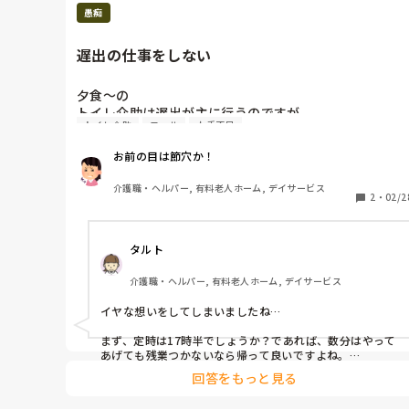
ませんし、チームプレーがとなれば小規模施設や訪問介護
愚痴
とうになると思います。6年も頑張られたのですからこの
仕事自体は向いていると思いますよ。私は結構転職してい
ますが環境を変えて良かったと思っています。
遅出の仕事をしない
夕食～の

トイレ介助は遅出が主に行うのですが

トイレ介助
コール
人手不足
遅出がコールなっても行かない

次から次にコール

お前の目は節穴か！
17:30になったから帰ろうと思ってたのに

遅出、知らん顔してるから行くしか無かった。

介護職・ヘルパー, 有料老人ホーム, デイサービス
一言「ありがとうー」があってもいいんじゃないかw

2
・
02/2
…30分タダ働きしました( *´︶`*)

タルト
介護職・ヘルパー, 有料老人ホーム, デイサービス
イヤな想いをしてしまいましたね…

まず、定時は17時半でしょうか？であれば、数分はやって
あげても残業つかないなら帰って良いですよね。

今回の残業については上司に相談しましょう。

回答をもっと見る
そして、なぜ遅番が対応せず知らん顔なのか？
