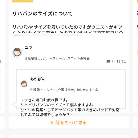
リハパンのサイズについて
リハパンMサイズを履いていたのですがウエストがキツ
くなりLサイズに変更したのですがLサイズで丁度良いの
排泄介助
トイレ介助
ユニット型特養
ですがLサイズだと尿漏れしてしてしまいます。

Mサイズでもはけなくはないのですがトイレでリハパン
ユウ
やズボンを下ろした時痒みがあります。

リハパンLでトイレやパッド交換を増やす方が良いのでし
介護福祉士, グループホーム, ユニット型特養
3
ょうか？
7
・
11/12
あかぽん
介護職・ヘルパー, 介護福祉士, 有料老人ホーム
ユウさん毎日お疲れ様です。

リハビリパンツのサイズって悩みますよね…

ひとつの提案としてビッグパッド等の大きめパッドで対応
してみては如何でしょうか？

多分尿漏れ等で痒みがあるのではないかと思いますので、
回答をもっと見る
アズノール軟膏やプロぺド軟膏を塗布してあげると赤みや
痒みは軽減されると思いますよ。