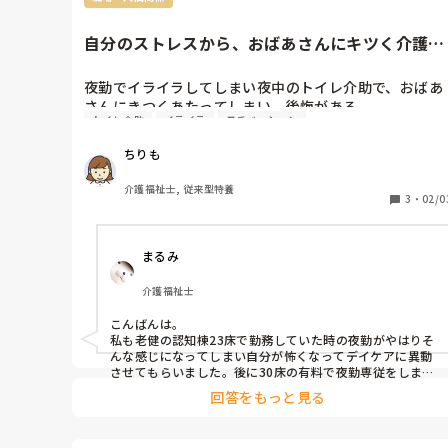
オムツ対応中＝トイレ誘導禁止じゃないですよね？
その考えはありますが、いずれも人1人のADLアップの可
能性を潰していいものではありません。

急性期であれ慢性期であれ回復期であれ維持期であれ、ど
自分のストレスから、おばあさんにキツく介護し
の時期にいたとしてもADLアップの可能性があること、患
てしまう
者さんがそれを望んでいることは誰にも阻止できないし当
たり前の要求だと思います。

夜勤でイライラしてしまい夜中のトイレ介助で、おばあ
その介護主任さんが同じ立場に立った時にも同じことが言
さんにきつくあたってしまい、後悔がある。

えるのでしょうか。

トイレ介助
イライラ
モチベーション
多分自分の環境がわるい。チームワークのしごとだけ
ADLアップにはリスクが伴いますが、患者さん自身のQOL
ど、こじんぷれーで、しごとしている。(自分がそう感じ
アップにつながります。

ちりも
る)自分の性格的にチームプレーは、すきではない。

今回は問題なく成功していますが、もしも万が一失敗だっ
たとしても、望んだことを実行させてもらえたことや自分
今の職場勤めて６年目でしが、やめるべきですか？
介護福祉士, 従来型特養
から挑戦できたことは患者さんの生きる希望になったと思
3
・
02/0
います。

もしオムツの人はトイレ誘導禁止というルールが存在する
ならそのルール自体を見直すべきと思います。

まるみ
さまざまなリスクが伴うことは当然なので、患者さん自身
とお約束をしなければならなかったり見守り強化、時には
夜間の行動制限等しなければならない可能性はありますが
介護福祉士
それは必要な作業の一つと言えると思います。

今一度、なぜトイレ誘導禁止と思ったのか、何が問題だっ
こんばんは。

たのかを客観的に話し合ってみることをお勧めします。
私も老健の認知棟23床で勤務していた時の夜勤がやはりそ
んな感じになってしまい自分が怖くなってデイケアに異動
させてもらいました。後に30床の有料で夜勤専従をしまし
たがこちらはそういう気分になる人が2名程でしたのでま
回答をもっと見る
だ落ち着いて勤務できました。

当たりが強くなるのは利用者の状態や人数によるかも知れ