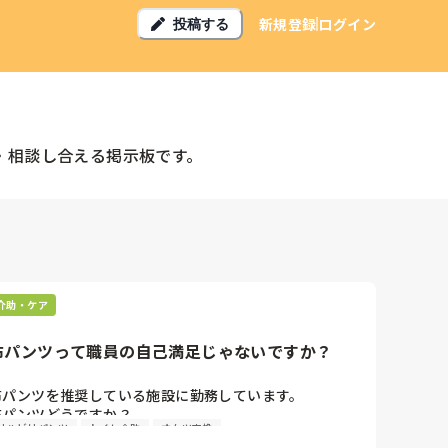
新規登録
ログイン
投稿する
・相談し合える掲示板です。
介助・ケア
布パンツって職員の自己満足じゃないですか？
布パンツを推奨している施設に勤務しています。

布パンツどうですか？

リハビリパンツ
トイレ介助
オムツ交換
布パンツにする事によりスキントラブルが減った方もいま