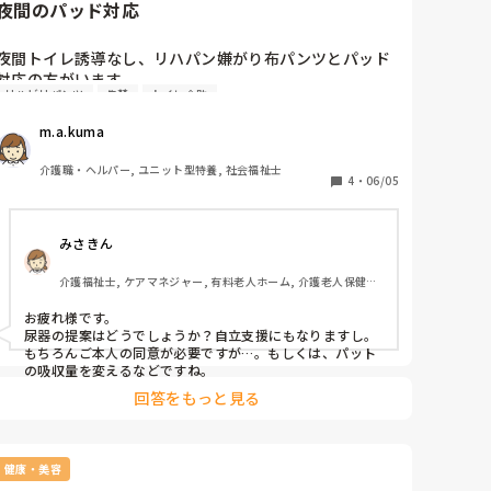
は何度か必要になり得ます。逆に食事も、特に朝摂れない
いです。因みに、居室からも食堂からも、一番近いトイ
夜間のパッド対応
程の傾眠にもなるなど、ちょうどよいのには時間を要する
レまでは2〜3mです。

場合があります。提携医療先でもよいので、都度相談を繰
り返していくのが、根本の解決になる、それしか対応が難
夜間トイレ誘導なし、リハパン嫌がり布パンツとパッド
私の対応としては

しい場合もある、と言うことですよね…職員がつきっき
対応の方がいます。

・基本的にトイレの訴えは否定しない

り、そして安全、他利用者様の生活の質も守られれば良い
リハビリパンツ
失禁
トイレ介助
男性でギリギリパッドで収まる日もあれば、

ですが、そうはいかない方のレベル、と思えます、、
・お菓子やお茶をお出しして気をそらす

少し横漏れしてしまう日もあります。

・テレビのニュースが好きなので、YouTubeなどの歌が
m.a.kuma
男巻きだとうつ伏せ寝をした時にズレてしまうみたい
かかっている場合はチャンネルをニュースに変える

で、あまり成功しません。

介護職・ヘルパー, ユニット型特養, 社会福祉士
・昔の話などトイレと関係ない話題を振ってみる

何か失禁を回避する良いアイデアありますか？
4
・
06/05
・お部屋で横になって休みますか？ときく(何回もトイレ
に行ってると疲れて来るので、「寝る」と言うときもあ
る。が、臥床しても『おーい！おーい！』『おしっこ
みさきん
ー！』『とうしたらいいのー？』『朝ごはんたべてない
よー！』など、ずっと叫んでいる日もあり）

介護福祉士, ケアマネジャー, 有料老人ホーム, 介護老人保健施
設, グループホーム, 病院
その方のトイレ訴えに上手く対応しないと、他の方の不
お疲れ様です。

尿器の提案はどうでしょうか？自立支援にもなりますし。
穏を招いたり、トイレ介助が重なった時などにも影響が
もちろんご本人の同意が必要ですが…。もしくは、パット
出てしまいます。また、ご飯の支度などが全く進まず、
の吸収量を変えるなどですね。
本当に何も出来なくなります。たまに料理を手伝ってく
回答をもっと見る
れる方がいますが、入居者さんが包丁を使っている時に
それが始まると、台所を離れるのがすごく怖いです。

職員によっては、「今行ったよ！！」「オムツつけてる
健康・美容
から大丈夫だよ」など言う人もいますが、ご本人は「行