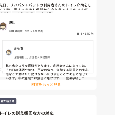
先日、リハパン＋パットの利用者さんのトイレ介助をし
てる時、手すりを持ち便器から立とうとするのですが
リフト
リハビリパンツ
トイレ介助
中々立てず「立てない」と言われたので人を呼んだらリ
ーダーが来てくれました。リーダーの顔見た瞬間立てな
成田
いと言っていたのが人が変わったようにスムーズに立っ
て車椅子に移乗したのです。私はその場で立てなかった
初任者研修, ユニット型特養
んじゃなかったの？と聞いたら立てるよ！と言われ、リ
6
・
15日前
ーダーからは前屈みにしてないから立たないんだよ。と
言われて、府に落ちません。何人かベッドから車椅子、
おもち
車椅子からベッド、リフトの椅子から車椅子などの時に
突然石のように動かなくなる時があるのですが対応でき
介護福祉士, 介護老人保健施設
ずに困っています。皆さんはどうしていますか？
私も似たような経験があります。利用者さんによっては、
その日の体調や気分、不安の強さ、介助する職員との安心
感などで動けたり動けなかったりすることがあると感じて
います。私の施設では無理に急がせず、一度深呼吸しても
らったり、「前に体重をかけて一緒に立ちましょう」と声
回答をもっと見る
をかけながらタイミングを合わせています。それでも難し
いときは、一人で抱え込まずに他の職員へ応援をお願いす
るようにしています。
認知症介護
トイレの訴え頻回な方の対応