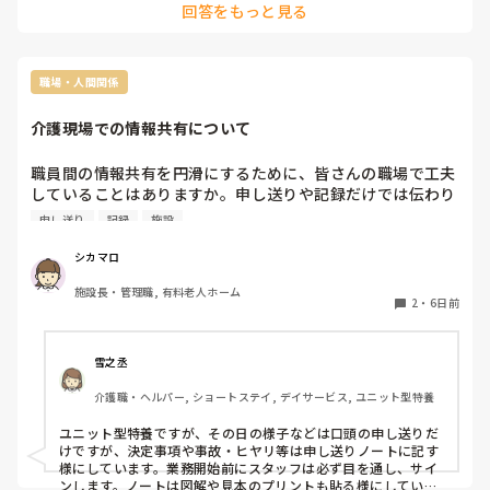
回答をもっと見る
した。高齢者からの評判だけはいいみたいな。
この前はカリウムを上げる薬と下げる薬が両方処方されてお
り、私が気づいてDrに報告したのですが、

薬の間違いに介護側が気づかないといけない状態になってい
ます。

職場・人間関係
月に1人2回往診があるのですが、採血も月に2回です。

介護現場での情報共有について
自分で嫌だと言える利用者さんにはしないけど、

言えない利用者さんは2回です。

職員間の情報共有を円滑にするために、皆さんの職場で工夫
それに退去される利用者さんにも退去の前日にまで往診しよ
していることはありますか。申し送りや記録だけでは伝わり
うとして家族さんから苦情が出ました。

にくいこともあると思います。実際に効果があった方法があ
申し送り
記録
施設
れば教えていただきたいです。
こんなもんなのでしょうか。

シカマロ
本当嫌になります。こんなDrってよく居るんかな
施設長・管理職, 有料老人ホーム
2
・
6日前
雪之丞
介護職・ヘルパー, ショートステイ, デイサービス, ユニット型特養
ユニット型特養ですが、その日の様子などは口頭の申し送りだ
けですが、決定事項や事故・ヒヤリ等は申し送りノートに記す
様にしています。業務開始前にスタッフは必ず目を通し、サイ
ンします。ノートは図解や見本のプリントも貼る様にしていま