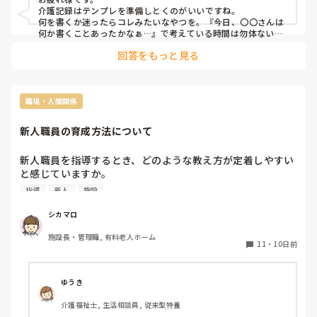
介護記録はテンプレを準備しとくのがいいですね。

何を書くか迷ったらコレみたいなやつを。『今日、〇〇さんは
何か書くことあったかなぁ…』で考えている時間は勿体ないで
す。それなら何かあった利用者さんの内容を濃くしたほうがい
回答をもっと見る
いです。
職場・人間関係
新人職員の育成方法について
新人職員を指導するとき、どのような教え方が定着しやすい
と感じていますか。

一度に教える量やフォローの方法など、工夫されていること
指導
新人
施設
があれば教えてください。

参考にしたいと思っています。
シカマロ
施設長・管理職, 有料老人ホーム
11
・
10日前
ゆうき
介護福祉士, 生活相談員, 従来型特養