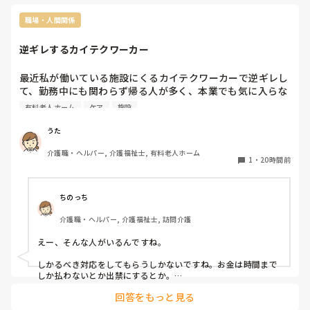
前職の歯科医師の先生は特定の義歯素材（一
員は守って
部のデリケートな材質や特殊なコーティング
ませんね。
職場・人間関係
など）への影響を考慮して個別に指示された
可能性がありますので、現在の施設では原則
として製品マニュアルの規定通りに使用し、
逆ギレするカイテクワーカー
気になる場合は対象の利用者様の主治医や訪
問歯科の先生に確認を仰ぐのが最も確実で安
最近私が働いている施設にくるカイテクワーカーで逆ギレし
心できる対応だと思います。
て、勤務中にも関わらず帰る人が多く、本業でも気に入らな
いことあるといちいちキレるのかなぁと疑問に感じます。

有料老人ホーム
ケア
施設
皆様の職場に働きにくるカイテクワーカーさんでキレて帰っ
た方いますか？

うた
ちなみにキレた理由の一例は指示出ししたことと全く違うこ
介護職・ヘルパー, 介護福祉士, 有料老人ホーム
とをやっており、それは指示してないと言ったら「そう指示
1
・
20時間前
をもらったんだ！間違ってない！」と認めなかったり、転倒
事故の第一発見者で詳しく事情聞いたら「だったらお前らが
最初からやれば良かっただろ！」と急に大声だしたり、本業
ちのっち
の施設とウチがやり方が違うから出来ないと言われ、スポッ
介護職・ヘルパー, 介護福祉士, 訪問介護
トでも仕事しに来たんじゃないのかと聞いたら逆ギレといっ
た感じです。

えー、そんな人がいるんですね。

利用者さんの前で大声出して逆ギレする方もいるので、本業
での働き方も何となく想像つくな〜と。それともウチの施設
しかるべき対応をしてもらうしかないですね。お金は時間まで
も問題なのか？皆様のご意見を伺えたらと思います。
しか払わないとか出禁にするとか。

回答をもっと見る
カイテク渡り歩いてる人ってウンチク垂れたがるんですかね。
みんながみんなではないですけど。
