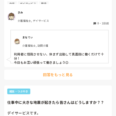
自信
デイサービス
職員
裁縫や手作業など。

介助で言えば、要領よく動けたりと。

きみ
介護福祉士, デイサービス
今の私を振り返ってみたら…何も持っていないことが虚しく
8
・
2日前
なってきました…

利用者からは「素直に話聞いてくれる」・「言いやすい・頼
まなてぃ
みやすい」

介護福祉士, 訪問介護
って言われます。

利用者に怪我させない、休まず出勤して真面目に働くだけで十
職員から見ての私は？って考えたら答えられる自信がないで
分！

す…

今日もお互い頑張って働きましょう😊
やだな、この自暴自棄…
回答をもっと見る
雑談・つぶやき
仕事中に大きな地震が起きたら皆さんはどうしますか？？
デイサービスです。
