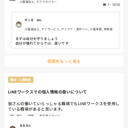
介護福祉士, ケアマネジャー
行きます。私もパワハラ等で短期で離職してますので、ここ
4
・
9日前
で最後と思いやってますが、この絶対的管理者達の言動で精
神的に壊れているなって感じてます。よく洗脳って言われま
すが、洗脳されている系列管理者達、おかしいって思ってい
ポン太　abs
ても従う、そのうちその感覚も無くしてしまう、この先どう
介護福祉士, デイサービス, デイケア・通所リハ, 介護事務, 実務者研
修, 小規模多機能型居宅介護
まずは自分を守りましょう

自分が壊れてからでは、遅いです
回答をもっと見る
職場・人間関係
LINEワークスでの個人情報の扱いについて
皆さんの働いていらっしゃる職場でもLINEワークスを使用し
ている職場があると思います。

私の職場でもLINEワークスを使って、日々の入居者様の申し
申し送り
記録
有料老人ホーム
送りなど情報共有を行っているのですが、膨大な情報量にな
ってしまい、職員の中には自分の携帯にLINEワークスを入れ
るるるん