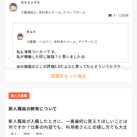
カイテクで、この3条件を満たしている情報を目にすると
もう一つ、個人情報の流出は怖いし、管理を徹底した方が良い
セラミックス
に決まってますが、こう言うニュースの大半が、役所じゃな
「この事業所いいかも」と思うかもしれません…

い？たま～に大手企業。でも、ほとんど役所関係、国関係です
介護福祉士, 有料老人ホーム, グループホーム
3
・
12日前
よね？　何故でしょうね？
が、私の経験則からいえば、むしろ「働きにくい事業所」の
代表格です。それはなぜか？

タルト
①そもそも受け入れ件数が多い。同一日に複数人募集してい
介護職・ヘルパー, 有料老人ホーム, デイサービス
る。日勤帯も夜勤帯も絶賛同時募集！　働きやすい事業所だ
ったら、そんなに募集する必要がありません。受け入れ件数
私も単発ワーカーです。

が多い事業所の、これまた典型的な特徴として「教えるのを
私が稼働した同じ施設？と思いました😅

面倒くさがる。カットする」というものがあります。初めて
と言うと「初めてですかぁ😮‍💨」とボヤかれる率も高い。

あの施設のどこが評価5.0だよ😤と思ってたらそういうカラク
リなのですね🤣

回答をもっと見る
コメントもアテにならないのばっかり。

②事業所がリセットすれば、評価点は5や4.9に容易に変わり
でも、中には正直にコメント載せている施設も。きっと、公表
ます。この評点は、全くアテになりません。

しないようにする操作方法を知らないんだろうなと不憫にさえ
感じます😅

③批判的なコメントがなく「優しく対応してくださいまし
優しく教えるスタッフなんかいなかったけど？放置だよ？

新人介護職
た」的なものばっかりというのは、要は批判的なコメントを
私の職場もカイテク募集していて、カイテクイビリが酷く、私
せっせと削除しているということです。

新人職員の教育について
がカイテクから泣きつかれたこともあり、コメント必ず載せて
くださいと言ったのに載ってなかったり🤔

働きやすい事業所とは、毎日ではなく時折、募集をかけてく
新人職員が入職したときに、一番最初に覚えてほしいことは
る施設。毎日のように募集をかけていたとしても、すぐに埋
毎日複数募集していてもリピーターが多い施設もあります。ス
何ですか？仕事の内容でも、利用者さんとの接し方でも大丈
まってしまう（募集をかけて数十分から数時間の内に）。持
タッフ全員が人当たりがとても良く、やはりワーカーが施設の
夫です。みなさんの施設で大切にしていることがあれば教え
新人
施設
職員
評価として一番重要視するところかなと感じます。

ち運べる入居者様のADL情報の資料がある。指示が曖昧では