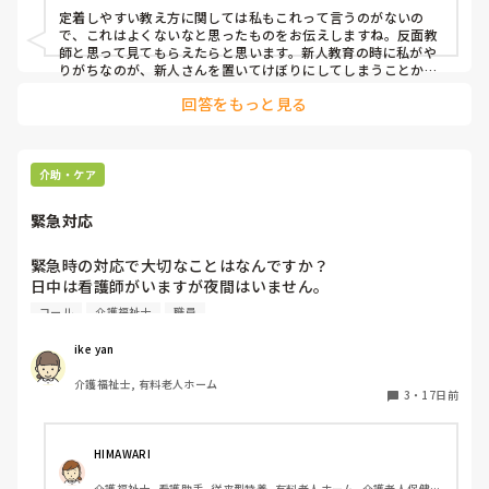
定着しやすい教え方に関しては私もこれって言うのがないの
で、これはよくないなと思ったものをお伝えしますね。反面教
師と思って見てもらえたらと思います。新人教育の時に私がや
りがちなのが、新人さんを置いてけぼりにしてしまうことかな
と思います。やはり、指導者と新人さんでは、当たり前ですが
回答をもっと見る
業務スピードも知識も全く違います。なので、教えていると時
間がどうしても1人の時よりかかってしまいます。焦って自分
自身が指導者ではなく1プレイヤーとなって動いて業務をこな
してしまう事もあるのですが、その分新人さんが吸収できる面
も削いでしまう結果になると思います。それよりも広い視野
介助・ケア
で、計画的に準備(マニュアルを渡したり、その日の業務の流れ
を先に伝えたり)して一緒にこなしていく感覚が大事なんじゃな
緊急対応
いかと思います。
緊急時の対応で大切なことはなんですか？

日中は看護師がいますが夜間はいません。

オンコールの基準などありますか？

コール
介護福祉士
職員
感覚で良いですか？
ike yan
介護福祉士, 有料老人ホーム
3
・
17日前
HIMAWARI
介護福祉士, 看護助手, 従来型特養, 有料老人ホーム, 介護老人保健施