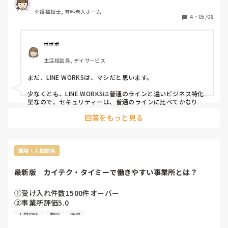
て、勤務外の時間に見ている人もいるようです。

介護福祉士, 有料老人ホーム
これは、個人情報を外に出していることにはならないのでし
4
・
05/08
ょうか？

私は怖くてしていません。

ちなみに、情報の内容は介助方法、お薬の情報、既往歴、家
ポポポ
生活相談員, デイサービス
まだ、LINE WORKSは、マシだと思います。

少なくとも、LINE WORKSは普通のラインと違いビジネス特化
型なので、セキュリティーは、普通のラインに比べてかなり高
いと聞きます。

回答をもっと見る
会社が認めてるなら、社外に出していたとしても、認められた
行為では、あると思います。社外に出したらダメだよ。と言う
のも会社の規則の範囲の話ですから、会社が認めてるならOK
じゃない？

職場・人間関係
最近のケアマネは、在宅ワークですよね？　その理論で言うと
最新版　カイテク・タイミーで働きやすい事業所とは？
在宅ワークも問題になりません？社外に出しまくり。情報が全
て家にありますから。

①受け入れ件数1500件オーバー

デイサービスですが、今時は、居宅ケアマネさんを見ていた
②事業所評価5.0

ら、普通のLINEで家族とやり取りされてるのが、当たり前にな
③レビューで批判的なコメントがほとんどない

人間関係
施設
職員
ってますが、そちらの方が怖いかも。と思います。
