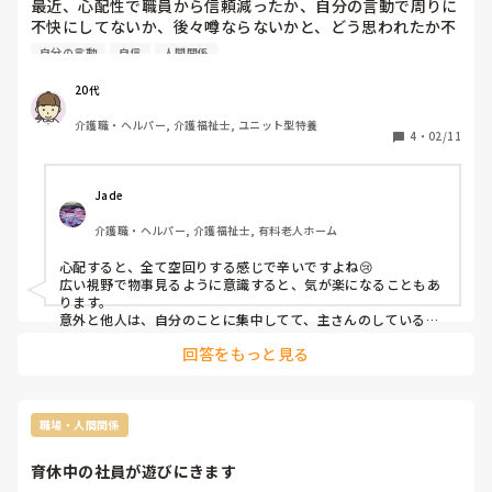
最近、心配性で職員から信頼減ったか、自分の言動で周りに
不快にしてないか、後々噂ならないかと、どう思われたか不
安になったりする。

自分の言動
自信
人間関係
自分がするしたことに対し、自信が持てず。

職員の機嫌も気にし過ぎで、、

20代
心配性が色々影響し、仕事スムーズに上手くいかなってい
介護職・ヘルパー, 介護福祉士, ユニット型特養
る。気持ち不安定。

4
・
02/11
不安の塊抱えて、心休まないとき

皆さんは不安とどう付き合ってますか？
Jade 
介護職・ヘルパー, 介護福祉士, 有料老人ホーム
心配すると、全て空回りする感じで辛いですよね😢

広い視野で物事見るように意識すると、気が楽になることもあ
ります。

意外と他人は、自分のことに集中してて、主さんのしているこ
とは気にしてないかも。　

回答をもっと見る
いちいち気にする人がいれば、その人に問題あるような😅

周りの状況は変えられない時もありますが，自分の見方は変え
ることができるみたいです！

日々の疲れも溜まってるのかもしれません。

職場・人間関係
ちょっと肩の力を抜いて、自然の中でリラックスするのもいい
かもですよー
育休中の社員が遊びにきます