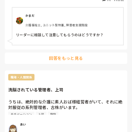
前にその方の靴で勘違いしてたことはあるけど

今回はさすがに言い切れるって。

返事の仕方？担当のことやからなんか、対応しますとか言っ
かまだ
た方が良かったのか？

出勤したら、そりゃー探すよ。

介護福祉士, ユニット型特養, 障害者支援施設
そのご入居者、よくもの持ち込んだり自分のものもどこかに
まとめて置く(本人の中で置いてるだけだが、位置的に隠し
リーダーに相談して注意してもらうのはどうですか？
てるような形になる)習慣あるのも分かってるよね？

休みでゆっくりしてたのに、イライラ💢
回答をもっと見る
職場・人間関係
洗脳されている管理者、上司
うちは、絶対的な介護に素人おば様経営者がいて、それに絶
対服従の系列管理者、古株がいます。

完全な縦社会で、辞めて行くのは下ばかりです。

モチベーション
上司
施設
嫌なら辞めて下さい！なのですが、出来ればこういう職場は
無くして欲しいです。

あい
誰しもすぐ辞めたくない、頑張ってやって心身壊れて辞めて