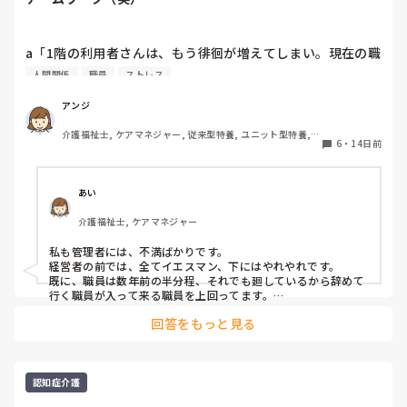
a「1階の利用者さんは、もう徘徊が増えてしまい。現在の職
員数では回りません」

人間関係
職員
ストレス
管理者「なら、2階の職員がヘルプに行きますょう。お互い
助け合いましょう。ニッコリ」

アンジ
b「既に2階は要見守りが多く、他所へのヘルプは困難です。
介護福祉士, ケアマネジャー, 従来型特養, ユニット型特養, 
今日、職員が急に休みまして、現在回りません。」

6
・
14日前
居宅ケアマネ
管理者「なら、一階からヘルプへ行ってください。助け合っ
て乗り切りましょう。ニッコリ」

c「いつまで、こんな状況ですか？」

あい
管理者「新しく職員が来てくれるまで、あと少し頑張りまし
介護福祉士, ケアマネジャー
ょう。あ、来週新しく入所者が来ます。要介護2で認知レベ
ル3の男性です。チームワークの見せ所ですよ。ニッコリ」

私も管理者には、不満ばかりです。

経営者の前では、全てイエスマン、下にはやれやれです。

国はまず管理者を育てる事を始めましょうよ。
既に、職員は数年前の半分程、それでも廻しているから辞めて
行く職員が入って来る職員を上回ってます。

私もケアマネなのか、事務員なのか、ヘルパーなのか分かりま
回答をもっと見る
せん。

系列管理者達は殆ど変わらず、下ばかりがやってられない！っ
て去って行きます。まだ、ニッコリするだけ可愛いですね。
認知症介護