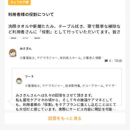
ラとは言えますが、片方の言い分だけではなかなか…
きょうの介護
利用者様の役割について
洗顔タオルや新聞たたみ、テーブル拭き、箒で簡単な掃除な
ど利用者さんに「役割」として行っていただいてます。皆さ
んの施設では他にどんな役割がありますか？たまに時間を持
掃除
ケア
施設
て余して「何かやることない？」と声をかけられることがあ
ります。今検討しているのは、食器洗いやスタッフと一緒に
みさきん
行くゴミ出しなどです。
介護福祉士, ケアマネジャー, 有料老人ホーム, 介護老人保健施
6
・
7日前
設, グループホーム, 病院
ツート
介護福祉士, ケアマネジャー, 従来型特養, グループホーム, デイサー
ビス
みさきんさんへは久々の回答をさせて頂きます。

私も居宅ケアマネの頃から、そして今の施設ケアマネとして
も、利用者様の「役割」をケアプランに落とし込むことはとて
も大切だと感じています。実際にサービス内容に明記を可能な
限りしており、担当者会議では略する事なく説明しておりま
回答をもっと見る
す。 役割を持つことは、その方の自信や生きがいにつながりま
すし、「してもらう」だけでなく「できることを続けてもら
う」視点にもなりますよね。 みさきんさんのように、日常の中