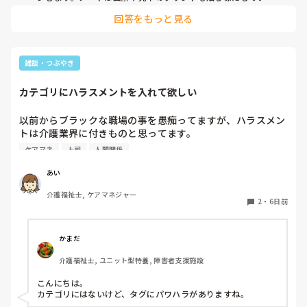
すので、理解しやすいかなと思います。

回答をもっと見る
それでもわかりにくい時もありますが、その時は記入者に確認
します。（記入者名も書くので）
雑談・つぶやき
カテゴリにハラスメントを入れて欲しい
以前からブラックな職場の事を愚痴ってますが、ハラスメン
トは介護業界に付きものと思ってます。

古株やお局様の悪い話しも聞きますし、管理者等のパワハラ
ケアマネ
上司
人間関係
も離職の原因にもなってます。

根底に人手不足があり、パワハラでの離職を無くす事は必須
あい
と思います。良い職員程悩み辞めて行く、残って行くのは自
介護福祉士, ケアマネジャー
己の塊な方です。

2
・
6日前
私も良い職場環境を求めて転職をしましたが、募集している
ところは下ばかり辞めて行くところでした。

たぶん、転職を繰り返している方に私のような方も多いと思
かまだ
います。まずは、状況を把握してハラスメント0を目指す事
介護福祉士, ユニット型特養, 障害者支援施設
が人手不足からの脱却と思ってます。
こんにちは。

カテゴリにはないけど、タグにパワハラがありますね。
