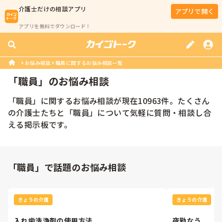
介護士
だけの相談アプリ
アプリで開く
アプリを無料でダウンロード！
お悩み相談
職員に関するお悩み相談一覧
「
職員
」のお悩み相談
「
職員
」に関するお悩み相談が現在
10963
件。たくさん
の
介護士
たちと「
職員
」について気軽に質問・相談し合
える掲示板です。
「職員」で話題のお悩み相談
きょうの介護
きょうの介護
入れ歯洗浄剤の使用方法
夜勤なう