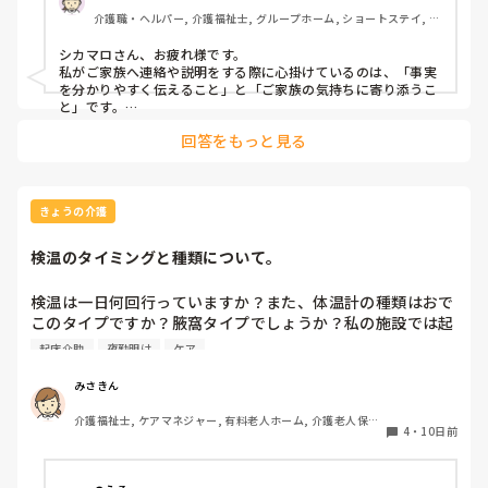
介護職・ヘルパー, 介護福祉士, グループホーム, ショートステイ, デ
イサービス, デイケア・通所リハ, 訪問介護, 小規模多機能型居宅介
護
シカマロさん、お疲れ様です。

私がご家族へ連絡や説明をする際に心掛けているのは、「事実
を分かりやすく伝えること」と「ご家族の気持ちに寄り添うこ
と」です。

回答をもっと見る
例えば、利用者さんの状態変化をお伝えする時は、「今日は食
事量が普段の半分ほどでした」「歩行時にふらつきが見られま
した」など、できるだけ具体的にお伝えするようにしていま
す。その上で、施設や事業所としてどのような対応をしたの
か、今後どのように様子を見ていくのかも併せて説明すると、
きょうの介護
ご家族も安心されることが多いと感じています。

検温のタイミングと種類について。
また、ご家族も仕事や家庭のことで忙しい中、不安を抱えなが
ら連絡を受けていることが多いので、一方的に説明するのでは
なく、「ご心配ですよね」「何か気になることはありません
検温は一日何回行っていますか？また、体温計の種類はおで
か？」とお話を伺う時間も大切にしています。

このタイプですか？腋窩タイプでしょうか？私の施設では起
床介助時に夜勤明け者、午後に手が空いている人がおでこタ
起床介助
夜勤明け
ケア
訪問介護でも、ご家族と顔を合わせる機会があれば、日頃の様
イプで行っていますか。
子や「今日はこんなことがありましたよ」と良い出来事もお伝
えするようにしています。状態変化やトラブルがあった時だけ
みさきん
でなく、普段から小さなコミュニケーションを積み重ねること
が、信頼関係につながるのではないかと感じています。

介護福祉士, ケアマネジャー, 有料老人ホーム, 介護老人保健
4
・
10日前
施設, グループホーム, 病院
信頼関係は一度の説明で築けるものではないと思うので、誠実
に対応し、小さな約束や報告を積み重ねていくことが一番大切