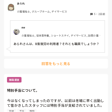
してます。

あられ
それ以外にも、特定の利用者(障がいもってると外見てわか
介護福祉士, グループホーム, デイサービス
る人)にしか挨拶や体調聞かない。

5
・
2日前
私は精神3級で通所中だけど、その職員に｢貴方普通ですよね
だからなんの心配もないじゃないですか｣と言われ深く傷つ
き生理的に受けつけなくなりました。

me 
介護福祉士, 従来型特養, ショートステイ, デイサービス, 訪問介護, 
そもそも面接受けた理由は｢歳とって年金生活になった時の
ユニット型特養
ため少し農業を学ぶために入った｣と社長には｢ヘルパーの資
あられさんは、B型就労の利用者？それとも職員でしょうか？
格をとったので活かせれると……｣と長々言ってと農業に関
係ないことを他の利用者と話してました。

それを聴いてから、さらに福祉の世界舐めるなよ

と思ってしまいました。

回答をもっと見る
そういう職員はなんで辞めさせないんだろう…

証拠がまだ不十分なんですかね？
施設運営
特別手当について。
今はなくなってしまったのですが、以前は冬場に早く出勤し
て雪かきしたスタッフには特別手当が支給されていました。
皆さんの施設ではそういった限定的でユニークな手当はあり
天候
手当
施設