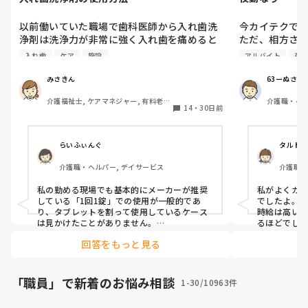
以前働いていた職場で歯科医師から入れ歯洗
今カイテクで夜
浄剤は洗浄力が非常に強く入れ歯を痛めると
ただ、相方さ
のことで、タブレットを半分にし使用するよ
職場での仕事2回
入れ歯
ケア
施設
アルバイト
夜
うに指示がありました。が、その職場以外で
社員さんは19
は1錠使いが普通でどのスタッフも上記のよ
ほとんどの方
みさきん
63ーぬさん
うに使用したことが今までないというのが返
らと言ってスポ
介護福祉士, ケアマネジャー, 有料老人
介護職・ヘ
答でした。皆さんの施設ではどうしています
やろw

14
・
30日前
ホーム, 介護老人保健施設, グループホ
か？
コンビニバイ
ーム, 病院
思う

何かあった時
らいふぃんぐ
タルト
われてもねぇ…
介護職・ヘルパー, デイサービス
介護職・
普通は片方だ
ス
去一ヤバい施設
私の勤める現場でも基本的にメーカーが推奨
私がよくカ
している「1回1錠」での使用が一般的であ
でしたよ。ま
これ役所に通
り、タブレットを割って使用しているケース
時給は高い
な？
は見かけたことがありません。

るほどでした
市販の入れ歯洗浄剤は製品ごとに定められた
回答をもっと見る
水分量に対して1錠分の成分が溶け出すこと
私は短時間勤
で、十分な殺菌・洗浄効果を発揮するように
たが、短時
作られているため、自己判断で半分に割って
イテクに丸
しまうと本来の洗浄力が得られず、かえって
呆れて応募は
「職員」で新着のお悩み相談
1-30/10963件
義歯に細菌や汚れが残ってしまうリスクがあ
ります。

頭数だけは