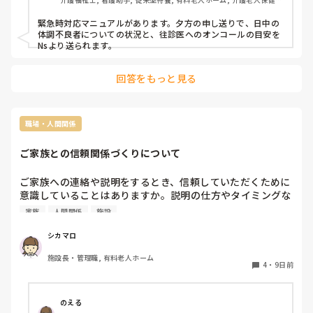
設, サービス付き高齢者向け住宅, ショートステイ, デイサービス, 病
院, 初任者研修, 実務者研修, ユニット型特養, 小規模多機能型居宅介
緊急時対応マニュアルがあります。夕方の申し送りで、日中の
護
体調不良者についての状況と、往診医へのオンコールの目安を
Nsより送られます。
回答をもっと見る
職場・人間関係
ご家族との信頼関係づくりについて
ご家族への連絡や説明をするとき、信頼していただくために
意識していることはありますか。説明の仕方やタイミングな
ど、現場で工夫されていることがあれば教えてください。今
家族
人間関係
施設
後の対応の参考にしたいと思っています。
シカマロ
施設長・管理職, 有料老人ホーム
4
・
9日前
のえる