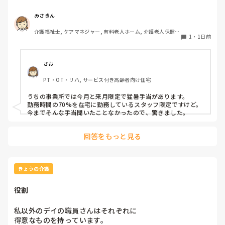
ますか？あとは施設案内のパンフレットの写真撮影に協力し
たスタッフにも支給がありました。よろしくお願いします。
みさきん
介護福祉士, ケアマネジャー, 有料老人ホーム, 介護老人保健施
1
・
1日前
設, グループホーム, 病院
さお
PT・OT・リハ, サービス付き高齢者向け住宅
うちの事業所では今月と来月限定で猛暑手当があります。

勤務時間の70%を在宅に勤務しているスタッフ限定ですけど。

今までそんな手当聞いたことなかったので、驚きました。
回答をもっと見る
きょうの介護
役割
私以外のデイの職員さんはそれぞれに

得意なものを持っています。
