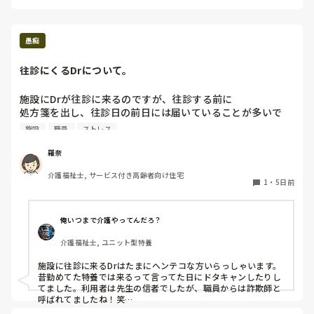
愚痴
往診にくるDrについて。
施設にDrが往診に来るのですが、往診する前に

処方箋を出し、往診日の前日には届いていることが多いで
す。

施設
職員
ストレス
しかも、なぜ往診もしてないのにこの薬が出されている？っ
て思う事も多々あります。

羅奈
何も伝えてもないのに突然整腸剤が臨時薬として処方されて
介護福祉士, サービス付き高齢者向け住宅
いたりします。

1
・
5日前
それに在庫が沢山あるため次回から処方しないでいいと伝え
ても届きます。Dr自身が中止しないといけないと言った薬で
俺いつまで介護やってんだろ？
も届きます。

介護福祉士, ユニット型特養
往診で塗り薬を頼んでも必ずその日に届きます。在庫がある
ので急ぎではないと伝えていても、Drは薬局へ今日中に届け
施設に往診に来るDrはたまにヘンテコな方いらっしゃいます。
るように伝えており薬局の社長さんが夜21時くらいに届けに
昔勤めてた特養では来るって言ってた日にドタキャンしたりし
来られる事もあります。

てました。利用者は先生の信者でしたが、職員からは詐欺師と
本当薬局さんが可哀想で仕方ないです。

呼ばれてましたね！笑

利用者にだけは良い顔して、看護師や施設のことは無視してま