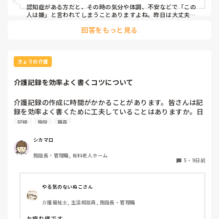
認知症がある方だと、その時の気分や体調、不安などで「この
人は嫌」と言われてしまうことありますよね。昨日は大丈夫だ
ったのに今日はダメ、ということもあります。

回答をもっと見る
何度も続くようであれば、一人で抱え込まず、職員間で情報共
有して対応方法を統一すると少し気持ちも楽になると思いま
す。

きょうの介護
あまりご自身を責めないでくださいね。
介護記録を効率よく書くコツについて
介護記録の作成に時間がかかることがあります。皆さんは記
録を効率よく書くために工夫していることはありますか。日
頃実践している方法があれば教えていただきたいです。
記録
施設
職員
シカマロ
施設長・管理職, 有料老人ホーム
5
・
9日前
やる気のないぬこさん
介護福祉士, 生活相談員, 施設長・管理職
お疲れ様です。
