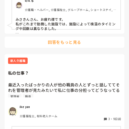
なのかなと思っています。
のえる
介護職・ヘルパー, 介護福祉士, グループホーム, ショートステイ, デ
イサービス, デイケア・通所リハ, 訪問介護, 小規模多機能型居宅介
護
みさきんさん、お疲れ様です。

私がこれまで勤務した施設では、施設によって検温のタイミン
グや回数は異なりました。

朝の起床時に1回のところもあれば、朝と午後の2回測定する施
回答をもっと見る
設もありました。発熱や体調不良がある方は、その都度追加で
測定して経過をみていました。

体温計は腋窩式を使用していた施設もありましたし、コロナ禍
以降はおでこで測定できる非接触型を使用している施設もあり
新人介護職
ました。非接触型は短時間で測れるので、多くの利用者さんを
測定する際には効率的ですが、数値にばらつきがあることもあ
私の仕事？
るため、発熱が疑われる場合は腋窩式で再測定していました。

個人的には、回数や体温計の種類よりも、普段との変化を早め
最近入ったばっかりの人が他の職員の人とずっと話しててそ
に把握することが大切だと思っています。食欲や表情、元気の
れを管理者が見たみたいで私に仕事の分担ってどうなってる
有無なども合わせて観察することで、体調変化に気付きやすく
の？って聴いてきた
管理者
職員
なると感じています。

施設ごとに運用方法は違うと思いますが、それぞれの施設に合
ike yan
った方法で、安全に利用者さんの健康管理ができるのが一番で
すね。
介護福祉士, 有料老人ホーム
3
・
9日前