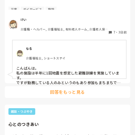
仕事中に災害レベルの大きな地震が起きた場合どうしてます
災害
デイサービス
施設
か？

けい
災害時のマニュアルがあると思いますがしっかり頭に

介護職・ヘルパー, 介護福祉士, 有料老人ホーム, 介護老人保健
7
・
3日前
施設, グループホーム, デイサービス, デイケア・通所リハ
入ってますか？

今まで、私の地域では大きな地震は発生していませんが、職
なる
員同士で大きな地震があったときどうするか話しをしていま
介護福祉士, ショートステイ
した。

こんばんは。

あるスタッフは「申し訳ないけど子供がいるから帰る。子供
私の施設は半年に1回地震を想定した避難訓練を実施していま
のほうが大事。」

す。

ですが勤務している人のみというのもあり参加もまちまちで
す…私もマニュアルをしっかり把握できているとは言えず、い
あるスタッフは「自分の身が大事だから逃げる」

回答をもっと見る
ざという時に冷静に対応できるか不安です💦

 まずは自力で避難できる利用者様から安全な場所へ誘導し、そ
あるスタッフは「いちいち会社のマニュアルに従ってられ
の後、職員同士で連携しながら対応したいと思います。 普段か
ん。子供が小さくて家庭持ちの人はどうするのよ。私は子供
らマニュアルの確認や避難訓練を大切にしないといけませんね
が小さいから帰るよ。」

😖
雑談・つぶやき
心とのつきあい