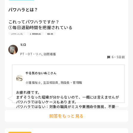
パワハラとは？
これってパワハラですか？

①毎日退勤時間を把握されている

②時分の行動を把握され優先順位を勝手に決めつけられる。

パワハラ
人間関係
職員
③自分だけ一度だけのミスを棚に上げられ任せられなくなる
と叱責される。
ヒロ
PT・OT・リハ, 訪問看護
6
・
5日前
やる気のないぬこさん
介護福祉士, 生活相談員, 施設長・管理職
お疲れ様です。

まずそうなった経緯が分からないので、一概には言えませんが
パワハラではないケースもあります。

パワハラではない：対象の職員がミスや業務命令無視、不要な
残業などを繰り返す場合に業務改善を目的に管理を行なう場
回答をもっと見る
合。

パワハラになる：対象の職員に対しての好き嫌いなど感情的な
部分で管理を行なおうとする場合。

詳細がわかり管理・監視する側に過度な行動がわかればパワハ