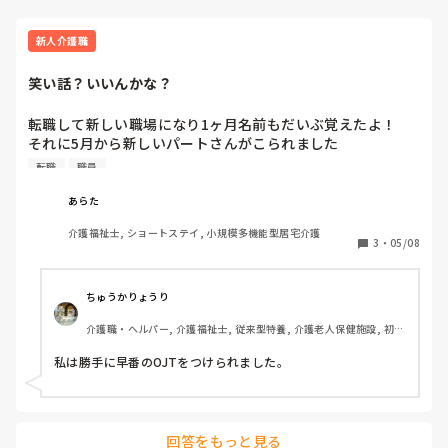
新人介護職
笑い話？いいんかな？
転職して新しい職場になり1ヶ月名前もだいぶ覚えたよ！

それに5月から新しいパートさんがこられました

話を聞くと妹の同級生！びっくり！

転職
職員
わーきゃー言いながら仕事した

あらた
でもなぜか私について仕事してたけど私も入って1ヶ月のぺ
介護福祉士, ショートステイ, 小規模多機能型居宅介護
ーぺーよ？他に施設長（一般の職員に混じって介護する）や
3
・
05/08
三年ぐらいいる先輩もいるのよ？

いいの？
ちゅうかりょうり
介護職・ヘルパー, 介護福祉士, 従来型特養, 介護老人保健施設, 初任
者研修, 実務者研修
私は勝手に早番のOJTをつけられました。
回答をもっと見る