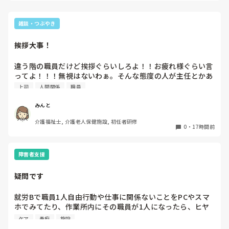
単発だからお客さん扱いされていい気になってるとか？何して
も「今日限りだから」って適当なことやるとか？

雑談・つぶやき
その人コメントでめちゃくちゃ書いてるんでしょうね。いやは
挨拶大事！
やいやはや
違う階の職員だけど挨拶ぐらいしろよ！！お疲れ様ぐらい言
ってよ！！！無視はないわぁ。そんな態度の人が主任とかあ
りえない。
上司
人間関係
職員
みんと
介護福祉士, 介護老人保健施設, 初任者研修
0
・
17時間前
障害者支援
疑問です
就労Bで職員1人自由行動や仕事に関係ないことをPCやスマ
ホでみてたり、作業所内にその職員が1人になったら、ヒヤ
リや事故がないように、中を観とくのが普通だと思います
ケア
愚痴
施設
が、その人は関係なく裏口から外に出たり表から外に出たり