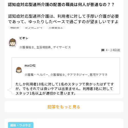
認知症対応型通所介護の配置の職員は何人が普通なの？？
認知症対応型通所介護は、利用者に対して手厚い介護が必要
であって、ゆったりしたペースで過ごすのが望ましいですよ
ね？

認知症
デイサービス
介護福祉士
１日の利用者が５人いたとして、職員は何人勤務しますか？
５人を職員１人で勤務するのは基本なのでしょうか？

ビオレ
介護福祉士, 生活相談員, デイサービス
認知症対応型通所介護の経験の方や、知ってる方、教えてく
4
・
14日前
ださい。

ちなみに、自分の所は、利用者最高９人居ても職員は１人だ
mai242
けです。トイレ介助、おむつ交換介助、食事介助、機能訓
介護職・ヘルパー, 介護福祉士, ケアマネジャー, 居宅ケアマネ
練、レクリエーション、全てにおいて、職員１人でやってい
ます。
たしか利用者10名に対して1名のスタッフで良かったはずです
が、でもそれでは良いケアは出来ません。利用者3名に対して
スタッフ1名以上が適切かと思います。
回答をもっと見る
雑談・つぶやき