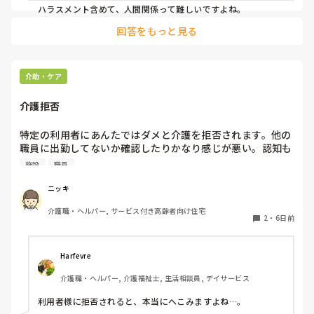
ハラスメント含めて、人間関係って難しいですよね。
回答をもっと見る
介助・ケア
介護拒否
特定の利用者にあんたではダメと介護を拒否されます。他の
職員に出勤してないか確認したりかなり感じが悪い。認知も
入ってますが同じことをずっと言われます。

施設
職員
どう対処すれば良いですか？
ニッキ
介護職・ヘルパー, サービス付き高齢者向け住宅
2
・
6日前
Harfevre
介護職・ヘルパー, 介護福祉士, 生活相談員, デイサービス
利用者様に拒否されると、本当にへこみますよね…。
