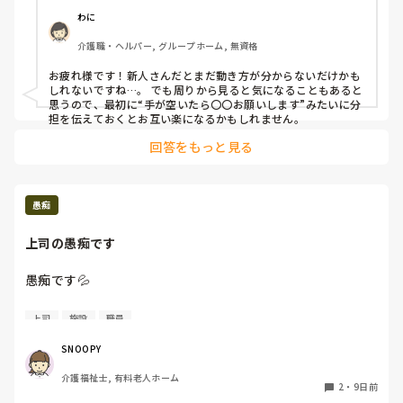
わに
介護職・ヘルパー, グループホーム, 無資格
お疲れ様です！新人さんだとまだ動き方が分からないだけかも
しれないですね…。 でも周りから見ると気になることもあると
思うので、最初に“手が空いたら〇〇お願いします”みたいに分
担を伝えておくとお互い楽になるかもしれません。
回答をもっと見る
愚痴
上司の愚痴です
愚痴です💦

本日休みで、昨日夜勤明け

上司
施設
職員
昨日の起床介助でとあるご入居者Aさん(私の居室担当の方)
の介助時に、普段はいてる黒い靴を履いてもらい更衣介助等
SNOOPY
対応し、その後再度ベッドに戻られたのが6時半で最終私が
介護福祉士, 有料老人ホーム
対応及び見たのはその時間。

2
・
9日前
で、今日の14時に職場より電話かかってきて
