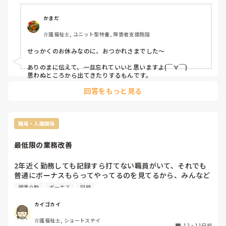
上司:あー、もしもし確認の電話です

私:はい

かまだ
上司:昨日の朝(7時以降)の早出の時間からAさんがオレンジ
介護福祉士, ユニット型特養, 障害者支援施設
色の靴でいて黒の靴が見当たらない。貴方は何時が最終対応
した？

せっかくのお休みなのに、おつかれさまでした〜

私:上記で書いたように、6時半に黒い靴履いてもらってるの
を目視で確認し介助してること、そこが最終であること伝え
ありのまに伝えて、一旦忘れていいと思いますよ(￣∀￣)

る

思わぬところから出てきたりするもんです。
上司:そこが最終ね？そう。あー、はいはい。早出は最初か
回答をもっと見る
らオレンジ色の靴って言ってたけど、あなたは黒なのね？

私:はい。介助で入った時に黒なの確認してます

上司:分かりました。黒の靴が見当たらず昨日の朝からオレ
ンジ色の靴です。はい、はい、はい、…と続け電話切らない

職場・人間関係
私:分かりました。

上司:電話切る☎

最低限の業務改善
んー、どー返事したらいいの？上司の機嫌悪かったし、

2年近く勤務しても記録すら打てない職員がいて、それでも
休みのところごめんねや、電話出てくれてありがとうとかは
普通にボーナスもらってやってるのを見てるから、みんなど
常識的に無いのかね？

んどん仕事しなくなってしまった。夜勤で行くと、オムツの
排泄介助
ボーナス
記録
しかも、疑われてるように感じたんですが。

在庫もない、段ボールのゴミは積み上がったまま、手袋の在
流石に、起床介助で入ってる上、昨日のこと

庫もない。排泄介助もしないまま退勤してる。とかそんな感
カイゴカイ
しっかり覚えてるって。

じになってきた。もちろん髭剃りも爪切りもしてない。

介護福祉士, ショートステイ
これどうしたら改善されると思いますか？？
12
・
11日前