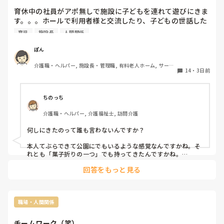
育休中の社員がアポ無しで施設に子どもを連れて遊びにきま
す。。。ホールで利用者様と交流したり、子どもの世話した
り、仕事中の職員に横から話しかけたり、、、まるで家にい
育児
施設長
人間関係
るかのような様子で1時間半ぐらい滞在しています。

ぽん
施設長は「一応社員だから…」と言って「来ないで！」とは
介護職・ヘルパー, 施設長・管理職, 有料老人ホーム, サービ
言えないようですが、仕事をしている私たちとの温度感がま
14
・
3日前
ス付き高齢者向け住宅, 訪問介護, 介護事務, 初任者研修, 障
るで違うので、正直良い気持ちがしません。

害福祉関連, 障害者支援施設
皆さんならどう思いますか？
ちのっち
介護職・ヘルパー, 介護福祉士, 訪問介護
何しにきたのって誰も言わないんですか？

本人てぶらできて公園にでもいるような感覚なんですかね。そ
れとも「菓子折りの一つ」でも持ってきたんですかね。

回答をもっと見る
それこそ「家族の面会すら制限」でもかかっている？のに職員
だからノコノコきて長居して「何か病原菌」でも持ってきたら
どうするんですかね。

何様のつもりなんでしょうか。でも本人わからないと思います
職場・人間関係
よ
チームワーク（笑）