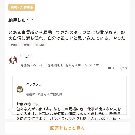
に自然な形で役割を取り入れておられる取り組み、とても勉強
になります。
職場・人間関係
納得した^_^
とある事業所から異動してきたスタッフには特徴がある。謎
の自信に満ち溢れ、自分は正しいと思い込んでいる、やりた
くない事はやらないもしくは他のスタッフにやらせようと画
自信
異動
管理者
策するᕦ(ò_óˇ)ᕤ

指摘すると逆ギレして、管理者に報告に上がるᕦ(ò_óˇ)ᕤ

( ◠‿◠ )
どうしてなのか疑問だったんだけど、ようやく納得出来た
介護職・ヘルパー, 介護福祉士, 有料老人ホーム, デイサービ
^_^

2
・
05/09
ス
そこの事業所自体がそれを許しているが為に、例え他のスタ
ッフや管理者に注意指摘されてもお構いなしで、

他のスタッフの揚げ足取りばかりするし、職場の風紀を乱す
クラクララ
事が多いから異動なんだねぇᕦ(ò_óˇ)ᕤ

看護師, 介護老人保健施設
終わりの始まりだm(._.)m

お疲れ様です。

色々な人がいますね。私もこの現場にきて仕事が出来ない人を
よくみます。上司たちが何度も何度も本人と話し合い、改善点
を伝えて行きます。パワハラパワハラと騒ぐ人もいます。結
局、異動する先もなく辞めていきますが、それなりに対応する
回答をもっと見る
しかないですよね。自分には負にならない様に、関わるだけで
す。　