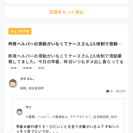
回答をもっと見る
きょうの介護
昨夜ヘルパーの夜勤がいなくてナースさん2人体制で夜勤業
務してました。今...
昨夜ヘルパーの夜勤がいなくてナースさん2人体制で夜勤業
務してました。今日の早番、昨日いつもダメ出し食らってる
先輩ヘルパーさんに「明日早めに出て来ましょうか？」と話
早番
看護師
先輩
したところ「別に普通でいいよ。」と「あなたが早く来ても
何も出来ないでしょう。」とさらに言われてしまったんです
タカさん。
が、ダメもとで早く出てきたら、先輩ヘルパーさんからあれ
病院, 初任者研修
してこれしてといろいろ指示してもらいました。

6
・
02/20
  早番の仕事が一段落して、朝礼の前にその先輩ヘルパーさ
んから「早く出て来てありがとね。」と小声で言われまし
た。

サイ
 まだまだ半人前の新米ヘルパーですが、ちょっと嬉しかっ
介護職・ヘルパー, 介護福祉士, ケアマネジャー, 生活相談員, 有料老
たです。
人ホーム, デイサービス
早番お疲れ様です！ひどいことを言う先輩がいるんですね💦ハ
ッキリ言うというか、、、
