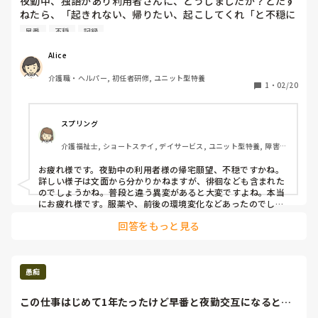
夜勤中、独語があり利用者さんに、どうしましたか？とたず
ねたら、「起きれない、帰りたい、起こしてくれ「と不穏に
なりました。

早番
不穏
記録
なので、傾聴しながら、今は真夜中なので明日、帰るんでよ
すよ。と伝えても、「違うの、お願い、お願い帰らせて」と
Alice
叫び出し、落ち着かないので一度居室を退室し、20分ぐらい
介護職・ヘルパー, 初任者研修, ユニット型特養
して様子見に行っても、「とんでもない所から、来た」「帰
1
・
02/20
りたい」「帰らせて」と落ち着きないので、もう一度居室を
退室しました。今は、何も言っておらず静か。今まで、独語
はあったけどこんな事は、無かった。

スプリング
逆に、怖い。早番勤務者が来るまで、6時間ぐらい。

介護福祉士, ショートステイ, デイサービス, ユニット型特養, 障害福
何とかなるかしら？取り敢えず、医務と早番勤務者が来るま
祉関連, 障害者支援施設
では、今さっきあったことを、細かく記録を書いて医務に見
お疲れ様です。夜勤中の利用者様の帰宅願望、不穏ですかね。
てもらえる様に、しておきます！
詳しい様子は文面から分かりかねますが、徘徊なども含まれた
のでしょうかね。普段と違う異変があると大変ですよね。本当
にお疲れ様です。服薬や、前後の環境変化などあったのでしょ
うか。又、既往歴の情報も併せてADＬの状況は分かりませんが
回答をもっと見る
私は何かあったらまずはフルバイタル測ります。

後はA l i ceさんのように記録とバイタルを書いて報告ですよ
ね。

基本的に私は事故がなければ本人様のすきなように行動して頂
いてます。参考にならなかったらごめんなさい。
愚痴
この仕事はじめて1年たったけど早番と夜勤交互になると体
調崩すな…。上手...