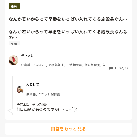
い利用者さん、自分は好まれていたみたいで拒否されている事
無く、そばから、離れると不穏になり、居室に帰る方いらっし
愚痴
ゃいました!部長、対応どころか、パアハラして来ました!派遣
会社、担当者と支社トップが出てきて説明求めたけど、いい加
なんか若いからって早番をいっぱい入れてくる施設長なんな
減だった!説明いつ出来るかわからないと、派遣会社から、もう
の…若いって言っ...
良いから、契約満了迄頑張りたいのならそれでも良いし、途中
できっても良いしと、次見つけられる補償は無いけど!他社から
なんか若いからって早番をいっぱい入れてくる施設長なんな
も、派遣決まってから､派遣だったら、直接雇用がと施設情報
の…

くれていたからそれ伝えたら、すぐに見つけ来てました!今の派
若いって言ったって身体は限界あるのよ、、、
早番
遣先、主任は､早出、遅出一回目は必ずついていました。副主
任も初め日勤でだったけど、上、３人が数日はついていました!
まぁ、みっちりでは無いですが､人が少ない日とか、みずから
ぷっちょ
しんどい方の業務についています
介護職・ヘルパー, 介護福祉士, 生活相談員, 従来型特養, 有料
4
・
02/26
老人ホーム, 介護老人保健施設, サービス付き高齢者向け住宅, 
グループホーム, ショートステイ, デイサービス, 病院, 訪問介
護, 初任者研修, 実務者研修, ユニット型特養
人として
無資格, ユニット型特養
それは、そうだ😅

何日出勤が有るのですか(´・ω・`)?
回答をもっと見る