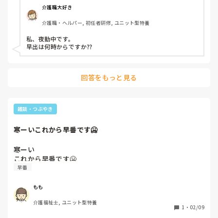
介護職大好き
介護職・ヘルパー, 初任者研修, ユニット型特養
私、夜勤中です。

早出は何時からですか⁇
回答をもっと見る
雑談・つぶやき
寒ーいこれから早番です🥶
寒ーい

これから早番です🥶
早番
もも
介護福祉士, ユニット型特養
1
・
02/09