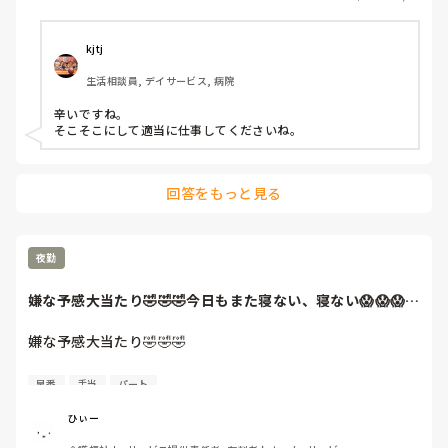
期待した私が馬鹿でしたわ。

夜勤休憩ないのに。

kjtj
生活相談員, デイサービス, 病院
ぶっ倒れてみようかな（無理）
辛いですね。

そこそこにして適当に仕事してくださいね。
回答をもっと見る
夜勤
嫌な予感大当たり🤣🤣🤣今日もまた寝ない、寝ない😱😱😱パ
ットの脱ぎ捨て、...
嫌な予感大当たり🤣🤣🤣

今日もまた寝ない、寝ない😱😱😱

早番
手当
パート
パットの脱ぎ捨て、1人でベッドに

座ってる。夜用パットの厚みが

ひぃー
気に食わなくて、当て方が悪いと
