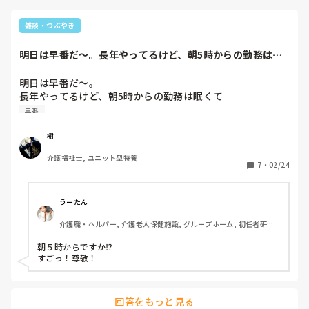
雑談・つぶやき
明日は早番だ〜。長年やってるけど、朝5時からの勤務は眠
くてなかなか慣れ...
明日は早番だ〜。

長年やってるけど、朝5時からの勤務は眠くて

なかなか慣れないなぁ💦
早番
樹
介護福祉士, ユニット型特養
7
・
02/24
うーたん
介護職・ヘルパー, 介護老人保健施設, グループホーム, 初任者研修, 
実務者研修, ユニット型特養
朝５時からですか⁉️

すごっ！尊敬！
回答をもっと見る