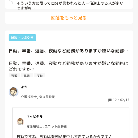
そういう方に限って自分が言われると人一倍逆上する人が多い
ですがw

介護の仕事も慣れたらテキパキと動けるようになるので頑張っ
回答をもっと見る
て下さい！！
雑談・つぶやき
日勤、早番、遅番、夜勤など勤務がありますが嫌いな勤務は
どれですか？ちな...
日勤、早番、遅番、夜勤など勤務がありますが嫌いな勤務は
どれですか？

ちなみに私は遅番は嫌いです。笑
遅番
早番
夜勤
よう
介護福祉士, 従来型特養
12
・
02/18
キャピタル
介護福祉士, ユニット型特養
日勤ですね。日勤は業務が集中しすぎているからです🎵