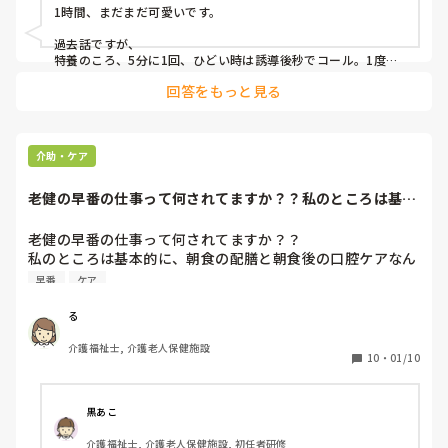
皆さんの施設にも同じような方がいると思いますが、ずっと
1時間、まだまだ可愛いです。

過去話ですが、

特養のころ、5分に1回、ひどい時は誘導後秒でコール。1度コ
ールに神対応したら1時間て23回行きました！（好きな番号な
回答をもっと見る
ので覚えてます）無論排尿無しです。夜勤で。眠剤飲んでも耐
性ついて寝ません。23時に就寝介助しても2時間以内で起きま
す。

認知症も有りますが、変なところしっかりしてます。分系列で
介助・ケア
日誌書きます。一度ノート開いていたので見ました。〜さん、
トイレ連れて行ってくれない。と書いてました。10分前にトイ
老健の早番の仕事って何されてますか？？私のところは基本
レに行ってます。自分でもトイレに行ったと書いてます。

的に、朝食の配膳...
服の着る順番、ギャッチの角度、水交換（冷水）、肩凝りの軟
老健の早番の仕事って何されてますか？？

膏（目がしみます）。

私のところは基本的に、朝食の配膳と朝食後の口腔ケアなん
ですが、他の所が知らないので教えて頂きたいです🧐🧐
早番
ケア
ショートで利用してた方なのでご家族さんの要望毎回来ます。

ある意味「凄いなあー」と感心してました。

る
夜勤中は平常心<闘争心です。
介護福祉士, 介護老人保健施設
10
・
01/10
黒あこ
介護福祉士, 介護老人保健施設, 初任者研修