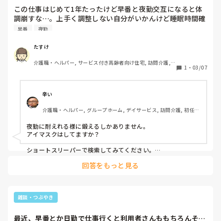
この仕事はじめて1年たったけど早番と夜勤交互になると体
調崩すな…。上手く調整しない自分がいかんけど睡眠時間確
保できん…
早番
夜勤
たすけ
介護職・ヘルパー, サービス付き高齢者向け住宅, 訪問介護, 
1
・
03/07
初任者研修
辛い
介護職・ヘルパー, グループホーム, デイサービス, 訪問介護, 初任者
研修, 障害者支援施設
夜勤に耐えれる様に鍛えるしかありません。

アイマスクはしてますか？

ショートスリーパーで検索してみてください。

ショートスリーパーになるまで2年かかりましたが、今では最
回答をもっと見る
低3時間あれば、バリバリ働ける様になりますよ。

昼寝は絶対します。
雑談・つぶやき
最近、早番とか日勤で仕事行くと利用者さんももちろんそう