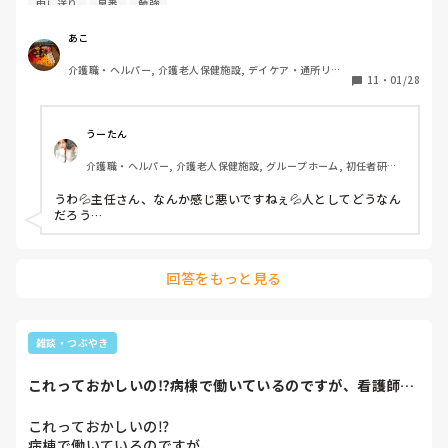
申し送り
早番
勉強
しかも最後の1行、待っていては誰も教えてくれませんよっ
て書いてあって怒りMAX😠😠

あこ
介護職・ヘルパー, 介護老人保健施設, デイケア・通所リハ, 
自分早番で来てるんだから、

11
・
01/28
実務者研修
申し送りノート書くくらいなら

直接言えよ！

こっちだって試験勉強で忙しくて

うーたん
中々出来なかったんだよ！

介護職・ヘルパー, 介護老人保健施設, グループホーム, 初任者研修, 
実務者研修, ユニット型特養
朝から嫌な気持ちになったわ😡
うわ💦主任さん、なんか感じ悪いですねぇ💦人としてどうなん
だろう…
回答をもっと見る
雑談・つぶやき
これっておかしいの⁉️病棟で働いているのですが、看護師12
人介護職12...
これっておかしいの⁉️

病棟で働いているのですが、
