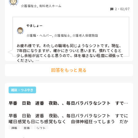
介護福祉士, 有料老人ホーム
2
・
02/07
やましょー
介護職・ヘルパー, 介護福祉士, 介護老人保健施設
お疲れ様です。わたしの職場も同じようなシフトです。現在、
7年目になりますが、確かにきついと思います。慣れてくると
少し余裕が出てくると思うので、体を壊さない程度に頑張って
ください。

うまく息抜きもしながらm(。-ω-。)m

回答をもっと見る
職場の人がいい人ばかりなのは羨ましいです…(笑)
雑談・つぶやき
早番　日勤　遅番　夜勤、、毎日バラバラなシフト　すでに
曜日感覚も日にち...
早番　日勤　遅番　夜勤、、毎日バラバラなシフト　すでに
曜日感覚も日にち感覚もなく　自律神経狂ってしまう　だか
ら疲れが取れない　皆さんは　どうですか?　
遅番
早番
シフト