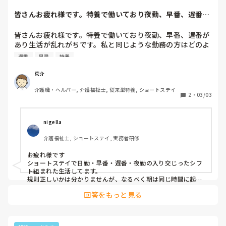
皆さんお疲れ様です。特養で働いており夜勤、早番、遅番が
あり生活が乱れが...
皆さんお疲れ様です。特養で働いており夜勤、早番、遅番が
あり生活が乱れがちです。私と同じような勤務の方はどのよ
うにして規則正しい生活をされているのか教えて頂きたいで
遅番
早番
特養
す。お願いします。＜（＿　＿）＞
京介
介護職・ヘルパー, 介護福祉士, 従来型特養, ショートステイ
2
・
03/03
nigella
介護福祉士, ショートステイ, 実務者研修
お疲れ様です

ショートステイで日勤・早番・遅番・夜勤の入り交じったシフ
ト組まれた生活してます。

規則正しいかは分かりませんが、なるべく朝は同じ時間に起き
て朝食を食べる事でしょうか？眠気がある時はまた寝たりしま
回答をもっと見る
すけど😓