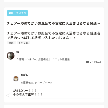
雑談・つぶやき
チェアー浴のでかいお風呂で不安定に入浴させるなら普通浴
で足のつっぱれる...
チェアー浴のでかいお風呂で不安定に入浴させるなら普通浴
で足のつっぱれる状態で入れたいじゃん！！

安心して入ってもらいたいじゃん！！

早番
入浴介助
お風呂掃除の手間がかかっても私は区別したいの！！！

｢優しいとゆうかなんとゆうか｣って言われたけど…

晴
ユニットケアなんだからスピード重視でどうするの！！

介護職・ヘルパー, 介護福祉士, ユニット型特養
私は私の介護を貫くよ！！！
2
・
02/23
ながし
介護福祉士, グループホーム
がんばれー！！！

その考えで正解！！！