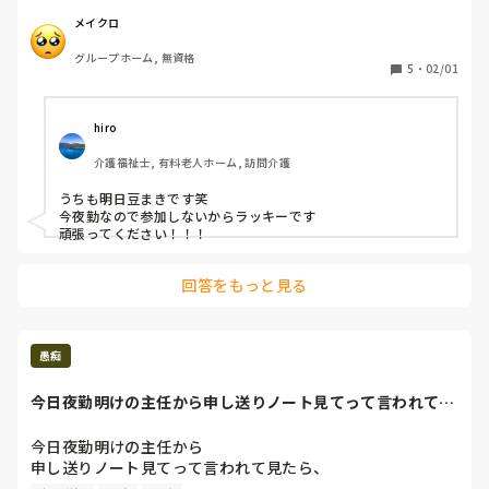
メイクロ
グループホーム, 無資格
5
・
02/01
hiro
介護福祉士, 有料老人ホーム, 訪問介護
うちも明日豆まきです笑

今夜勤なので参加しないからラッキーです

頑張ってください！！！
回答をもっと見る
愚痴
今日夜勤明けの主任から申し送りノート見てって言われて見
たら、壁絵2月担...
今日夜勤明けの主任から

申し送りノート見てって言われて見たら、

壁絵2月担当の人早めにお願いしますって書いてあった😠
