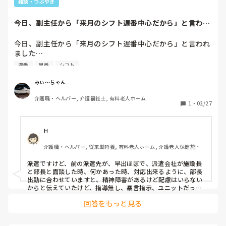
雑談・つぶやき
今日、副主任から「来月のシフト遅番中心だから」と言われ
ました…まぁ、全...
今日、副主任から「来月のシフト遅番中心だから」と言われ
ました…

遅番
早番
シフト
まぁ、全入居者さんの顔と名前を全員覚えてないから仕方な
い事ですが少しずつ覚えてきましたよ。

みぃ～ちゃん
介護職・ヘルパー, 介護福祉士, 有料老人ホーム
私よりあとに入った早番専門のパートさんは入居者さんの顔
1
・
02/27
と名前を覚えてないのに入浴やってるし…

夜勤以外のシフトは出来るといいましたよ。

Ｈ
フロア業務だけだとストレスだから入浴介助をやりたいのに
介護職・ヘルパー, 従来型特養, 有料老人ホーム, 介護老人保健施設, 
( ノД`)…

ショートステイ, デイサービス, デイケア・通所リハ, 病院, ユニット
型特養
派遣ですけど、前の派遣先が、早出ほぼで、派遣会社が施設長
入浴介助が出来るまでず～っと先の話。

と部長と面談した時、何かあった時、対応出来るように、部長
はぁ😞💨

出勤に合わせていますと、精神障害があるけど配慮はいらない
気長に待ちますか…
からと伝えていたけど、指導無し、暴言指示、ユニットだった
けど、遅出､２回目、知らないユニット１人、同じ派遣会社職
回答をもっと見る
員に聞きメモだけで２時間まわしました。まぁ、立ち上げユニ
ットした事あったし、ディ、ショート､有料の経験あるからだ
いたいわかるけど、施設のやり方があるはず!主任がてにおえな