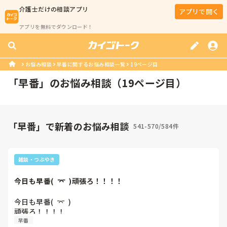
介護士
だけの相談アプリ
アプリで開く
アプリを無料でダウンロード！
お悩み相談
早番に関するお悩み相談一覧
19ページ目
「
早番
」のお悩み相談（
19
ページ目）
「早番」で新着のお悩み相談
541-570/584件
雑談・つぶやき
今日も早番(  ⌤  )頑張ろ！！！！
今日も早番(  ⌤  )

頑張ろ！！！！
早番