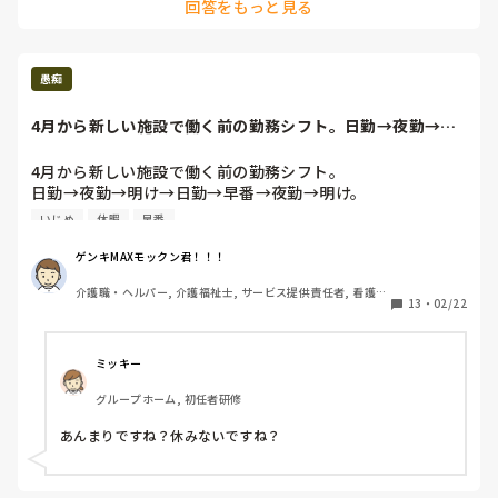
回答をもっと見る
愚痴
4月から新しい施設で働く前の勤務シフト。日勤→夜勤→明
け→日勤→早番→...
4月から新しい施設で働く前の勤務シフト。

日勤→夜勤→明け→日勤→早番→夜勤→明け。

早番→日勤→早番→早番→夜勤→明け→日勤→早番。

いじめ
休暇
早番
有給は残り19日程残して辞めることになりました。

頑張りますけど。。。

ゲンキMAXモックン君！！！
でも、かなり、辞めるにあたっての嫌がらせの勤務だと思う
介護職・ヘルパー, 介護福祉士, サービス提供責任者, 看護助
のですが、この勤務について皆さんはどう思いますか？？？
13
・
02/22
手, 従来型特養, 介護老人保健施設, サービス付き高齢者向け
住宅, グループホーム, ショートステイ, デイサービス, デイ
ケア・通所リハ, 病院, 訪問介護, 初任者研修, 実務者研修, 
無資格, ユニット型特養, 障害者支援施設
ミッキー
グループホーム, 初任者研修
あんまりですね？休みないですね？