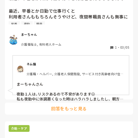
やけど、夜間帯職...
最近、早番とか日勤で仕事行くと

利用者さんももちろんそうやけど、夜間帯職員さんも無事に
朝迎えれて良かったって一安心してしまう😂笑

早番
夜勤
職員
夜勤1人ってことは職員にもリスクがあるわけで…

自分の夜勤中に目眩すごかって夜勤者倒れたらどうするんや
まーちゃん
ろ…ってめちゃくちゃ不安になったことがあるから

介護福祉士, 有料老人ホーム
夜勤者が無事に朝迎えられて良かったー…って思うようにな
1
・
03/05
ってしまった💦
ネム猫
介護職・ヘルパー, 介護老人保健施設, サービス付き高齢者向け住宅, 
訪問介護
まーちゃんさん

夜勤１人は､リスクあるので不安があります😖

私も夜勤中に体調悪くなった時はハラハラしましたし、朝方体
調は落ち着きましたのでホッと胸を撫で下ろし、夜間に利用者
回答をもっと見る
介助・ケア