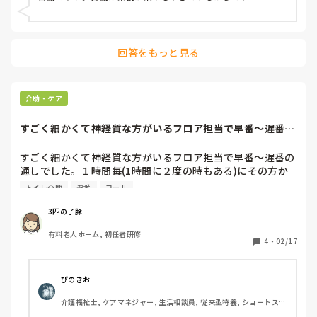
回答をもっと見る
介助・ケア
すごく細かくて神経質な方がいるフロア担当で早番～遅番の
通しでした。１時...
すごく細かくて神経質な方がいるフロア担当で早番～遅番の
通しでした。１時間毎(1時間に２度の時もある)にその方か
らトイレ介助のコールがあるのですが、ベッドに寝かす時の
トイレ介助
遅番
コール
お尻の位置や足の下のクッションの位置まで決まっていた
り、トイレに立たせる位置もゴチヤゴチヤ言われ、車椅子の
3匹の子豚
座る位置が違うと言い続けてクッションが変わってることを
有料老人ホーム, 初任者研修
話しましたが自分が正しいと思っているので聞かず。かなり
4
・
02/17
ムッとするのをこらえました。言葉遣いや対応が悪いと施設
長に苦情を入れて家族に連絡。夜勤では決まった時間ちょう
どに薬を届けないとまたゴチヤゴチヤ言われるようです。当
ぴのきお
然皆から嫌がられている入居者です。昨日は12時間その方か
介護福祉士, ケアマネジャー, 生活相談員, 従来型特養, ショートステ
らのコールが鳴る度に他のフロアに逃げたい気分でした。

イ, デイサービス, 送迎ドライバー