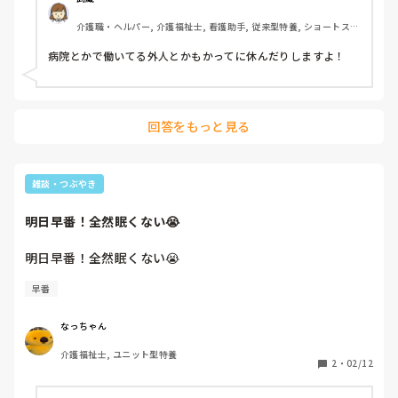
介護職・ヘルパー, 介護福祉士, 看護助手, 従来型特養, ショートステ
イ, デイサービス, 病院, 初任者研修, ユニット型特養, 障害者支援施
設
病院とかで働いてる外人とかもかってに休んだりしますよ！
回答をもっと見る
雑談・つぶやき
明日早番！全然眠くない😭
明日早番！全然眠くない😭
早番
なっちゃん
介護福祉士, ユニット型特養
2
・
02/12