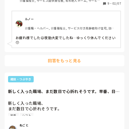
介護福祉士, サービス提供責任者, 有料老人ホーム, サービス
人のせいにする..😩💦💦

9
・
02/07
付き高齢者向け住宅, ショートステイ, デイサービス
夜勤回数多くてシンドイし..

心が病むわ..🙄🙄🙄💦💦

ルノー　
介護職・ヘルパー, 介護福祉士, サービス付き高齢者向け住宅, 訪問
夜勤手当もめちゃくちゃ低くて

介護, 初任者研修, 障害者支援施設
嫌んなっちゃうぞ🤦🏻‍♀️💦💦

お疲れ様でした😃夜勤大変でしたね…ゆっくり休んでください
🥺
早番来るまでもう少し..🙌🏻💦

ラストスパートまで頑張りますか

(´•̥ω•̥｀)

回答をもっと見る
雑談・つぶやき
新しく入った職場、まだ数日で心折れそうです。早番、日
勤、18時間夜間の...
新しく入った職場、

まだ数日で心折れそうです。

早番、日勤、18時間夜間のシフトです、

早番
シフト
自分でいいかなって思って入った職場。

ねごと