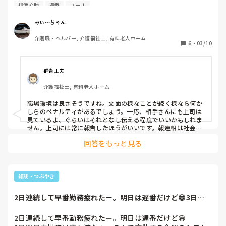
ほぼ同期です。

排泄介助
遅番
コール
その人は早番(入浴)を入社時にやっていて、今月から日勤と
遅番を始めました。

みぃ～ちゃん
介護職・ヘルパー, 介護福祉士, 有料老人ホーム
私は、「排泄介助に入るので、コール対応をしながら各居室
6
・
03/10
のゴミ回収をお願いします」と伝えました。

ウロウロしていたので「どうしましたか？」と聞かれたので
「ゴミ回収をしましたか？」と聞いたら「まだやってませ
群青正夫
ん」

介護福祉士, 有料老人ホーム
呆れる私。

職場環境は良さそうですね。文面の様なことが続く様なら何か
副主任に会って「どう？」って聞かれたので報告。

しらのペナルティがあるでしょう。一応、相手さんにも上司は
副主任が「さっき、チラッとモニターを見てたら座っていた
見ているよ、ぐらいはそれとなし伝える程度でいいかもしれま
よ」との事。

せん。上司には常に報告したほうがいいです。報連相は社会人
の常識ですので。
回答をもっと見る
ちゃんとやって欲しい事を伝えたのに…

これから先、その人と一緒に仕事をする事が多いのに…大丈
夫かな。

雑談・つぶやき
今日だけで他にもあるんだけど、何か疲れた💦
2日連続して早番勤務疲れたー。明日は遅番だけど😁3日間
日中勤務は疲れ流...
2日連続して早番勤務疲れたー。明日は遅番だけど😁
