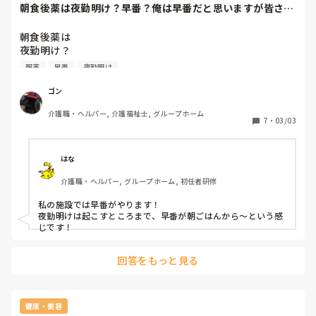
朝食後薬は夜勤明け？早番？俺は早番だと思いますが皆さん
はどう思いますか...
朝食後薬は

夜勤明け？

早番？

服薬
早番
夜勤明け
俺は早番だと思いますが

皆さんはどう思いますか？

ゴン
意見や感想お願いします

介護職・ヘルパー, 介護福祉士, グループホーム
#グルーホーム

7
・
03/03
#夜勤

#服薬
はな
介護職・ヘルパー, グループホーム, 初任者研修
私の施設では早番がやります！

夜勤明けは起こすところまで、早番が朝ごはんから〜という感
じです！
回答をもっと見る
健康・美容