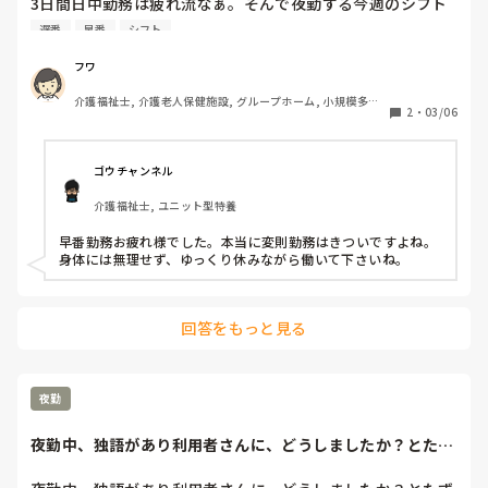
3日間日中勤務は疲れ流なぁ。そんで夜勤する今週のシフト
だ。

遅番
早番
シフト
妙に疲れます。
フワ
介護福祉士, 介護老人保健施設, グループホーム, 小規模多機
2
・
03/06
能型居宅介護
ゴウチャンネル
介護福祉士, ユニット型特養
早番勤務お疲れ様でした。本当に変則勤務はきついですよね。
身体には無理せず、ゆっくり休みながら働いて下さいね。
回答をもっと見る
夜勤
夜勤中、独語があり利用者さんに、どうしましたか？とたず
ねたら、「起きれ...