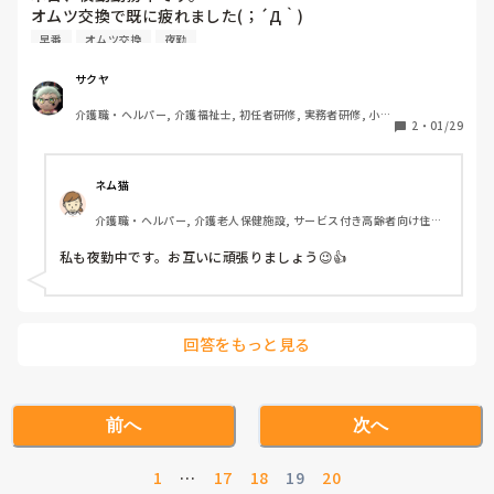
オムツ交換で既に疲れました(；´Д｀)

あとは、看護補助加算とかもあるので、それを取り入れてる病
とりあえず、早番の職員が来るまで頑張ります(ｙ๑•̀ㅂ•́)و✧
早番
オムツ交換
夜勤
院は看護補助の人員も病床数に合った人数にしていたと思いま
す^_^

間違ってたらすいません(´Д` )
サクヤ
介護職・ヘルパー, 介護福祉士, 初任者研修, 実務者研修, 小規
2
・
01/29
模多機能型居宅介護
ネム猫
介護職・ヘルパー, 介護老人保健施設, サービス付き高齢者向け住宅, 
訪問介護
私も夜勤中です。お互いに頑張りましょう😉👍
回答をもっと見る
前へ
次へ
1
…
17
18
19
20