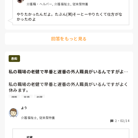
介護職・ヘルパー, 介護福祉士, 従来型特養
るから他の人は手を出さないで欲しいと言う気持ちが強いの
か分からん。

やりたかったんだよ。たぶん(笑)そーとーやりたくて仕方がな
自分以外の人の時はどんどん手を出してくるくせに…

かったのよ
かといってこっちから「私がやるからいいです」なんて言え
ないし…

回答をもっと見る
愚痴
私の職場の老健で早番と遅番の外人職員がいるんですがよく
休みます。遅番の...
私の職場の老健で早番と遅番の外人職員がいるんですがよく
休みます。

遅番の外人職員が休むと早番から遅番まで通して業務をした
遅番
早番
老健
りしています。

部長とか主任とか上の人達は外人職員に甘いしね。

よう
納得いかないですね。
介護福祉士, 従来型特養
2
・
02/14
武蔵