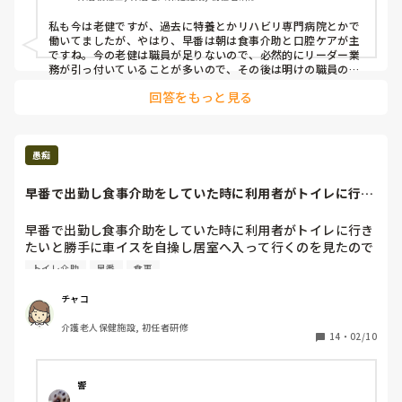
私も今は老健ですが、過去に特養とかリハビリ専門病院とかで
働いてましたが、やはり、早番は朝は食事介助と口腔ケアが主
ですね。今の老健は職員が足りないので、必然的にリーダー業
務が引っ付いていることが多いので、その後は明けの職員の申
し送りにいくパターンが多いです。
回答をもっと見る
愚痴
早番で出勤し食事介助をしていた時に利用者がトイレに行き
たいと勝手に車イ...
早番で出勤し食事介助をしていた時に利用者がトイレに行き
たいと勝手に車イスを自操し居室へ入って行くのを見たので
食事介助を途中にしその利用者のところへ行きトイレ介助に
トイレ介助
早番
食事
入ろうとしたら明けの職員が来て「私がやるからいいよ!!」
とかなり強い口調で言われた。

チャコ
明けで疲れているのは分かるけどもうちょっと違う言い方あ
介護老人保健施設, 初任者研修
るんじゃないかと腹が立った。

14
・
02/10
なるべく明けの人に負担をかけないようにって思ってやった
のに頭ごなしにそうゆう言い方されたらいい気分ではない。

響
しかも何で40代、50代の人たちって自分の仕事は自分でや