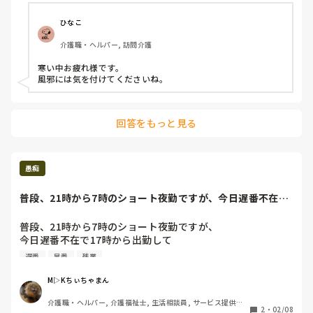
ひなこ
介護職・ヘルパー, 訪問介護
寒い中お疲れ様です。

風邪には気を付けてくださいね。
回答をもっと見る
愚痴
普段、21時から7時のショート夜勤ですが、今日遅番不在で
17時から出勤...
普段、21時から7時のショート夜勤ですが、

今日遅番不在で17時から出勤して

明日早番不在だから日勤来る9時まで残業。

遅番
早番
残業
相方の遅番に「ごめんけど」って

M▷Kちぃちゃまん
15分くらい休憩もらおう思ったら

介護職・ヘルパー, 介護福祉士, 生活相談員, サービス提供責
速攻で退勤されましたよね。

2
・
02/08
任者, 従来型特養, ショートステイ, 訪問介護, ユニット型特養