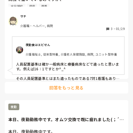
看護師12人介護職12人(早番、日勤、遅番、夜勤)

水分補給
徘徊
遅番
夜勤は休憩無し17:00-9:00)

入院患者41人　2階20人3階21人(徘徊者4人)

サチ
そして、週2回のお風呂　水曜日以外

介護職・ヘルパー, 病院
毎日日勤者が、看護師5人介護職5人です。

3
・
01/29
今月になって、3階で柵を乗り越えて転倒有り(3件頭から出
血有り)

基本、お風呂の日は、介護職が一日中1人で3階の見守り水分
夜勤食はエビせん
補給をしていて、院長からちゃんと見守りする様に注意し
介護福祉士, 従来型特養, 介護老人保健施設, 病院, ユニット型特養
た。

師長、介護主任が人を入れて下さいって頼んでも、

人員配置基準は確か一般病床と療養病床などで違ったと思いま
事務長も院長も、人は足りているって言います。

す。例えば16：1ですとか^_^

日勤は、患者様何人に対して介護職何人必要なんですか？
その人員配置基準とはまた違ったものである7対1看護もありま
す。

回答をもっと見る
　　↓

「人員配置基準は、入院患者や入居者数に対して必要な雇用す
べきスタッフ数である。一方、7対1看護の7対1とは、看護師1
名が入院患者7名を受け持つということです。この比率は、1日
を平均したもので構わないということになっています。7対1看
夜勤
護は平成18年に新設された看護基準。それまでの10対1看護よ
り手厚く安全に看護が受けられるようになりました。」

本日、夜勤勤務中です。オムツ交換で既に疲れました(；´Д
｀)とりあえず...
とあるので病院によって人員配置が変わってくるのでどこも同
じではないです^_^

本日、夜勤勤務中です。
