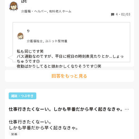
ぱむ
介護職・ヘルパー, 有料老人ホーム
4
・
02/03
り
介護福祉士, ユニット型特養
私も同じです笑

バス通勤なのですが、平日に祝日の時刻表見たりとか...しょっ
ちゅうです😓

夜勤ばかりしてると頭おかしくなりそうです🙄笑
回答をもっと見る
雑談・つぶやき
仕事行きたくなーい。しかも早番だから早く起きなきゃ。明
日は職場で豆まき...
仕事行きたくなーい。

しかも早番だから早く起きなきゃ。

明日は職場で豆まきもしなきゃだし疲れそー
早番