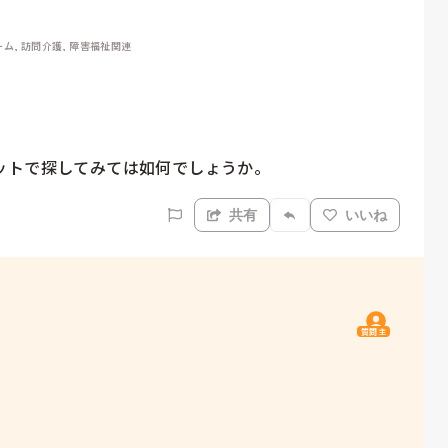
ム, 訪問介護, 障害福祉関連
ットで探してみては如何でしょうか。
共有
いいね
質問主