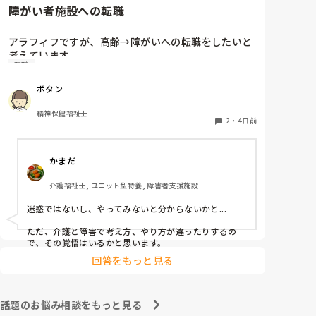
今のユニットでは毎週シフトとにらめっこして、職員の
障がい者施設への転職
人数配置から入浴の利用者を決めてます。特浴はメンツ
も順番も固定なので変更はほぼないです。たまに病院受
診で前後します。

アラフィフですが、高齢→障がいへの転職をしたいと
個浴では、こだわりがありすぎて時間かかる方と烏の行
考えています。

水並みの速さの方を組み合わせたりしてます。順番も一
転職
覚えも悪くなって来てきますが、経験者の方、どう思
番に入りたい方がいるので、週によって一番と二番を入
われますか？

れ換えたりしてます。決め方は職員によってバラバラな
ボタン
ので決まりはありません。
やはり迷惑でしょうか？
精神保健福祉士
2
・
4日前
かまだ
介護福祉士, ユニット型特養, 障害者支援施設
迷惑ではないし、やってみないと分からないかと...

ただ、介護と障害で考え方、やり方が違ったりするの
で、その覚悟はいるかと思います。
回答をもっと見る
話題のお悩み相談をもっと見る