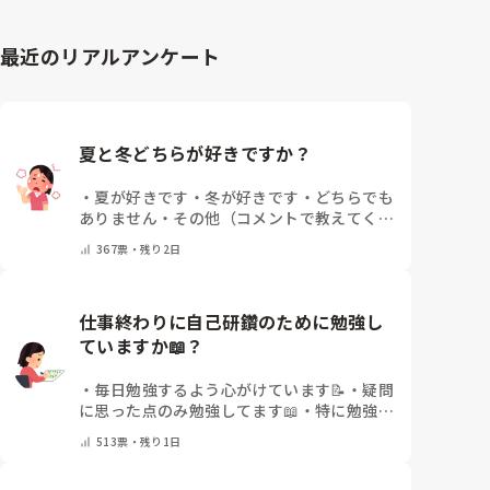
最近のリアルアンケート
夏と冬どちらが好きですか？
・
夏が好きです
・
冬が好きです
・
どちらでも
ありません
・
その他（コメントで教えてくだ
さい）
367
票・
残り2日
仕事終わりに自己研鑽のために勉強し
ていますか📖？
・
毎日勉強するよう心がけています📝
・
疑問
に思った点のみ勉強してます📖
・
特に勉強し
ていません
・
その他（コメントで教えてくだ
513
票・
残り1日
さい）