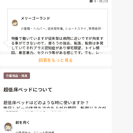
9
・
05/18
メリーゴーランド
介護職・ヘルパー, 従来型特養, ショートステイ, 実務者研
修, ユニット型特養
特養で働いていますが従来型は病院に近いですが拘束す
る事ができないので、胃ろうの抜去、転落、転倒は多発
していてそれプラス認知症があり帰宅願望、トイレ頻
回、暴言暴力、セクハラ等がある感じです。でも、レク
リエーションをしたり外出したりして楽しいこともあり
回答をもっと見る
ます。
介護用品・用具
超低床ベッドについて
超低床ベッドはどのような時に使いますか？

昨日レビー小体持ちで立ち上がり頻回、転倒リスクが
身体拘束
カンファレンス
センサー
高い人のカンファレンスを行いました。

その中で日中から就寝時までの見守りについた話した
前を向く
りと色々したわけですが、僕が夜勤の時もたまに起き
てくる事がありセンサーが鳴った時には担座位になっ
介護福祉士, ユニット型特養