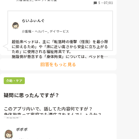
ておりすぐに1人で歩かれてしまう。転倒リスク高く
5
・
07/01
重大な外傷事故になる可能性が高いので超低床ベッド
を使用を提案しましたが却下されました。

らいふぃんぐ
夜勤中は1人の為状況によってはすぐに対応できない
事。

介護職・ヘルパー, デイサービス
超低床ベッドを使用し本人が動き出しすぐに本人のと
ころに行けなくても転倒による重大な外傷を軽減して
超低床ベッドは、主に「転落時の衝撃（怪我）を最小限
いく事を目的にあげられました。

に抑えるため」や「床に近い高さから安全に立ち上がる
却下した理由は身体拘束になる可能性があるから、だ
ため」に使用される福祉用具です。

そうです。

施設側が懸念する「身体拘束」については、ベッドを一
番低い位置（床すれすれ）に下げることで、本人が自力
施設としての言い分もわかります。僕が短慮な意見を
回答をもっと見る
で立ち上がれなくなり、実質的な行動制限（拘束）に繋
提案したのもわかりますが、モヤモヤしてます。

がるリスクを警戒したのだと考えられます。

ならなぜそのベッドを導入したのか疑問です。

疑問に思われている導入目安ですが、一般的には「床に
以前使用する場合の目安はなんなのか、どのような時
介助・ケア
布団を敷いて寝ることに近い環境を作り、万が一ベッド
に使用するから聞きましたがケースバイケースなので
から転落・滑り落ちても大怪我にならないようにするケ
ース」で話し合われることが多いです。

その時その時で話し合いましょうとの事で終わりまし
疑問に思ったんですが？
今回のカンファレンスでは意見がすれ違ってしまいモヤ
た。

モヤされているかと思いますが、1人夜勤の限られた状
これらの話を聞きどう思うか意見が聞きたいです。

況で「重大な事故を防ぎたい」と考えた提案は、決して
このアプリ内いで、話してた内容何ですが？

長文となってしまいごめんなさい。
短慮なものではなく、利用者様の安全を第一に想う素晴
身体拘束って家庭でも適応されるんでしょうか？

らしい視点だと思います。
身体拘束
施設はアウトですよね。

ポポポ
自宅で転倒した場合は、勿論事故報告何かも有りませ
んよね。
