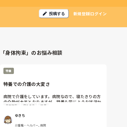
新規登録
ログイン
投稿する
「身体拘束」のお悩み相談
特養
特養での介護の大変さ
病院で介護をしています。病院なので、寝たきりの方
の介助が大半となりますが、特養も同じような状況か
身体拘束
寝たきり
特養
と思われます。病院だと身体拘束がありますが、特養
ではないと思うのでその分病院よりも業務は大変にな
ゆきち
りますか？実際特養で働かれてる方のお声が聞けると
嬉しいです。
介護職・ヘルパー, 病院