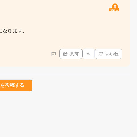
質問主
なります。

共有
いいね
を投稿する