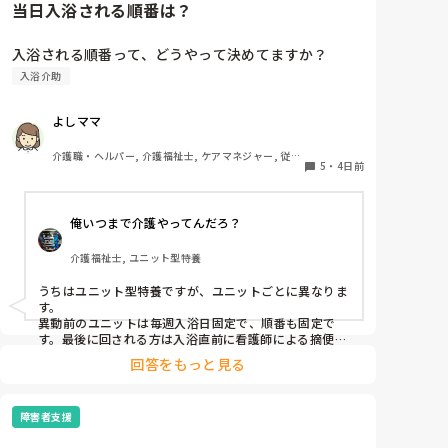
当日入浴される順番は？
入浴される順番って、どうやって決めてますか？
入浴介助
よしママ
介護職・ヘルパー, 介護福祉士, ケアマネジャー, 従来
5
・
4日前
型特養
俺いつまで介護やってんだろ？
介護福祉士, ユニット型特養
うちはユニット型特養ですが、ユニットごとに異なりま
す。

異動前のユニットは毎週入浴日固定で、順番も固定で
す。最後に回される方は入浴直前に看護師による摘便が
ある、又は排便が出やすい方です。

回答をもっと見る
最初に入る方は、待てない方や一番に入浴してその後す
ぐ臥床が必要な方など。胃ろうの方は看護師がこの時間
までには入浴終わらせてよっていう暗黙の了解があるの
障害者支援
で、順番はほぼ固定です。個浴も特浴もです。
