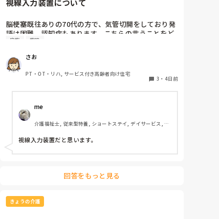
視線入力装置について
脳梗塞既往ありの70代の方で、気管切開をしており発
語は困難。認知症もあります。こちらの言うことをど
家族
施設
のくらい理解しているかは不明ですが、問いかけに頷
くことはよくあります。息子さんが熱心な方で、施設
さお
の方にもほぼ毎日面会に来られます。この前ケアマネ
の方からお話しを聞いたら、視線入力装置？を導入し
PT・OT・リハ, サービス付き高齢者向け住宅
たいと息子さんがおっしゃっているそうです。そこ
3
・
4日前
で、施設などで実際使われている利用者の方がいらっ
しゃいましたら、どんな感じなのか、どのくらい使い
me 
こなせるものなのかお聞きしたいです。
介護福祉士, 従来型特養, ショートステイ, デイサービス, 訪
問介護, ユニット型特養
視線入力装置だと思います。
回答をもっと見る
きょうの介護