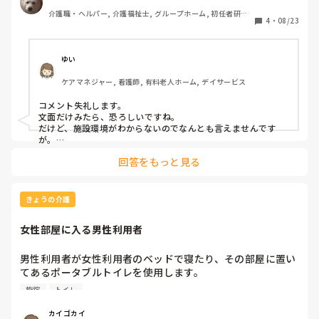
介護職・ヘルパー, 介護福祉士, グループホーム, 初任者研修, 
4
・
08/23
実務者研修, 障害福祉関連, 障害者支援施設
ゆい
ケアマネジャー, 看護師, 有料老人ホーム, デイサービス
コメント失礼します。

文面だけみたら、恐ろしいですね。

だけど、施設環境がわからないのでなんとも言えませんです
が。

一つだけ、ずっとその対応するんですか？このやり方は対症療
回答をもっと見る
法ですよ。解決したいなら、徘徊の理由に目を向けて原因探索
が先決です。
きょうの介護
女性部屋に入る男性利用者
男性利用者が女性利用者のベッドで寝たり、その部屋に置い
てあるポータブルトイレを使用します。

入所したばかりなのでたまたまその部屋なのか、女性の部屋
施錠
トイレ
と分かっていての行動なのか判断がつきません。挨拶はして
くれますが、それについて聞いても何も言ってくれません。

カイゴカイ