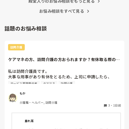
殿堂入りのお悩み相談をもっと見る
お悩み相談をすべて見る
話題のお悩み相談
訪問介護
ケアマネの方、訪問介護の方おられますか？有休取る際の、
利用者やケアマネ...
私は訪問介護員です。

大事な用事があり有休をとるため、上司に申請したら、

代わりに訪問する職員を考えるとのこと。

サービス管理責任者
ケアマネ
訪問介護
また、利用者に対しては、私は利用者とよくプライベートの
話などもしたりと仲が良いため（←表現の仕方良くないかも
もか
です、すみません）こういう理由で休みをとるから、代わり
介護職・ヘルパー, 訪問介護
の人になるけどいいかという相談をしていました。利用者か
3
・
1日前
らは、「全然いいよ！優先してね」と言ってくださって、代
わりはいらないから中止でいいよとのこと。このことを上司
に伝えたら、注意されました。

垂れ耳