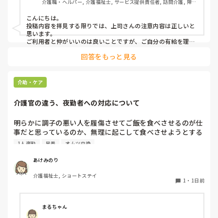
介護職・ヘルパー, 介護福祉士, サービス提供責任者, 訪問介護, 障害
上司の注意内容

福祉関連
→利用者に対して、こういう理由で有休をとると言ってはい
こんにちは。

けない。

投稿内容を拝見する限りでは、上司さんの注意内容は正しいと
→ケアマネに中止になることを伝える時は、有休をとるから
思います。

中止になったとは言わないこと。「中止にさせてもらうこと
ご利用者と仲がいいのは良いことですが、ご自分の有給を理由
にケアをキャンセルされるのは筋違いかと。

になった」ではなく「中止にさせてもらってもよろしいです
回答をもっと見る
それだけ、そのご利用者がもかさんのことを信頼されてるんで
か？」と聞くようにして。

しょうけど、もしもかさんご自身が体調不良でケアに行けない
場合のことを考えたら、他のスタッフも行けた方がローテーシ
と言われました。

ョン組めますよね。
介助・ケア
介護官の違う、夜勤者への対応について
私の考え対応が間違えていますか？
明らかに調子の悪い人を履傷させてご飯を食べさせるのが仕
事だと思っているのか、無理に起こして食べさせようとする
スタッフがいます。私が出勤して急変に気づき対応しました
1人夜勤
早番
オムツ交換
が、その後本人に聞き出しても自分の時は問題なかったか
（夜勤者）とか平気でドヤ顔でいます。

あけみのり
夜勤は1人夜勤です。その時はベトナム人と早番の2人体制で
介護福祉士, ショートステイ
したけども、どちらも急変対応に特化しておらず、この2人
1
・
1日前
が夜勤をすると見守り不足で大変になるんではないかなと危
惧してます。夜間はただオムツ交換変えればいい。トイレに
連れて行けばいい？寝るか寝ないか問題だみたい平気で言う
まるちゃん
ので人員が少ないため入らせていますが、きちんと見守りの