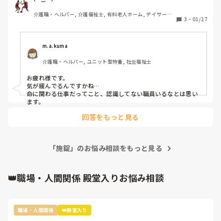
用者さんは夜間覚醒多いし、不穏になると暴力を振るった事
介護職・ヘルパー, 介護福祉士, 有料老人ホーム, デイサービ
もあるから確かに怖いし対応困るけど、ちゃんと話をすれば
3
・
01/27
ス
納得するしユニットの中なら歩いていても問題ないんだけど
_φ(･_･ 

その件でカンファレンス開催。

m.a.kuma
流石にスタッフ皆んな呆れてましたがW(`0`)W

介護職・ヘルパー, ユニット型特養, 社会福祉士
どういう対応したらそうなるんですか？って聞きたい。
お疲れ様です。

気が緩んでるんですかね…

命に関わる仕事だってこと、認識してない職員いるなとは思い
ます。
回答をもっと見る
「施錠」のお悩み相談をもっと見る
👑職場・人間関係 殿堂入りお悩み相談
職場・人間関係
👑殿堂入り