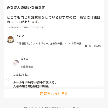
この件に関しては管理者宛に『私もどこかに行ってお土産を
　相手に合わせた対応をするということは、相手と同じレベル
みなさんの嫌いな働き方
になるということです。おっしゃる通り、ご自身はお相手をの
買ってきた場合、この看護師Nにはあげようとは思いません
け者にしない、ハラスメント加害者にならないことが大切だと
が、私が気に入らない職員には看護師Nがやったようにお土
思います。
どこでも同じ介護業務をしているはずなのに、職場には独自
産を配らなくてもいいのでしょうか』という内容(プラス、
のルールがあります。

いままでの私に対しての悪行についても一緒に…)について
その中でもみなさんが、これだけは嫌だと思う働き方はなん
の手紙を作っているところなんですが…

人手不足
職員
ストレス
でしょうか？

私は

たた、あくまで手紙(質問書)のなかのことで、私としては、
アンジ
連帯責任が強すぎる職場

たとえ気に入らない職員がいたとしてもみんなの目に見える
介護福祉士, ケアマネジャー, 従来型特養, ユニット型特養, 
働かない人のカバーが当たり前の職場

行為なので、他の職員もいい思いをしないと思うので、特定
20
・
06/05
居宅ケアマネ
個々の仕事の領域と責任が曖昧な職場

の気に入らない職員にお土産をお裾分けをしないということ
休みの日まで出勤がある職場

はしないつもりいますが、看護師Nがやった行為は 一般常識
家でやってきてと平気で仕事を渡される職場

としてまかり通るのでしょうか?

まるみ
介護福祉士
こんにちは。

ルールをお局等が勝手に変える。

入浴の履き物(長靴)が共用。

回答をもっと見る
が嫌ですw