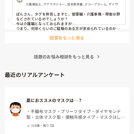
介護福祉士, ケアマネジャー, 従来型特養, グループホーム, デイサー
施設見学だけでも行ってみたら、実際に現場を見て素敵だと
ビス
思って決めました。
ぽんさん、タグを拝見しますと、管理職・介護事務・障害分野
などされているのでしょうか？

今は介護職となっておられますが…

つまり、何年くらいのご経験のある方が求められているのか、
それによってお伝えしたい事に少し違いが出てはきますね…　

回答をもっと見る
でも、せっかくのご質問、汎用的に普通に私の実際をお応えさ
せて頂きますね…　

一言で申せば、色んな仕事は‘数字＝結果やノルマ’が求められ
ます。それにら心底疲れた時に、「直接人様に優しくできる仕
話題のお悩み相談をもっと見る
事をしたい」と思ったから、ですね。本当は、なぜだからと言
って福祉に目が向いたか、など色々あるのですが、そこまでは
求められていない、と思いますので、端的に応えをお伝えさせ
て頂きました。

最近のリアルアンケート
同じ仲間として、その疑問もよーく分かるところでしたの
で、、
夏におススメのマスクは…？
・
不織布マスク
・
プリーツタイプ
・
ダイヤモンド
型
・
立体マスク型
・
接触冷感タイプ
・
マスクはしま
せん
・
その他(コメントで教えて下さい)
138
票・
残り7日