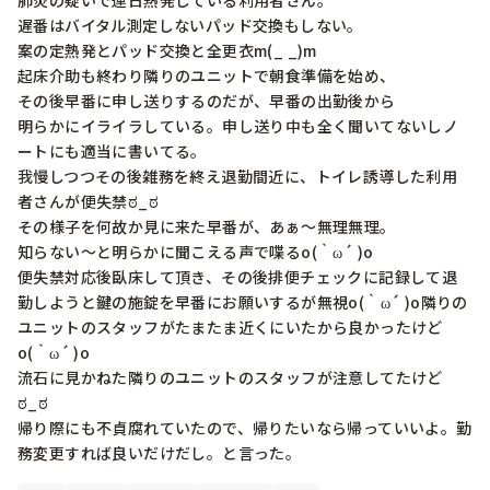
肺炎の疑いで連日熱発している利用者さん。

遅番はバイタル測定しないパッド交換もしない。

案の定熱発とパッド交換と全更衣m(_ _)m

起床介助も終わり隣りのユニットで朝食準備を始め、

その後早番に申し送りするのだが、早番の出勤後から

明らかにイライラしている。申し送り中も全く聞いてないしノ
ートにも適当に書いてる。

我慢しつつその後雑務を終え退勤間近に、トイレ誘導した利用
者さんが便失禁ಠ_ಠ

その様子を何故か見に来た早番が、あぁ〜無理無理。

知らない〜と明らかに聞こえる声で喋るo(｀ω´ )o

便失禁対応後臥床して頂き、その後排便チェックに記録して退
勤しようと鍵の施錠を早番にお願いするが無視o(｀ω´ )o隣りの
ユニットのスタッフがたまたま近くにいたから良かったけど
o(｀ω´ )o

流石に見かねた隣りのユニットのスタッフが注意してたけど
ಠ_ಠ

帰り際にも不貞腐れていたので、帰りたいなら帰っていいよ。勤