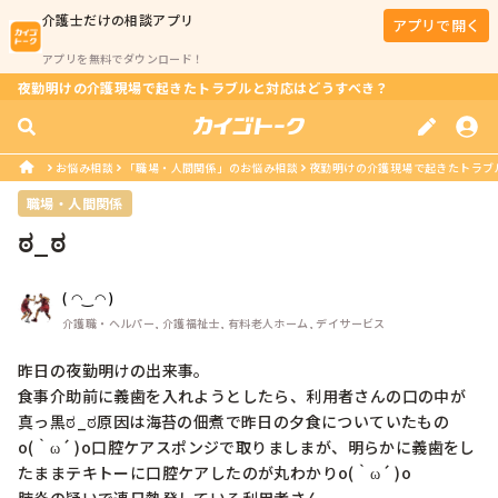
介護士
だけの相談アプリ
アプリで開く
アプリを無料でダウンロード！
夜勤明けの介護現場で起きたトラブルと対応はどうすべき？
お悩み相談
「職場・人間関係」のお悩み相談
夜勤明けの介護現場で起きたトラブ
職場・人間関係
ಠ_ಠ
( ◠‿◠ )
介護職・ヘルパー, 介護福祉士, 有料老人ホーム, デイサービス
昨日の夜勤明けの出来事。

食事介助前に義歯を入れようとしたら、利用者さんの口の中が
真っ黒ಠ_ಠ原因は海苔の佃煮で昨日の夕食についていたもの
o(｀ω´ )o口腔ケアスポンジで取りましまが、明らかに義歯をし
たままテキトーに口腔ケアしたのが丸わかりo(｀ω´ )o
