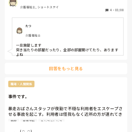
こういう場合、どうしてますか？女性に了解をもらって施錠
介護福祉士, ショートステイ
ですか？
4
・
03/08
たつ
介護福祉士
一旦施錠します

突き当たりの部屋だったり、全部の部屋開けてたり、あります
よね
回答をもっと見る
職場・人間関係
事件です。
暴走おばさんスタッフが夜勤で不穏な利用者をエスケープさ
せる事故を起こす。利用者は怪我もなく近所の方が連れてき
てくれたみたい。

施錠
昼夜逆転
カンファレンス
朝方新聞を取りに行って玄関の施錠を忘れそのまま業務して
たみたいだけど_φ(･_･その隙にエスケープW(`0`)Wその利
( ◠‿◠ )