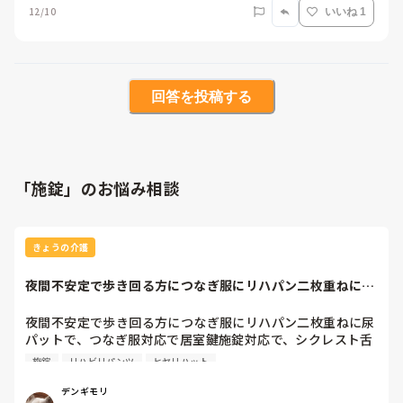
12/10
いいね 1
回答を投稿する
「施錠」のお悩み相談
きょうの介護
夜間不安定で歩き回る方につなぎ服にリハパン二枚重ねに尿
パットで、つなぎ...
夜間不安定で歩き回る方につなぎ服にリハパン二枚重ねに尿
パットで、つなぎ服対応で居室鍵施錠対応で、シクレスト舌
下錠二錠プラス声が出たら、不眠時薬服用プラスもう一包睡
施錠
リハビリパンツ
ヒヤリハット
眠薬、プラスヘッドギアで転倒防止策ってやりすぎすか？
デンギモリ