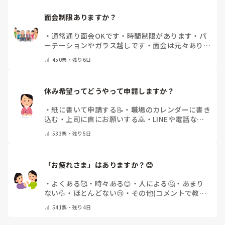
面会制限ありますか？
・
通常通り面会OKです
・
時間制限があります
・
パ
ーテーションやガラス越しです
・
面会は元々ありま
せん
・
その他（コメントで教えてください）
450
票・
残り6日
休み希望ってどうやって申請しますか？
・
紙に書いて申請する📝
・
職場のカレンダーに書き
込む
・
上司に直にお願いする🙇
・
LINEや電話など
で申請する
・
その他（コメントで教えてください）
533
票・
残り5日
「お疲れさま」はありますか？😊
・
よくある🥰
・
時々ある😊
・
人による🤔
・
あまり
ない💦
・
ほとんどない😢
・
その他(コメントで教え
てください)
541
票・
残り4日