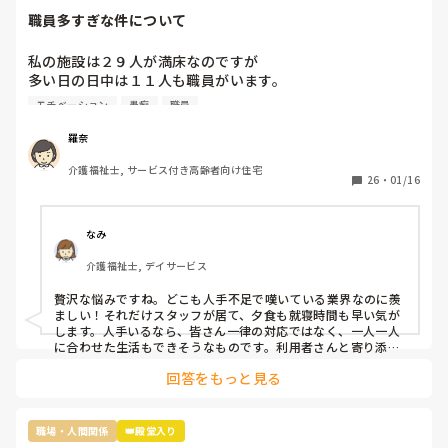
職員多すぎな件について
私の施設は２９人が満床なのですが

多い日の日中は１１人も職員がいます。

なので暇すぎて仕事内容がないです。

モチベーション
愚痴
職員
2人は掃除担当なので居室掃除やシーツ交換は

掃除担当がされるのですが、介護側の職員のすることもない
羅奈
ため廊下の掃除や壁拭き、手すり消毒などの掃除をしていま
介護福祉士, サービス付き高齢者向け住宅
す。

26
・
01/16
レクは午前と午後にしているし、他に何か職員がしたらいい
と思う仕事内容ってありますか？

なみ
不満なのは16時までの勤務の職員が多いので、16時〜18時
介護福祉士, デイサービス
は2人です。17時夕食が提供されるのですが

早く食べてもらって18時までには全員寝てもらうんです。
贅沢な悩みですね。どこも人手不足で嘆いている業界なのに羨
ましい！それだけスタッフが居て、夕食も就寝時間も早い気が
します。人手いるなら、皆さん一律の対応ではなく、一人一人
に合わせた生活もできそうなものです。利用者さんと寄り添っ
て会話をしてニーズを拾い上げたり、散歩に行ったり、イベン
回答をもっと見る
トを開催したり、工作レクをしてみたり…やることを探せばい
くらでも出てくるのが介護です。スタッフ同士で世間話して時
間を潰していませんか？利用者様の生活の質向上のために何が
できるか、今一度模索してみてはいかがでしょうか。
職場・人間関係
👑殿堂入り