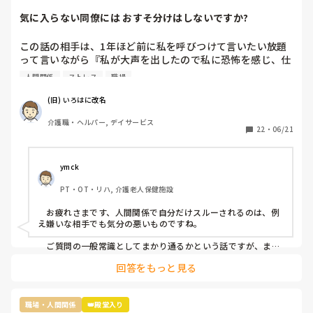
気に入らない同僚には おすそ分けはしないですか?
この話の相手は、1年ほど前に私を呼びつけて言いたい放題
って言いながら『私が大声を出したので私に恐怖を感じ、仕
事が一緒にできない』と因縁をつけてきた 看護師Nなんです
人間関係
ストレス
職場
が…

(旧) いろはに改名
当時、現場にいた関係者に事情聴取をした結果、 レクリエ
介護職・ヘルパー, デイサービス
ーションも止まらなかったし、誰も仲裁には来なかったので
22
・
06/21
思ったほど大声を出しているようには聞こえなかったという
結論がでたのに、この看護師『 周りがなんと言っても、私
は、あの時、大声を出されて恐怖を感じた』とずっと言い続
ymck
けていて、この話を境に、敵意というより憎悪をむき出しに
PT・OT・リハ, 介護老人保健施設
するようになってきました。

　お疲れさまです、人間関係で自分だけスルーされるのは、例
そんなある日のことです。看護師Nがどこかに旅行に行って
え嫌いな相手でも気分の悪いものですね。

きたのでお土産をみんなの連絡用のレターケースの中に入れ
あったんですが、私のところにだけ入っていなかったです
　ご質問の一般常識としてまかり通るかという話ですが、まか
り通りはするけど別の意味で良くないことだと思います。つま
ね。

回答をもっと見る
り、お土産誰に配るかは本人の自由ではありますが、特定の一
人だけのけ者にするのはハラスメントに相当するということで
まあ、もらったところでお礼を言わなきゃいけないと思うと
す。とはいえ「うっかり忘れてた」可能性も否定できません
貰わなくてよかったな。と思うのですが…

し、故意にのけ者にしていた証拠もないのが難しいですね。

職場・人間関係
👑殿堂入り