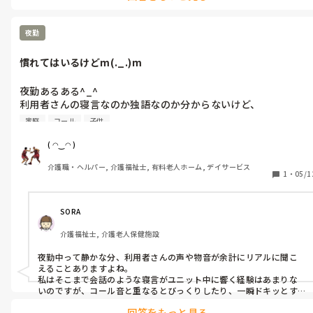
ᕦ(ò_óˇ)ᕤケアマネの事業所の管理者にクレーム入れても良いだ
ろᕦ(ò_óˇ)ᕤ

夜勤
慣れてはいるけどm(._.)m
夜勤あるある^_^

利用者さんの寝言なのか独語なのか分からないけど、

リアルな会話をしている事がある。

家庭
コール
子供
それが複数人いるとカオスm(._.)m

コールの音と被ると聞こえないm(._.)m

( ◠‿◠ )
昨日は「薬〜薬飲みたい〜、痛い〜痛い〜、助けてくれないなら
介護職・ヘルパー, 介護福祉士, 有料老人ホーム, デイサービス
死んでやる〜」がユニット中に響き渡り

1
・
05/1
ざわざわしました。たまに寝言は言うけど、中々リアルな会話内
容でした。

ひたすら息子と息子の嫁さんの悪口が１時間続くᕦ(ò_óˇ)ᕤ
SORA
介護福祉士, 介護老人保健施設
夜勤中って静かな分、利用者さんの声や物音が余計にリアルに聞こ
えることありますよね。

私はそこまで会話のような寝言がユニット中に響く経験はあまりな
いのですが、コール音と重なるとびっくりしたり、一瞬ドキッとす
るお気持ちはわかる気がします。

回答をもっと見る
夜勤は独特の空気感もあるので、重なると余計にゾッとしてしまい