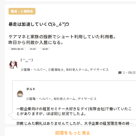
​投稿者さんが「対応するのが仕事だろ」と仰る通り、あまりにプロ
仕事しない遅番は基本的に認知症の利用者さん対応が苦手なのか
意識に欠けています。これでは真面目に頑張っている人ばかりがすり
嫌なのか分かりかねますが、恐らくいつも通り

減ってしまいますよね。
職場・人間関係
部屋に帰ってくれと連呼してスイッチを入れたのだろうと
m(._.)m

暴走は加速していくᕦ(ò_óˇ)ᕤ
玄関戸が破損して鍵も壊れていたᕦ(ò_óˇ)ᕤ

帰宅願望だけな訳ないだろうに、特に外泊帰りなら余計に興奮す
ケアマネと家族の独断でショート利用していた利用者。

るってm(._.)m

昨日から何故か入居になる。

色々あって娘さんが迎えに来て自宅に帰る羽目にm(._.)m

明日からまた緊急でショート利用決定の利用者が来る。

その時にの記録一切なしᕦ(ò_óˇ)ᕤ

夜勤専従
自信
連勤
元々明後日までのお泊まりデイの利用者含め人数MAXなんだけど
仕事になりませんだってᕦ(ò_óˇ)ᕤ

m(._.)m

対応するのが仕事だろᕦ(ò_óˇ)ᕤ

( ◠‿◠ )
居室の届けされてないショート部屋に何故か生保(精神科の専門
介護職・ヘルパー, 介護福祉士, 有料老人ホーム, デイサービス
院に入院中)の利用者が入居すると、自信満々にグループLINE流
1
・
06/0
お花畑管理者ᕦ(ò_óˇ)ᕤ

現場の声を代弁すると、ただでさえ人数ギリギリなのに

外部利用の利用者も来る、日中も対応だけでキャパオーバー、遅
タルト
番もキャパオーバー、早番もキャパオーバー、

介護職・ヘルパー, 有料老人ホーム, デイサービス
現場は無理矢理回っている状況が去年からずっとです。

夜勤もやる人はいるけど正社員は殆ど日勤にまわるので、夜勤専
一般企業向けの経営セミナー大好きなデイ(有限会社)で働いていたこ
従に4.５連勤が平気でつく状況が一昨年からずっとᕦ(ò_óˇ)ᕤ

とがありますが、ほぼ同じ状況でしたよ。

社長の意向は絶対なんで、無理矢理回していても一切関係ないら
しい。お得意の〇〇式アメーバ経営を作った方をリスペクトして
宗教じみた朝礼はありませんでしたが、大手企業の経営理念等の綺
麗事が書かれたコメントを元に毎出勤時に作文提出したり、役付き
いるらしく、とにかく綺麗事と宗教染みた洗脳に近い朝礼を毎日
回答をもっと見る
が介護と無関係なセミナーに参加させられて代休もなくどんどん辞
必死になってやっている。
