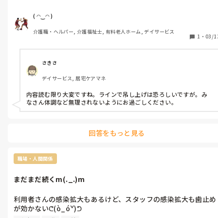
陽性者の殆ど認知症の方なんですけど、大丈夫⁇って管理者に激詰
しましたが考えは変わらずᕦ(ò_óˇ)ᕤ

( ◠‿◠ )
早番もなんと遅番専属の方が来るハメにᕦ(ò_óˇ)ᕤ

介護職・ヘルパー, 介護福祉士, 有料老人ホーム, デイサービス
日勤者も疲労ピークm(._.)m

1
・
03/1
差し入れの栄養ドリンクだけが減る。

昨日の夜勤者は記録対応不備だらけで、グループLINEで吊し上げ
にあってるみたいm(._.)m

さきさ
管理者さん普段からスタッフに対して雑に対応してるのは、皆ん
デイサービス, 居宅ケアマネ
なわかってるんですけどそれでも伝える努力はしてくれないと何
に伝わらないm(._.)m

内容読む限り大変ですね。ラインで吊し上げは恐ろしいですが。み
それで現場は大混乱m(._.)m

なさん体調など無理されないようにお過ごしください。
指示も適当看護師さんからの指示もあるからまぁそこまで求めな
いけど、来週まで続くんですけど管理者さんどうするんですか？
その場凌ぎで対応するんですか？

回答をもっと見る
職場・人間関係
まだまだ続くm(._.)m
利用者さんの感染拡大もあるけど、スタッフの感染拡大も歯止め
が効かないᕦ(ò_óˇ)ᕤ

いろいろあって久々の１４時間1人夜勤するハメにᕦ(ò_óˇ)ᕤ
