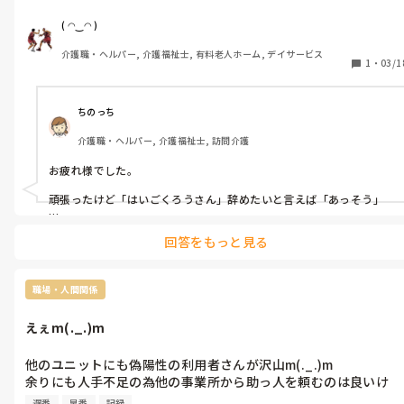
13時間夜勤も大変だったm(._.)m

帰宅後部屋で横になっているが時々吐き気がする。

管理者からは何にも無い。

どうしてもトイレに行きたくてトイレに行くと立ちくらみ再発か
( ◠‿◠ )
勝手に有給使っているし、自分は来週連休かよ。

らのしばらく動けずm(._.)m

介護職・ヘルパー, 介護福祉士, 有料老人ホーム, デイサービス
休むのは良いし有給も別に問題ない。

ようやく部屋に戻る。

1
・
03/1
いい加減現場から逃げないで向き合って欲しい。

それから二日間黒色の便がなぜか出る。それ以降はふつうに戻
突き上げられるのは仕方ないそれが仕事なんだよ。

る。今でも若干の立ちくらみはあるけど仕事には支障なし。

今のスタッフでよくコロナ対応できたなと思う。

先週までコロナ対応でロング夜勤続くし体調悪いのは続いていた
ちのっち
はっきり言ってガウンテクニックとか知らない⁇

けどまさかの体験だった。

介護職・ヘルパー, 介護福祉士, 訪問介護
と思うほどいい加減ではあったような気がする。

利用者さんといっしょに救急車は乗ったり病院での説明や引き継
人材不足は他の事業所でも深刻m(._.)m

ぎ以外で自分が立場逆転するなんて。

お疲れ様でした。

訪看の管理者さんはオウンコール対応で大変らしく、

後から料金の明細見たけどまぁまぁ高いし、次来たら倍取られる
若手のスタッフはまずやらないらしい。

可能性を示唆する用紙を貰う。

頑張ったけど「はいごくろうさん」辞めたいと言えば「あっそう」

施設の利用者より在宅の利用者を優先するのは当たり前^_^それ
タクシー代わりに救急車呼んで緊急性全く無いのに来る人いるか
若手？「やだよ、やりたくないよ、適当な理由つけて休んじゃえ、
すら知らないスタッフが緊急性の無い連絡ばっかり入れるのが今
回答をもっと見る
暇になった、タイミー行こうかな」

問題になっている。

ハラスメントになるからって何も言わないのはなんか違う気がす
思い入れとか頑張ろうとかあんまりない人も一定数いますからね。
るよねm(._.)m

職場・人間関係
時代なんだなぁm(._.)m
えぇm(._.)m
他のユニットにも偽陽性の利用者さんが沢山m(._.)m

余りにも人手不足の為他の事業所から助っ人を頼むのは良いけ
ど、うちの利用者さん認知症の方結構いるし、

遅番
早番
記録