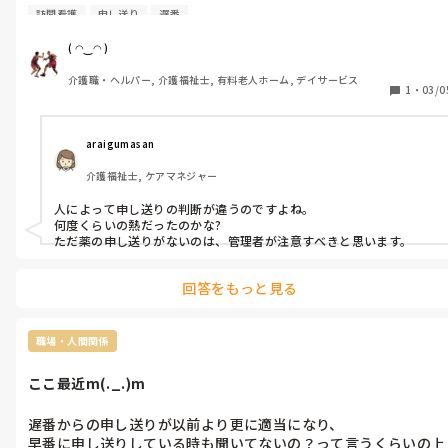
その事実を知る事になるのが休憩午後の申し送りで、

訪問看護
申し送り
遅番
サラッと喋る遅番ᕦ(ò_óˇ)ᕤ

休憩前の申し送り何にも言わなかったよね⁇

( ◠‿◠ )
その後記録を辿るが何にも記載なし、日勤者の人も知らない振り
介護職・ヘルパー, 介護福祉士, 有料老人ホーム, デイサービス
ᕦ(ò_óˇ)ᕤ

1
・
03/0
訪看からの指示があるのかないのか？と聞いても分からないフリ
ᕦ(ò_óˇ)ᕤ

訪看の記録と主治医の先生が出した抗生剤と解熱剤のカロナール
araigumasan
を見て納得^_^

介護福祉士, ケアマネジャー
管理者にも確認取ろうとするが既読ならずᕦ(ò_óˇ)ᕤ

無事朝を迎え元気にユニットに来たからいいけど。

人によって申し送りの判断が違うのですよね。

人の命に関わるんだけど遅番さんᕦ(ò_óˇ)ᕤ

何度くらいの熱だったのかな?

過去何回も同じようなことをしている前科がある。

ただ薬の申し送りがないのは、管理者が注意すべきと思います。
そういう時は大体夜勤が俺になってるm(._.)m

最低限の仕事も難しいんでしょうか？

回答をもっと見る
きちんと仕事すると損する仕組みなんですか？

職場・人間関係
ここ最近m(._.)m
遅番からの申し送りが以前より更に適当になり、

早番に申し送りしている時も聞いてないの？って言うくらいの上