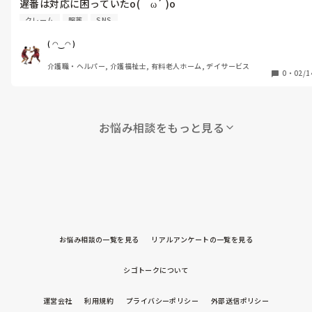
遅番は対応に困っていたo(｀ω´ )o

一応頓服薬はある筈なんだけど、グループラインと管理者に確認
クレーム
服薬
SNS
取ってみたらとアドバイスはした。

休憩終わり確認したが誰からも何にも連絡なし。

( ◠‿◠ )
遅番も悲壮な顔をして退勤した。

介護職・ヘルパー, 介護福祉士, 有料老人ホーム, デイサービス
隣の居室の利用者から何回もクレーム来てるので、

0
・
02/1
辛うじて空いていたショートステイの利用者が泊まる部屋に移動
する。

隣のユニットでも不穏な利用者が現れ対応に追われる。

夕食後と一緒に就寝薬まで飲ませているらしいが、

お悩み相談をもっと見る
確実にそのせいだし、就寝薬の時間ずらせばおおよそ解決するん
ですけどᕦ(ò_óˇ)ᕤ

最近特に酷くて遅番と夜勤はマジで大変ᕦ(ò_óˇ)ᕤ

お悩み相談の一覧を見る
リアルアンケートの一覧を見る
シゴトークについて
運営会社
利用規約
プライバシーポリシー
外部送信ポリシー