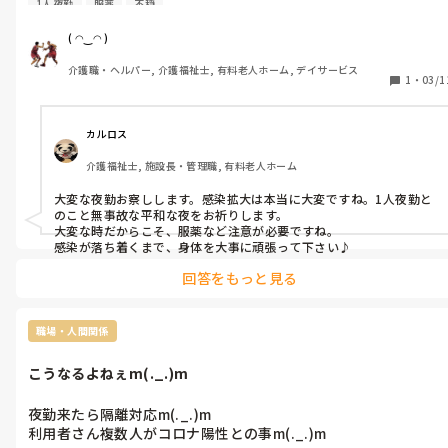
1人夜勤
服薬
不穏
陽性者対応だけ時間が過ぎ終わったら不穏な利用者対応に追われ
るm(._.)m

( ◠‿◠ )
日勤者の皆様疲れているのは重々承知の上ですが、

介護職・ヘルパー, 介護福祉士, 有料老人ホーム, デイサービス
記録物に関してはタブレットに入力して下さい。

1
・
03/1
日勤帯の様子が全く分かりません。

助っ人で来てくれた人からも言われるんでᕦ(ò_óˇ)ᕤ

来週まで続くのかなぁᕦ(ò_óˇ)ᕤ

カルロス
管理者さんは何を考えてるのか分かりませんが、

介護福祉士, 施設長・管理職, 有料老人ホーム
対応遅すぎるから後手に回る、急遽だと言って強制的にシフトを
変え勤務数時間前にLINEされてもねぇm(._.)m

大変な夜勤お察しします。感染拡大は本当に大変ですね。1人夜勤と
服薬ミス頻発らしいねぇヒヤリハット出てないよ。

のこと無事故な平和な夜をお祈りします。

無法地帯にでもなったんですか？

大変な時だからこそ、服薬など注意が必要ですね。

感染が落ち着くまで、身体を大事に頑張って下さい♪
回答をもっと見る
職場・人間関係
こうなるよねぇm(._.)m
夜勤来たら隔離対応m(._.)m

利用者さん複数人がコロナ陽性との事m(._.)m
