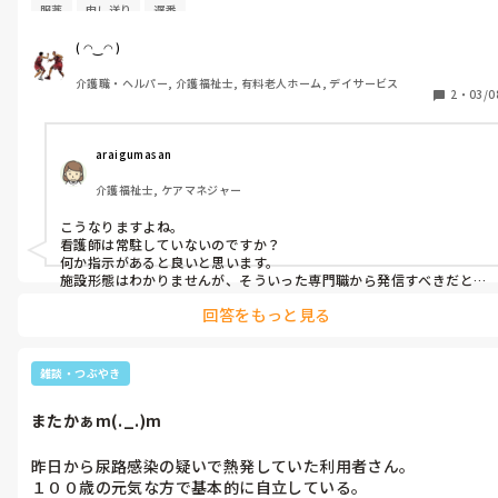
遅番専属の方は相変わらず仕事を残す、日勤帯からの申し送りは⁇
服薬
申し送り
遅番
と聞いてもタブレット見てとしか言わない。

遅番での申し送りは⁇と聞いてもタブレット見て、グループLINE見
( ◠‿◠ )
てしか言わない。たまたま管理者が書いたであろう指示が書いて
介護職・ヘルパー, 介護福祉士, 有料老人ホーム, デイサービス
ある紙がユニットにあったから、

2
・
03/0
この通りに動くようにはしますけどm(._.)m

管理者から新たな指示も無いし、遅番専属は服薬忘れが結構あっ
たᕦ(ò_óˇ)ᕤ

araigumasan
スタッフの皆様どうやって仕事するつもりですか？

介護福祉士, ケアマネジャー
あの紙の内容だけで動けるスタッフが恐らくうちにはいない^_^

帰りたいm(._.)m
こうなりますよね。

看護師は常駐していないのですか？

何か指示があると良いと思います。

施設形態はわかりませんが、そういった専門職から発信すべきだと
思います。
回答をもっと見る
雑談・つぶやき
またかぁm(._.)m
昨日から尿路感染の疑いで熱発していた利用者さん。

１００歳の元気な方で基本的に自立している。
