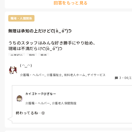
回答をもっと見る
と、ちょっとした変化でも気になるのはある意味仕方ない部分もあ
ると思います。

とはいえ、現場が回らなくなるレベルの頻度や内容なら、グループ
職場・人間関係
LINEの使い方や共有ルールを一度整理した方がいいですよね。お互
いストレスなく働けるように、伝え方や頻度を調整できるといいな
無理は承知の上だけどᕦ(ò_óˇ)ᕤ
と思います。
うちのスタッフはみんな好き勝手にやり始め、

現場は不満だらけᕦ(ò_óˇ)ᕤ

とにかくどうでもいい理由をつけ自分のやりたくない業務を誰か
仕事紹介
施設
職員
にやってもらえるまで、しつこくグループLINEのやりとりが始ま
るᕦ(ò_óˇ)ᕤ

( ◠‿◠ )
パッド類も種類を増やして利用者さんに合ったものを使う前提
介護職・ヘルパー, 介護福祉士, 有料老人ホーム, デイサービス
で、何回も何回も提案して業者も紹介したのに、フルシカト
3
・
04/2
ᕦ(ò_óˇ)ᕤ

腐ってるのは知ってるけど、ここまできたらもう無理だな
ᕦ(ò_óˇ)ᕤ

カイゴトークびぎなー
真面目に働く人が損をして、不真面目な奴ほどサボっている
介護職・ヘルパー, 介護老人保健施設
ᕦ(ò_óˇ)ᕤ

利用者は二の次で職員のわがままが優先された施設なんだね
終わってるね…😵