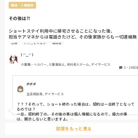
職場・人間関係
その後は⁈
ショートステイ利用中に帰宅させることになった後、

担当ケアマネからは電話きたけど、その後家族からも一切連絡無
し。デイ利用も無し。

会議
ショートステイ
施設長
管理者は何もできないから当然フォローも無く今に至る
ᕦ(ò_óˇ)ᕤ

( ◠‿◠ )
ケアマネとのやり取りしてるのか？と聞いたスタッフがいた。答
介護職・ヘルパー, 介護福祉士, 有料老人ホーム, デイサービス
えはやってないᕦ(ò_óˇ)ᕤ

2
・
26日
担当者会議に出て何を話してるのかもわからないけど、

最低限のルールとお作法が分からないんだと思う。

社長がケアマネに高圧的な態度取るし、そもそもの繋がりを作る
ポポポ
のを馬鹿にしている節があるᕦ(ò_óˇ)ᕤ

生活相談員, デイサービス
それは相手にもされないし、勝手にサービス組まれるし、他のケ
アマネさん達がうちにサ責が居るのかいないのか分からないらし
？？？それって、ショート終わった場合は、契約は一旦終了となって
いᕦ(ò_óˇ)ᕤ

るのでは？

何故か潰れないうちの会社？不思議だなぁm(._.)m
一旦、契約終了の、その後の事は個人情報になるので、極力の事
は、開示しないと思いますよ。

回答をもっと見る
利用中や、今後の利用が決まってるなら、情報は貰いたいところだ
けど。
