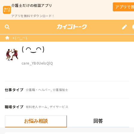
介護士
だけの相談アプリ
アプリで
アプリを無料でダウンロード！
( ◠‿◠ )
( ◠‿◠ )
care_YB0UelsQlQ
仕事タイプ
介護職・ヘルパー, 介護福祉士
職場タイプ
有料老人ホーム, デイサービス
お悩み相談
回答