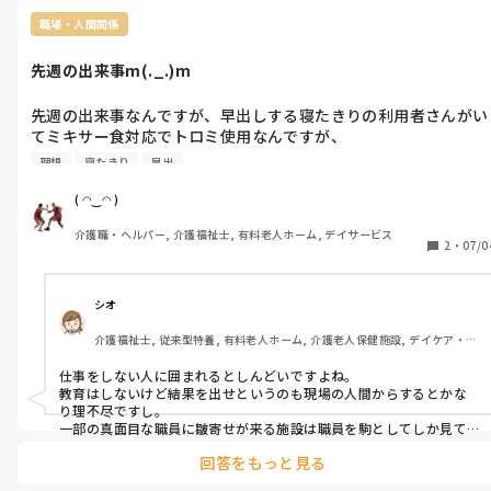
デイサービスでも、入院後の経過とか、利用再開飲み込み無いの
職場・人間関係
に、やたらと無駄に個人情報垂れ流す人もいてますが、(デイとして
は、解りやすくて助かりますますが)

先週の出来事m(._.)m
多くしゃべれば、その分情報が漏れるリスクも高くなる。と考えれ
ば、契約終了の所に情報を流すのは、個人情報保護の観点からは、
先週の出来事なんですが、早出しする寝たきりの利用者さんがい
好ましく無いですよね。契約は生きてても、終了してるんだもん。

てミキサー食対応でトロミ使用なんですが、

遅番専属の方が夕食介助後休憩に入る。日勤者のスタッフが寝た
会社？仕事？社会？として割りきるなら、正解だと思いますよ。
理想
寝たきり
早出
きりの利用者のオムツ交換に入ろうと、居室に行くと寝たきりの
利用者がチアノーゼになっている。

( ◠‿◠ )
ベッドは何故かフラットのままᕦ(ò_óˇ)ᕤ

介護職・ヘルパー, 介護福祉士, 有料老人ホーム, デイサービス
慌てて訪看に連絡入れ事なきを得るᕦ(ò_óˇ)ᕤ

2
・
07/0
咽喉の奥にトロミがへばりついていたらしく吸引対応。

発見した日勤者はヒヤリハットも書かない、食事介助した本人は
ケロッとして、夜勤入りの私に申し送るᕦ(ò_óˇ)ᕤ

シオ
管理者は一切関係ないみたいですけどm(._.)m

介護福祉士, 従来型特養, 有料老人ホーム, 介護老人保健施設, デイケア・通
当の本人は一切反省ないᕦ(ò_óˇ)ᕤ

所リハ, 訪問介護, ユニット型特養, 障害者支援施設, 小規模多機能型居宅介
ショート利用の認知症の利用者の対応を誤り不穏にさせる。娘さ
護
仕事をしない人に囲まれるとしんどいですよね。

んが迎えに来て帰すと言う事を先月したのも

教育はしないけど結果を出せというのも現場の人間からするとかな
不問らしく、何でもありなんだと再認識するところだった
り理不尽ですし。

ᕦ(ò_óˇ)ᕤ

一部の真面目な職員に皺寄せが来る施設は職員を駒としてしか見て
ないですよね😞
社長の無駄話がやたら長い朝礼ᕦ(ò_óˇ)ᕤ

回答をもっと見る
貴方は一切教育も何にもせず、ただ部下にやれやれと言う事しか
してないから、ポンコツ管理者続々と誕生ᕦ(ò_óˇ)ᕤ
