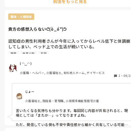
回答をもっと見る
には負にならない様に、関わるだけです。　
職場・人間関係
貴方の感想入らないᕦ(ò_óˇ)ᕤ
認知症の男性利用者さんが今年に入ってからレベル低下と体調崩
してしまい、ベッド上での生活が続いている。

認知症の人でなくてもずっとベッド上の生活が続けばストレス溜
服薬
食事介助
不穏
まるし、まして認知症の利用者さんからしてみれば、状況把握は
難しいしストレス溜まる、余計に不穏になる。

( ◠‿◠ )
食事も拒否が多くなる、服薬も拒否m(._.)m

介護職・ヘルパー, 介護福祉士, 有料老人ホーム, デイサービス
原因はいろいろあるけど、スタッフの対応問題ある。

1
・
04/2
いちいちグループLINEで〇〇さん怒ってます⁇

食事介助拒否、服薬も拒否でまだ怒ってます⁇

貴方の感想いらないですm(._.)m

じょー
食べたくない時に無理矢理食べろと言われたら怒りませんか？体
介護福祉士, 施設長・管理職, 小規模多機能型居宅介護
調崩している時に同じ事言われたら怒りませんか？深夜が出勤す
る時間まで就寝薬飲ませるかどうか悩む理由とは何でしょう⁇拒否
言いたくなる気持ちも分かります。毎回同じ内容が共有されると、現
続いているならさっさと管理者に確認とって中止すれば良いのに
場としては「またか…」ってなりますよね。

m(._.)m

毎日毎日どうでもいい事をしつこくグループLINEに送る人の神経
ただ、発信している側も不安や責任感から細かく共有している可能
性もあるのかなと感じました。認知症で体調も崩されている状況だ
を疑う日々です。