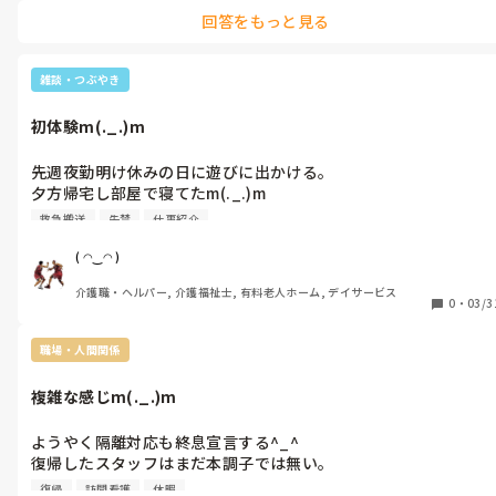
車椅子とサイドテーブルをベッド柵の足側にビタ付けする理由は⁇

回答をもっと見る
雑談・つぶやき
初体験m(._.)m
先週夜勤明け休みの日に遊びに出かける。

夕方帰宅し部屋で寝てたm(._.)m

夕食だと思い部屋を出るリビングに行き台所でコップを取ろうと
救急搬送
失禁
仕事紹介
したら突然嘔吐m(._.)mからの意識消失

で床に倒れる。そこからしばらく記憶が無いしはずかしながら大
( ◠‿◠ )
失禁m(._.)m

介護職・ヘルパー, 介護福祉士, 有料老人ホーム, デイサービス
家族の声が聞こえて目が覚める。

0
・
03/3
救急搬送まで時間がかかる。ようやく受け入れ先確定し、搬送さ
れいろいろ検査やら問診やらを受ける。

職場・人間関係
問診中吐き気に襲われ黒色の嘔吐する。

案の定便を調べられるが問題ない。

複雑な感じm(._.)m
救急外来の先生はとりあえず緊急性は今のところないからもし心
配なら紹介状書くのでかかりつけ医受診してと。吐き気止めを処
ようやく隔離対応も終息宣言する^_^

方していただき帰宅。

復帰したスタッフはまだ本調子では無い。

病院のトイレでも立ちくらみ、帰りの車でも吐き気に襲われる
もちろん休み無く出勤していたスタッフはいる。

m(._.)m

復帰
訪問看護
休暇