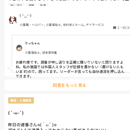
の空m(._.)m

申し送り
遅番
早番
日勤帯の記録はほとんど無いᕦ(ò_óˇ)ᕤ

看護師さんくらいかなぁ記録残すのはᕦ(ò_óˇ)ᕤ

( ◠‿◠ )
ここ最近特に不穏の利用者が増え続けるᕦ(ò_óˇ)ᕤ

介護職・ヘルパー, 介護福祉士, 有料老人ホーム, デイサービス
訪問診療の時先生にどう報告あげてるのか不明だけど、

2
・
02/2
お薬調整必要なんだけど管理者はやる気ゼロで、

スタッフに我慢を強いるつもりらしいᕦ(ò_óˇ)ᕤ

グループLINEでは散々綺麗事を言ってるみたいだが、

りっちゃん
現場は綺麗事だけで回るはずないᕦ(ò_óˇ)ᕤ

介護福祉士, 従来型特養
朝ごはん前からバイタル測るのは何故？

送迎があるからは通じないᕦ(ò_óˇ)ᕤ

お疲れ様です。遅番が申し送りを正確に聞いていないと困りますよ
入浴予定の利用者を優先してバイタル取れば良い様に変えればい
ね。私の施設では外国人スタッフが記録を書かない（書けない人も
いのにm(._.)m

います)ので、困ってます。リーダーが言っても自分達流を押し込ん
デイサービス利用じゃない利用者さんは後からでも間に合う
できます。
ᕦ(ò_óˇ)ᕤ

回答をもっと見る
スタッフの空気感最悪だし、他の事業所から助っ人頼むのはいい
けどそれで今月回しても来月からどうするんですか？利用者に聞
こえる声で呼び捨てからの悪口って

職場・人間関係
ここのリテラシー最低だし管理者も他人事ᕦ(ò_óˇ)ᕤ

(´-ω-`)
昨日の遅番さんo(｀ω´ )o

初めて1人で遅番入ってわからない事があるのはいい。
