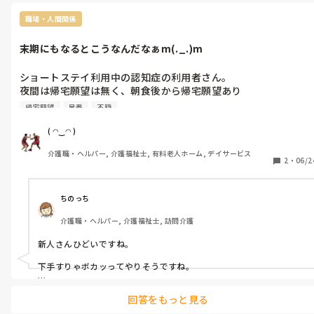
現場のスタッフは毎日迷惑してますけどᕦ(ò_óˇ)ᕤ

職場・人間関係
お花畑の理想論で介護はできませんm(._.)m
末期にもなるとこうなんだなぁm(._.)m
ショートステイ利用中の認知症の利用者さん。

夜間は帰宅願望は無く、朝食後から帰宅願望あり

玄関先に張り付き、「家に帰るから鍵開けてよー」と

帰宅願望
早番
不穏
大声をだしている。早番も日勤も対応せずに黙々と業務をこな
す。一緒に施設内をぐるぐる巡り、時々洗濯物を干したり畳んだ
( ◠‿◠ )
りして何とか休憩時間ギリギリまで対応m(._.)m休憩時間終了間
介護職・ヘルパー, 介護福祉士, 有料老人ホーム, デイサービス
近になり、勤務態度が悪い新人スタッフが出勤してすぐ、「家に
2
・
06/2
帰れるわけないだろ、

こっから出れるわけないだろ」と声を荒げるᕦ(ò_óˇ)ᕤ

認知症の利用者さん不穏に拍車が掛かり、玄関戸を全力で叩く、
ちのっち
叫ぶで大変な事になる。

介護職・ヘルパー, 介護福祉士, 訪問介護
新人スタッフを呼び厳重注意して、日勤者と相談の上

散歩名目で数人のスタッフとお出かけする。

新人さんひどいですね。

１５分位で戻り認知症の利用者さんはケロッとしていた^_^

組織は川上から腐ると言うが、会社事態が末期なんだろう。誰で
下手すりゃボカッってやりそうですね。

もいいから働けって言うスタンスやめる気ないだろうしねぇ
明日は我が身、親もこうなってしまう「かも」知らないと思ったら
ᕦ(ò_óˇ)ᕤ

回答をもっと見る
たとえ知らない人でも利用者でも客でも「少しは優しくしようよ」

ケアマネさん達ここだけは選んじゃダメですよᕦ(ò_óˇ)ᕤ
