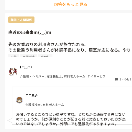
回答をもっと見る
職場・人間関係
直近の出来事m(._.)m
先週お看取りの利用者さんが旅立たれる。

その後違う利用者さんが体調不良になり、居室対応になる。やり
たくない事を平気で人に押し付ける正社員の皆さんᕦ(ò_óˇ)ᕤ

失禁
訪問看護
看取り
押し付けられた事を更に夜勤にやらせようとする日勤や遅番
ᕦ(ò_óˇ)ᕤ

( ◠‿◠ )
シーツ交換後のシーツ類を洗濯しないで洗濯機に放置ᕦ(ò_óˇ)ᕤ

介護職・ヘルパー, 介護福祉士, 有料老人ホーム, デイサービス
失禁した衣類も大量にバケツにつけおきのまま放置。

1
・
04/1
前日の夕食むせ込みあっただけの申し送りで退勤した遅番
ᕦ(ò_óˇ)ᕤ夜間熱発と咳凄くて訪看に連絡する事になり、誤嚥性
肺炎だったんだけどᕦ(ò_óˇ)ᕤ

ここ夏子
お花畑管理者が全ての元凶ではある事は間違いない。

介護福祉士, 有料老人ホーム
部下までお花畑とかマジでやってないᕦ(ò_óˇ)ᕤ

居室対応の利用者さん食事介助したの遅番かな⁇

お伺いするところひどい様子ですね。どなたかに通報する先はない
口の周り汚ない、パッド見てないからオムツまで交換、

のでしょうか。何が深刻なことが起きる前に対応しておいた方が良
普段からズボンを意図的に脱ぐ利用者さんではあるけど、ズボン
いのではないでしょうか。外部にでも通報先がありますよね。
履かせないのは何故⁇
