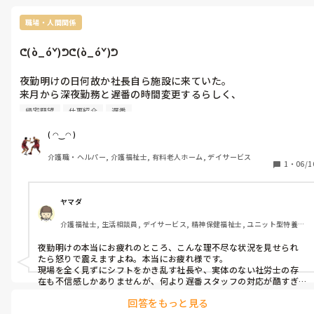
管理者は他人事でさっさと送迎に逃げるᕦ(ò_óˇ)ᕤ

って思いますけどね。

職場・人間関係
関係ないんでしょうね。

ᕦ(ò_óˇ)ᕤᕦ(ò_óˇ)ᕤ
自分が腐る前にそんなとこやめちゃいます。「なんとかに染まればな
んとやら」

夜勤明けの日何故か社長自ら施設に来ていた。

ですよ。今は「うわっ、あんな対応してやばっ」とか思っても、毎
来月から深夜勤務と遅番の時間変更するらしく、

日そんな光景みていたら

一応説明の為に来たらしいᕦ(ò_óˇ)ᕤ

帰宅願望
仕事紹介
遅番
一切目も合わさず早口でペーパーを読み上げる。

「自分もあんな対応していいんだ」

ここで登場する謎めいた社労士ᕦ(ò_óˇ)ᕤ

( ◠‿◠ )
ってなっちゃいそうですよ。利用者無視したり「どうせ忘れるから
労務管理をしているのかどうか誰も分からない⁇

適当でいいや」って「ウチに帰れるわけねーよ、バーカ」とか言っ
介護職・ヘルパー, 介護福祉士, 有料老人ホーム, デイサービス
会ったこと無いし何処に居るのかも不明m(._.)m

1
・
06/1
ちゃったりね。

謎めいた社労士の指導⁈によると勤務の時間帯によって求人が左
右されるらしいᕦ(ò_óˇ)ᕤ

施設はスタッフによりけり。
お花畑管理者に労務管理指導してないから毎回毎回とんでもなく
ヤマダ
過酷なシフトを作り、スタッフは皆んな疲弊してやさぐれて無関
介護福祉士, 生活相談員, デイサービス, 精神保健福祉士, ユニット型特養, 
心になる。利用者を平気で放置する事態になるんですけど、一度
障害者支援施設, 社会福祉士
きちんと指導して下さいと

​夜勤明けの本当にお疲れのところ、こんな理不尽な状況を見せられ
社長には直談判したけど無視されましたᕦ(ò_óˇ)ᕤ

たら怒りで震えますよね。本当にお疲れ様です。

都合悪かったのか？それともご自身も労務管理の知識不足なのを
​現場を全く見ずにシフトをかき乱す社長や、実体のない社労士の存
知られたく無いのか？

在も不信感しかありませんが、何より遅番スタッフの対応が酷すぎ
ますね。玄関戸を破損するほどの事態になっているのに、記録に残
外泊から帰ってきたショートステイ利用中の認知症の利用者さん
回答をもっと見る
さないのは信じられません。

が帰宅直後から不穏だったらしいけど、
