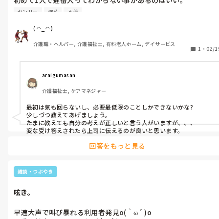
最初から完璧は求めないし今後も求めない(´-ω-`)

センサー
遅番
不穏
不穏の利用者さんのクローゼットの中散らかったまま(´-ω-`)大
変な事になってましたので片付けました。

( ◠‿◠ )
夜に水分取るのはやめて欲しいのは分かるけど、

介護職・ヘルパー, 介護福祉士, 有料老人ホーム, デイサービス
別に飲んでもそんなに変わらないし、何にも飲ませない食べさせ
1
・
02/1
てくれないってマジギレされたんでᕦ(ò_óˇ)ᕤ

本人の意思は尊重して下さい(´-ω-`)

夜勤に八つ当たりされますからo(｀ω´ )o

araigumasan
まだ怒ってますが朝までには何とかします。

介護福祉士, ケアマネジャー
センサー鳴りっぱなしでも対応しないのは何故ですか？

事故に繋がるんですけどo(｀ω´ )o

最初は気も回らないし、必要最低限のことしかできないかな?

何でこんなヤバい人を異動させて来るんだうちの上司は
少しづつ教えてあげましょう。

ᕦ(ò_óˇ)ᕤ
たまに教えても自分の考えが正しいと言う人がいますが、、、

変な受け答えされたら上司に伝えるのが良いと思います。
回答をもっと見る
雑談・つぶやき
呟き。
早速大声で叫び暴れる利用者発見o(｀ω´ )o
