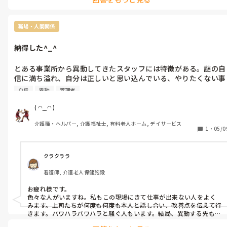
ますよね。
職場・人間関係
納得した^_^
とある事業所から異動してきたスタッフには特徴がある。謎の自
信に満ち溢れ、自分は正しいと思い込んでいる、やりたくない事
はやらないもしくは他のスタッフにやらせようと画策する
自信
異動
管理者
ᕦ(ò_óˇ)ᕤ

指摘すると逆ギレして、管理者に報告に上がるᕦ(ò_óˇ)ᕤ

( ◠‿◠ )
どうしてなのか疑問だったんだけど、ようやく納得出来た^_^

介護職・ヘルパー, 介護福祉士, 有料老人ホーム, デイサービス
そこの事業所自体がそれを許しているが為に、例え他のスタッフ
1
・
05/0
や管理者に注意指摘されてもお構いなしで、

他のスタッフの揚げ足取りばかりするし、職場の風紀を乱す事が
多いから異動なんだねぇᕦ(ò_óˇ)ᕤ

クラクララ
終わりの始まりだm(._.)m

看護師, 介護老人保健施設
お疲れ様です。

色々な人がいますね。私もこの現場にきて仕事が出来ない人をよく
みます。上司たちが何度も何度も本人と話し合い、改善点を伝えて行
きます。パワハラパワハラと騒ぐ人もいます。結局、異動する先もな
く辞めていきますが、それなりに対応するしかないですよね。自分