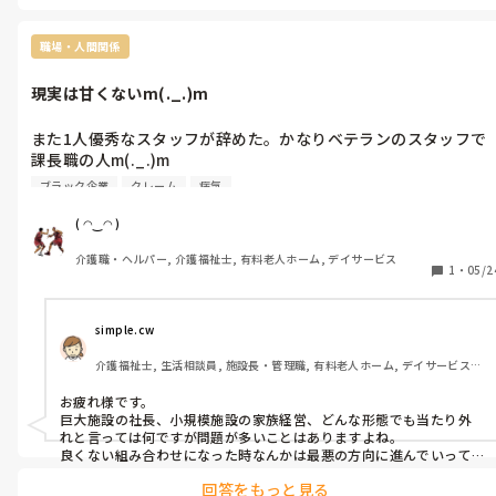
めていく…

社長のやり方が間違っていると散々意見と提言をした人達が辞め
ていく負のループᕦ(ò_óˇ)ᕤ

入職半年は給与5%オフかつおかしな運営方法に気づいて正社員が半
職場・人間関係
歴代課長さん達ですけどねᕦ(ò_óˇ)ᕤ

年以内でどんどん辞めていく。

何処まで暴走していつ止まるのか？

現実は甘くないm(._.)m
社長は短期間で高級車を乗り換え。きっと経営者セミナーに参加し
上記を逸している施設である事は確かです。

たりお付き合いする色々な企業の社長と張り合う為なんだろうな…
利用者さん達は何にも悪くないけど、スタッフの顔色が明らかに
と。

また1人優秀なスタッフが辞めた。かなりベテランのスタッフで
険しいか無表情、もしくは作り笑いなんだけど

問題がたくさんあってもまさしく社長は頭お花畑🤣

課長職の人m(._.)m

お花畑管理者さんは一切関知しないᕦ(ò_óˇ)ᕤ

辞めた理由本人の病気らしいが、ここでも出てくる社長m(._.)m

利用者同士のトラブルにも一切関知しない。

子持ち女性パートだらけで好き勝手休んで単発バイト頼み。

ブラック企業
クレーム
病気
介護の仕事に対する理解が全くない、綺麗事ばかりで現場の状況
常に欠勤者がおり現場は疲弊。

あの人は何の為にいるのか社長に聞く機会があれば聞きたい
を知ろうともしないᕦ(ò_óˇ)ᕤ

ᕦ(ò_óˇ)ᕤ

( ◠‿◠ )
介護の有資格者が私1人で風呂担当😰外介や誘導の協力もなく、熱中
〇〇式アメーバ経営って要はブラック企業を強化する手法だし、
居室の届けされてない部屋に入居させるって他の施設であり得る
症にもなり、アホくさくなって辞めました。

介護職・ヘルパー, 介護福祉士, 有料老人ホーム, デイサービス
とにかく駒のようにこき使うᕦ(ò_óˇ)ᕤ

話なんでしょうか？
1
・
05/2
デイサービス、有料老人ホームの仕組み理解していない管理者ば
ショート経験もありますが、パート職員が認知症徘徊で警察に保護
かりᕦ(ò_óˇ)ᕤ

され、施設長が警察に迎えに行き、急遽空いていた居室で寝かせた事
がありました。

ワンマン経営だからか他人のアドバイスや意見を全く聞かない、
simple.cw
利用者で無届は私は聞いた事がありませんが(そんな情報も入らない
とにかく綺麗事ばかりで話にならない。

末端職員だった為)、常に満床ではなかったので併設の特養から利用
介護福祉士, 生活相談員, 施設長・管理職, 有料老人ホーム, デイサービス, 
だからみんな辞めていく、残ったスタッフも疲弊して

者を回してもらっていました。

病院
利用者を雑に扱ったり不適切なケアが横行するᕦ(ò_óˇ)ᕤ

お疲れ様です。

明日から緊急でショートの利用者来るらしいけど、

お花畑社長は結局現場を見ませんよ。報告だけは面倒なほどマメに
巨大施設の社長、小規模施設の家族経営、どんな形態でも当たり外
どこのケアマネか知らないけど、施設通さず家族と話し合いショ
させて口だけ出してくるのです。それが仕事、管理者だと思ってご満
れと言っては何ですが問題が多いことはありますよね。

悦。

ート決定とかあり得ないᕦ(ò_óˇ)ᕤ

良くない組み合わせになった時なんかは最悪の方向に進んでいって
現場を見ないし、自分の仕事だと思っていないのでいくら改善要求
しまう…。
なんでもアリってᕦ(ò_óˇ)ᕤ

しても分からないのです。
回答をもっと見る
管理者通さず勝手にやるケアマネがまだいた事にびっくり