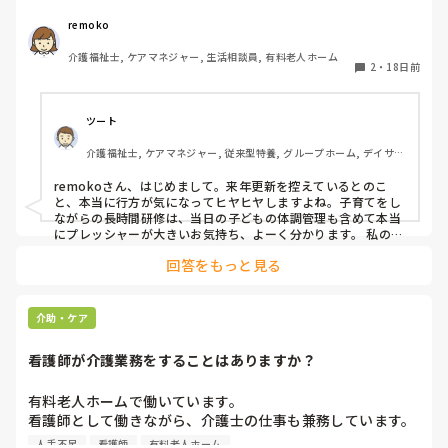
んだろう？私は来年更新研修の予定ですが、どうなるかヒヤ
ヒヤしてます。（←更新研修の時間が長く、保育園や学童ど
remoko
うしよう、当日子どもが風邪で休んだらどうしようとかいろ
介護福祉士, ケアマネジャー, 生活相談員, 有料老人ホーム
いろ悩みあります。）

2
・
18日前
皆さん、どう思いますか？
ツート
介護福祉士, ケアマネジャー, 従来型特養, グループホーム, デイサー
ビス
remokoさん、はじめまして。来年更新を控えているとのこ
と、本当に行方が気になってヒヤヒヤしますよね。子育てをし
ながらの長時間研修は、当日の子どもの体調管理も含めて本当
にプレッシャーが大きいお気持ち、よーく分かります。 私の同
僚にも、今年まさに更新研修を受ける人がいるのですが、「来
回答をもっと見る
年から不要になるかもしれないのに、なぜ今こんなにお金と時
間をかけなきゃいけないんだ…」と、やりきれない気持ちを抱
えています。 私も気になって県の窓口に直接尋ねてみたのです
が、「国からの詳細な指針がまだ来ていないので、代替研修な
介助・ケア
どの詳細は決まっていない」とのことでした。失効している人
の復活手続きなども含めて、まだ現場の窓口も国からの続報を
看護師が介護業務をすることはありますか？
待っている状態のようです。 せっかくの制度見直しですから、
remokoさんのような子育て世代のケアマネさんが、不安なく
安心して働き続けられるような詳細が決まってほしいですね。
有料老人ホームで働いています。

早くすっきりした情報が出てくることを祈るばかりです…！
看護師として働きながら、介護士の仕事も兼務しています。

人手不足もあいまって、入浴介助やオムツ交換なども行って
人手不足
看護師
有料老人ホーム