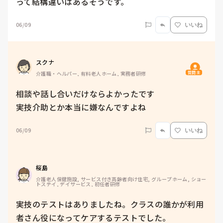
って結構違いはあるそうです。
06/09
いいね
スクナ
質問主
介護職・ヘルパー, 有料老人ホーム, 実務者研修
相談や話し合いだけならよかったです

実技介助とか本当に嫌なんですよね
06/09
いいね
桜島
介護老人保健施設, サービス付き高齢者向け住宅, グループホーム, ショー
トステイ, デイサービス, 初任者研修
実技のテストはありましたね。クラスの誰かが利用
者さん役になってケアするテストでした。
