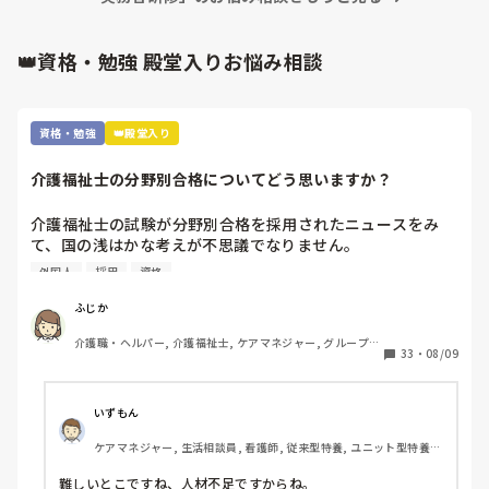
👑資格・勉強 殿堂入りお悩み相談
資格・勉強
👑殿堂入り
介護福祉士の分野別合格についてどう思いますか？
介護福祉士の試験が分野別合格を採用されたニュースをみ
て、国の浅はかな考えが不思議でなりません。

利用は、外国人の合格率の引き上げと、介護福祉士の人材確
外国人
採用
資格
保のためといいますが…

根本的に介護へ転職しようと思う方が少なくなってきている
ふじか
のに、高齢者は増加傾向です。

介護職・ヘルパー, 介護福祉士, ケアマネジャー, グループホ
年々、介護福祉士の試験が容易になり、資格意義がなくなっ
33
・
08/09
ーム, 訪問介護
てきており、何だか悲しくなってきます。

介護福祉士を軽んじられそうで悲しいです。皆さんは、分野
別合格についてどう思われますか？
いずもん
ケアマネジャー, 生活相談員, 看護師, 従来型特養, ユニット型特養, 
社会福祉士
難しいとこですね、人材不足ですからね。