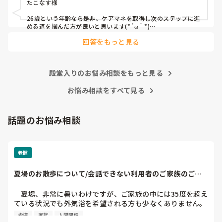
たこなす様

26歳という年齢なら是非、ケアマネを取得し次のステップに進
める道を掴んだ方が良いと思います(*´ω｀*)

正直、良くも悪くも自身の能力次第で広がる可能性があります
回答をもっと見る
よ。
殿堂入りのお悩み相談をもっと見る
お悩み相談をすべて見る
話題のお悩み相談
老健
夏場のお散歩について/会話できない利用者のご家族のご希
望
　夏場、非常に暑いわけですが、ご家族の中には35度を超え
ている状況でも外気浴を希望される方も少なくありません。
ご本人のご希望があるならば、まだ検討もさせていただける
指導
家族
人間関係
のですが、コミュニケーション不可のレベルの方をご家族の