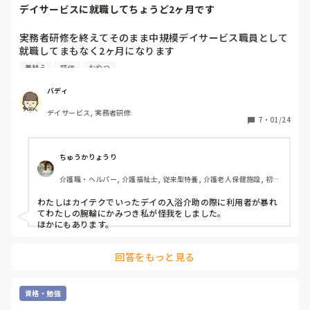
デイサービスに就職してちょうど2ヶ月です
実務者研修を終えてそのまま中規模デイサービス職員として
就職してまもなく2ヶ月になります

一般浴や特別浴・着替えの脱着や用意係・おしめ交換・配
着替え
評価
おやつ
食・おやつ準備・パソコン入力…数多くの覚えることもあっ
て大変でしたがなんとか間違えながら頑張っています

バディ
丁寧に仕事内容を教えてくれるところではなく走り走りです
デイサービス, 実務者研修
が新人介護職として奮闘中です

7
・
01/24
かなり慣れて来て自然な動きも出てきました

でも一般浴で認知症で便まみれの女性の利用者で洗うことを
嫌いぎゃーぎゃー叫んだり暴れたり…心が折れそうになりま
ちゅうかりょうり
す

介護職・ヘルパー, 介護福祉士, 従来型特養, 介護老人保健施設, 初任
そのような経験おありですか？

者研修, 実務者研修
デイサービスで利用者様に好かれたりいい評価をいただき嬉
わたしはカイテクでいったデイの入浴介助の際に利用者が暴れ
しいし楽しい事もあります

てわたしの腕輪にかみつき私が怪我をしました。

職場内の新人としての立ち位置や入浴の際便まみれの処置な
ほかにもあります。
ど…

気分が暗くなる時も少しあるな…と自分では感じています

回答をもっと見る
みなさん何かアドバイスあればお願いします

気持ちを共有して明日へのエネルギーに繋がれば☺️と思う今
日この頃です
資格・勉強