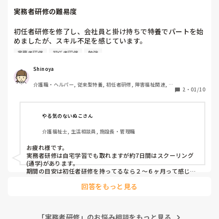
実務者研修の難易度
初任者研修を修了し、会社員と掛け持ちで特養でパートを始
めましたが、スキル不足を感じています。

そこで実務者研修が気になっているのですが、難易度がかな
実務者研修
初任者研修
勉強
り上がると聞き、不安を感じています。

パートも週2、3で一日3.5時間程度のため、起床から食事、
Shinoya
入浴介助でバタバタ退勤の時間になってしまい、幅広い業務
介護職・ヘルパー, 従来型特養, 初任者研修, 障害福祉関連, 障
ができているかというと何とも言えないところです。

2
・
01/10
害者支援施設
初任者研修のときもコロナの関係で施設には行けず、受講生
との実技演習のみでした。

ここまま少しずつ経験を積んでいっても、年内(できれば半
やる気のないぬこさん
年以内に)実務者研修に合格できるでしょうか。
介護福祉士, 生活相談員, 施設長・管理職
お疲れ様です。

実務者研修は自宅学習でも取れますが約7日間はスクーリング
(通学)があります。

期間の目安は初任者研修を持ってるなら２～６ヶ月って感じで
すかね。自分で勉強に充てる時間がどれだけあるかですね。

回答をもっと見る
ただ上の資格を持ってる＝仕事がスムーズになるではないで
す。あくまで知識を学ぶものであり、実際の現場であれば自身
で工夫したり技術研修に参加したほうが糧にはあると思いま
す。
「実務者研修」のお悩み相談をもっと見る