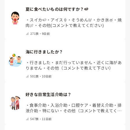
夏に食べたいものは何ですか？🍉
・
スイカ🍉
・
アイス🍦
・
そうめん🥢
・
かき氷🍧
・
焼
肉🍖
・
その他(コメントで教えてください)
271
票・
9日前
海に行きましたか？
・
行きました
・
まだ行っていません
・
近くに海があ
りません
・
その他（コメントで教えて下さい）
501
票・
10日前
好きな日常生活介助は？
・
食事介助
・
入浴介助
・
口腔ケア
・
着替え介助
・
排
泄介助
・
特にない
・
その他（コメントで教えてくだ
さい）
547
票・
11日前