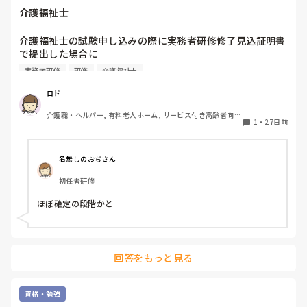
介護福祉士
介護福祉士の試験申し込みの際に実務者研修修了見込証明書
で提出した場合に

実務者研修修了証はどのタイミングで提出するのですか？

実務者研修
研修
介護福祉士
わかる方いましたら教えてください🙏
ロド
介護職・ヘルパー, 有料老人ホーム, サービス付き高齢者向け
1
・
27日前
住宅, デイサービス, 訪問介護, 初任者研修
名無しのおぢさん
初任者研修
ほぼ確定の段階かと
回答をもっと見る
資格・勉強