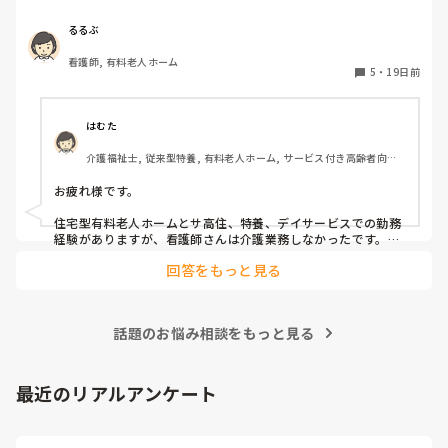
います。

入浴介助は利用者さんの全身観察も出来たり、ケアも一緒に
るるぶ
行えるので、いい点かなと思います。

看護師, 有料老人ホーム
皆さんの働く職場では、看護師が介護業務をすることはあり
5
・
19日前
ますか？
はむた
介護福祉士, 従来型特養, 有料老人ホーム, サービス付き高齢者向け
住宅, グループホーム, ショートステイ, デイサービス, 訪問介護, ユ
ニット型特養, 障害福祉関連, 障害者支援施設, 小規模多機能型居宅
お疲れ様です。

介護
住宅型有料老人ホームとサ高住、特養、デイサービスでの勤務
経験がありますが、看護師さんは介護業務しなかったです。

たまに胃ろうしたかったから、ついでにオムツ交換しといた
回答をもっと見る
よ！というような看護師さんがいると感謝でした🙏

他は介護業務はしないという契約だったので皆さん頑なにしな
かったです。
話題のお悩み相談をもっと見る
最近のリアルアンケート