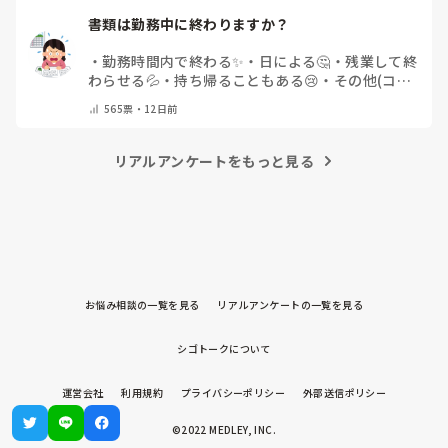
書類は勤務中に終わりますか？
・
勤務時間内で終わる✨
・
日による🤔
・
残業して終
わらせる💦
・
持ち帰ることもある😢
・
その他(コメ
ントで教えてください)
565
票・
12日前
リアルアンケートをもっと見る
お悩み相談の一覧を見る
リアルアンケートの一覧を見る
シゴトークについて
運営会社
利用規約
プライバシーポリシー
外部送信ポリシー
©2022 MEDLEY, INC.