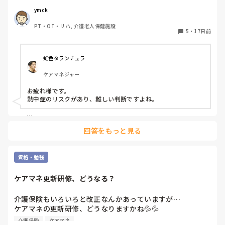
ご要望だけでOKを出すかどうかは迷うことが多いです。

ymck
　行政からは30度を超える日は屋外での活動は控えるように
PT・OT・リハ, 介護老人保健施設
指導されています。施設としても、身体的なご負担も含め総
5
・
17日前
合的に判断すると、原則お控えいただく方針ではあります。
しかし、その旨をお伝えしても「大丈夫だから」と強い態度
で押し切られることも少なくありません。

虹色タランチュラ
　夏場、猛暑日のご家族対応の散歩について、皆さんの施設
ケアマネジャー
ではどうされていますか？
お疲れ様です。

熱中症のリスクがあり、難しい判断ですよね。

帽子かぶる　水分携行する　時間帯や外気浴の所要時間を決め
回答をもっと見る
る　保冷剤クビに巻く　などの対応して、ルールの範囲内で行
けば良いのかなとも思います
資格・勉強
ケアマネ更新研修、どうなる？
介護保険もいろいろと改正なんかあっていますが…

ケアマネの更新研修、どうなりますかね💦💦

来年以降なくなるみたいに決まったようですが、実際どうな
介護保険
ケアマネ