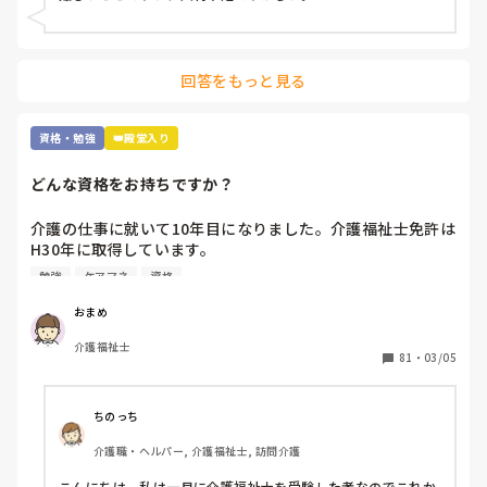
回答をもっと見る
資格・勉強
👑殿堂入り
どんな資格をお持ちですか？
介護の仕事に就いて10年目になりました。介護福祉士免許は
H30年に取得しています。

職場では次の資格にケアマネの資格を勧められます。なんと
勉強
ケアマネ
資格
なく参考書を買ってはみましたが、自分にとって何を取得す
るべきかに悩んでいます。

おまめ
介護福祉士
ユマニチュードや認知症ケア専門士の資格は興味がありま
81
・
03/05
す。

これから1年間くらいを勉強にあてて受験したいなと考えて
います。

ちのっち
介護職・ヘルパー, 介護福祉士, 訪問介護
皆さんはどんな資格を取得されていますか？

また介護福祉士取得済みでこれから資格取得を試みていられ
こんにちは。私は一月に介護福祉士を受験した者なのでこれか