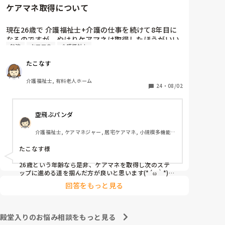
ケアマネ取得について
けどとんな資格にせよ「カネ」でしたね。

雑談すみません。
現在26歳で 介護福祉士+介護の仕事を続けて8年目に
なるのですが、やはりケアマネは取得したほうがいい
勉強
ケアマネ
介護福祉士
でしょうか？ 費用も時間もかかるので悩んでます
が、、 ちなみに今は有料で夜勤を月7,8回やってる状
たこなす
況です。なかなか勉強にも手がつかず 

皆さんは どうですか？
介護福祉士, 有料老人ホーム
24
・
08/02
空飛ぶパンダ
介護福祉士, ケアマネジャー, 居宅ケアマネ, 小規模多機能
型居宅介護, 社会福祉士
たこなす様

26歳という年齢なら是非、ケアマネを取得し次のステ
ップに進める道を掴んだ方が良いと思います(*´ω｀*)

正直、良くも悪くも自身の能力次第で広がる可能性があ
回答をもっと見る
りますよ。
殿堂入りのお悩み相談をもっと見る