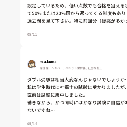
設定しているため、低い点数でも合格を狙える
て50%または20%国から返ってくる制度もあ
過去問を見て下さい。特に前回分（疑惑が多か
05/11
m.a.kuma
介護職・ヘルパー, ユニット型特養, 社会福祉士
ダブル受験は相当大変なんじゃないでしょうか…
私は学生時代に社福士の試験に受かりましたが
直前は試験に集中しました。

働きながら、かつ同時にはかなり試験に自信が
ないですね…
05/14