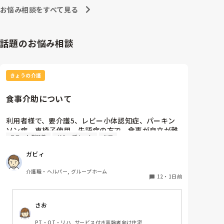
お悩み相談をすべて見る
話題のお悩み相談
きょうの介護
食事介助について
利用者様で、要介護5、レビー小体認知症、パーキン
ソン病、車椅子使用、失語症の方で、食事が自立が難
ユニット型特養
グループホーム
ケア
しくなって来ました。ご飯を、おにぎりにして、ご自
分で手づかみで食べてもらおうと、幼児が食べるくら
ガビィ
いのおにぎりにしてます。食べられる時とスプーンを
使っても難しい時があります。おかずも、おにぎり同
介護職・ヘルパー, グループホーム
様、手づかみでたべてもらってる時があるのですが、
12
・
1日前
難しい時は、職員が介助しています。ご飯は、おにぎ
りで手づかみでもいいのかなと思いますが、おかずの
さお
手づかみは、どうかなと思うのですが、皆さんはどう
思われますか？私は、自分の母親が手づかみで食べて
PT・OT・リハ, サービス付き高齢者向け住宅