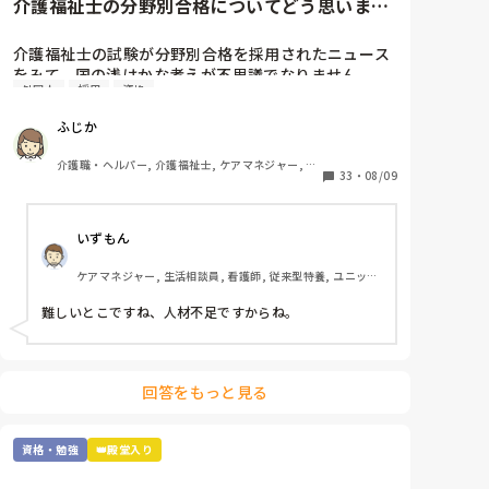
介護福祉士の分野別合格についてどう思います
か？
介護福祉士の試験が分野別合格を採用されたニュース
をみて、国の浅はかな考えが不思議でなりません。

外国人
採用
資格
利用は、外国人の合格率の引き上げと、介護福祉士の
人材確保のためといいますが…

ふじか
根本的に介護へ転職しようと思う方が少なくなってき
ているのに、高齢者は増加傾向です。

介護職・ヘルパー, 介護福祉士, ケアマネジャー, グ
年々、介護福祉士の試験が容易になり、資格意義がな
33
・
08/09
ループホーム, 訪問介護
くなってきており、何だか悲しくなってきます。

介護福祉士を軽んじられそうで悲しいです。皆さん
いずもん
は、分野別合格についてどう思われますか？
ケアマネジャー, 生活相談員, 看護師, 従来型特養, ユニット
型特養, 社会福祉士
難しいとこですね、人材不足ですからね。
回答をもっと見る
資格・勉強
👑殿堂入り