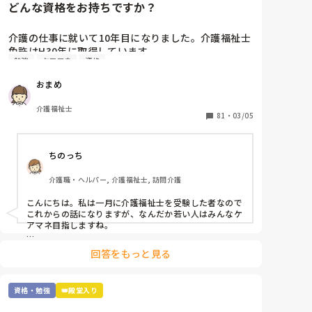
どんな資格をお持ちですか？
介護の仕事に就いて10年目になりました。介護福祉士
免許はH30年に取得しています。

勉強
ケアマネ
資格
職場では次の資格にケアマネの資格を勧められます。
なんとなく参考書を買ってはみましたが、自分にとっ
おまめ
て何を取得するべきかに悩んでいます。

介護福祉士
ユマニチュードや認知症ケア専門士の資格は興味があ
81
・
03/05
ります。

これから1年間くらいを勉強にあてて受験したいなと
ちのっち
考えています。

介護職・ヘルパー, 介護福祉士, 訪問介護
皆さんはどんな資格を取得されていますか？

また介護福祉士取得済みでこれから資格取得を試みて
こんにちは。私は一月に介護福祉士を受験した者なので
いられる方は何を目標にされていますか？

これからの話になりますが、なんだか若い人はみんなケ
アマネ目指しますね。

追記:

まぁ「介護のプロ」でもなんでもいいと思いますが、介
介護福祉士取得前に

回答をもっと見る
護福祉士取ってからそれから何がしたいかって人それぞ
鼻腔内・口腔内の喀痰吸引

れですね。

胃瘻・腸ろうの経管栄養 の資格は持ってます。

あと、元美容師アシスタントなので美容師免許もあり
資格・勉強
👑殿堂入り
私はテレビの影響か訪問ヘルパーやってるからか「遺品
ます。
整理」とか興味ありますね。
