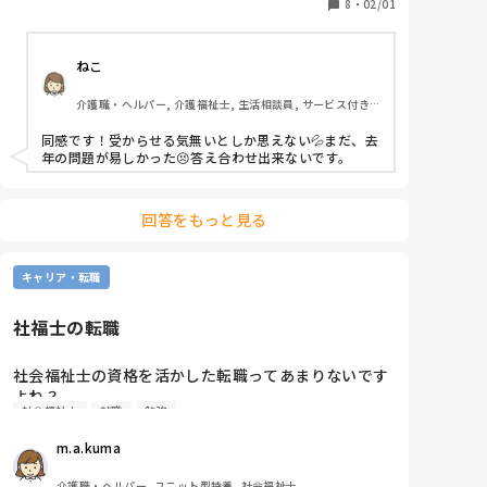
ジと出したものだと67/125でした。

8
・
02/01
もちろんこれが正確な合否判定ではないのはわかって
ねこ
いるのですがこれはちょっと…

介護職・ヘルパー, 介護福祉士, 生活相談員, サービス付き
僕としては80/125で合格！っていうのが理想です。
高齢者向け住宅, デイサービス, 訪問介護, ユニット型特養
(80点なら安全圏内だしそれ以上の高得点は無理かな
同感です！受からせる気無いとしか思えない💦まだ、去
と)それを狙って今回3回目の受験でしたが、それすら
年の問題が易しかった😣答え合わせ出来ないです。
もできないのかと。悲しくなります。やっぱり介護職
として無能なんだとあらためて思いました。

回答をもっと見る
自己採点でこんな点数ならもう望めないなと。

もし今回も不合格なら、国家試験はもちろん、介護福
祉士はきっぱり諦めようと思っています。

キャリア・転職
参考書に登録証の見本のページがあり、そこに「介護
社福士の転職
福祉士登録証をもらっている自分をイメージして、受
験勉強でくじけそうになったときなどは、じっくりと
社会福祉士の資格を活かした転職ってあまりないです
ながめてモチベーションを高めましょう!!」とイラス
よね？

ト付きで書かれていましたが、とんでもない！不合格
社会福祉士
就職
勉強
介護福祉士は現場で重宝されるし、募集要項にもよく
が込んでいるのにそんな事したらプレッシャーになる
掲載されてますが、社会福祉士ってあまり見かけない
し、惨めな気持ちになるし、そういう傷口に塩を塗る
m.a.kuma
と思いませんか？

ようなことはとてもじゃないけどできません。

社福士の方が知識も試験も難しいのに、いざ就職しよ
介護職・ヘルパー, ユニット型特養, 社会福祉士