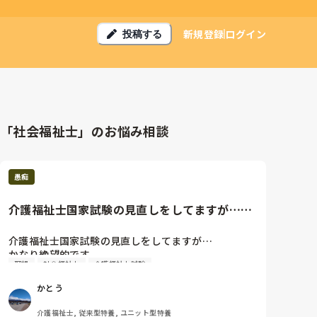
新規登録
ログイン
投稿する
「社会福祉士」のお悩み相談
愚痴
介護福祉士国家試験の見直しをしてますが…か
なり絶望的です。回答速報を出...
介護福祉士国家試験の見直しをしてますが…

かなり絶望的です。

理想
社会福祉士
介護福祉士試験
回答速報を出してるサイトによって答えは違います
かとう
が、ユーキャンだと73/125、回答を紹介しているサイ
トだと70/125、大阪介護転職ネットがキャリアカレッ
介護福祉士, 従来型特養, ユニット型特養