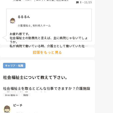
うと思うと働き口が微妙だなと感じています。
8
・
11/15
こうも不合格が続くと、もはや国家試験は落ちるため
にあるとしか思えませんし、むしろそれに受かる人が
いる事がとても信じられない。

るるるん
どの資格でも、国家資格を持ってる人って本当にすご
介護福祉士, 有料老人ホーム
いなと。国家資格に縁がない分、それだけで尊敬に値
します。 

お疲れ様です。

社会福祉士の勤務先と言えば、主に病院じゃないでしょ
ケアマネとか社会福祉士、東京芸大の受験で躓くなら
うか。

私が病院で働いている時、介護士として働いていた社福
理解出来ますけど、介護福祉士で3回躓いてるとか本
士の資格保持者が、相談員としての異動を命じられてい
当に意味がわからない。

回答をもっと見る
ましたね。

あとは、社会福祉協議会ですかね。

まだ本当の合格発表ではありませんが、薄々結果が見
介護福祉士は不足していますし、ひとつの事業所でたく
えたような気がします。よほど合格点が低くなければ
キャリア・転職
さん必要ですから募集が多いのは当然かと思います。
可能性はありますが、合格点が下がるなんて思えませ
ん。

社会福祉士について教えて下さい。
とても胸糞悪いです。
社会福祉士を取るとどんな仕事できますか？介護施設
で働ければと思っています。
社会福祉士
施設
ピーチ