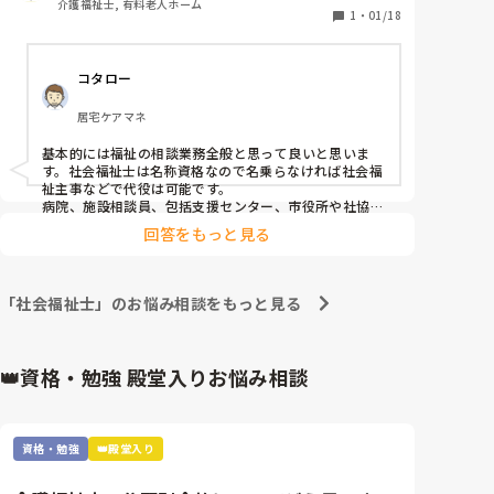
介護福祉士, 有料老人ホーム
1
・
01/18
コタロー
居宅ケアマネ
基本的には福祉の相談業務全般と思って良いと思いま
す。社会福祉士は名称資格なので名乗らなければ社会福
祉主事などで代役は可能です。

病院、施設相談員、包括支援センター、市役所や社協な
どが代表的です。最近では成年後見人関係で独立するも
回答をもっと見る
あっています。
「社会福祉士」のお悩み相談をもっと見る
👑資格・勉強 殿堂入りお悩み相談
資格・勉強
👑殿堂入り