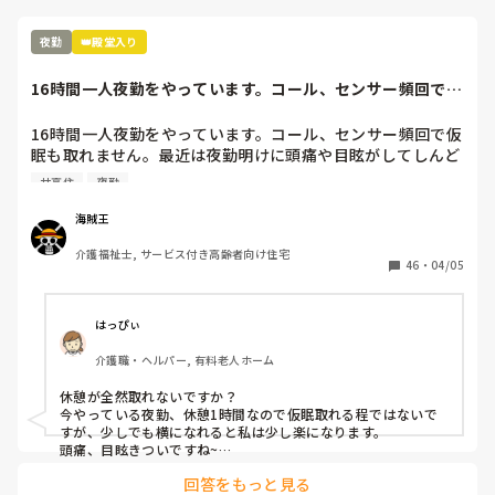
夜勤
👑殿堂入り
16時間一人夜勤をやっています。コール、センサー頻回で仮
眠も取れません...
16時間一人夜勤をやっています。コール、センサー頻回で仮
眠も取れません。最近は夜勤明けに頭痛や目眩がしてしんど
いです(--;)

サ高住
夜勤
皆さんの施設では夜勤は休憩ありますか？？
海賊王
介護福祉士, サービス付き高齢者向け住宅
46
・
04/05
はっぴぃ
介護職・ヘルパー, 有料老人ホーム
休憩が全然取れないですか？

今やっている夜勤、休憩1時間なので仮眠取れる程ではないで
すが、少しでも横になれると私は少し楽になります。

頭痛、目眩きついですね~

頭痛防止に水分多目に摂り、血の巡りが良くなる健康食品飲み
回答をもっと見る
ながらやってます。
