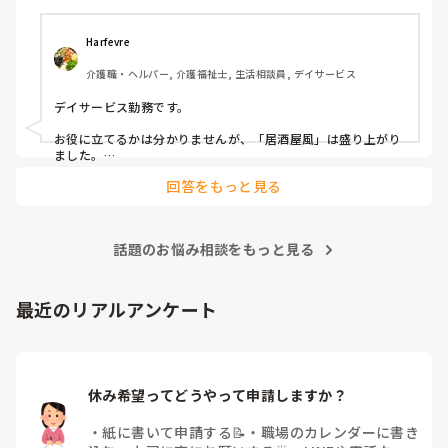
す。

毎月：「カフェ」と称して少し豪華なおやつとコーヒー・緑
Harfevre
茶等の提供、カレンダー作り

介護職・ヘルパー, 介護福祉士, 生活相談員, デイサービス
隔月： ランチのテイクアウトイベント

デイサービス勤務です。

その他： 季節ごとの定期的な行事(運動会や七夕など)

お役に立てるかは分かりませんが、「居酒屋風」は盛り上がり
ました。

ノンアルコール飲料に枝豆などのおつまみ、カラオケでデュエ
今の内容も喜ばれているのですが、最近少しマンネリ化して
回答をもっと見る
ットしたり…

きたなと感じており、新しく喜ばれるようなアイデアを探し
アルコールが入ってないのに「酔っちゃった」と雰囲気に呑ま
ています。

れてなのか、ほんのり顔が赤くなる方もいらっしゃいました。

企画の参考にさせていただきたいため、「うちは毎月こんな
参考になれば幸いです。

イベントをしている」「年〇回、こんな大型行事がある」
話題のお悩み相談をもっと見る
「マンネリ打破にこれが盛り上がった！」など、皆さんの施
あとは、寄せ植え(鉢にいくつかの苗を植える)やビンゴ大会な
設のリアルな内容やおすすめのレクをぜひ教えていただける
最近のリアルアンケート
と嬉しいです。

どうぞよろしくお願いいたします。
休み希望ってどうやって申請しますか？
・
紙に書いて申請する📝
・
職場のカレンダーに書き