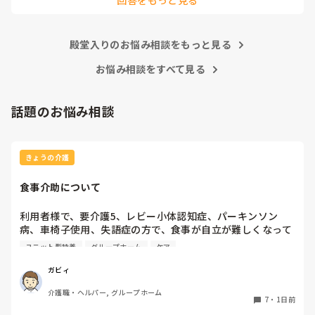
回答をもっと見る
殿堂入りのお悩み相談をもっと見る
お悩み相談をすべて見る
話題のお悩み相談
きょうの介護
食事介助について
利用者様で、要介護5、レビー小体認知症、パーキンソン
病、車椅子使用、失語症の方で、食事が自立が難しくなって
来ました。ご飯を、おにぎりにして、ご自分で手づかみで食
ユニット型特養
グループホーム
ケア
べてもらおうと、幼児が食べるくらいのおにぎりにしてま
す。食べられる時とスプーンを使っても難しい時がありま
ガビィ
す。おかずも、おにぎり同様、手づかみでたべてもらってる
介護職・ヘルパー, グループホーム
時があるのですが、難しい時は、職員が介助しています。ご
7
・
1日前
飯は、おにぎりで手づかみでもいいのかなと思いますが、お