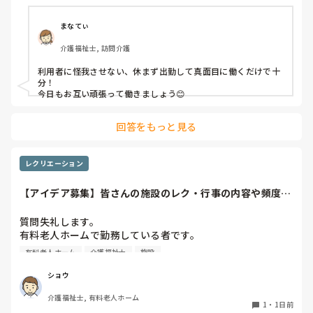
利用者からは「素直に話聞いてくれる」・「言いやすい・頼
まなてぃ
みやすい」

介護福祉士, 訪問介護
って言われます。

利用者に怪我させない、休まず出勤して真面目に働くだけで十
職員から見ての私は？って考えたら答えられる自信がないで
分！

す…

今日もお互い頑張って働きましょう😊
やだな、この自暴自棄…
回答をもっと見る
レクリエーション
【アイデア募集】皆さんの施設のレク・行事の内容や頻度を
教えてください
質問失礼します。

有料老人ホームで勤務している者です。

有料老人ホーム
介護福祉士
施設
他の施設様では、どのようなレクリエーションや行事を、ど
のくらいの頻度で行っているのか参考にさせていただきたく
ショウ
質問いたしました。

介護福祉士, 有料老人ホーム
うちの施設では現在、以下のような取り組みを行っていま
1
・
1日前