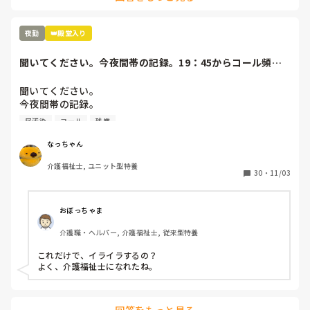
れてます。
夜勤
👑殿堂入り
聞いてください。今夜間帯の記録。19：45からコール頻
回。オムツ外し始...
聞いてください。

今夜間帯の記録。

19：45からコール頻回。オムツ外し始まる。21時ズボン脱
尿汚染
コール
残業
ぐ。足が痒いとの訴えにワセリン塗布。22:40ズボン脱いで
るオムツ外し。23:30オムツカバー顔の横。パットは手す
なっちゃん
り。ズボンは履いている。リネンは尿汚染。パジャマはビシ
介護福祉士, ユニット型特養
ョビショ。リネン、パジャマ更衣、オムツ新しいのをする。
30
・
11/03
眠れない様子なので、リビングで見守り。1時トイレに行く
と、排尿し、オムツ当て直し。臥床させる。

もううんざり。明日は残業頼まれているからホントやめてほ
おぼっちゃま
しい。これ打ってたら、イライラ少し解消しました。ありが
介護職・ヘルパー, 介護福祉士, 従来型特養
とうございました😊
これだけで、イライラするの？

よく、介護福祉士になれたね。