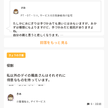
かずの手づかみは、どうかなと思うのですが、皆さんはどう
思われますか？私は、自分の母親が手づかみで食べてるのを
さお
見たら、悲しくなります…職員さん、介助して下さいと思っ
PT・OT・リハ, サービス付き高齢者向け住宅
てしまいます…
たしかにおにぎりは手づかみでも良いとはおもいますが、おか
ずは種類にもよりますけど、手づかみだと抵抗がありますよ
ね。

自分の親と思うと悲しくなります。

フルーツや温野菜とかならまだ良いでしょうけど。嚥下状態は
回答をもっと見る
どうなんでしょうか？とろみつけてたりするのを手づかみは抵
抗がありますね。
きょうの介護
役割
私以外のデイの職員さんはそれぞれに

得意なものを持っています。

自信
デイサービス
職員
裁縫や手作業など。

介助で言えば、要領よく動けたりと。

きみ
介護福祉士, デイサービス
今の私を振り返ってみたら…何も持っていないことが虚しく
6
・
2日前
なってきました…
