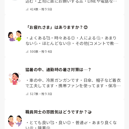
込む
・
上司に直にお願いする🙇
・
LINEや電話など
で申請する
・
その他（コメントで教えてください）
424
票・
残り5日
「お疲れさま」はありますか？😊
・
よくある🥰
・
時々ある😊
・
人による🤔
・
あまり
ない💦
・
ほとんどない😢
・
その他(コメントで教え
てください)
500
票・
残り4日
猛暑の中、通勤時の暑さ対策は…？
・
車の中、冷房ガンガンです
・
日傘、帽子など着衣
で工夫してます
・
携帯ファンを使ってます
・
保冷剤
を持ち運んでいます
・
特に暑さ対策はしていませ
527
票・
残り3日
ん
・
その他（コメントで教えて下さい）
職員同士の雰囲気はどうですか？🤝
・
とても良い🥰
・
良い😊
・
普通🌿
・
あまり良くな
い💭
・
険悪😢