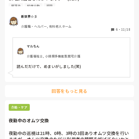
１人夜勤で、就寝介助、起床介助他諸々してます。

尿汚染
起床介助
巡回
どれだけ忙しくても、人って一旦覚えると行動ってマシーン
化します。

新世界☆彡
利用者介護度は、車いす15名、寝たきり6名、歩行器4名、
介護職・ヘルパー, 有料老人ホーム
認知症5名、成人病3名、片麻痺1名、精神病3名、杖1名、徘
6
・
11/18
徊者3名、全介助5名という感じです💦

最近は自室転倒が8名ほど立て続けにあり、怪我人だらけな
マルちん
のです。

介護福祉士, 小規模多機能型居宅介護
認知もあり、独歩で歩いたり、出来ないことを勝手にしたり
です。

読んだだけで、めまいがしました(笑)
(住宅型なので、室内部分は介護に含まれない)

よく見ると、夜中、青タンやたんこぶ作ったり、身体に包帯
巻いたり、生々しい人たちにコールされてる。

回答をもっと見る
しゃべれないはずの人のひとり言とか‥　痛い、苦しいの声
を出して叫ぶ人‥

転倒しまくって顔の色んな箇所が腫れる人‥、うんちをベッ
介助・ケア
ドになすりつける人‥コール超頻回、1時間に一度フロアを
徘徊する人‥

夜勤中のオムツ交換
巡視の際いつもすっぽんぽんの人‥

尿汚染全更衣毎回の人‥

夜勤中の巡視は21時、0時、3時の3回ありオムツ交換を行い
おむつをとって床に放り投げて捨ててる人‥

ますが、オムツ交換のたびに利用者の睡眠を妨げてないかと