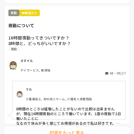
明け方にパクッと食べれる軽食があると私は少し楽になりま
す。
夜勤
👑殿堂入り
夜勤について
16時間夜勤ってきついですか？

8時間と、どっちがいいですか？
夜勤
スマイル
デイサービス, 無資格
68
・
09/27
てら
介護福祉士, 有料老人ホーム, 介護老人保健施設
8時間のところは経験したことがないので比較は出来ません
が、現在16時間夜勤のところで働いています。1度の夜勤で2日
働いたことに

なるので休みが多く感じてお得感があるので私は好きです。

回答をもっと見る
きついのはきついですが、1時間仮眠ができるのでなんとかや