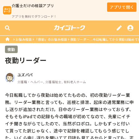
介護士
だけの相談アプリ
アプリで開く
アプリを無料でダウンロード！
お悩み相談
「夜勤」のお悩み相談
夜勤リーダー...今日転職してから夜勤は始めて
夜勤
夜勤リーダー
ユズパパ
介護職・ヘルパー, 介護福祉士, 有料老人ホーム
今日転職してから夜勤は始めてたものの、初の夜勤リーダー業
務。リーダー業務と言っても、巡視と排泄、起床の通常業務に申
し送りが追加されただけ。日中のリーダー業務はやっておらず、
そもそもiPadでの記録も今の職場が初めてなので、先輩にイチ
イチ聞きながらでしたので、当然ポロポロ。しかもずっと付い
て貰ってた訳じゃなく、途中で記録を確認してもらう感じでし
た。いくら申し送りを聞いてて日誌も見てるからと言っても、正