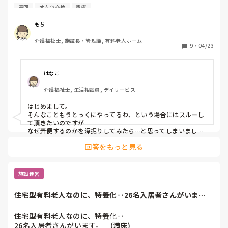
れたり、酷い時は口にしてしまいます。

巡回
オムツ交換
家族
巡回・オムツ交換の頻度や時間を変えたり、オムツを逆に付
けたり等行いましたがあまり効果が得られませんでした。

もち
介護福祉士, 施設長・管理職, 有料老人ホーム
家族様は拘束して構わないと仰っていますが、、

9
・
04/23
上記の他に拘束に当たらない対応策等あれば共有頂きたいで
す。
はなこ
介護福祉士, 生活相談員, デイサービス
はじめまして。

そんなこともうとっくにやってるわ、という場合にはスルーし
て頂きたいのですが

なぜ弄便するのかを深掘りしてみたら…と思ってしまいまし
た。

回答をもっと見る
弄便は毎回でしょうか、決まったタイミングでしょうか、それ
ともバラバラでしょうか、

便の性状はどうでしょうか、

お腹の調子は如何でしょうか、

施設運営
そのときの本人のご様子はどうでしょうか、お話はできるレベ
ルでしょうか、

住宅型有料老人なのに、特養化‥26名入居者さんがいま
実は綺麗にしたいだけとかのパターンもあります。

す。　(満床)１人...
すみません、すでにお試しされていましたらやかましいです
ね…
住宅型有料老人なのに、特養化‥

26名入居者さんがいます。　(満床)
