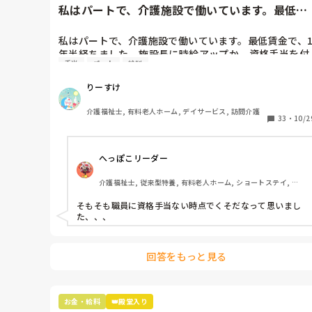
私はパートで、介護施設で働いています。最低賃
金で、1年半経ちました。施...
私はパートで、介護施設で働いています。最低賃金で、
年半経ちました。施設長に時給アップか、資格手当を付
手当
パート
給料
けて下さいっと相談したところ

職員さんに、資格手当つけてないのに、なぜ、パートに
りーすけ
付けられる？って怒られました。

ショックですが、職員さん、手当なしでよく働いている
介護福祉士, 有料老人ホーム, デイサービス, 訪問介護
なぁって

33
・
10/2
パートって、資格手当つかないのですか？
へっぽこリーダー
介護福祉士, 従来型特養, 有料老人ホーム, ショートステイ, ユ
ニット型特養
そもそも職員に資格手当ない時点でくそだなって思いまし
た、、、
回答をもっと見る
お金・給料
👑殿堂入り