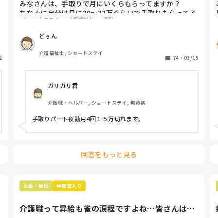
みなさんは、手取りで月にいくらもらってますか？

ちなみに自分は月に20〜22万ぐらいで手取りもらってる
ショートステイ
介護福祉士
夜勤
のですがよい方でしょうか？

年収は400万いかないぐらいです。相場が知りたいで
どぅん
す。
介護福祉士, ショートステイ
2
74
・
03/15
ガリガリ君
介護職・ヘルパー, ショートステイ, 無資格
手取りパート夜勤月4回１５万切れます。
回答をもっと見る
お金・給料
👑殿堂入り
介護職って昇給も雀の涙程ですよね…皆さんは年