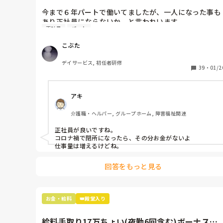
今まで６年パートで働いてましたが、一人になった事も
あり正社員にならないか、と言われいます。

正社員
パート
保険の事とか考えると正社員になった方が良いのは分か
っているのですが…

こぶた
迷わず正社員になります！って言えない私がいます。そ
れぞれのメリットデメリットを考えてどうしたらいいで
デイサービス, 初任者研修
しょうか？
39
・
01/2
アキ
介護職・ヘルパー, グループホーム, 障害福祉関連
正社員が良いですね。

コロナ禍で閉所になったら、その分お金がないよ

仕事量は増えるけどね。
回答をもっと見る
お金・給料
👑殿堂入り
給料手取り17万ちょい(夜勤6回含む)ボーナスか