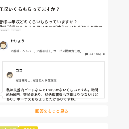
年収いくらもらってますか？
皆様は年収どのくらいもらっていますか？

勤務形態にもよると思いますが教えていただけると助か
給料
転職
ります。

転職活動の参考にできればと考えています。
おりょう
介護職・ヘルパー, 介護福祉士, サービス提供責任者, 
53
・
06/18
送迎ドライバー, 障害福祉関連, 障害者支援施設, 社会
福祉士
ココ
介護福祉士, 介護老人保健施設
私は扶養内パートなんで130いかないくらいですね。時間
給960円。交通費あり。処遇改善費も正職より少ないけど
あり。ボーナスもちょっとだけありですね。
回答をもっと見る