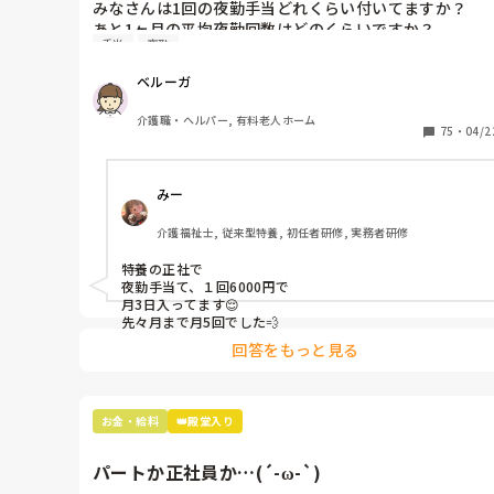
みなさんは1回の夜勤手当どれくらい付いてますか？

あと1ヶ月の平均夜勤回数はどのくらいですか？

手当
夜勤
以前は夜勤やれる人が少なくて月に10回近くもあったの
ベルーガ
ですが、最近は逆に夜勤のみの職員が増えて大幅に回数
が減ってしまいました。

介護職・ヘルパー, 有料老人ホーム
夜勤が多いのも嫌ですが夜勤手当が入らないのもわりと
75
・
04/2
しんどいですよね(；´Д｀)
みー
介護福祉士, 従来型特養, 初任者研修, 実務者研修
特養の正社で

夜勤手当て、１回6000円で

月3日入ってます😌

先々月まで月5回でした💨
回答をもっと見る
お金・給料
👑殿堂入り
パートか正社員か…(´-ω-`)