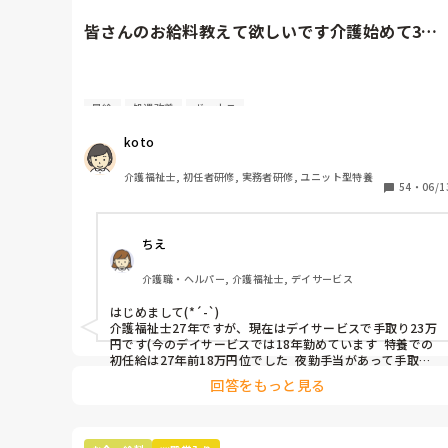
皆さんのお給料教えて欲しいです介護始めて3
年。昇給はあるも引かれたら金...
昇給
処遇改善
ボーナス
皆さんのお給料教えて欲しいです

koto
介護始めて3年。

昇給はあるも引かれたら金額変わらず…

介護福祉士, 初任者研修, 実務者研修, ユニット型特養
54
・
06/1
私は、関東勤務。

ユニット型特養、夜勤16時間1人 6000円×5〜6回

ちえ
残業ほぼなし。

介護職・ヘルパー, 介護福祉士, デイサービス
基本給17万円

(資格手当 処遇改善+特定改善3.5万、夜勤手当込み)

はじめまして(*´-`)

介護福祉士27年ですが、現在はデイサービスで手取り23万
月に手取りで19万円程です。

円です(今のデイサービスでは18年勤めています  特養での
初任給は27年前18万円位でした  夜勤手当があって手取り
は22位でした)

ボーナスは夏と冬 合計、手取り50万円ほど

回答をもっと見る
夜勤がある施設なら、もう少し手取りがあると思います
介護は低いと言われていますが

が…

このまま続けて、どれ程の給料になるのか
