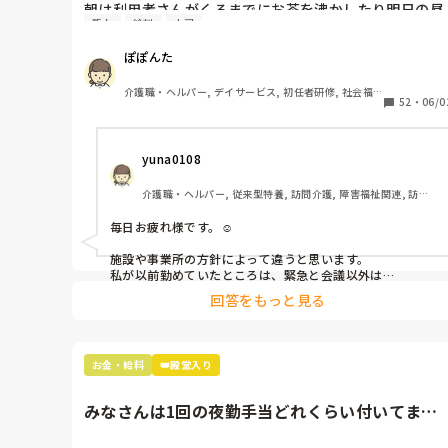
朝は利用者さんがくるまでにお茶を沸かしたり明日の昼
新人
給料
上司
食の手配をしたりと細かい仕事がいくつもあるのです
が、誰1人それを勤怠につけていません。

ぽぽんた
しかし毎朝の30分のサービス労働も積み重ねればそれな
りの額になるのでつけるべきではないかと思ってます。

介護職・ヘルパー, デイサービス, 初任者研修, 社会福
上司が怖くて勤怠につけていいか聞きにくいのですが、
52
・
06/0
祉士
この業界ではこれが当たり前なんですか？
yuna0108
介護職・ヘルパー, 従来型特養, 訪問介護, 障害福祉関連, 訪問
入浴
毎日お疲れ様です。☺️

施設や事業所の方針によって違うと思います。

私が以前勤めていたところは、緊急と会議以外は

全てサービス残業でした。💦

回答をもっと見る
今の事業所は、業務内容によってはつけてもらえます。

新人さんなら、特に怖くて聞けないですよね。。。😅
お金・給料
👑殿堂入り
みなさんは1回の夜勤手当どれくらい付いてます
か？あと1ヶ月の平均夜勤回...