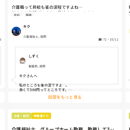
間どのくらい昇給されていま...
介護職って昇給も雀の涙程ですよね…

皆さんは年間どのくらい昇給されていますか？
昇給
職種
キク
介護福祉士, 病院
6
72
・
10/12
しずく
看護師, 病院
キクさんへ

私のところも雀の涙ですよ…。

良くて500円ってところです。

必死で働いて、技術身につけて500円…

回答をもっと見る
小学生のお小遣いか！って、言いたくなります…。

その１年はお金では買えない出会いもあるし、経験もする
けど、やはり目に見える評価がほしいですよね…。
お金・給料
👑殿堂入り
介護福祉士、グループホーム勤務。勤務して7年