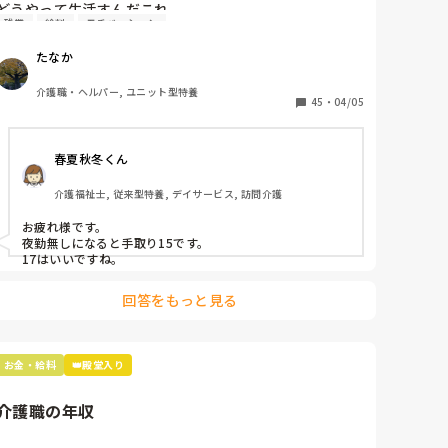
どうやって生活すんだこれ

残業
給料
モチベーション
介護士さすがに給料低すぎるでしょ

高校生と同じやって

たなか
人が増えて残業減るのはいいけど生活は苦しいよ

介護職・ヘルパー, ユニット型特養
せめて20乗ってくれないときついて
45
・
04/05
春夏秋冬くん
介護福祉士, 従来型特養, デイサービス, 訪問介護
お疲れ様です。

夜勤無しになると手取り15です。

17はいいですね。
回答をもっと見る
お金・給料
👑殿堂入り
介護職の年収