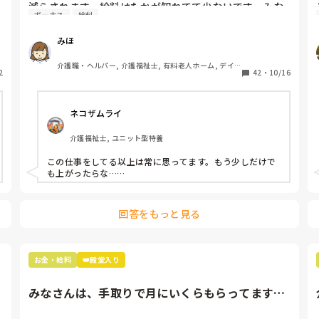
減らされます。給料はたかが知れてて少ないです。みな
ボーナス
給料
さんは給料が少ないなって思った事はありますか❓
みほ
介護職・ヘルパー, 介護福祉士, 有料老人ホーム, デイ
2
42
・
10/16
サービス
ネコザムライ
介護福祉士, ユニット型特養
この仕事をしてる以上は常に思ってます。もう少しだけで
も上がったらな……
回答をもっと見る
お金・給料
👑殿堂入り
みなさんは、手取りで月にいくらもらってます
か？ちなみに自分は月に20〜...