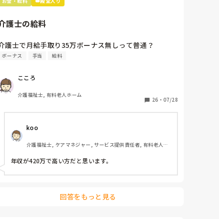
お金・給料
👑殿堂入り
介護士の給料
介護士で月給手取り35万ボーナス無しって普通？
ボーナス
手当
給料
こころ
介護福祉士, 有料老人ホーム
26
・
07/28
koo
介護福祉士, ケアマネジャー, サービス提供責任者, 有料老人ホ
ーム, サービス付き高齢者向け住宅, デイサービス, デイケア・
通所リハ, 訪問介護, ユニット型特養, 居宅ケアマネ, 障害福祉
年収が420万で高い方だと思います。
関連
回答をもっと見る