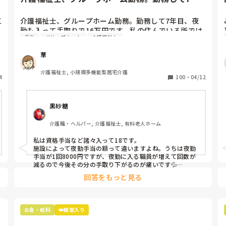
目、夜勤も入って手取りで1...
三
介護福祉士、グループホーム勤務。勤務して7年目、夜
勤も入って手取りで16万円です。私の住んでいる所では
手当
グループホーム
介護福祉士
普通ですが手取り20万は欲しいなと思っています。皆さ
ん、20万円貰ってますか？

華
夜勤手当は一回3,500円です。
介護福祉士, 小規模多機能型居宅介護
4
100
・
04/12
黒砂糖
介護職・ヘルパー, 介護福祉士, 有料老人ホーム
私は資格手当など諸々入って18です。

施設によって夜勤手当の額って違いますよね。うちは夜勤
手当が1回8000円ですが、夜勤に入る職員が増えて回数が
減るので今後その分の手取り下がるのが痛いです💦

…私も20万欲しいです。
回答をもっと見る
お金・給料
👑殿堂入り