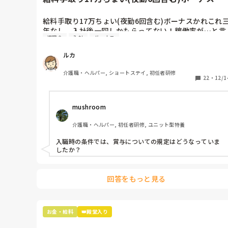
れこれ三年なし。入社後...
給料手取り17万ちょい(夜勤6回含む)ボーナスかれこれ
年なし。入社後一回しかもらってない！稼働率が…と言
退職金
入社
ボーナス
われると返す言葉なし。人間関係が超良好だけに辞めな
いだけ。

ルカ
皆さんなら転職しますか？生活や老後の事　考えると転
職した方が良いとは思うけど…悩みます。ちなみに退職
介護職・ヘルパー, ショートステイ, 初任者研修
金もなし。結局甘い水に浸って転職する勇気がない小心
22
・
12/1
者なんですよね(￣∀￣)
mushroom 
介護職・ヘルパー, 初任者研修, ユニット型特養
入職時の条件では、賞与についての規定はどうなっていま
したか？
回答をもっと見る
お金・給料
👑殿堂入り