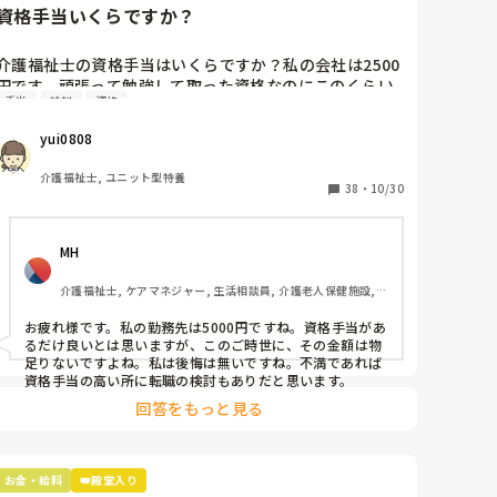
資格手当いくらですか？
介護福祉士の資格手当はいくらですか？私の会社は2500
円です。頑張って勉強して取った資格なのにこのくらい
手当
給料
資格
しか貰えないんだなと思います。資格を持ってるからと
仕事が増えることはあるのに資格を持ってない人の方が
yui0808
普通に給料が高いこともあります。

介護福祉士, ユニット型特養
資格取らなければよかったなーと後悔することはありま
38
・
10/30
すか？
MH
介護福祉士, ケアマネジャー, 生活相談員, 介護老人保健施設, 
社会福祉士
お疲れ様です。私の勤務先は5000円ですね。資格手当があ
るだけ良いとは思いますが、このご時世に、その金額は物
足りないですよね。私は後悔は無いですね。不満であれば
資格手当の高い所に転職の検討もありだと思います。
回答をもっと見る
お金・給料
👑殿堂入り