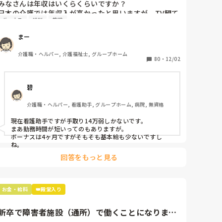
みなさんは年収はいくらくらいですか？

日本の介護では年収入が高かったと思いますが、TV観て
ボーナス
給料
施設
いて「そんなにないし！」とツッコミ入れながら観てい
ました。

まー
私は350万円ないです。

介護職・ヘルパー, 介護福祉士, グループホーム
月は22万程で手取りが17万です、、。手取り20万くらい
80
・
12/02
碧
介護職・ヘルパー, 看護助手, グループホーム, 病院, 無資格
現在看護助手ですが手取り14万弱しかないです。

まあ勤務時間が短いってのもありますが。

ボーナスは4ヶ月ですがそもそも基本給も少ないですし
ね。
回答をもっと見る
お金・給料
👑殿堂入り
新卒で障害者施設（通所）で働くことになりまし