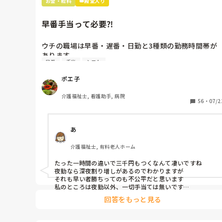
お金・給料
👑殿堂入り
参考にしたいです。

ボーナスが少ないので副業を考えています

手取り30万には、責任者か何かじゃない限りはなかなかな
地域差はあると思いますが

早番手当って必要⁈
らないですね

勤続年数(介護歴) 初任給と今の給料を教えて下さい
考えてみれば、30年近く勤めていても、お給料はさほど変
ウチの職場は早番・遅番・日勤と3種類の勤務時間帯が
わっていないですね

あります。

時代が変わっても介護職の待遇はあまり変わらないです

早番
手当
シフト
日勤は手当はありませんが、他は一回¥3,000の手当が付
きます。

ポエ子
遅番は日勤が帰った後、一人で退勤時間までこなさなけ
介護福祉士, 看護助手, 病院
ればいけないため、負担が大きく手当は必要でしょうけ
56
・
07/2
ど、早番は日勤より一時間早く来てお茶出し等の朝食の
準備を行うだけです。

あ
仮に何らかのアクシデント（患者の失禁対応等）で業務
介護福祉士, 有料老人ホーム
が遅れても、後から来る日勤の方がカバーしてくれま
す。

たった一時間の違いで三千円もつくなんて凄いですね

夜勤なら深夜割り増しがあるのでわかりますが

一時間早く来るだけでそれだけ手当がもらえるため、職
それも早い者勝ちってのも不公平だと思います

員は早番の奪い合いとなります。（次月の希望勤務表は
私のところは夜勤以外、一切手当ては無いです

それこそ朝五時くらいからの出勤なら手当てはあっても良
早く書いたもの勝ちです）

回答をもっと見る
いのかと思いますが、そうじゃなさそうですし
個人的には早番は早く帰れるメリットがあるので手当は