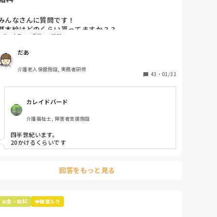
わたしは、朝夕の送迎も担当してたので、尚更時間もな
く、パソコン未経験だったので、とても大変でした😖💦

みんなさんに質問です！

新卒の若い子たちは、イベントの係りなども決められたり
基本給はどのくらい貰ってますか？？

していて、とても大変そうでしたよ😭

ボーナス
手当
給料
その他に細い情報とかあれば教えてほしいです。

経験年数や施設形態などです。

わたしは、結局はパートなので、そうゆうことはさせられ
だあ
私は3年目の老健で14万5000円です、、、

なかったので、なんとかやっていましたが、３年も経たな
いで辞めていく人ばかりでしたよ😱

質問よろしくお願いします！！！！！
介護老人保健施設, 実務者研修
43
・
01/31
特にうちの施設は大きな行事が２ヶ月に一度位はあったの
で、余計大変だったと思います‼️(-_-;)
カレイドバード
介護福祉士, 障害者支援施設
四半世紀います。

20かけるくらいです
回答をもっと見る
お金・給料
👑殿堂入り