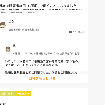
た休憩時間は雇用書に1時間...
新卒で障害者施設（通所）で働くことになりました

休憩時間は雇用書に1時間とあるのですが全く休憩ない
新卒
障害者施設
障害者
ですし、出勤する際もタイムカードではなくスタンプを
押して出勤するので残業の計算ができない状況です

まる
やはり介護の分野はこういう感じが多いのでしょうか

正直驚いています

初任者研修, 障害者支援施設
文章下手ですがよろしくお願いいたします
47
・
06/27
楓
介護職・ヘルパー, 介護福祉士, サービス付き高齢者向け住宅, 
デイサービス, 障害福祉関連, 障害者支援施設
わたしは、以前障がい者施設で常勤的非常勤と言う名の、
ようは、パートやってたことがあります。

勤務は正規職員と同じ時間でした。休憩も１時間になって
ましたが、利用者さんと食事をし、その後利用者さんの休
回答をもっと見る
憩中の様子も見ないといけないので、自分の休憩時間はあ
りませんでした。出てしまう利用者さんもいるので、見守
りしないとならなかったです。😅

お金・給料
👑殿堂入り
それに、自分の担当利用者の１日の様子をパソコンで入力
しないとならないからです。

給料