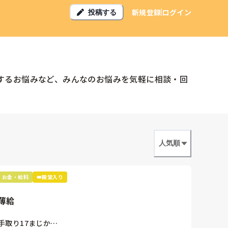
新規登録
ログイン
投稿する
するお悩みなど、みんなのお悩みを気軽に相談・回
人気順
お金・給料
👑殿堂入り
薄給
手取り17まじか…
