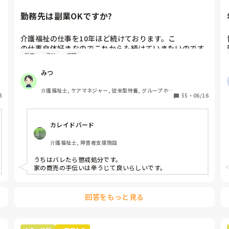
勤務先は副業OKですか?
介護福祉の仕事を10年ほど続けております。こ

の仕事自体好きなのでこれからも続けていきたいのです
副業
子供
退職
が、子どもの教育費等、金銭的な不安もあります。

そのため副業に取り組もうと考えていますが、この業界
みつ
はまだまだ副業することを良しとしない風潮があると感
じています。

介護福祉士, ケアマネジャー, 従来型特養, グループホ
3
皆さまの職場は副業することは許されていますでしょう
55
・
06/16
ーム, ショートステイ, デイサービス, 社会福祉士
か?
カレイドバード
介護福祉士, 障害者支援施設
うちはバレたら懲戒処分です。

家の商売の手伝いは辛うじて良いらしいです。
回答をもっと見る