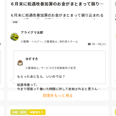
６月末に処遇改善加算のお金がまとまって振り込
まれるんですが貰った後で退...
1
６月末に処遇改善加算のお金がまとまって振り込まれる
んですが貰った後で退職を申し出たらダメでしょうか？
退職
アライグマ太郎
介護職・ヘルパー, 介護福祉士, 有料老人ホーム
9
46
・
06/22
ゆずすき
介護福祉士, サービス付き高齢者向け住宅
もらったあとなら、いいのでは？

処遇改善って、

今まで頑張って働いた時間に対して支給されると思うんで
すが。

回答をもっと見る
でも管理する側から言うと、

この時期が1番ビクビクします、誰か辞めますって言い出
すんじゃないかと。
お金・給料
👑殿堂入り