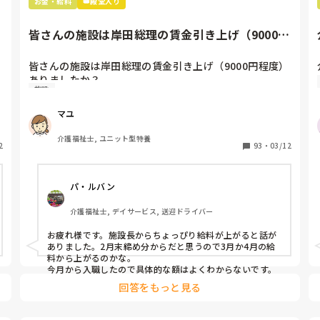
お金・給料
👑殿堂入り
皆さんの施設は岸田総理の賃金引き上げ（9000円
程度）ありましたか？私...
皆さんの施設は岸田総理の賃金引き上げ（9000円程度）
ありましたか？

施設
私のとこ何も連絡ないです…明細を見たところいっさい
あがってなかったんですが、あれっていつからなんでし
マユ
ょうか??

それとも、やっぱなしになったんでしょうか??
介護福祉士, ユニット型特養
2
93
・
03/12
パ・ルバン
介護福祉士, デイサービス, 送迎ドライバー
お疲れ様です。施設長からちょっぴり給料が上がると話が
ありました。2月末締め分からだと思うので3月か4月の給
料から上がるのかな。

今月から入職したので具体的な額はよくわからないです。
回答をもっと見る