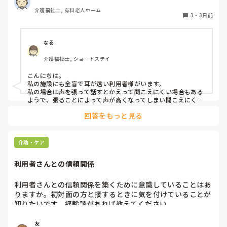
う方法で対応しています。

介護福祉士, 有料老人ホーム
聞き取れると安心していただける方なので何とか理解しても
3
・
3日前
らっているのですが、毎日のことなのでかなり喉に負担がか
かり、痛めてしまうことがあります。

なる
みなさんの職場で、このような方と関わる際に工夫している
介護福祉士, ショートステイ
ことや、喉に負担をかけずに意思疎通ができる良い方法など
があればぜひ教えていただきたいです。

こんにちは。

私の施設にも全盲で耳が遠い利用者様がいます。

よろしくお願いします。
私の場合は声を張って話すとかえって聞こえにくい場合もある
ようで、張ることによって声が高くなってしまい聞こえにくい
のだと思います。その為少しトーンを落とし話しかけるように
回答をもっと見る
しています。

なかなか対応が難しいですよね💦
介助・ケア
利用者さんとの信頼関係
利用者さんとの信頼関係を築くために意識していることはあ
りますか。初対面の方と接するときに気を付けていることが
知りたいです。経験談があれば教えてください。
友