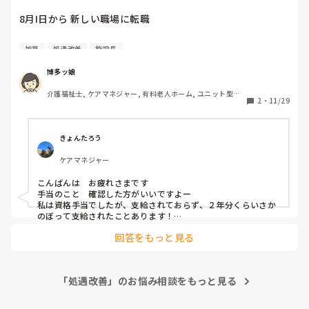
8月I日から 新しい職場に転職

職場

加算
処遇改善
施設長
介護職員等処遇改善加算(Ⅱ）

ありに チェック入ってるんだけど

博多ッ娘
何故か 支給されない……💦

介護福祉士, ケアマネジャー, 有料老人ホーム, ユニット型特
2
・
11/29
養
他の正職さんや パートさんには

ちゃんと 支給されてるのに……

きょんたろう
施設長に 聞いた方が いいのかな……
ケアマネジャー
こんばんは　お疲れさまです

手当のこと　確認した方がいいですよー

私は資格手当でしたが、支給されておらず、２年分くらいさか
のぼって支給されたことあります！

給与明細をきちんと確認しなかった私が悪いのですが‥

回答をもっと見る
大事なお給料のことなので、確認されたほうが良いと思います
^_^
「処遇改善」のお悩み相談をもっと見る