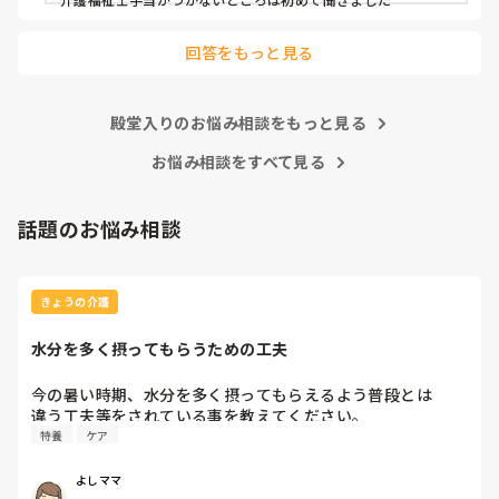
介護業界ではこれくらいですか？

回答をもっと見る
あたりまえの様に前残業・残業手当ては

ありません。全てサービス残業です。

あまりにも酷いと感じています。

殿堂入りのお悩み相談をもっと見る
お悩み相談をすべて見る
皆さんのご意見を頂ければと思います。
話題のお悩み相談
きょうの介護
水分を多く摂ってもらうための工夫
今の暑い時期、水分を多く摂ってもらえるよう普段とは

違う工夫等をされている事を教えてください。
特養
ケア
よしママ