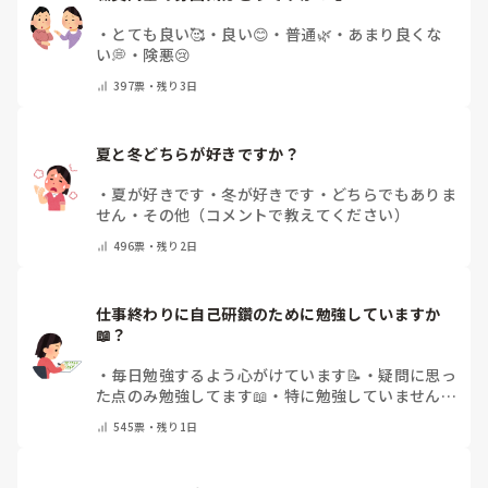
・
とても良い🥰
・
良い😊
・
普通🌿
・
あまり良くな
い💭
・
険悪😢
397
票・
残り3日
夏と冬どちらが好きですか？
・
夏が好きです
・
冬が好きです
・
どちらでもありま
せん
・
その他（コメントで教えてください）
496
票・
残り2日
仕事終わりに自己研鑽のために勉強していますか
📖？
・
毎日勉強するよう心がけています📝
・
疑問に思っ
た点のみ勉強してます📖
・
特に勉強していません
・
その他（コメントで教えてください）
545
票・
残り1日