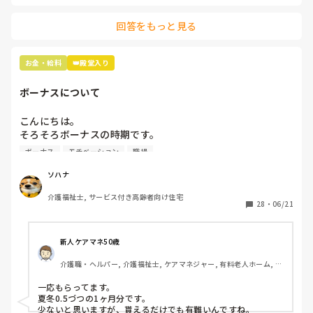
でますが💦

回答をもっと見る
物価高だから、もうちょっと給料あげて欲しい気持ちはあり
ます😢

お金・給料
👑殿堂入り
ちなみに施設形態は看護小規模多機能型居宅介護です！
ボーナスについて
こんにちは。

そろそろボーナスの時期です。

ボーナスが無い所で働いているのですが、みんなはどのくら
ボーナス
モチベーション
職場
い貰えるのでしょうか？

無いところは少ないのでしょうか？
ソハナ
介護福祉士, サービス付き高齢者向け住宅
28
・
06/21
新人ケアマネ50歳
介護職・ヘルパー, 介護福祉士, ケアマネジャー, 有料老人ホーム, 小
規模多機能型居宅介護
一応もらってます。

夏冬0.5づつの1ヶ月分です。

少ないと思いますが、貰えるだけでも有難いんですね。