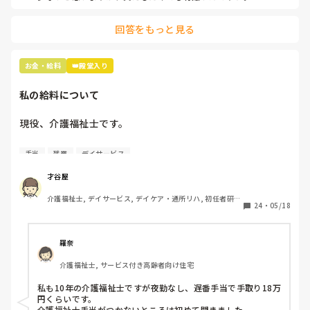
回答をもっと見る
お金・給料
👑殿堂入り
私の給料について
現役、介護福祉士です。

男性、大卒、介護業界9年目です。

手当
残業
デイサービス
さて、本題です。

才谷屋
介護福祉士, デイサービス, デイケア・通所リハ, 初任者研
基本給は14万円、宿直手当てが3000円で

24
・
05/18
修, 実務者研修
週1回程度宿直勤務があります。

介護福祉士の資格手当はありません。

羅奈
かなりの薄給だと感じます。

介護福祉士, サービス付き高齢者向け住宅
宿直手当てがあってなんとか手取り

10万円いくかいかないかです。

私も10年の介護福祉士ですが夜勤なし、遅番手当で手取り18万
円くらいです。

田舎の社会福祉法人ですが

介護福祉士手当がつかないところは初めて聞きました