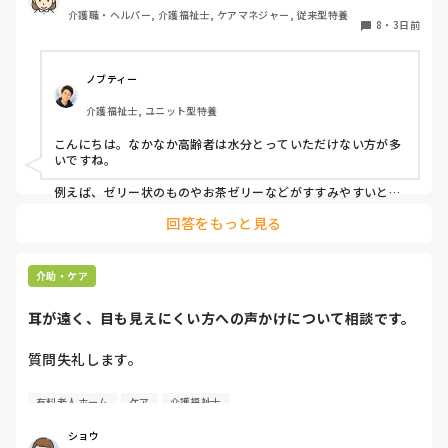
介護職・ヘルパー, 介護福祉士, ケアマネジャー, 従来型特養
8
・
3日前
ノブティー
介護福祉士, ユニット型特養
こんにちは。なかなか高齢者は水分とっていただけない方が多
いですね。

例えば、ゼリー状のものやお茶ゼリーなどがすすみやすいと思
います。あとは忙しい中難しいかもしれませんが、時間を分け
回答をもっと見る
て少しずつ提供するとかもいいかもしれません。
介助・ケア
耳が遠く、目も見えにくい方への声かけについて相談です。
質問失礼します。

耳が遠く、目もあまり見えていない利用者様への声かけにつ
有料老人ホーム
ケア
介護福祉士
いて質問です。

現在、私は「大きな声で、ゆっくり耳元でお話しする」とい
ショウ