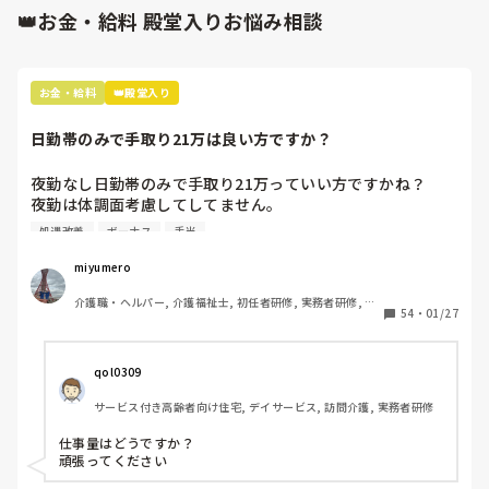
👑お金・給料 殿堂入りお悩み相談
お金・給料
👑殿堂入り
日勤帯のみで手取り21万は良い方ですか？
夜勤なし日勤帯のみで手取り21万っていい方ですかね？

夜勤は体調面考慮してしてません。

処遇改善
ボーナス
手当
内訳は

基本給 18万

miyumero
資格手当 3万

介護職・ヘルパー, 介護福祉士, 初任者研修, 実務者研修, 小
住宅手当 1万(持ち家の方も)

54
・
01/27
規模多機能型居宅介護
処遇改善一律 3万

交通費です。

qol0309
ボーナスは去年9月にスタートしたばかりの職場だから、次
サービス付き高齢者向け住宅, デイサービス, 訪問介護, 実務者研修
の夏のボーナスまでわかりません。

夏冬とでるそうです。

仕事量はどうですか？

頑張ってください
16年介護の仕事してきて、やっと20万超えたー！って喜ん