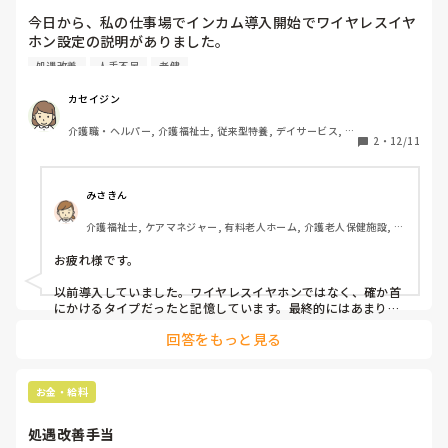
私は、経験者ですが、謙虚に周りの人に合わしてます。

今日から、私の仕事場でインカム導入開始でワイヤレスイヤ
ホン設定の説明がありました。

スタッフ間の、助け合い、連携は、できています。

今日、明日からみんな耳にワイヤレスイヤホン装着での業務
入居者さんは、そこまで厳しい人いなくてやりやすい人多い
処遇改善
人手不足
老健
になります。

です。

カセイジン
他の施設ではインカム導入でワイヤレスイヤホン装着での業
給料は、初日から基本給21万、介福手当3万、

介護職・ヘルパー, 介護福祉士, 従来型特養, デイサービス, 障
務してますか？
処遇改善手当ありです。他夜勤手当。

2
・
12/11
害福祉関連
賞与ありだが、もらえるまで期間あるようです。

昇給が、すごいと聞きました。

みさきん
介護は、できるが、訪問介護のタイムスケジュールで、細々
介護福祉士, ケアマネジャー, 有料老人ホーム, 介護老人保健施設, グ
やる事あり、その辺は、慣れず毎回メモしてますが覚えきれ
ループホーム, 病院
てません。テレサの記入などあります。

お疲れ様です。

この先、この明るい環境で、やれるのか?

以前導入していました。ワイヤレスイヤホンではなく、確か首
にかけるタイプだったと記憶しています。最終的にはあまり需
要がない&使い方が不便で使わなくなりました。
回答をもっと見る
お金・給料
処遇改善手当