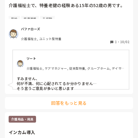
介護福祉士で、特養老健の経験ある15年の52歳の男です。

9月24日からある会社が経営してる35床の住宅型有料老人ホ
昇給
処遇改善
未経験
ームの正社員で働いてます。

初日から、職員が、皆さん明るく、サ責男性、女性主任、女
バファローズ
性施設長も冗談言ったり仲良さそうでコミュニケ―ションが
介護福祉士, ユニット型特養
多く、フランクに話かけてくれ、マニュアルも丁寧にあり、
1
・
10/02
マンツーマンで同行してもらつてます。色々、教えてかれま
す。

ツート
常勤ばかりで、私入れて15人人手充足してると施設長が言っ
介護福祉士, ケアマネジャー, 従来型特養, グループホーム, デイサー
てました。施設長が、いきなり名前呼んでくれて、どう?

ビス
ゆるいやろ?うちは、残業一切ない。頑張ってや。あなた、
すみません、

経験長いから大丈夫。ゆっくりでいいよ。慣れるから。とフ
何が不満、何に心配されてるか分かりません…

ランクに話してくるので、厳しい環境で働いてきた自分にと
そう言うご意見が多いと思います
つて、慣れない、面食らってます。

今は、1週間ですが、慣れてきて、オムツ交換、移乗など介
回答をもっと見る
護は、１人でまわつてます。

前は入れ替えあったみたいけど、周りは未経験で4月から、1
介護用品・用具
年半の人など、経験の浅い人が多い印象ですが、入居者さん
に対して、親しみを持って接し介護は、熱心です。やるべき
インカム導入
事は、やってます。
