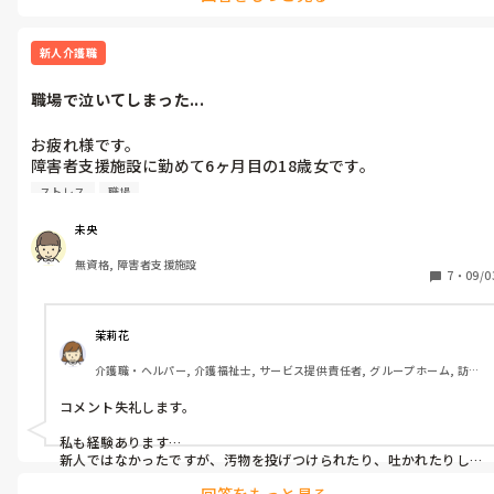
その他にも職場恋愛のメリット・デメリットがあれば教えて欲し
て結婚しました。その職場は私が過労で退職したのでもう会うこと
いです。
はないです
新人介護職
職場で泣いてしまった...
お疲れ様です。

障害者支援施設に勤めて6ヶ月目の18歳女です。

ストレス
職場
情けない事ですが、昨日職場で泣いてしまいました。

ある利用者さんが、食便・弄便行為をしていたのでシャワーを浴
未央
びてもらおうと浴室に誘導しようとしたんですけど、強く拒否さ
無資格, 障害者支援施設
れて思いっきりお腹を蹴られてしまいました。

7
・
09/0
痛さと、自分は何でこんなことされなきゃならないんだろうって
いう感情が込み上げてきて、その場で泣き崩れてしまいました。
それに気付いた先輩職員さんが、スタッフルームまで連れて行っ
茉莉花
てくれて話を聞いてくれました。

介護職・ヘルパー, 介護福祉士, サービス提供責任者, グループホーム, 訪問
私は誰かに悩み等を打ち明けるのがとても苦手なので、今まで仕
介護, 障害福祉関連
事のストレスやプライベートの悩み等を誰にも言えずに自分の中
コメント失礼します。

に溜め込んでいたんですけど、それがついに爆発してしまったん
だと思います。過呼吸を起こすくらい泣いて、施設長が看護師さ
私も経験あります…

んを呼ぼうと慌てていました。

新人ではなかったですが、汚物を投げつけられたり、吐かれたりし
ていました。

1時間くらい話を聞いてもらって落ち着いてから業務に戻ったん
回答をもっと見る