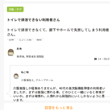
ー見ても考えられないですね…

言葉悪いですが、何様👎️
介助・ケア
トイレで排泄できない利用者さん
トイレで排泄できなくて、廊下やホールで失禁してしまう利用者
さん。

オムツは諸事情がありつけられません。

失禁
トイレ介助
施設
トイレ誘導しても強い抵抗があり、職員を突き飛ばして骨折させ
てしまいました。

未央
無資格, 障害者支援施設
みなさんの施設はこういう利用者さんはどの様な対応をしていま
14
・
09/0
ねこ味
介護福祉士, グループホーム
介護施設しか経験ありませんが、40代の高次脳機能障害の利用者い
ましたが、まずは施設に慣れる事。どのひとと一緒にいると表情が
いいか。まずは場慣れ、人慣れから段階的にいくしかないように思
います。
回答をもっと見る