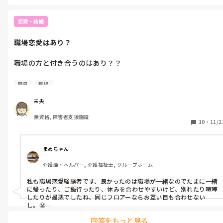
恋愛・結婚
職場恋愛はあり？
職場の方と付き合うのはあり？？

お疲れ様です。

職員
職場
職場の方と付き合うのはありですか？？

多分だけど、両思いの先輩がいます。

未央
休みの日は一緒に買い物に行ったりカラオケに行ったりドライブ
無資格, 障害者支援施設
に行ったりする関係なんですが、お互い奥手で、どちらからも告
10
・
11/2
白できない状態です。

男性職員だけの飲み会の時に、その先輩が私のことを好きって言
まめちゃん
ってたよって、他の男性職員さんから聞きました。

介護職・ヘルパー, 介護福祉士, グループホーム
私から告白した方がいいですか？？

私も職場恋愛経験者です、良かったのは職場が一緒なのでたまに一緒
に帰ったり、ご飯行ったり、休みを合わせやすいけど、別れたり喧嘩
でも、職場同士の恋愛ってお別れした時に気まずくなりますよ
したりが最悪でしたね、同じフロアーならお互い目も合わせない
ね。

し。😬

別れて同じ職場の人と付き合ってそれを見るメンタルがあるかどう
回答をもっと見る
かです。だから私は職場恋愛は懲りて、全然違う職種の人と付き合っ