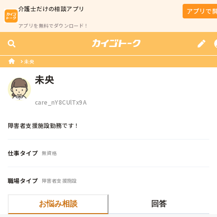
介護士
だけの相談アプリ
アプリで
アプリを無料でダウンロード！
未央
未央
care_nY8CUlTx9A
障害者支援施設勤務です！
仕事タイプ
無資格
職場タイプ
障害者支援施設
お悩み相談
回答