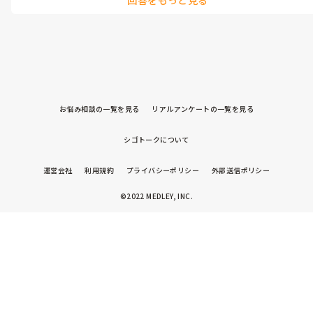
その場では我慢しましたが、その後すぐに過呼吸で倒れてしまいま
ですが、職場で泣いてしまった恥ずかしさと情けなさで全く業務
した。

に集中できませんでした。

気にしてしまい投稿されていると思いますが、あまり考え込まない
皆さんは仕事中に感情が爆発して過呼吸起こすくらい泣いてしま
でくださいね…
お悩み相談の一覧を見る
リアルアンケートの一覧を見る
シゴトークについて
運営会社
利用規約
プライバシーポリシー
外部送信ポリシー
©2022 MEDLEY, INC.