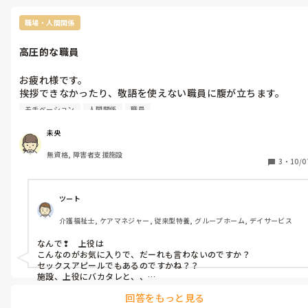
職場・人間関係
高圧的な職員
お疲れ様です。

挨拶できなかったり、敬語を使えない職員に腹が立ちます。

30代中盤の女性職員さんなんですが、人の挨拶をフル無視しま
モチベーション
人間関係
職員
す。聞こえてないのかな？と思い、少し近づいて聞こえる距離で
挨拶したのに無視です。私が入職した今年の4月からずーっとで
未央
す。

無資格, 障害者支援施設
利用者さんにも「おい！」とか「おめーのせいで汚れたんだけ
3
・
10/0
ど。」とか普通に言います。虐待案件ですよね？

施設長はその職員がお気に入りなので見て見ぬフリです。課長も
施設長が言わないなら俺も言わないってスタンスです。

ツート
私だけじゃなく、他の職員さんにも同じ対応で、年上の職員さん
介護福祉士, ケアマネジャー, 従来型特養, グループホーム, デイサービス
にも命令口調です。

その職員さん1人のせいで他の人の士気が下がるし、ストレスし
なんで❢　上役は

か溜まりません。正直辞めて欲しいです。

こんなのがお気に入りで、だーれも言わないのですか？

実習で来ている短大生の人にも挨拶しないし強く当たるので、そ
セックスアピールでもあるのですかね？？

の方は来なくなってしまって短大も退学してしまったみたいで
施設、上役にバカタレと、、

こんなんが福祉はもちろん、どこでもダメです。

す。

回答をもっと見る
１人では厳しいなら、複数で本人や上役に伝えるべき、、それしかど