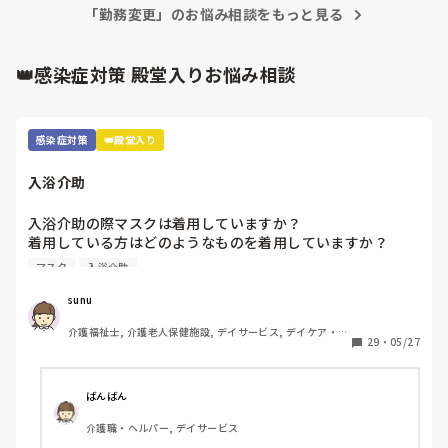
「勤務変更」のお悩み相談をもっと見る
👑感染症対策 殿堂入りお悩み相談
感染症対策
👑殿堂入り
入浴介助
入浴介助の際マスクは着用していますか？

着用している方はどのようなものを着用していますか？

マスク
入浴介助
窓のない浴室で換気扇をつけてもサウナ状態でしんどいです
😓アドバイスください！
sunu
介護福祉士, 介護老人保健施設, デイサービス, デイケア・通
29
・
05/27
所リハ
ばんばん
介護職・ヘルパー, デイサービス