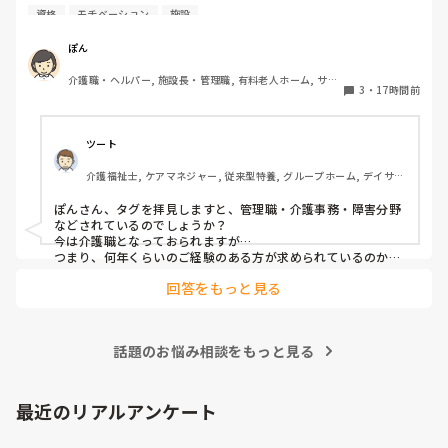
資格
モチベーション
施設
私は介護士です。

ぽん
帰省して中学の同級生と地元でご飯した時に、その人が介護
介護職・ヘルパー, 施設長・管理職, 有料老人ホーム, サー
の仕事をしていると聞いて、その時はあまり興味もてず、聞
3
・
17時間前
ビス付き高齢者向け住宅, 訪問介護, 介護事務, 初任者研修, 
き流してました。

障害福祉関連, 障害者支援施設
しかしUターン転職活動中にたまたま街でその人と会って、
ツート
流れでカフェで話して、

介護福祉士, ケアマネジャー, 従来型特養, グループホーム, デイサー
施設見学だけでも行ってみたら、実際に現場を見て素敵だと
ビス
思って決めました。
ぽんさん、タグを拝見しますと、管理職・介護事務・障害分野
などされているのでしょうか？

今は介護職となっておられますが…

つまり、何年くらいのご経験のある方が求められているのか、
それによってお伝えしたい事に少し違いが出てはきますね…　

回答をもっと見る
でも、せっかくのご質問、汎用的に普通に私の実際をお応えさ
せて頂きますね…　

一言で申せば、色んな仕事は‘数字＝結果やノルマ’が求められ
ます。それにら心底疲れた時に、「直接人様に優しくできる仕
話題のお悩み相談をもっと見る
事をしたい」と思ったから、ですね。本当は、なぜだからと言
って福祉に目が向いたか、など色々あるのですが、そこまでは
求められていない、と思いますので、端的に応えをお伝えさせ
て頂きました。

最近のリアルアンケート
同じ仲間として、その疑問もよーく分かるところでしたの
で、、