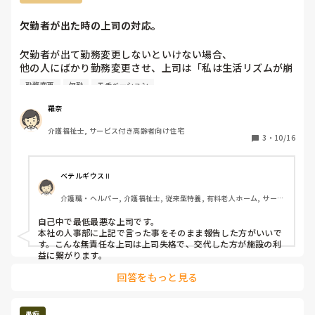
欠勤者が出た時の上司の対応。
欠勤者が出て勤務変更しないといけない場合、

他の人にばかり勤務変更させ、上司は「私は生活リズムが崩
れるから」という理由で絶対に遅番をしない。

勤務変更
欠勤
モチベーション
他の人が欠勤者が出た時くらい助け合わないとと

話をしたら「遅番するくらいなら私辞めます。」とキッパリ
羅奈
言われた。

介護福祉士, サービス付き高齢者向け住宅
みんな「そんなんなり辞めたら？」って思ってる。

3
・
10/16
上司としてこれで良いと思いますか？

こんな上司に人事考課で評価されるとかほんと嫌になる。
ベテルギウスⅡ
介護職・ヘルパー, 介護福祉士, 従来型特養, 有料老人ホーム, サービ
ス付き高齢者向け住宅, デイサービス, 初任者研修, 実務者研修, ユニ
ット型特養
自己中で最低最悪な上司です。

本社の人事部に上記で言った事をそのまま報告した方がいいで
す。こんな無責任な上司は上司失格で、交代した方が施設の利
益に繋がります。
回答をもっと見る
愚痴