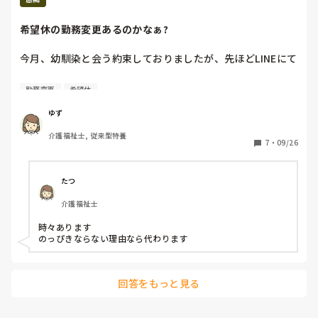
希望休の勤務変更あるのかなぁ?
今月、幼馴染と会う約束しておりましたが、先ほどLINEにて

「ごめん。そもそも行けなくなりたした。勤務変更で変われ
勤務変更
希望休
るのが自分しかいない。今年中には、会おう」と言われまし
たが、希望休を勤務変更するってことあるのかなあ?

ゆず
介護福祉士, 従来型特養
7
・
09/26
たつ
介護福祉士
時々あります

のっぴきならない理由なら代わります
回答をもっと見る