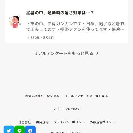
猛暑の中、通勤時の暑さ対策は…？
・
車の中、冷房ガンガンです
・
日傘、帽子など着衣
で工夫してます
・
携帯ファンを使ってます
・
保冷剤
を持ち運んでいます
・
特に暑さ対策はしていませ
550
票・
残り3日
ん
・
その他（コメントで教えて下さい）
リアルアンケートをもっと見る
お悩み相談の一覧を見る
リアルアンケートの一覧を見る
シゴトークについて
運営会社
利用規約
プライバシーポリシー
外部送信ポリシー
©2022 MEDLEY, INC.