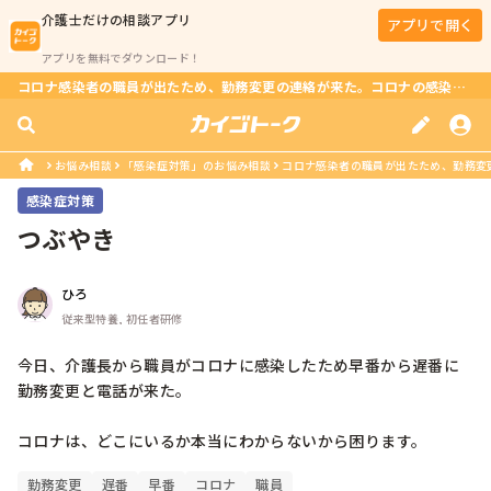
介護士
だけの相談アプリ
アプリで開く
アプリを無料でダウンロード！
コロナ感染者の職員が出たため、勤務変更の連絡が来た。コロナの感染経路はどこにあるの？
お悩み相談
「感染症対策」のお悩み相談
コロナ感染者の職員が出たため、勤務変更
感染症対策
つぶやき
ひろ
従来型特養, 初任者研修
今日、介護長から職員がコロナに感染したため早番から遅番に
勤務変更と電話が来た。

コロナは、どこにいるか本当にわからないから困ります。
勤務変更
遅番
早番
コロナ
職員