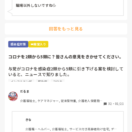
職場以外しないですね💦
回答をもっと見る
感染症対策
👑殿堂入り
コロナを2類から5類に？皆さんの意見をきかせてください。
与党がコロナを感染症2類から5類に引き下げる案を検討して
いると、ニュースで知りました。

季節性インフルエンザと同じ扱いになるということですが、
インフルエンザ
感染症
コロナ
コロナはインフルエンザと違って、感染力が桁違いですし、
季節を問わず流行しますし、罹患しても治療薬がないので、
だるま
今よりも感染対策が緩和されるかもしれないことに不安しか
介護福祉士, ケアマネジャー, 従来型特養, 介護老人保健施
ありません。

32
・
01/21
設, ユニット型特養
皆さんは、どうお考えでしょうか？
きな
介護職・ヘルパー, 介護福祉士, サービス付き高齢者向け住宅, デイ