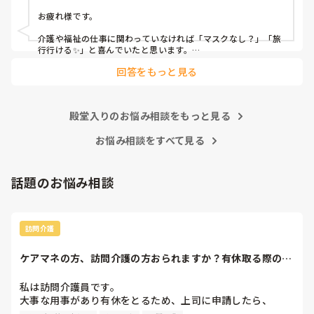
サービス, 病院, 訪問介護, 小規模多機能型居宅介護
お疲れ様です。

介護や福祉の仕事に関わっていなければ「マスクなし？」「旅
行行ける✨」と喜んでいたと思います。

回答をもっと見る
しかし、介護職でクラスターや命を落とされる方を目の当たり
にし、感染者が増え人手不足になる現場にいると、早まった判
断だと感じます。

殿堂入りのお悩み相談をもっと見る
インフルエンザと同等？

ワクチン接種や治療費の自己負担などきちんと見極めてからに
していただきたいですね…💦
お悩み相談をすべて見る
話題のお悩み相談
訪問介護
ケアマネの方、訪問介護の方おられますか？有休取る際の、
利用者やケアマネ...
私は訪問介護員です。

大事な用事があり有休をとるため、上司に申請したら、

代わりに訪問する職員を考えるとのこと。
