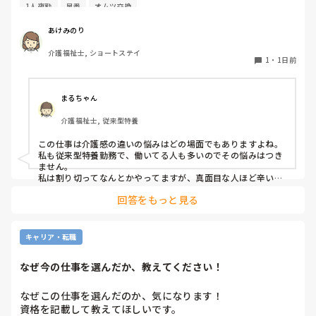
スタッフがいます。私が出勤して急変に気づき対応しました
1人夜勤
早番
オムツ交換
が、その後本人に聞き出しても自分の時は問題なかったか
（夜勤者）とか平気でドヤ顔でいます。

あけみのり
夜勤は1人夜勤です。その時はベトナム人と早番の2人体制で
介護福祉士, ショートステイ
したけども、どちらも急変対応に特化しておらず、この2人
1
・
1日前
が夜勤をすると見守り不足で大変になるんではないかなと危
惧してます。夜間はただオムツ交換変えればいい。トイレに
連れて行けばいい？寝るか寝ないか問題だみたい平気で言う
まるちゃん
ので人員が少ないため入らせていますが、きちんと見守りの
介護福祉士, 従来型特養
であれば夜勤も外すが管理者がオッケーを出しているので、
出勤日は誰かがどうにかなっているのではないかと怖すぎて
この仕事は介護感の違いの悩みはどの場面でもありますよね。

出勤するのが苦痛になります
私も従来型特養勤務で、働いてる人も多いのでその悩みはつき
ません。

私は割り切ってなんとかやってますが、真面目な人ほど辛いお
もいしてそうですよね。
回答をもっと見る
キャリア・転職
なぜ今の仕事を選んだか、教えてください！
なぜこの仕事を選んだのか、気になります！

資格を記載して教えてほしいです。
