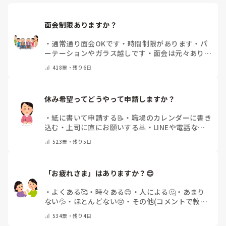
面会制限ありますか？
・
通常通り面会OKです
・
時間制限があります
・
パ
ーテーションやガラス越しです
・
面会は元々ありま
せん
・
その他（コメントで教えてください）
418
票・
残り6日
休み希望ってどうやって申請しますか？
・
紙に書いて申請する📝
・
職場のカレンダーに書き
込む
・
上司に直にお願いする🙇
・
LINEや電話など
で申請する
・
その他（コメントで教えてください）
523
票・
残り5日
「お疲れさま」はありますか？😊
・
よくある🥰
・
時々ある😊
・
人による🤔
・
あまり
ない💦
・
ほとんどない😢
・
その他(コメントで教え
てください)
534
票・
残り4日