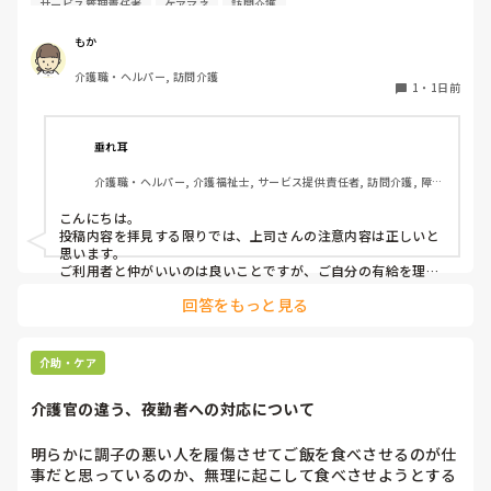
サービス管理責任者
ケアマネ
訪問介護
また、利用者に対しては、私は利用者とよくプライベートの
話などもしたりと仲が良いため（←表現の仕方良くないかも
もか
です、すみません）こういう理由で休みをとるから、代わり
介護職・ヘルパー, 訪問介護
の人になるけどいいかという相談をしていました。利用者か
1
・
1日前
らは、「全然いいよ！優先してね」と言ってくださって、代
わりはいらないから中止でいいよとのこと。このことを上司
に伝えたら、注意されました。

垂れ耳
介護職・ヘルパー, 介護福祉士, サービス提供責任者, 訪問介護, 障害
上司の注意内容

福祉関連
→利用者に対して、こういう理由で有休をとると言ってはい
こんにちは。

けない。

投稿内容を拝見する限りでは、上司さんの注意内容は正しいと
→ケアマネに中止になることを伝える時は、有休をとるから
思います。

中止になったとは言わないこと。「中止にさせてもらうこと
ご利用者と仲がいいのは良いことですが、ご自分の有給を理由
にケアをキャンセルされるのは筋違いかと。

になった」ではなく「中止にさせてもらってもよろしいです
回答をもっと見る
それだけ、そのご利用者がもかさんのことを信頼されてるんで
か？」と聞くようにして。

しょうけど、もしもかさんご自身が体調不良でケアに行けない
場合のことを考えたら、他のスタッフも行けた方がローテーシ
と言われました。

ョン組めますよね。
介助・ケア
介護官の違う、夜勤者への対応について
私の考え対応が間違えていますか？
明らかに調子の悪い人を履傷させてご飯を食べさせるのが仕
事だと思っているのか、無理に起こして食べさせようとする