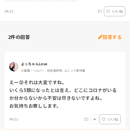
04/22
いいね
2
件の回答
回答する
よっちゃんLove
介護職・ヘルパー, 初任者研修, ユニット型特養
えー😰それは大変ですね。

いくら5類になったとは言え、どこにコロナがいる
か分からないから不安は尽きないですよね。

お気持ちお察しします。
04/22
いいね