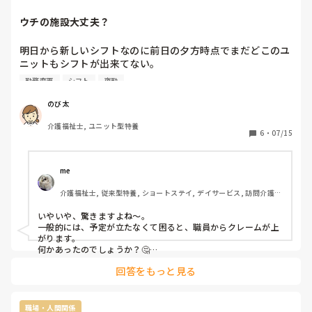
ウチの施設大丈夫？
明日から新しいシフトなのに前日の夕方時点でまだどこのユ
ニットもシフトが出来てない。

前日は夜勤のため通勤していてもうすぐ職場に着くってとこ
勤務変更
シフト
夜勤
ろで職場から電話があり、突然「今日は休んで！」

て…仕事直前の勤務変更。今まで勤めてたところではこんな
のび太
事なかったのに…。月数回の突然のシフト変更とか。

介護福祉士, ユニット型特養
これ当たり前なのでしょうか？
6
・
07/15
me 
介護福祉士, 従来型特養, ショートステイ, デイサービス, 訪問介護, 
ユニット型特養
いやいや、驚きますよね〜。

一般的には、予定が立たなくて困ると、職員からクレームが上
がります。

何かあったのでしょうか？🤔

同じユニットに、病気の方、若しくは、病気の家族がいるとか
回答をもっと見る
でしょうかね〜
職場・人間関係