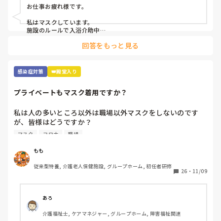
お仕事お疲れ様です。

私はマスクしています。

施設のルールで入浴介助中

息苦しい時は外してもよいと

回答をもっと見る
なっていますが、

なんとなく水飛沫とか飛んでくるのが嫌で

マスクしています。

使い捨てのマスクなので

感染症対策
👑殿堂入り
参考にならないかもですが、、、

その中でも冷感マスクを使用しています。

プライベートもマスク着用ですか？
気持ち少し暑さがマシな気がします。
私は人の多いところ以外は職場以外マスクをしないのです
が、皆様はどうですか？

職場が近いと人の目も気になるところですが、マスクの息苦
マスク
コロナ
職場
しさが苦手で💦コロナにもなったこともないので、余計とり
たいんですよね、、
もも
従来型特養, 介護老人保健施設, グループホーム, 初任者研修
26
・
11/09
あろ
介護福祉士, ケアマネジャー, グループホーム, 障害福祉関連