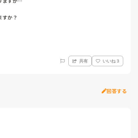
ますが…

すか？

共有
いいね 3
回答する