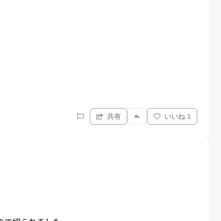
共有
いいね 1