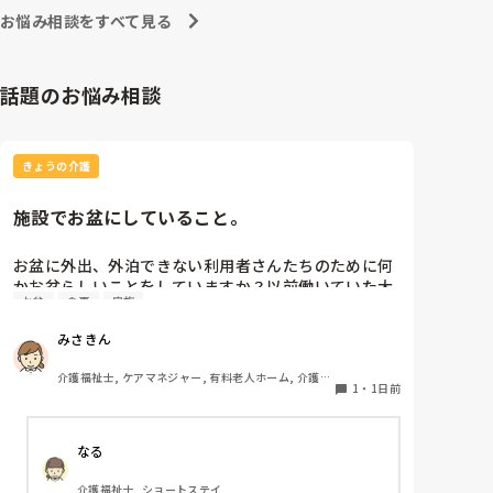
ワクチン接種や治療費の自己負担などきちんと見極めて
お悩み相談をすべて見る
からにしていただきたいですね…💦
話題のお悩み相談
きょうの介護
施設でお盆にしていること。
お盆に外出、外泊できない利用者さんたちのために何
かお盆らしいことをしていますか？以前働いていた大
お盆
食事
家族
きな施設では実際に住職さんを呼びご焼香できるよう
にそれ用のスペースを毎年設けていました。それ以外
みさきん
は、食事内容が変わる、家族が面会に来る…などでし
た。お盆まであと少しです。何かしていることがあれ
介護福祉士, ケアマネジャー, 有料老人ホーム, 介護老
ばぜひシェアよろしくお願いします。
1
・
1日前
人保健施設, グループホーム, 病院
なる
介護福祉士, ショートステイ