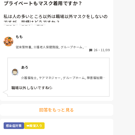
プライベートもマスク着用ですか？
気持ち少し暑さがマシな気がします。
私は人の多いところ以外は職場以外マスクをしないの
ですが、皆様はどうですか？

マスク
コロナ
職場
職場が近いと人の目も気になるところですが、マスク
の息苦しさが苦手で💦コロナにもなったこともないの
もも
で、余計とりたいんですよね、、
従来型特養, 介護老人保健施設, グループホーム, 初
26
・
11/09
任者研修
あろ
介護福祉士, ケアマネジャー, グループホーム, 障害福祉関
連
職場以外しないですね💦
回答をもっと見る
感染症対策
👑殿堂入り