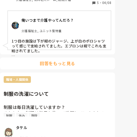
5
・
04/08
俺いつまで介護やってんだろ？
介護福祉士, ユニット型特養
1つ目の施設は下が紺のジャージ、上が白のポロシャツ
って感じで支給されてました。エプロンは紺でこれも支
給されてました。

2つ目以降の施設は動きやすい服装で、派手でなく、常
回答をもっと見る
識の範囲内であれば自由ですね。

今の施設も自由です。ズボンは黒のチノパン、上が黒の
職場・人間関係
Tシャツ（冬場はロンTやトレーナーも可）

動きやすく派手ではないものですね。身だしなみとして
の一覧みたいなものを入社前にもらいました。

制服の洗濯について
今の施設へ勤める前にいくつか面接に行った施設の中に
は、支給される制服がアロハシャツな施設もありました
制服は毎日洗濯していますか？

よ！派手すぎて驚きましたね！
それとも、制服は何日か使って洗濯していますか？
制服
休み
施設
タケル