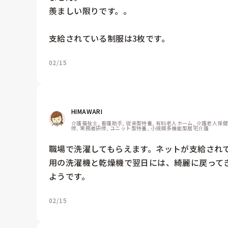
羨ましい限りです。。

02/15
HIMAWARI
介護福祉士, 看護助手, 従来型特養, 有料老人ホーム, 介護老人保
修, 実務者研修, ユニット型特養, 小規模多機能型居宅介護
職場で洗濯してもらえます。ネットが支給され
用の洗濯機と乾燥機で翌日には、綺麗に戻って
ようです。
02/15