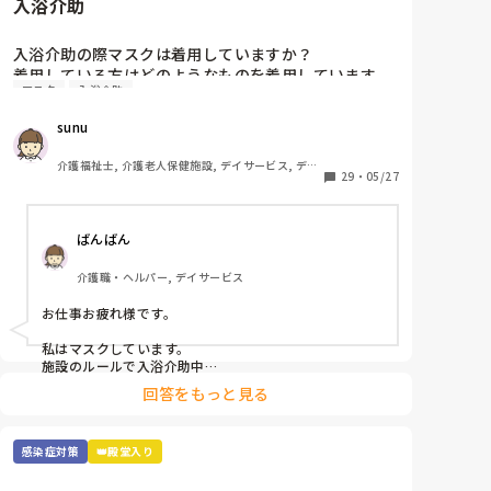
入浴介助
入浴介助の際マスクは着用していますか？

着用している方はどのようなものを着用しています
マスク
入浴介助
か？

sunu
窓のない浴室で換気扇をつけてもサウナ状態でしんど
いです😓アドバイスください！
介護福祉士, 介護老人保健施設, デイサービス, デイ
29
・
05/27
ケア・通所リハ
ばんばん
介護職・ヘルパー, デイサービス
お仕事お疲れ様です。

私はマスクしています。

施設のルールで入浴介助中

息苦しい時は外してもよいと

回答をもっと見る
なっていますが、

なんとなく水飛沫とか飛んでくるのが嫌で

マスクしています。

感染症対策
👑殿堂入り
使い捨てのマスクなので

参考にならないかもですが、、、

その中でも冷感マスクを使用しています。
