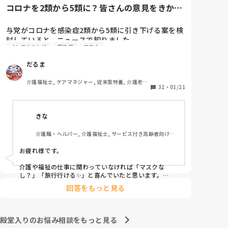
コロナを2類から5類に？皆さんの意見をきかせ
てください。
与党がコロナを感染症2類から5類に引き下げる案を検
討していると、ニュースで知りました。

インフルエンザ
感染症
コロナ
季節性インフルエンザと同じ扱いになるということで
すが、コロナはインフルエンザと違って、感染力が桁
だるま
違いですし、季節を問わず流行しますし、罹患しても
治療薬がないので、今よりも感染対策が緩和されるか
介護福祉士, ケアマネジャー, 従来型特養, 介護老人
もしれないことに不安しかありません。

32
・
01/21
保健施設, ユニット型特養
皆さんは、どうお考えでしょうか？
きな
介護職・ヘルパー, 介護福祉士, サービス付き高齢者向け住
宅, デイサービス, 病院, 訪問介護, 小規模多機能型居宅介護
お疲れ様です。

介護や福祉の仕事に関わっていなければ「マスクな
し？」「旅行行ける✨」と喜んでいたと思います。

回答をもっと見る
しかし、介護職でクラスターや命を落とされる方を目の
当たりにし、感染者が増え人手不足になる現場にいる
と、早まった判断だと感じます。

殿堂入りのお悩み相談をもっと見る
インフルエンザと同等？
