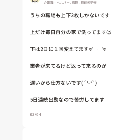
介護職・ヘルパー, 病院, 初任者研修
うちの職場も上下3枚しかないです

上だけ毎日自分の家で洗ってます🥲

下は2日に１回変えてます𖦹‎' ‐ '𖦹‎‎

業者が来てるけど返って来るのが

遅いから仕方ないです(´❛-❛`)

5日連続出勤なので苦労してます
03/04