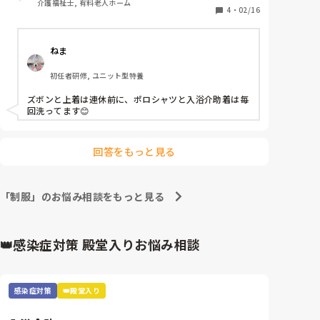
介護福祉士, 有料老人ホーム
4
・
02/16
ねま
初任者研修, ユニット型特養
ズボンと上着は連休前に、ポロシャツと入浴介助着は毎
回洗ってます😊
回答をもっと見る
「制服」のお悩み相談をもっと見る
👑感染症対策 殿堂入りお悩み相談
感染症対策
👑殿堂入り