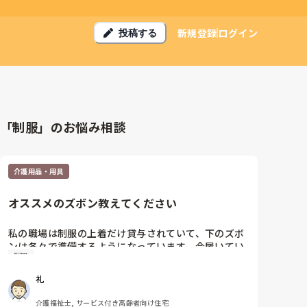
新規登録
ログイン
投稿する
「制服」のお悩み相談
介護用品・用具
オススメのズボン教えてください
私の職場は制服の上着だけ貸与されていて、下のズボ
ンは各々で準備するようになっています。今履いてい
制服
るのはユニクロで買ったものですが、古くなってきた
ので買い替えようと思っています。

礼
横にラインが入っていたり、見た目がジャージっぽい
ものは駄目です。何か動きやすくてオススメのズボン
介護福祉士, サービス付き高齢者向け住宅