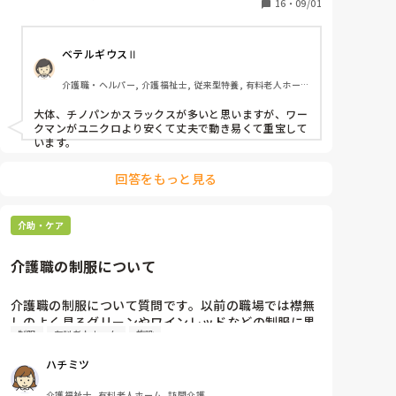
はありますか？
16
・
09/01
ベテルギウスⅡ
介護職・ヘルパー, 介護福祉士, 従来型特養, 有料老人ホー
ム, サービス付き高齢者向け住宅, デイサービス, 初任者研
修, 実務者研修, ユニット型特養
大体、チノパンかスラックスが多いと思いますが、ワー
クマンがユニクロより安くて丈夫で動き易くて重宝して
います。
回答をもっと見る
介助・ケア
介護職の制服について
介護職の制服について質問です。以前の職場では襟無
しのよく見るグリーンやワインレッドなどの制服に黒
制服
有料老人ホーム
施設
のズボンでしたが今勤めている有料老人ホームでは下
は紺色のジャージで上はポロシャツです。会社支給の
ハチミツ
制服ですがなんだか学生の体操服のような感じです。
みなさんの制服はどのようなスタイルですか？
介護福祉士, 有料老人ホーム, 訪問介護