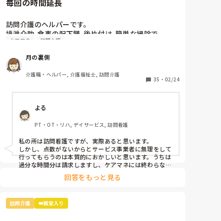
毎回の時間延長
訪問介護のヘルパーです。

排泄介助  食事の配下膳  後片付け  簡単な掃除で

ケアマネ
訪問介護
身体1生活2の1時間20分のサービスですが 

利用者さんが食事に1時間近くかかり 

月の裏側
食後の片付けとベッドでの体制を整えたら毎回20分近
くオーバーです。

介護職・ヘルパー, 介護福祉士, 訪問介護
ケアマネに何度も伝えますが 「点数も無いし自費もも
35
・
02/24
う使えない」と言われ 認めてもらえません。

プランの変更も無く タダ働きです。

よる
PT・OT・リハ, デイサービス, 訪問看護
私の所は訪問看護ですが、実際あると思います。

しかし、点数がないからとサービス事業者に無理をして
行ってもらうのは本質的におかしいと思います。うちは
過分な時間分は請求しますし、ケアマネには終わらない
ので、それであれば外のサービスや家族などの協力を得
回答をもっと見る
るなど工夫してもらうように頼んでますね。
訪問介護
👑殿堂入り