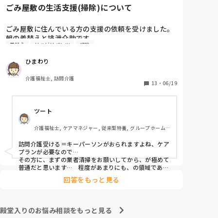
ごみ屋敷の生活支援(掃除)について
ごみ屋敷に住んでいる方の支援の依頼を受けました。

朝の着替えと排泄介助です。

着替え
リハビリパンツ
掃除
部屋のあちこちに汚染したリハパンやパットが置かれ
ひまわり
てあります。

キッチンは使える状態ではありません。

介護福祉士, 訪問介護
トイレも素人が綺麗に復旧出来る状態ではありませ
13
・
06/19
ん。

ツート
ケアマネから掃除の支援も追加してもらえないかとい
う話も出ていますが、ネットで調べると、ごみ屋敷の
介護福祉士, ケアマネジャー, 従来型特養, グループホーム, 
清掃は訪問介護の範囲内ではないとい記事が多いで
デイサービス
す。

訪問介護受ける＝キーパーソンがおられますよね、ケア
主任は引き受けるつもりでいるようですが、状態が酷
プランが必要なので…

すぎてゾッとしてしまいます。

その方に、まずの業者清掃をお願いしてから、が極めて
臭いもあるし、換気がされていないので、そのお宅に
普通だと思います…　程度があまりにも、の領域であれ
ば、ですね…

訪問した後に同じ服装で次の支援になんて行けそうも
回答をもっと見る
でないと、仕事が物理的にも、心情的にも出来ませんよ
ありません。

ね💧
ごみ屋敷の対応について、アドバイス頂けるとありが
たいです。
殿堂入りのお悩み相談をもっと見る