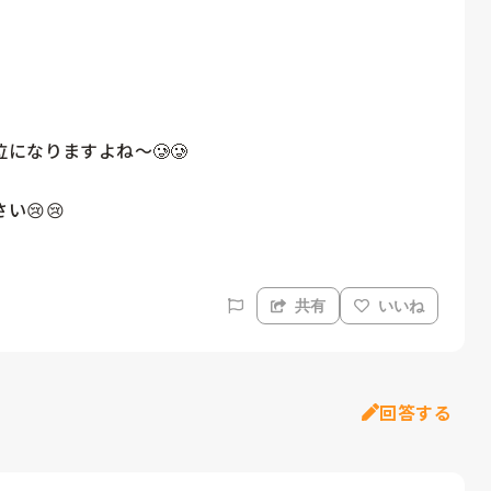
なりますよね〜🥲🥲

😢😢
共有
いいね
回答する