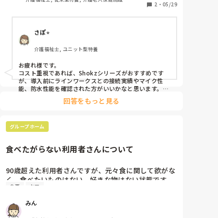
2
・
05/29
職場で今後ラインワークスラジャーを活用したインカ
ムの導入を検討しています。

さぽ⭐︎
アプリで確認とれているもの以外でできるだけコスパ
介護福祉士, ユニット型特養
の良いものを探しています
お疲れ様です。

コスト重視であれば、Shokzシリーズがおすすめです
が、導入前にラインワークスとの接続実績やマイク性
能、防水性能を確認された方がいいかなと思います。

回答をもっと見る
また、入浴介助など使用環境によって必要な性能が変わ
るため、まずは少人数で試験導入してから全体導入を検
討した方が失敗が少ないと思います。
グループホーム
食べたがらない利用者さんについて
90歳超えた利用者さんですが、元々食に関して欲がな
く、食べたいものはない。好きな物はない状態です。
食事
ケア
甘いものも嫌いです。

食事が来ると箸も持たれず、食事介助して何とか半分
みん
食べています。半分と言っても「もういらない」と言
われてるところを半分は食べようと言って食べさせて