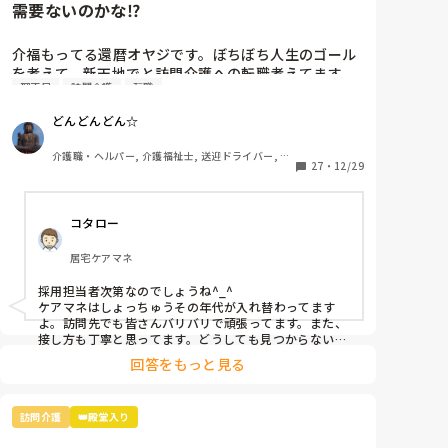
需要ないのかな⁉️
介福もってる還暦オヤジです。ぼちぼち人生のゴール
を考えて、新天地でと訪問介護への転職考えてます
理不尽
訪問介護
転職
が、６０歳男性というと断られます。

需要ないのかな⁉️
どんどんどん☆
介護職・ヘルパー, 介護福祉士, 送迎ドライバー, 小
27
・
12/29
規模多機能型居宅介護
コタロー
居宅ケアマネ
採用担当者次第なのでしょうね^_^

ケアマネはしょっちゅうその年代が入れ替わってます
よ。訪問先でも皆さんバリバリで頑張ってます。また、
接し方も丁寧と思ってます。どうしても見つからない時
はボランティアやハローワークの職業訓練から入ってみ
回答をもっと見る
てはいかがでしょうか。
訪問介護
👑殿堂入り