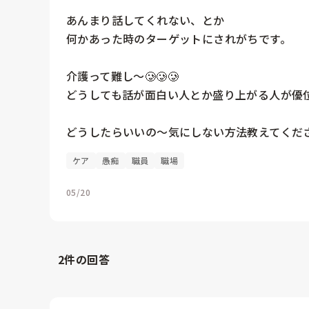
あんまり話してくれない、とか

何かあった時のターゲットにされがちです。

介護って難し〜🥲🥲🥲

どうしても話が面白い人とか盛り上がる人が優位に
どうしたらいいの〜気にしない方法教えてください
ケア
愚痴
職員
職場
05/20
2
件の回答