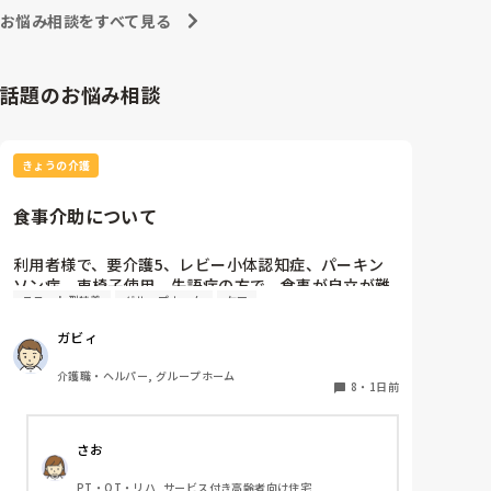
お悩み相談をすべて見る
話題のお悩み相談
きょうの介護
食事介助について
利用者様で、要介護5、レビー小体認知症、パーキン
ソン病、車椅子使用、失語症の方で、食事が自立が難
ユニット型特養
グループホーム
ケア
しくなって来ました。ご飯を、おにぎりにして、ご自
分で手づかみで食べてもらおうと、幼児が食べるくら
ガビィ
いのおにぎりにしてます。食べられる時とスプーンを
使っても難しい時があります。おかずも、おにぎり同
介護職・ヘルパー, グループホーム
様、手づかみでたべてもらってる時があるのですが、
8
・
1日前
難しい時は、職員が介助しています。ご飯は、おにぎ
りで手づかみでもいいのかなと思いますが、おかずの
さお
手づかみは、どうかなと思うのですが、皆さんはどう
思われますか？私は、自分の母親が手づかみで食べて
PT・OT・リハ, サービス付き高齢者向け住宅