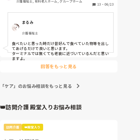
介護福祉士, 有料老人ホーム, グループホーム
る状態。拒否が強い時は半分も食べれず中止してま
13
・
06/23
す。元々ご飯量50ｇと少なくしてありおかずは普通量
です。その半分の話です。

まるみ
拒否があったら何回かだけトライしてそれでも拒否が
あれば中止にしていいという話が出てるのですが そう
介護福祉士
なると1割も食べれず1口2口になるので、メイバラン
ス1日3本摂取するようになるそうです。

食べたいと思った時だけ昔好んで食べていた物等を出し
半分位はだましだましでも 食べさせたいと思うのです
てあげるだけで良いと思います。

が 本人の意志を尊重して中止した方がいいのでしょう
ターミナルでは無くても老衰に近づいているんだと思い
か？

ますよ。
内臓系で悪いところはないので ターミナルとかの人で
回答をもっと見る
はありません。
「ケア」のお悩み相談をもっと見る
👑訪問介護 殿堂入りお悩み相談
訪問介護
👑殿堂入り