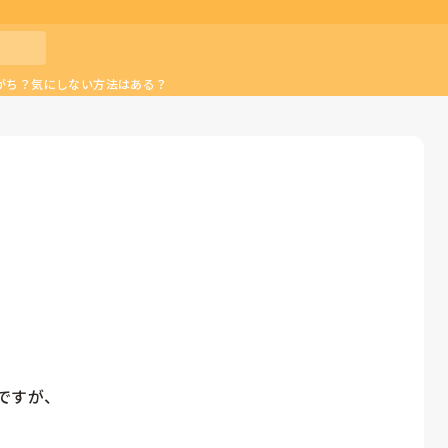
がち？気にしない方法はある？
すが、
