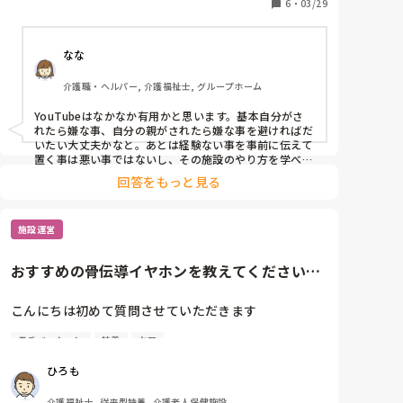
できないと思い特養とグルホは外してます><
6
・
03/29
連
なな
介護職・ヘルパー, 介護福祉士, グループホーム
YouTubeはなかなか有用かと思います。基本自分がさ
れたら嫌な事、自分の親がされたら嫌な事を避ければだ
いたい大丈夫かなと。あとは経験ない事を事前に伝えて
置く事は悪い事ではないし、その施設のやり方を学べる
機会と考えればいいのかなと考えます。

回答をもっと見る
頑張ってください？
施設運営
おすすめの骨伝導イヤホンを教えてください
（インカム用）
こんにちは初めて質問させていただきます

モチベーション
特養
ケア
ラインワークスラジャーに対応した、おすすめの骨伝
導イヤホン（無線）を教えてほしいです

ひろも
介護福祉士, 従来型特養, 介護老人保健施設