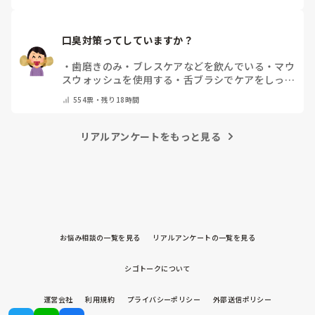
口臭対策ってしていますか？
・
歯磨きのみ
・
ブレスケアなどを飲んでいる
・
マウ
スウォッシュを使用する
・
舌ブラシでケアをしっか
りする
・
フリスクをかじる
・
自分の口臭は気にして
554
票・
残り18時間
いない
・
その他（コメントで教えてください）
リアルアンケートをもっと見る
お悩み相談の一覧を見る
リアルアンケートの一覧を見る
シゴトークについて
運営会社
利用規約
プライバシーポリシー
外部送信ポリシー