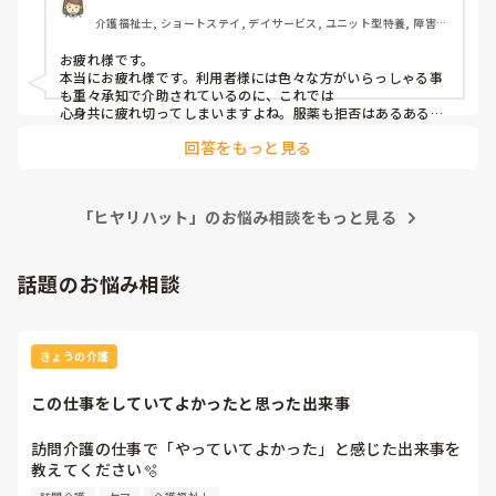
介護福祉士, ショートステイ, デイサービス, ユニット型特養, 障害福
叩かれたり、噛み付かれても、放尿されても平気でした。

祉関連, 障害者支援施設
お疲れ様です。

昨日はお茶をかけられ、薬を飲んだ振りして吐き出され、落
本当にお疲れ様です。利用者様には色々な方がいらっしゃる事
薬という事故報告書くはめになり、次長に相談しても、どう
も重々承知で介助されているのに、これでは

すればよかったと思う？と逆に聞かれるだけでなにも言って
心身共に疲れ切ってしまいますよね。服薬も拒否はあるあるで
すが

くれません。

回答をもっと見る
その為にカンファレンスはされたのでしょうか？上司に報告し
皆さまどうしたらいいですか？

てもその様子だと本当に気持ちの持って行き場がお辛いですよ
ちなみに薬はヨクカクサンを1日一つだけです。

ね。本来、上司はスタッフフォローに回る事も業務のうちだと
思います。個人的に。

「ヒヤリハット」のお悩み相談をもっと見る
文面からですと、あまりよい職場環境下でないのかなと思って
しまいます。私の前職もブラックでおなじようなかんじでし
た。

どうか心身お大事になさってください。

話題のお悩み相談
結局は現場任せ、退職引き止めは必死。

カンファレンス施行して、服薬関係、居室環境等、少しでも良
くなる様カンファレンスかと先ずはいかがでしょうか。

参考にならなかったらごめんなさい🙏
きょうの介護
この仕事をしていてよかったと思った出来事
訪問介護の仕事で「やっていてよかった」と感じた出来事を
教えてください🫧
