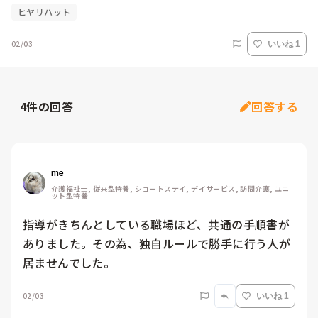
ヒヤリハット
02/03
いいね 1
4
件の回答
回答する
me 
介護福祉士, 従来型特養, ショートステイ, デイサービス, 訪問介護, ユニ
ット型特養
指導がきちんとしている職場ほど、共通の手順書が
ありました。その為、独自ルールで勝手に行う人が
居ませんでした。
02/03
いいね 1