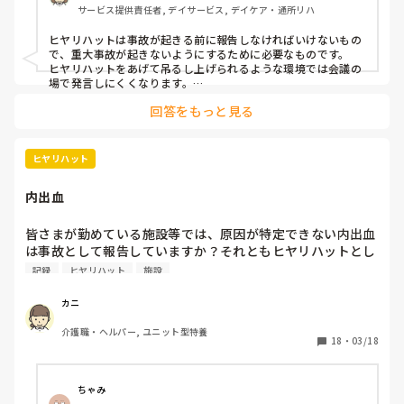
サービス提供責任者, デイサービス, デイケア・通所リハ
先週の職員会議でその事を話すと「何でもっと早く言わなか
った？」と言われました。（その事はその通りだと思いま
ヒヤリハットは事故が起きる前に報告しなければいけないもの
す）結局はまたマット上の着脱位に戻りましたが、その利用
で、重大事故が起きないようにするために必要なものです。

者に付く職員は私を入れて3人居て、他の職員からは「今ま
ヒヤリハットをあげて吊るし上げられるような環境では会議の
でそんな事はなかったのに」「あの後周りから信頼されてな
場で発言しにくくなります。

よって、しんさんの行動は間違いありませんし、周りの職員の
いと言われた」と言われて白い目で見られています。

回答をもっと見る
対応が良くないと思います。

今はこの状況がとにかくしんどいです。どうしたらいいので
しょうか…。
一方でしんどい現状なのも間違いなく事実ですよね。もしかし
たら正義感からチクったというような見方をされてるのかもし
ヒヤリハット
れません。

しんさんも書いていますが、今後は会議の前に職員間で危険と
内出血
思われる情報を共有しておく事で、そのような見方はされる事
は少なくなると思いました。

偉そうに長文書いてすみません。
皆さまが勤めている施設等では、原因が特定できない内出血
は事故として報告していますか？それともヒヤリハットとし
て報告していますか？
記録
ヒヤリハット
施設
カニ
介護職・ヘルパー, ユニット型特養
18
・
03/18
ちゃみ