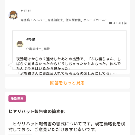
訪問介護
ケア
介護福祉士
出勤前、特に嫌なことがあったわけではなくても、「今日は
行きたくないな…」と感じることはあります。

a-chan
そんなときに「この仕事をやっていてよかった」と思えた出
介護職・ヘルパー, 介護福祉士, 従来型特養, グループホーム, 
来事を思い浮かべたら前向きな気持ちで出勤できるかな？と
4
・
4日前
デイケア・通所リハ, 訪問介護, 初任者研修
思いました。

皆さんが訪問介護の仕事で「やっていてよかった」と感じた
エピソードがあれば、ぜひ教えてください。
ぶち猫
介護福祉士, 病院
夜勤明けからの２連休したあとの出勤で、「ぶち猫ちゃん、し
ばらく見えなかったからどうしちゃったかとおもった。休んで
たん？今日はいるから良かった」

「ぶち猫さんにお風呂入れてもらえるの楽しみにしてる」

と私をお気に入り認定してくださる方がいることに嬉しく思い
回答をもっと見る
ます。
施設運営
ヒヤリハット報告書の簡素化
　ヒヤリハット報告書の書式についてです。現在簡略化を検
討しており、ご意見いただけますと幸いです。
