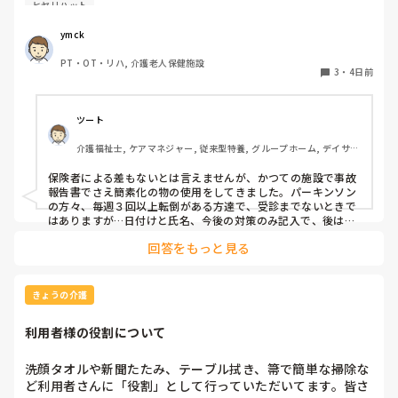
ヒヤリハット
　自己報告書と異なり、ヒヤリハット報告書の書式には法
規・義務規定はないかと思います。つまるところ、用を成せ
ymck
ば、いくらでも簡素化できるものと言う考えなのですが…。

PT・OT・リハ, 介護老人保健施設
3
・
4日前
　私が入職する以前から使われている書式はEXCELで作られ
ており、氏名年齢生年月日等プロフィールとヒヤリ発生場所
の詳細、発生前後の経緯・予測される被害・対応策のフリー
ツート
記載と非常に煩雑です。

介護福祉士, ケアマネジャー, 従来型特養, グループホーム, デイサー
ビス
　一時、フリー記載だけでも減らそうと、丸をつけて選択す
保険者による差もないとは言えませんが、かつての施設で事故
る方式を取ろうとしたのですが、あまり浸透せず…。

報告書でさえ簡素化の物の使用をしてきました。パーキンソン
の方々、毎週３回以上転倒がある方達で、受診までないときで
　そこで、再度報告書の書式変更を検討したく、使いやすい
はありますが…日付けと氏名、今後の対策のみ記入で、後は○
付けのA４の４分の１ほどの大きさで作成、対応しました。場
書式をご紹介いただけないでしょうか。ここで公開されてい
回答をもっと見る
所や、店頭前の行動（何をしようとしていたか）、ぶつけた箇
る書式は使いやすかったよ、とかこのアプリだとやりやすい
所、異常うったえの有無、報告先を選択してピンをつけるだけ
よ、とかリンクでもいいのですが、おすすめがあれば教えて
です。多くの事業所でも見られる運用です。保険者毎のローカ
いただきたいです。
ルルールの考え方も否定はできませんが、実際、厚労省の調査
きょうの介護
研究でも、施設ごとに事故・ヒヤリハットの整理や様式を独自
に簡素化している実態が紹介されています。なので、言い方は
利用者様の役割について
正しくないとも思いますが、ヒヤリハット位簡素化はできるで
しょう、発生項目の幅は広いですが…
洗顔タオルや新聞たたみ、テーブル拭き、箒で簡単な掃除な
ど利用者さんに「役割」として行っていただいてます。皆さ