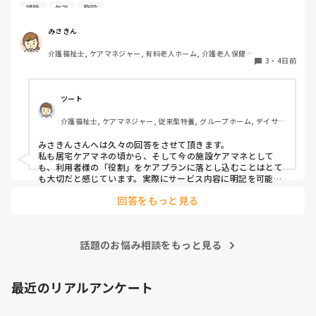
んの施設では他にどんな役割がありますか？たまに時間を持
掃除
ケア
施設
て余して「何かやることない？」と声をかけられることがあ
ります。今検討しているのは、食器洗いやスタッフと一緒に
みさきん
行くゴミ出しなどです。
介護福祉士, ケアマネジャー, 有料老人ホーム, 介護老人保健施
3
・
4日前
設, グループホーム, 病院
ツート
介護福祉士, ケアマネジャー, 従来型特養, グループホーム, デイサー
ビス
みさきんさんへは久々の回答をさせて頂きます。

私も居宅ケアマネの頃から、そして今の施設ケアマネとして
も、利用者様の「役割」をケアプランに落とし込むことはとて
も大切だと感じています。実際にサービス内容に明記を可能な
限りしており、担当者会議では略する事なく説明しておりま
回答をもっと見る
す。 役割を持つことは、その方の自信や生きがいにつながりま
すし、「してもらう」だけでなく「できることを続けてもら
う」視点にもなりますよね。 みさきんさんのように、日常の中
に自然な形で役割を取り入れておられる取り組み、とても勉強
話題のお悩み相談をもっと見る
になります。
最近のリアルアンケート