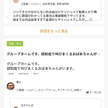
介護職・ヘルパー, 従来型特養, 実務者研修
いつできたか分からない内出血はヒヤリハットで転倒とかで明
らかに原因がわかってる場合は事故報告でやってます。

前までは内出血多すぎて全部がヒヤリハットでしたが､､､💦
回答をもっと見る
介助・ケア
グループホームです。認知症で叫びまくるおばあちゃんがい
ます。他の利用者...
グループホームです。

認知症で叫びまくるおばあちゃんがいます。

放尿
事故報告
暴力
他の利用者さんに影響があり、現場が崩壊しています。

辛い
怪我をしているのに立とうとするので目が離せません。

介護職・ヘルパー, グループホーム, デイサービス, 訪問介護, 
レクリエーションもなにも出来ません。

9
・
05/02
初任者研修, 障害者支援施設
正直いなくなって欲しいと思っています。

どんな人でも受け入れてきましたが、ここまで絶叫された
り、暴れたりする人は初めてです。

スプリング