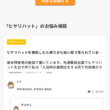
回答を投稿する
「ヒヤリハット」のお悩み相談
ヒヤリハット
ヒヤリハットを報告したら周りから白い目で見られていま
す。どうすれば…。
身体障害者の施設で働いています。先週職員会議でヒヤリハ
ットを出す所で私は「入浴時の着脱位をする所で利用者がス
トレッチャーから落ちそうになった」との事を話しました。

障害者施設
ヒヤリハット
愚痴
その利用者は動きが多い人でストレッチャーに柵はありませ
ん。これまでは床にマットを敷いての着脱位でしたが昨年末
しん
くらいにストレッチャーでの着脱位に変わりました。

障害福祉関連, 障害者支援施設
私は理由は聞かされておらずおそらく他の利用者と同じスト
2
・
03/29
レッチャーの上でも着替えさせても大丈夫だろうとの判断か
らそうなったと思います。そうなってからストレッチャーの
上での着脱位でやはり何度か危ない部分が何度かありまし
ポコポコ
た。
