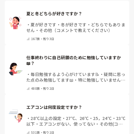
夏と冬どちらが好きですか？
・
夏が好きです
・
冬が好きです
・
どちらでもありま
せん
・
その他（コメントで教えてください）
167
票・
残り3日
仕事終わりに自己研鑽のために勉強していますか
📖？
・
毎日勉強するよう心がけています📝
・
疑問に思っ
た点のみ勉強してます📖
・
特に勉強していません
・
その他（コメントで教えてください）
480
票・
残り2日
エアコンは何度設定ですか？
・
28℃以上の設定
・
27℃、26℃
・
25，24℃
・
23℃
以下
・
エアコンがない、使ってない
・
その他(コメ
ントで教えてください)
531
票・
残り1日