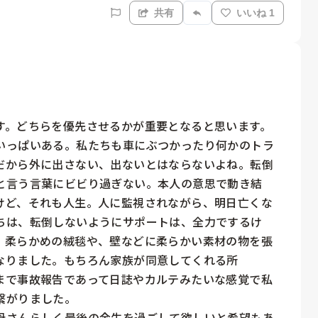
共有
いいね 1
。どちらを優先させるかが重要となると思います。 

いっぱいある。私たちも車にぶつかったり何かのトラ
だから外に出さない、出ないとはならないよね。転倒
と言う言葉にビビり過ぎない。本人の意思で動き結
けど、それも人生。人に監視されながら、明日亡くな
ちは、転倒しないようにサポートは、全力でするけ
。柔らかめの絨毯や、壁などに柔らかい素材の物を張
なりました。もちろん家族が同意してくれる所
まで事故報告であって日誌やカルテみたいな感覚で私
がりました。

母さんらしく最後の余生を過ごして欲しいと希望もあ