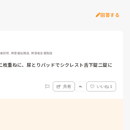
回答する
務者研修, 障害福祉関連, 障害者支援施設
二枚重ねに、尿とりパッドでシクレスト舌下錠二錠に
共有
いいね 1