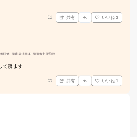
共有
いいね 3
務者研修, 障害福祉関連, 障害者支援施設
して寝ます
共有
いいね 1