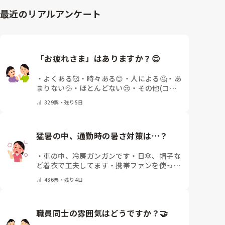
最近のリアルアンケート
「お疲れさま」はありますか？😊
・
よくある🥰
・
時々ある😊
・
人による🤔
・
あ
まりない💦
・
ほとんどない😢
・
その他(コメ
ントで教えてください)
329
票・
残り5日
猛暑の中、通勤時の暑さ対策は…？
・
車の中、冷房ガンガンです
・
日傘、帽子な
ど着衣で工夫してます
・
携帯ファンを使って
ます
・
保冷剤を持ち運んでいます
・
特に暑さ
486
票・
残り4日
対策はしていません
・
その他（コメントで教
えて下さい）
職員同士の雰囲気はどうですか？🤝