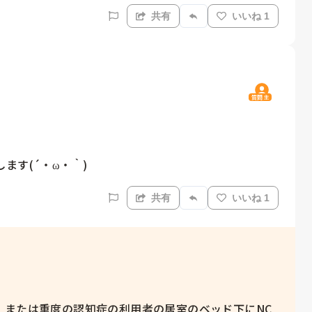
共有
いいね 1
質問主
ます(´・ω・｀)
共有
いいね 1
、または重度の認知症の利用者の居室のベッド下にNC