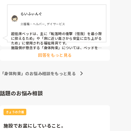
重大な外傷事故になる可能性が高いので超低床ベッド
を使用を提案しましたが却下されました。

らいふぃんぐ
夜勤中は1人の為状況によってはすぐに対応できない
事。

介護職・ヘルパー, デイサービス
超低床ベッドを使用し本人が動き出しすぐに本人のと
ころに行けなくても転倒による重大な外傷を軽減して
超低床ベッドは、主に「転落時の衝撃（怪我）を最小限
いく事を目的にあげられました。

に抑えるため」や「床に近い高さから安全に立ち上がる
却下した理由は身体拘束になる可能性があるから、だ
ため」に使用される福祉用具です。

そうです。

施設側が懸念する「身体拘束」については、ベッドを一
番低い位置（床すれすれ）に下げることで、本人が自力
施設としての言い分もわかります。僕が短慮な意見を
回答をもっと見る
で立ち上がれなくなり、実質的な行動制限（拘束）に繋
提案したのもわかりますが、モヤモヤしてます。

がるリスクを警戒したのだと考えられます。

ならなぜそのベッドを導入したのか疑問です。

疑問に思われている導入目安ですが、一般的には「床に
以前使用する場合の目安はなんなのか、どのような時
布団を敷いて寝ることに近い環境を作り、万が一ベッド
「身体拘束」のお悩み相談をもっと見る
に使用するから聞きましたがケースバイケースなので
から転落・滑り落ちても大怪我にならないようにするケ
ース」で話し合われることが多いです。

その時その時で話し合いましょうとの事で終わりまし
今回のカンファレンスでは意見がすれ違ってしまいモヤ
た。

モヤされているかと思いますが、1人夜勤の限られた状
話題のお悩み相談
これらの話を聞きどう思うか意見が聞きたいです。

況で「重大な事故を防ぎたい」と考えた提案は、決して
長文となってしまいごめんなさい。
短慮なものではなく、利用者様の安全を第一に想う素晴
らしい視点だと思います。
きょうの介護
施設でお盆にしていること。