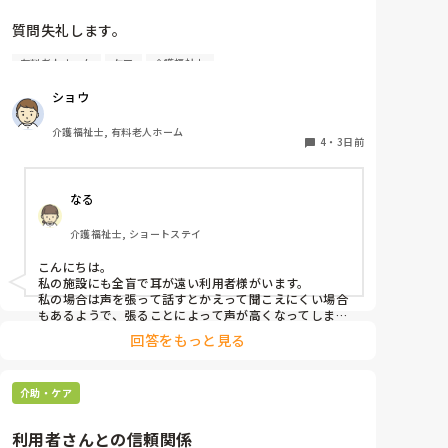
て相談です。
質問失礼します。

有料老人ホーム
ケア
介護福祉士
耳が遠く、目もあまり見えていない利用者様への声か
けについて質問です。

ショウ
現在、私は「大きな声で、ゆっくり耳元でお話しす
る」という方法で対応しています。

介護福祉士, 有料老人ホーム
聞き取れると安心していただける方なので何とか理解
4
・
3日前
してもらっているのですが、毎日のことなのでかなり
喉に負担がかかり、痛めてしまうことがあります。

なる
みなさんの職場で、このような方と関わる際に工夫し
介護福祉士, ショートステイ
ていることや、喉に負担をかけずに意思疎通ができる
良い方法などがあればぜひ教えていただきたいです。

こんにちは。

私の施設にも全盲で耳が遠い利用者様がいます。

よろしくお願いします。
私の場合は声を張って話すとかえって聞こえにくい場合
もあるようで、張ることによって声が高くなってしまい
聞こえにくいのだと思います。その為少しトーンを落と
回答をもっと見る
し話しかけるようにしています。

なかなか対応が難しいですよね💦
介助・ケア
利用者さんとの信頼関係