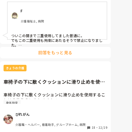
なりました。皆様のところでのオムツ外し対策もあわ
せて教えてください。
F
介護福祉士, 病院
ついこの間まで二重使用してました普通に。

でもこの二重使用も拘束にあたるそうで禁止になりまし
た。

対策というか、もうおむついじりのある方はガッツリ介
回答をもっと見る
護服（つなぎ）です。
きょうの介護
車椅子の下に敷くクッションに滑り止めを使用
することは身体拘束になります...
車椅子の下に敷くクッションに滑り止めを使用するこ
とは身体拘束になりますか？
身体拘束
びれがん
介護職・ヘルパー, 看護助手, グループホーム, 病院
18
・
12/19