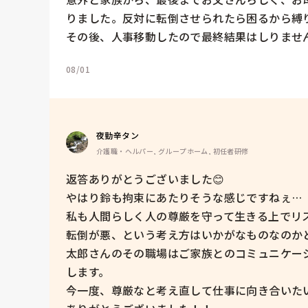
りました。反対に転倒させられたら困るから縛
その後、人事移動したので最終結果はしりません
08/01
夜勤辛タン
介護職・ヘルパー, グループホーム, 初任者研修
返答ありがとうございました😊

やはり鈴も拘束にあたりそうな感じですねぇ…

私も人間らしく人の尊厳を守って生きる上でリ
転倒が悪、という考え方はいかがなものなのかと
太郎さんのその職場はご家族とのコミュニケー
します。

今一度、尊厳なと考え直して仕事に向き合いたい