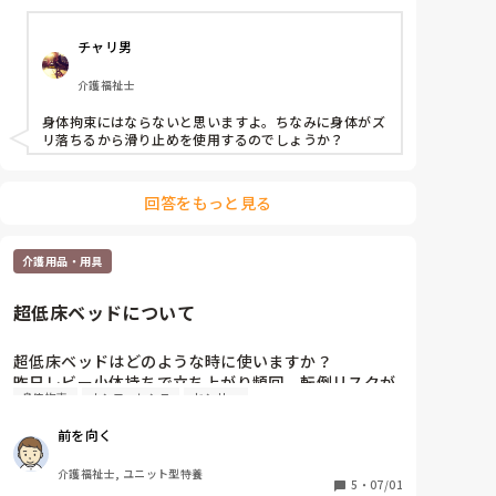
チャリ男
介護福祉士
身体拘束にはならないと思いますよ。ちなみに身体がズ
リ落ちるから滑り止めを使用するのでしょうか？
回答をもっと見る
介護用品・用具
超低床ベッドについて
超低床ベッドはどのような時に使いますか？

昨日レビー小体持ちで立ち上がり頻回、転倒リスクが
身体拘束
カンファレンス
センサー
高い人のカンファレンスを行いました。

その中で日中から就寝時までの見守りについた話した
前を向く
りと色々したわけですが、僕が夜勤の時もたまに起き
てくる事がありセンサーが鳴った時には担座位になっ
介護福祉士, ユニット型特養
ておりすぐに1人で歩かれてしまう。転倒リスク高く
5
・
07/01