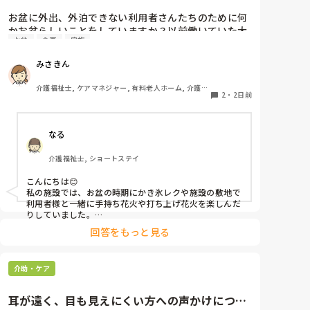
お盆に外出、外泊できない利用者さんたちのために何
かお盆らしいことをしていますか？以前働いていた大
お盆
食事
家族
きな施設では実際に住職さんを呼びご焼香できるよう
にそれ用のスペースを毎年設けていました。それ以外
みさきん
は、食事内容が変わる、家族が面会に来る…などでし
た。お盆まであと少しです。何かしていることがあれ
介護福祉士, ケアマネジャー, 有料老人ホーム, 介護老
ばぜひシェアよろしくお願いします。
2
・
2日前
人保健施設, グループホーム, 病院
なる
介護福祉士, ショートステイ
こんにちは😊

私の施設では、お盆の時期にかき氷レクや施設の敷地で
利用者様と一緒に手持ち花火や打ち上げ花火を楽しんだ
りしていました。

みさきんさんの住職さんを呼んでご焼香できる機会があ
回答をもっと見る
るのは利用者様にとっても良い経験にもなりますね！
介助・ケア
耳が遠く、目も見えにくい方への声かけについ