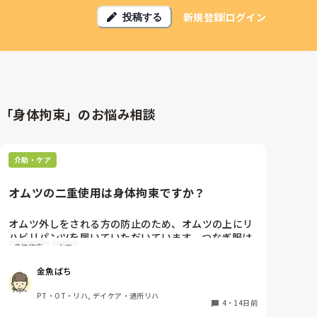
新規登録
ログイン
投稿する
「身体拘束」のお悩み相談
介助・ケア
オムツの二重使用は身体拘束ですか？
オムツ外しをされる方の防止のため、オムツの上にリ
ハビリパンツを履いていただいています。つなぎ服は
身体拘束
ケア
身体拘束行為にあたるので書面にて家族に了承を得て
いますが、オムツのこの対応は特に書面での確認をし
金魚ばち
ていませんし、オムツ代が2倍（一枚ずつ自己負担）
になります。

PT・OT・リハ, デイケア・通所リハ
これは、どこでも当たり前なのでしょうか。少し気に
4
・
14日前