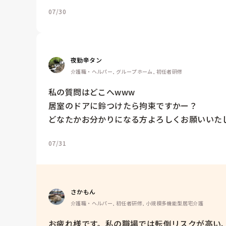
07/30
夜勤辛タン
介護職・ヘルパー, グループホーム, 初任者研修
私の質問はどこへwww

居室のドアに鈴つけたら拘束ですかー？

どなたかお分かりになる方よろしくお願いいたし
07/31
さかもん
介護職・ヘルパー, 初任者研修, 小規模多機能型居宅介護
お疲れ様です。私の職場では転倒リスクが高い