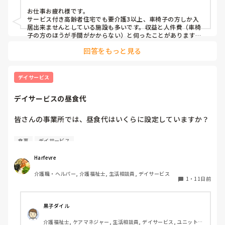
お仕事お疲れ様です。

サービス付き高齢者住宅でも要介護3以上、車椅子の方しか入
居出来ませんとしている施設も多いです。収益と人件費（車椅
子の方のほうが手間がかからない）と伺ったことがあります。

なんだかなぁと思いますが仕方がないですね。
回答をもっと見る
デイサービス
デイサービスの昼食代
皆さんの事業所では、昼食代はいくらに設定していますか？

差し支えなければ、

食事
デイサービス
• 昼食代

Harfevre
• おやつ代込みかどうか

介護職・ヘルパー, 介護福祉士, 生活相談員, デイサービス
• 手作り・委託・配食など食事の提供方法

1
・
11日前
も教えていただけると参考になります。

黒子ダイル
ちなみに私が働いてるところは750円、おやつ代は別、委託
介護福祉士, ケアマネジャー, 生活相談員, デイサービス, ユニット型
で同じ建物内に厨房があります。