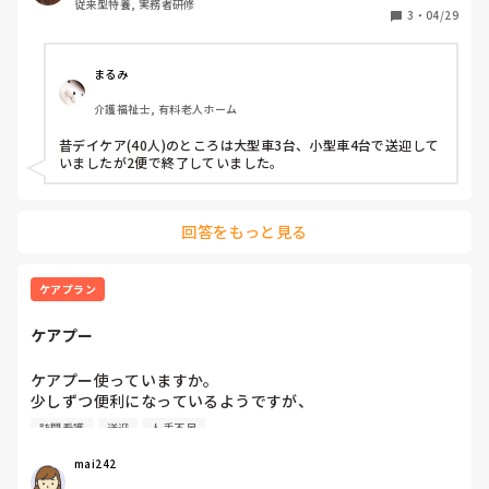
従来型特養, 実務者研修
3
・
04/29
まるみ
介護福祉士, 有料老人ホーム
昔デイケア(40人)のところは大型車3台、小型車4台で送迎して
いましたが2便で終了していました。
回答をもっと見る
ケアプラン
ケアプー
ケアプー使っていますか。

少しずつ便利になっているようですが、

1台のパソコンでしか使えず実績も取り込んでみましたが、
訪問看護
送迎
人手不足
訪問看護や通所介護の送迎減算などでエラーが出ました。
mai242