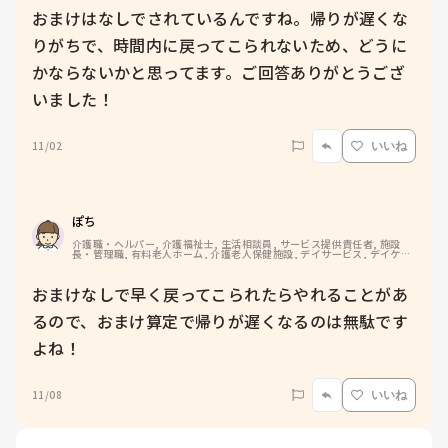
おまけはなしでされているんですね。帰りが遅くな
りがちで、時間内に戻ってこられないため、どうに
かならないかと思ってます。ご回答ありがとうござ
いました！
11/02
いいね
ぽち
介護職・ヘルパー, 介護福祉士, 生活相談員, サービス提供責任者, 施設
長・管理職, 有料老人ホーム, 介護老人保健施設, デイサービス, デイケ
ア・通所リハ, 訪問介護, 介護事務, ユニット型特養, 障害福祉関連, 小規
模多機能型居宅介護, 社会福祉士
おまけなしで早く戻ってこられたらやれることがあ
るので、おまけ算定で帰りが遅くなるのは無駄です
11/08
いいね