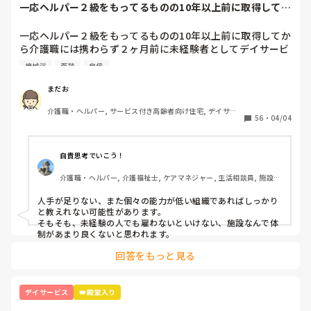
一応ヘルパー２級をもってるものの10年以上前に取得してか
ら介護職には携...
一応ヘルパー２級をもってるものの10年以上前に取得してか
ら介護職には携わらず２ヶ月前に未経験者としてデイサービ
スで勤めてます。

機械浴
面談
自信
未経験者なので時給も最低賃金です。

面談の時は『徐々に覚えてくれれば良いって言われ１年後く
まだお
らいに入浴介助をしてもらいます』って言われましたが、現
介護職・ヘルパー, サービス付き高齢者向け住宅, デイサー
実は人がいないとゆぅ～事で１ヶ月前から入浴介助をしてま
56
・
04/04
ビス, 初任者研修
す。

一度付きっきりで指導を受けた後は２週空いてから、時々手
伝って貰いながらの入浴介助を２回やって４回目からは1人
自責思考でいこう！
でやってます。

介護職・ヘルパー, 介護福祉士, ケアマネジャー, 生活相談員, 施設
でも初めて介助する方もいるので、その方の特徴とかを聞い
長・管理職, 介護老人保健施設, デイケア・通所リハ
てメモり、それを見て２回大浴介助をしました。

人手が足りない、また個々の能力が低い組織であればしっかり
誘導、着脱全て1人です。

と教えれない可能性があります。

８人くらいを２時間弱でこなします。

そもそも、未経験の人でも雇わないといけない、施設なんで体
それだけでも大変なのに、再来週からは個浴か機械浴を頼ま
制があまり良くないと思われます。
れました。

回答をもっと見る
しかし個浴も機械浴も見たこともないし、教えて貰ってもな
いけど『トイレ介助ができれば大丈夫』と言われ、口で説明
だけ受け、1人でやらなければいけない感じです。

デイサービス
👑殿堂入り
全介の人の移乗もまだ1人でできないのに、そんな方の入浴