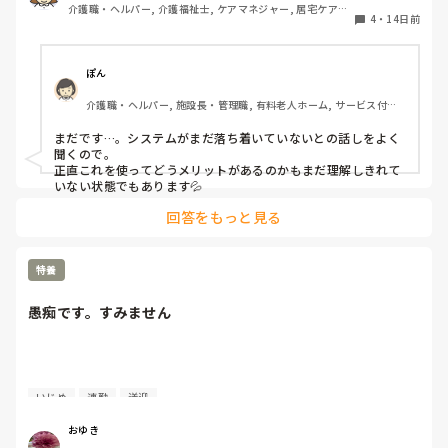
介護職・ヘルパー, 介護福祉士, ケアマネジャー, 居宅ケアマ
4
・
14日前
ネ
ぽん
介護職・ヘルパー, 施設長・管理職, 有料老人ホーム, サービス付き
高齢者向け住宅, 訪問介護, 介護事務, 初任者研修, 障害福祉関連, 障
害者支援施設
まだです…。システムがまだ落ち着いていないとの話しをよく
聞くので。

正直これを使ってどうメリットがあるのかもまだ理解しきれて
いない状態でもあります💦
回答をもっと見る
特養
愚痴です。すみません
いじめ
連勤
送迎
おゆき