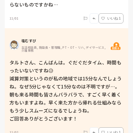
らないものですかね…
11/01
いいね 1
塩むすび
生活相談員, 施設長・管理職, PT・OT・リハ, デイサービス, 
質問主
介護事務
タルトさん、こんばんは。ぐだぐだタイム、時間も
ったいないですね😥

減算対策というのが私の地域では15分なんでしょう
ね。なぜ5分じゃなくて15分なのは不明ですが…。

朝も来る時間も皆さんバラバラで、すごく早く着く
方もいますよね。早く来た方から帰れる仕組みなら
もう少しスムーズになるでしょうね。

11/02
いいね 1