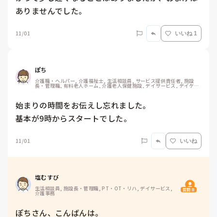
ありませんでした。
11/01
いいね 1
ぽち
介護職・ヘルパー, 介護福祉士, 生活相談員, サービス提供責任者, 施設
長・管理職, 有料老人ホーム, 介護老人保健施設, デイサービス, デイケ
ア・通所リハ, 訪問介護, 介護事務, ユニット型特養, 障害福祉関連, 小規
模多機能型居宅介護, 社会福祉士
始まりの時間をお伝えし忘れました。

基本が9時からスタートでした。
11/01
いいね
塩むすび
生活相談員, 施設長・管理職, PT・OT・リハ, デイサービス, 
質問主
介護事務
ぽちさん、こんばんは。
