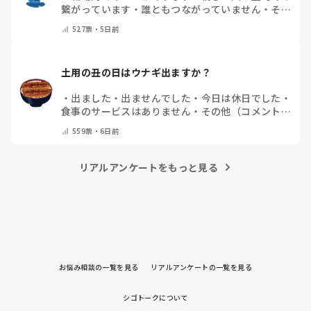
繋がっています
・
誰ともつながっていません
・
その
他（コメントで教えてください）
527
票・
5日前
土用の丑の日はウナギ出ますか？
・
出ました
・
出ませんでした
・
今日は休日でした
・
食事のサービスはありません
・
その他（コメントで
教えて下さい）
559
票・
6日前
リアルアンケートをもっと見る
お悩み相談の一覧を見る
リアルアンケートの一覧を見る
シゴトークについて