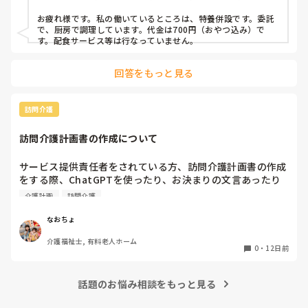
特養
お疲れ様です。私の働いているところは、特養併設です。委託
で、厨房で調理しています。代金は700円（おやつ込み）で
す。配食サービス等は行なっていません。
回答をもっと見る
訪問介護
訪問介護計画書の作成について
サービス提供責任者をされている方、訪問介護計画書の作成
をする際、ChatGPTを使ったり、お決まりの文言あったり
しますか？

介護計画
訪問介護
毎回、ケアプランから訪問介護用に変える時に時間を要して
しまいます😰
なおちょ
介護福祉士, 有料老人ホーム
0
・
12日前
話題のお悩み相談をもっと見る