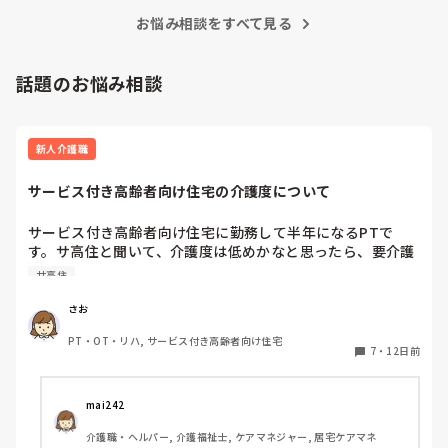
お悩み相談をすべて見る
話題のお悩み相談
新人介護職
サービス付き高齢者向け住宅の介護度について
サービス付き高齢者向け住宅に勤務して半年になるPTで
す。サ高住と聞いて、介護度は低めかなと思ったら、要介護
3〜5の方が多く、驚いています。サ高住の介護度はそんなに
サ高住
高いものなのでしょうか？高い方が施設の収益がよくなると
か関係してるのでしょうか？
さお
PT・OT・リハ, サービス付き高齢者向け住宅
7
・
12日前
mai242
介護職・ヘルパー, 介護福祉士, ケアマネジャー, 居宅ケアマネ