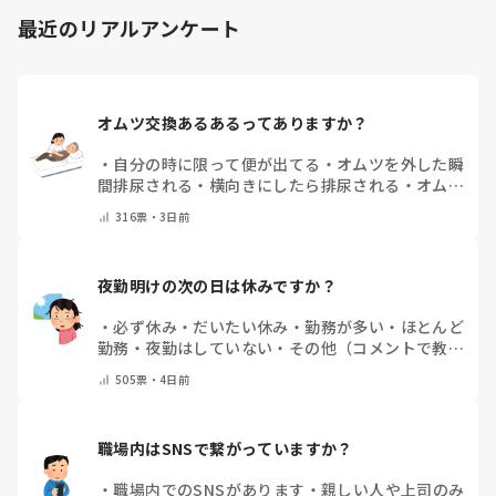
最近のリアルアンケート
オムツ交換あるあるってありますか？
・
自分の時に限って便が出てる
・
オムツを外した瞬
間排尿される
・
横向きにしたら排尿される
・
オムツ
のテープがよくちぎれている
・
パットにたっぷり収
316
票・
3日前
まっていると快感
・
その他（コメントで教えてくだ
さい）
夜勤明けの次の日は休みですか？
・
必ず休み
・
だいたい休み
・
勤務が多い
・
ほとんど
勤務
・
夜勤はしていない
・
その他（コメントで教え
てください）
505
票・
4日前
職場内はSNSで繋がっていますか？
・
職場内でのSNSがあります
・
親しい人や上司のみ