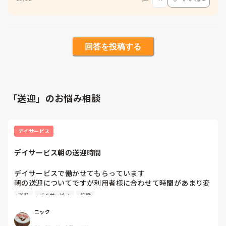
回答を投稿する
「送迎」のお悩み相談
デイサービス
デイサービス朝の送迎時間
デイサービスで働かせてもらっています

朝の送迎についてですが利用者様に合わせて時間があまり変
動させないためルートが行ったり来たりするために帰りの送
送迎
デイサービス
施設
迎が4便で抑えられるのに朝の送迎は7〜8便になってしまい
ます

ニック
皆さんのところも同じような仕組みですか？