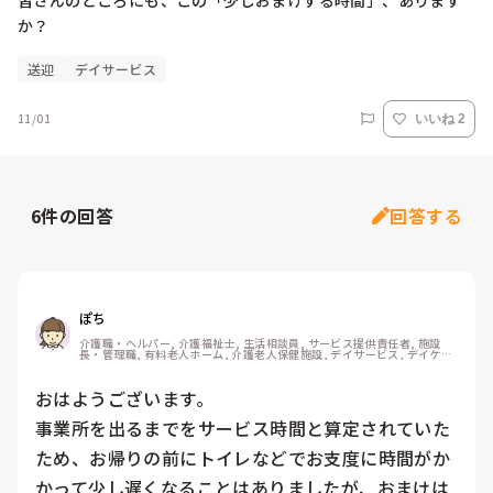
皆さんのところにも、この「少しおまけする時間」、あります
送迎
デイサービス
11/01
いいね 2
6
件の回答
回答する
ぽち
介護職・ヘルパー, 介護福祉士, 生活相談員, サービス提供責任者, 施設
長・管理職, 有料老人ホーム, 介護老人保健施設, デイサービス, デイケ
ア・通所リハ, 訪問介護, 介護事務, ユニット型特養, 障害福祉関連, 小規
模多機能型居宅介護, 社会福祉士
おはようございます。

事業所を出るまでをサービス時間と算定されていた
ため、お帰りの前にトイレなどでお支度に時間がか
かって少し遅くなることはありましたが、おまけは