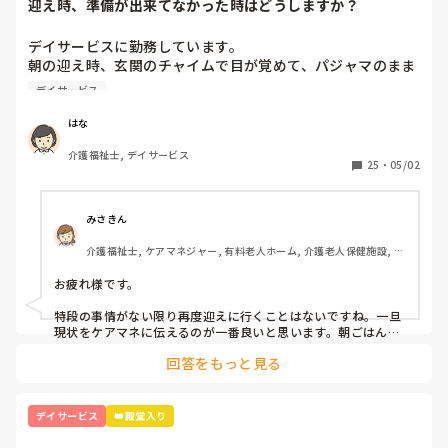
迎え時、準備が出来てなかった時はどうしますか？
私だけ何故か5連勤で全て入浴介助とか、最高の配番だった
デイサービスに勤務しています。

😇明らかに私だけだから、嫌がらせかって笑

朝の迎え時、玄関のチャイムで目が覚めて、パジャマのまま
女の子来てたから流石に他の業務も回して下さいって主任に
で出てくる利用者様がいます。朝ごはんや、着替えに時間が
伝えたけど。。。'

デイサービス
かかるので、再度迎えに行ってます。ひどい時は月に4～5回
子どもたち両手に抱えて保育園に送迎する毎日なのに、許容
あります。一人暮らしで、隣に家族様が住んでいますが、な
範囲超えてしまった笑
はな
かなか協力をしていただけません。

介護福祉士, デイサービス
デイサービス勤務の方、再度迎えに行ったりすることはあり
25
・
05/02
ますか？

このような場合、どう対処したらいいでしょうか。アドバイ
スがあれば、教えていただきたいです。
みさきん
介護福祉士, ケアマネジャー, 有料老人ホーム, 介護老人保健施設, グ
ループホーム, 病院
お疲れ様です。

特段の事情がない限り再度迎えに行くことはないですね。一旦
現状をケアマネに伝えるのが一番良いと思います。朝ごはんや
着替えだと時間かかりますよね。
回答をもっと見る
デイサービス
👑殿堂入り