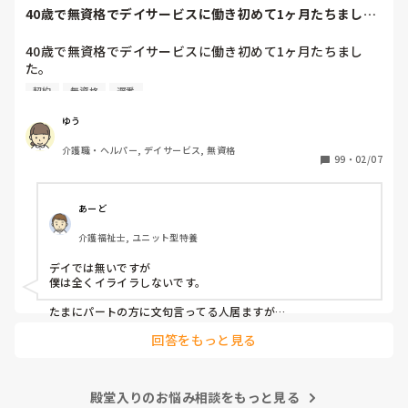
介助なんてできません。

40歳で無資格でデイサービスに働き初めて1ヶ月たちまし
出来ないと訴えましたが、移乗の時だけ助けを呼べばいい
た。応募内容は1...
と…

40歳で無資格でデイサービスに働き初めて1ヶ月たちまし
未経験で入って、もっと指導をしてもらえると思ってました
た。

が、どこでもそんなものですか？

応募内容は1日4時間～週3勤務でした。

初めて介護につき、仕事は楽しいと思ったのですが、自信な
契約
無資格
遅番
前職も介護ではないのですがお年寄りと関わる仕事をしてい
いのに次から次へと仕事を任されメンタル的にやられそうで
たのでレクが中心になる午後から勤務が向いているかな？と
す。

ゆう
所長さんに言われ午後からの勤務に決まりました。

う

介護職・ヘルパー, デイサービス, 無資格
ですが、いざ働き始めたら私のような少ない時間での勤務さ
99
・
02/07
れてる方はおらず、私以外は早番遅番の方たちでした。

私は午後からなので入浴介助やお昼ご飯が終り口腔も済ませ
た頃に出勤します。

あーど
1日働いてる方に聞きたいです。

介護福祉士, ユニット型特養
ハッキリ言ってそんな時間に来る私にみなさんはイライラし
ますか？

デイでは無いですが

最初の契約で時間は決まってしまったのでしばらくはこの時
僕は全くイライラしないです。

間でやりますが…
たまにパートの方に文句言ってる人居ますが

じゃあフルタイムやめたら？としか僕は思わないので笑

回答をもっと見る
パートさんは短時間ながらその時間は正直正社より働いてくれ
るので非常に助かってます
殿堂入りのお悩み相談をもっと見る