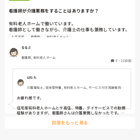
どの詳細は決まっていない」とのことでした。失効している人
の復活手続きなども含めて、まだ現場の窓口も国からの続報を
看護師が介護業務をすることはありますか？
待っている状態のようです。 せっかくの制度見直しですから、
remokoさんのような子育て世代のケアマネさんが、不安なく
安心して働き続けられるような詳細が決まってほしいですね。
有料老人ホームで働いています。

早くすっきりした情報が出てくることを祈るばかりです…！
看護師として働きながら、介護士の仕事も兼務しています。

人手不足もあいまって、入浴介助やオムツ交換なども行って
人手不足
看護師
有料老人ホーム
います。

入浴介助は利用者さんの全身観察も出来たり、ケアも一緒に
るるぶ
行えるので、いい点かなと思います。

看護師, 有料老人ホーム
皆さんの働く職場では、看護師が介護業務をすることはあり
5
・
21日前
ますか？
はむた
介護福祉士, 従来型特養, 有料老人ホーム, サービス付き高齢者向け
住宅, グループホーム, ショートステイ, デイサービス, 訪問介護, ユ
ニット型特養, 障害福祉関連, 障害者支援施設, 小規模多機能型居宅
お疲れ様です。

介護
住宅型有料老人ホームとサ高住、特養、デイサービスでの勤務
経験がありますが、看護師さんは介護業務しなかったです。

たまに胃ろうしたかったから、ついでにオムツ交換しといた
回答をもっと見る
よ！というような看護師さんがいると感謝でした🙏

他は介護業務はしないという契約だったので皆さん頑なにしな
かったです。