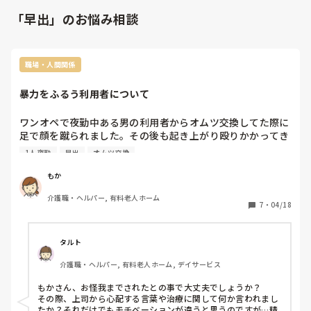
「早出」のお悩み相談
職場・人間関係
暴力をふるう利用者について
ワンオペで夜勤中ある男の利用者からオムツ交換してた際に
足で顔を蹴られました。その後も起き上がり殴りかかってき
たりしてました。それで私は唇を切ってしまい、朝だったの
1人夜勤
早出
オムツ交換
で早出に任せられるので放置したんですが、上司からはダメ
だったら諦めることと、相性があるから他の職員に頼んでっ
もか
ていわれて〇〇さんも皆の分手伝う動きをしてくださいって
介護職・ヘルパー, 有料老人ホーム
言われて私の対応が悪かったんだって。私はいつも何もして
7
・
04/18
ないみたいな言い方されていらっとした
タルト
介護職・ヘルパー, 有料老人ホーム, デイサービス
もかさん、お怪我までされたとの事で大丈夫でしょうか？

その際、上司から心配する言葉や治療に関して何か言われまし
たか？それだけでもモチベーションが違うと思うのですが…精