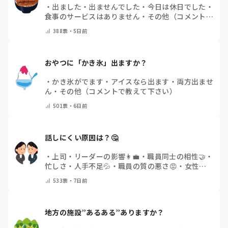
・
出ました
・
出ませんでした
・
今日は休日でした
・
食事のサービスはありません
・
その他（コメントで
教えて下さい）
388
票・
5日前
おやつに「かき氷」出ますか？
・
かき氷がでます
・
アイスなら出ます
・
両方出ませ
ん
・
その他（コメントで教えて下さい）
501
票・
6日前
話しにくい原因は？🤔
・
上司・リーダーの影響👩‍💼
・
職員同士の相性🤝
・
忙しさ・人手不足💦
・
職員の質の悪さ😡
・
女性職
員の割合の多さ👩👧
・
自分にも原因があると感じる
533
票・
7日前
💭
・
その他(コメントで教えてください)
地方の施設”あるある”ありますか？