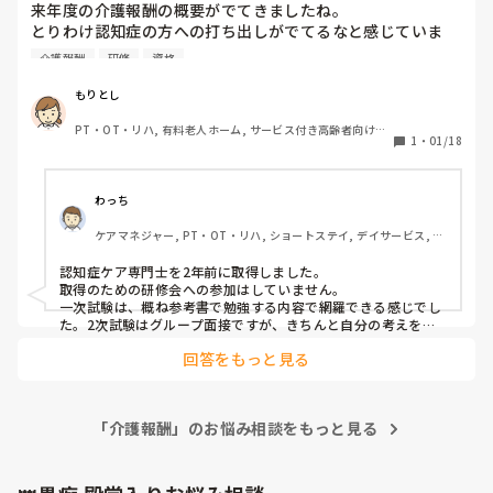
来年度の介護報酬の概要がでてきましたね。

とりわけ認知症の方への打ち出しがでてるなと感じていま
す。

介護報酬
研修
資格
認知症ケア専門士の資格があると、加算が算定できるなど見
受けられますね。

もりとし
認知症ケア専門士の資格を取得されてる方はいますか？取得
PT・OT・リハ, 有料老人ホーム, サービス付き高齢者向け住
のための研修会への参加や試験の難易度などわかる範囲で教
1
・
01/18
宅, グループホーム, デイサービス, デイケア・通所リハ, 病
えてほしいです。
院, 訪問介護, 訪問看護
わっち
ケアマネジャー, PT・OT・リハ, ショートステイ, デイサービス, 訪
問看護
認知症ケア専門士を2年前に取得しました。

取得のための研修会への参加はしていません。

一次試験は、概ね参考書で勉強する内容で網羅できる感じでし
た。2次試験はグループ面接ですが、きちんと自分の考えを持
ち公平的な意見を述べられれば全然問題ないと思います。
回答をもっと見る
「介護報酬」のお悩み相談をもっと見る