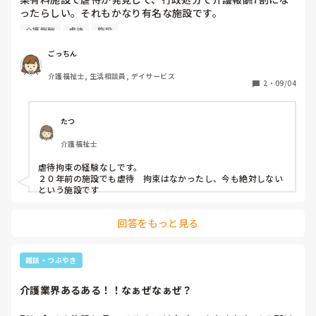
ったらしい。それもかなり有名な施設です。

介護報酬
虐待
施設
しかし、やってる事がグレーorブラックの施設はまだまだあ
るでしょ。同意書がないのにベッドの４点柵したり、スピー
ごっちん
チロック、ドラッグロック、車椅子の利用者が自力で後ろに
介護福祉士, 生活相談員, デイサービス
下がれないように、後ろを壁にする‥‥etc

2
・
09/04
うちのGHもグレーですね。とにかく接遇が酷すぎる。

たつ
皆さんが働いてる施設でも、これはどうなの！！って思う事
介護福祉士
があるでしょう。

虐待拘束の経験なしです。

２０年前の施設でも虐待　拘束はなかったし、今も絶対しない
という施設です
回答をもっと見る
雑談・つぶやき
介護業界あるある！！なぁぜなぁぜ？