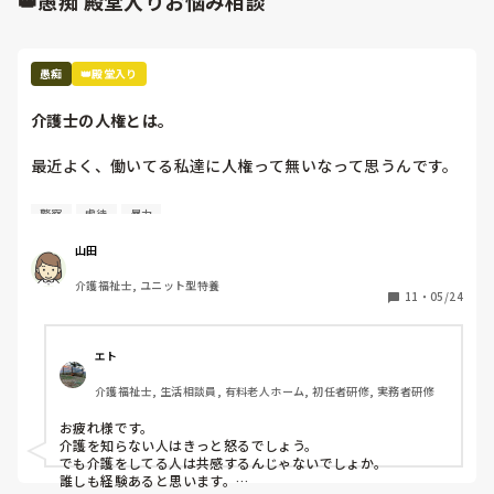
👑愚痴 殿堂入りお悩み相談
愚痴
👑殿堂入り
介護士の人権とは。
最近よく、働いてる私達に人権って無いなって思うんです。

介助中、どんなに叩かれても、つねられても、蹴られても

警察
虐待
暴力
キチガイと言われても、アホだのバカだと言われても、助け
て貰えない

山田
介助前に「〇〇しますね。〇〇していいですか。」と声をか
介護福祉士, ユニット型特養
けている

11
・
05/24
でも、何をされているのか理解出来ていないから、私達が虐
待しているかのように騒ぐ

被害妄想をされ、上の者を呼べ、警察を呼べ、先生を呼べ、
エト
と。

介護福祉士, 生活相談員, 有料老人ホーム, 初任者研修, 実務者研修
私達は、

お疲れ様です。

押さえつけたり叩いたりつねったりしたら身体的虐待だと言
介護を知らない人はきっと怒るでしょう。

われ

でも介護をしてる人は共感するんじゃないでしょか。

キチガイだのバカだのアホだの言ったら精神的虐待だと言わ
誰しも経験あると思います。
