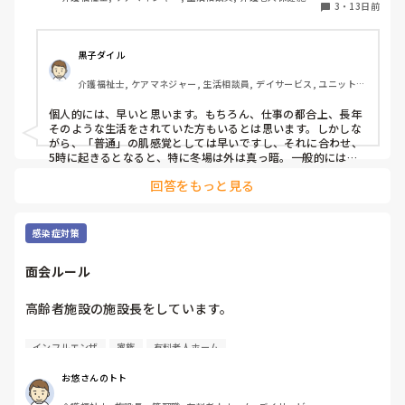
ありません。

3
・
13日前
グループホーム, デイケア・通所リハ, 社会福祉士
朝6時に朝食、口腔ケア後に居室誘導・二度寝、8時頃に再度
起こして検温・バイタル測定をしていますが、利用者・スタ
黒子ダイル
ッフ共に負担がかかってるのではと思っています。

介護福祉士, ケアマネジャー, 生活相談員, デイサービス, ユニット型
6時に朝食のために5時頃から利用者を起こし、食後にまた寝
特養
て1時間で起こしと、1人夜勤で忙しいだろうに、トイレ・居
個人的には、早いと思います。もちろん、仕事の都合上、長年
室誘導が必要な利用者もいると時間がもったいないし利用者
そのような生活をされていた方もいるとは思います。しかしな
もゆっくりできないのではと思います。

がら、「普通」の肌感覚としては早いですし、それに合わせ、
私が出勤する頃には、夜勤者によっては慌ただしくしている
5時に起きるとなると、特に冬場は外は真っ暗。一般的には、8
時前後が施設の標準かと思いますし、本来のグループホームの
方もいて、朝食時間を遅らせてそのまま食堂にいてもらって
回答をもっと見る
理念である、これまでの生活の継続からしてもよろしくないと
はだめなのかと思うことがあります。

思います。
夜勤者に話を聞いたことがありますが、「長年続いているか
ら」「そのように業務するよう言われているから」「利用者
感染症対策
は朝早くても、また寝るから身体の負担は少ない」と言われ
ました。

面会ルール
業務改善を考える機会があるものの、夜勤をしていないた
め、実際に夜勤をしているスタッフに問題ないと言われると
高齢者施設の施設長をしています。

そこで話が終わってしまいます。

皆さんが勤務されている施設での面会ルールはどうなってい
利用者の状況もありますし、私の感覚が合わないだけなのか
インフルエンザ
家族
有料老人ホーム
ますか？

もしれませんが、このように朝食時間が早い施設はあります
インフルやコロナ対策でまだ制限を取っている施設も多くあ
か？
お悠さんのトト
ると思います。
