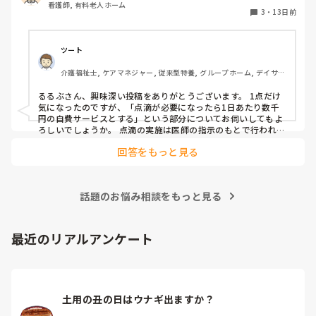
看護師, 有料老人ホーム
をしてもらえないという状況になります。

3
・
13日前
皆さんが働いている施設では、保険外サービスを導入してい
る所はありますか？

ツート
また内容と金額が分かれば教えてください。
介護福祉士, ケアマネジャー, 従来型特養, グループホーム, デイサー
ビス
るるぶさん、興味深い投稿をありがとうございます。 1点だけ
気になったのですが、「点滴が必要になったら1日あたり数千
円の自費サービスとする」という部分についてお伺いしてもよ
ろしいでしょうか。 点滴の実施は医師の指示のもとで行われる
医療行為だと思うのですが、「点滴をするから追加で費用をい
回答をもっと見る
ただく」という形にすると、介護保険や医療保険の算定との関
係で二重請求のような扱いにならないか少し不安になりまし
た。 もし実費として徴収することが可能だと整理されている理
由や根拠があれば、勉強のためにぜひ教えていただきたいで
話題のお悩み相談をもっと見る
す。
最近のリアルアンケート
土用の丑の日はウナギ出ますか？