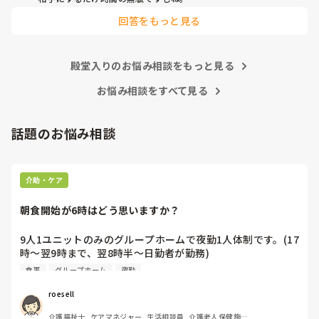
そんな人を相手にするよりプライベートを充実して人生楽しく
たと言われるのも嫌です。毎日8時間働いて5分も職場の人と
回答をもっと見る
過ごした方が得よ。転職なんていつでも出来るし辞めたい時は
話をしない。話かけれる雰囲気でもない。上司も知ってか知
さっさと今より待遇良い探して移った者勝ちよ。

らずか放置。しんどい。
まぁ、陰口とか言う人に限って対象相手が辞めて仕事に負荷が
かかるとまた文句を言うのよね┐( ∵ )┌
殿堂入りのお悩み相談をもっと見る
お悩み相談をすべて見る
話題のお悩み相談
介助・ケア
朝食開始が6時はどう思いますか？
9人1ユニットのみのグループホームで夜勤1人体制です。(17
時〜翌9時まで、翌8時半〜日勤者が勤務)

朝食は夜勤者がご飯・汁物・主菜を作り、後片付け(食器洗
食事
グループホーム
夜勤
い、茶碗片付け)もします。(作る時間は夜勤者の自由)

9時〜午前の活動開始です。

roesell
私自身は日勤のみで、グループホームでの夜勤はしたことが
介護福祉士, ケアマネジャー, 生活相談員, 介護老人保健施設, 