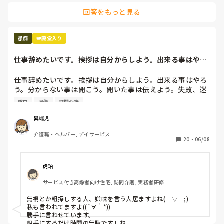
回答をもっと見る
愚痴
👑殿堂入り
仕事辞めたいです。挨拶は自分からしよう。出来る事はやろ
う。分からない事...
仕事辞めたいです。挨拶は自分からしよう。出来る事はやろ
う。分からない事は聞こう。聞いた事は伝えよう。失敗、迷
惑かけたら謝ろう。助けてもらったら感謝しよう。常にそれ
陰口
同僚
訪問介護
を頭に入れて働いてます。しかし職場で嫌われているので挨
拶しても無視。出来る事をすれば粗探し。分からない事を聞
異端児
けばそんな事も分からないの？聞いた事を伝えたら反感をか
介護職・ヘルパー, デイサービス
う。毎日毎日謝って毎日毎日感謝の言葉を伝えている。明ら
20
・
06/08
かに同僚と差別されている。失敗しても笑い飛ばしてもらえ
る同僚。私が失敗したら一気に空気が悪くなり口も聞いても
らえない。自分が可愛げがないのも分かっています。しかし
虎珀
仕事なのでそれはそれ。可愛げがあろうとなかろうと利用者
サービス付き高齢者向け住宅, 訪問介護, 実務者研修
さんには関係ない事。利用者さんから苦情があったならまだ
しも未だに無し。同じ職場で働く仲間なので打ち解けなけれ
無視とか粗探しする人、嫌味を言う人居ますよね(￣▽￣;)

ばならないと思っていますが無視されて陰口叩かれているの
私も言われてますよ((´∀｀*))

分かっているのにこれ以上何を私はすればいいですか。辞め
勝手に言わせています。

たいです、でもここで辞めるのも癪です。しっぽ巻いて逃げ
相手にするだけ時間の無駄ですしね。
