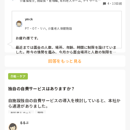
介護福祉士, 施設長・管理職, 有料老人ホーム, デイサービス, 
4
・
13日前
訪問介護
面会ルールで人数制限や小学生以下のお子さんの面会不可な
ど病院みたいなルールでされてますか？

ymck
自施設も制限は設けてますが、生活の場という事もありあま
PT・OT・リハ, 介護老人保健施設
り厳しくするのももどかしさを感じてます。

スタッフの意向も無視する訳にもいかないので葛藤が凄いで
お疲れ様です。

最近までは面会の人数、場所、年齢、時間に制限を設けていま
した。昨今の情勢を鑑み、今月から面会場所と人数の制限を撤
廃しました。

回答をもっと見る
体調不良者がいらっしゃる場合にはご遠慮いただく（場合によ
り感染症のご家族がいる場合も）、食品のお持ち込み禁止、30
度を超える日の散歩は控えていただくなどのルールは残してお
ります。順次、ご家族からのご意見をもとに緩和を検討する予
介助・ケア
定です。

健康管理と生活の喜びのバランスは難しいですね。ご意見を取
独自の自費サービスはありますか？
り入れながら、少しずつ調整するしかないかなと感じていま
す。
自施設独自の自費サービスの導入を検討していると、本社か
ら通達がありました。

例えば、点滴が毎日必要になった時に、1日あたり数千円の
有料老人ホーム
施設
自費サービスとのこと。

利用者さんの負担が増大することは明白ですが、利用者さん
るるぶ
からしたら、自費サービスを払わないと点滴など必要な治療