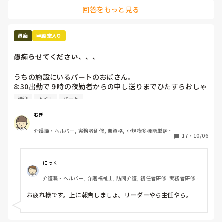
介護者はそれが仕事だし、プロであるから対応するのが当たり
れ

回答をもっと見る
前と思われると思いますね。

介助しなかったから介護放棄だと言われ

介護者も人です。表向きニコニコしてても内心は結構ボロボロ
訴えられる

のことあります。

愚痴
👑殿堂入り
利用者は、

無理だと思えば逃げることも勇気だと思うので身体大切にして
叩こうが、ののしろうが、何もするなと言おうが、

くださいね。
愚痴らせてください、、、
そういう病気だから、そういう性格だからと

守られる

うちの施設にいるパートのおばさん。

8:30出勤で９時の夜勤者からの申し送りまでひたすらおしゃ
こっちの方がよっぽど虐待受けてるよ。

べり。

こんなこと言ったらまた怒られますか？
送迎
トイレ
パート
本来日勤の仕事のはずのシーツ交換や居室掃除を「暇ならや
ってよね！！」と夜勤者に言っている。（私も言われる。）

むぎ
あなたが喋っている３０分でやれるのでは？？？

介護職・ヘルパー, 実務者研修, 無資格, 小規模多機能型居宅
送迎表も自分が作らないと気が済まないのか、他の人が作る
17
・
10/06
介護
と文句、文句、文句。そして勝手に（自分が楽なように）変
えている。

そして日中もひたすらおしゃべり。トイレ誘導もせず。

にっく
この人がいるのに仕事が大変なら、いなくて大変の方がまし
介護職・ヘルパー, 介護福祉士, 訪問介護, 初任者研修, 実務者研修, 
なんですけどー！！！！
ユニット型特養
お疲れ様です。上に報告しましょ。リーダーやら主任やら。