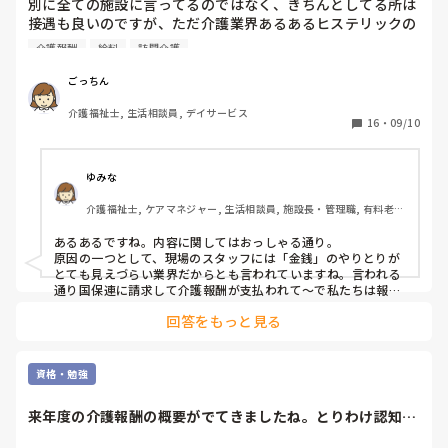
別に全ての施設に言ってるのではなく、きちんとしてる所は
接遇も良いのですが、ただ介護業界あるあるヒステリックの
職員が多く、御利用者にキツく当たる場面を何回も見て来ま
介護報酬
給料
訪問介護
した。

ごっちん
自分達の毎月貰っている給料って

介護福祉士, 生活相談員, デイサービス
16
・
09/10
国保連に請求して、介護報酬が貰えて、その報酬から給料が
支払われて、自分達の生活が成り立ってるわけで。御利用者
が少なくなると閉鎖に陥るわけですよ。訪問介護事業所は物
ゆみな
凄い閉鎖してる。その大事な御利用者をお客様として見えな
介護福祉士, ケアマネジャー, 生活相談員, 施設長・管理職, 有料老人
いのは何故ですか？

ホーム, 訪問介護, ユニット型特養
あるあるですね。内容に関してはおっしゃる通り。

業界は違うけど、飲食で例えるなら、職員はお店のスタッフ
原因の一つとして、現場のスタッフには「金銭」のやりとりが
で、御利用者はお客様。飲食店のスタッフは客にキツく当た
とても見えづらい業界だからとも言われていますね。言われる
ったりしませんよね。

通り国保連に請求して介護報酬が支払われて〜で私たちは報酬
を得ている訳ですが、最も近いサービススタッフと実際の利用
回答をもっと見る
者さんとの間に、対価の証が見えない。これも一つあるのか
介護業界って不思議だなぁって思う。あるあるだよね。
な、と思ってます。

後はこれくらい人の"生活"に関わる業界も少ない訳ですから、
その辺りもどうしてもストレスが溜まりやすい部分もあるでし
資格・勉強
ょう。

その辺のメンタルケアもやっぱり会社、法人として対策してい
来年度の介護報酬の概要がでてきましたね。とりわけ認知症
かないと、接遇ばかり教育しても難しい職種なのだと思ってま
の方への打ち出し...
す。
