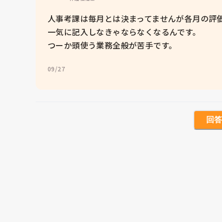
人事考課は毎月とは決まってませんが各月の評
一気に記入しなきゃならなくなるんです。

つーか頭使う業務全般が苦手です。
09/27
回答