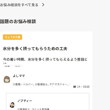
負荷がかかるとまた文句を言うのよね┐( ∵ )┌
お悩み相談をすべて見る
話題のお悩み相談
きょうの介護
水分を多く摂ってもらうための工夫
今の暑い時期、水分を多く摂ってもらえるよう普段と
は

特養
ケア
違う工夫等をされている事を教えてください。
よしママ
介護職・ヘルパー, 介護福祉士, ケアマネジャー, 従
14
・
3日前
来型特養
ノブティー
介護福祉士, ユニット型特養