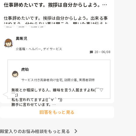
仕事辞めたいです。挨拶は自分からしよう。出
来る事はやろう。分からない事...
仕事辞めたいです。挨拶は自分からしよう。出来る事
はやろう。分からない事は聞こう。聞いた事は伝えよ
陰口
同僚
訪問介護
う。失敗、迷惑かけたら謝ろう。助けてもらったら感
謝しよう。常にそれを頭に入れて働いてます。しかし
異端児
職場で嫌われているので挨拶しても無視。出来る事を
すれば粗探し。分からない事を聞けばそんな事も分か
介護職・ヘルパー, デイサービス
らないの？聞いた事を伝えたら反感をかう。毎日毎日
20
・
06/08
謝って毎日毎日感謝の言葉を伝えている。明らかに同
僚と差別されている。失敗しても笑い飛ばしてもらえ
虎珀
る同僚。私が失敗したら一気に空気が悪くなり口も聞
いてもらえない。自分が可愛げがないのも分かってい
サービス付き高齢者向け住宅, 訪問介護, 実務者研修
ます。しかし仕事なのでそれはそれ。可愛げがあろう
となかろうと利用者さんには関係ない事。利用者さん
無視とか粗探しする人、嫌味を言う人居ますよね(￣▽
から苦情があったならまだしも未だに無し。同じ職場
￣;)

で働く仲間なので打ち解けなければならないと思って
私も言われてますよ((´∀｀*))

いますが無視されて陰口叩かれているの分かっている
勝手に言わせています。

相手にするだけ時間の無駄ですしね。

のにこれ以上何を私はすればいいですか。辞めたいで
回答をもっと見る
そんな人を相手にするよりプライベートを充実して人生
す、でもここで辞めるのも癪です。しっぽ巻いて逃げ
楽しく過ごした方が得よ。転職なんていつでも出来るし
たと言われるのも嫌です。毎日8時間働いて5分も職場
辞めたい時はさっさと今より待遇良い探して移った者勝
の人と話をしない。話かけれる雰囲気でもない。上司
ちよ。

殿堂入りのお悩み相談をもっと見る
も知ってか知らずか放置。しんどい。
まぁ、陰口とか言う人に限って対象相手が辞めて仕事に