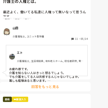
介護士の人権とは。
最近よく、働いてる私達に人権って無いなって思うん
です。

警察
虐待
暴力
介助中、どんなに叩かれても、つねられても、蹴られ
山田
ても

キチガイと言われても、アホだのバカだと言われて
介護福祉士, ユニット型特養
も、助けて貰えない

11
・
05/24
介助前に「〇〇しますね。〇〇していいですか。」と
声をかけている

エト
でも、何をされているのか理解出来ていないから、私
達が虐待しているかのように騒ぐ

介護福祉士, 生活相談員, 有料老人ホーム, 初任者研修, 実務
被害妄想をされ、上の者を呼べ、警察を呼べ、先生を
者研修
呼べ、と。

お疲れ様です。

介護を知らない人はきっと怒るでしょう。

私達は、

でも介護をしてる人は共感するんじゃないでしょか。

押さえつけたり叩いたりつねったりしたら身体的虐待
誰しも経験あると思います。

介護者はそれが仕事だし、プロであるから対応するのが
だと言われ

回答をもっと見る
当たり前と思われると思いますね。

キチガイだのバカだのアホだの言ったら精神的虐待だ
介護者も人です。表向きニコニコしてても内心は結構ボ
と言われ

ロボロのことあります。

介助しなかったから介護放棄だと言われ

愚痴
👑殿堂入り
訴えられる

無理だと思えば逃げることも勇気だと思うので身体大切
にしてくださいね。