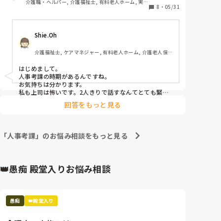
介護職・ヘルパー, 介護福祉士, 有料老人ホーム, 実務
8
・
05/31
者研修
Shie.Oh
介護福祉士, ケアマネジャー, 有料老人ホーム, 介護老人保
健施設, ショートステイ, デイサービス, 訪問介護
はじめまして。

人事考課の時期があるんですね。

お気持ちは分かります。

私も上司は怖いです。2人きりで話すなんてとても緊張
します。

回答をもっと見る
面談頑張って下さい。
「人事考課」のお悩み相談をもっと見る
👑愚痴 殿堂入りお悩み相談
愚痴
👑殿堂入り