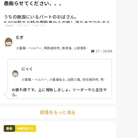
愚痴らせてください、、、
利用者は、

叩こうが、ののしろうが、何もするなと言おうが、

うちの施設にいるパートのおばさん。

そういう病気だから、そういう性格だからと

8:30出勤で９時の夜勤者からの申し送りまでひたすら
守られる

送迎
トイレ
パート
おしゃべり。

本来日勤の仕事のはずのシーツ交換や居室掃除を「暇
こっちの方がよっぽど虐待受けてるよ。

むぎ
ならやってよね！！」と夜勤者に言っている。（私も
こんなこと言ったらまた怒られますか？
言われる。）

介護職・ヘルパー, 実務者研修, 無資格, 小規模多機
あなたが喋っている３０分でやれるのでは？？？

17
・
10/06
能型居宅介護
送迎表も自分が作らないと気が済まないのか、他の人
が作ると文句、文句、文句。そして勝手に（自分が楽
にっく
なように）変えている。

そして日中もひたすらおしゃべり。トイレ誘導もせ
介護職・ヘルパー, 介護福祉士, 訪問介護, 初任者研修, 実務
ず。

者研修, ユニット型特養
この人がいるのに仕事が大変なら、いなくて大変の方
お疲れ様です。上に報告しましょ。リーダーやら主任や
がましなんですけどー！！！！
ら。
回答をもっと見る
愚痴
👑殿堂入り