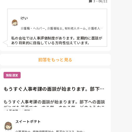
3
・
06/22
者研修
けい
介護職・ヘルパー, 介護福祉士, 有料老人ホーム, 介護老人
保健施設, グループホーム, デイサービス, デイケア・通所
リハ
私の会社では人事評価制度があります。定期的に面談が
あり将来的に目指している方向性伝えています。
回答をもっと見る
施設運営
もうすぐ人事考課の面談が始まります。部下へ
の面談がとても苦手です。する...
もうすぐ人事考課の面談が始まります。部下への面談
がとても苦手です。する側、される側、どのようなこ
人事考課
面談
スイートポテト
介護福祉士, 精神保健福祉士, 居宅ケアマネ, 社会福