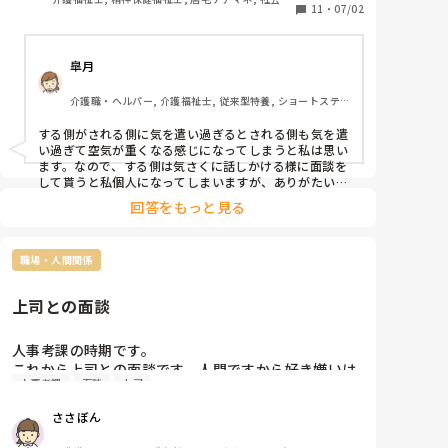
11
・
07/02
祉士
皐月
介護職・ヘルパー, 介護福祉士, 従来型特養, ショートステ
イ
する側がされる側に気を遣い過ぎるとされる側も気を遣
い過ぎて空気が重くなる感じになってしまうと私は思い
ます。なので、する側は気さくに話しかける様に面談を
して貰うと私個人になってしまいますが、ありがたいで
す。あと、言いたいことは遠回しにし言わずに簡潔に聞
回答をもっと見る
いてほしいとされる側としてはありがたい気がします。
職場・人間関係
上司との面談
人事考課の時期です。

これから上司との面談です。人間ですから好き嫌いは
人事考課
面談
上司
あると思いますが、そんな上司との面談は怖いです↓

ささぼん