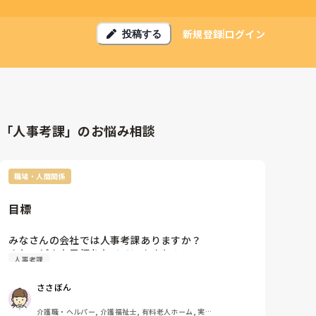
新規登録
ログイン
投稿する
「人事考課」のお悩み相談
職場・人間関係
目標
みなさんの会社では人事考課ありますか？

また、どんな目標をたてていますか？
人事考課
ささぼん
介護職・ヘルパー, 介護福祉士, 有料老人ホーム, 実務