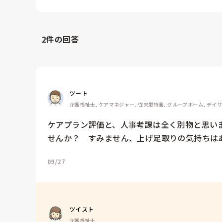
2
件の回答
ツート
介護福祉士, ケアマネジャー, 従来型特養, グループホーム, デイ
ケアプラン評価と、人事考課は全く別物と思い
せんか？　すみません、上げ足取りの気持ちは
09/27
ツイスト
介護福祉士