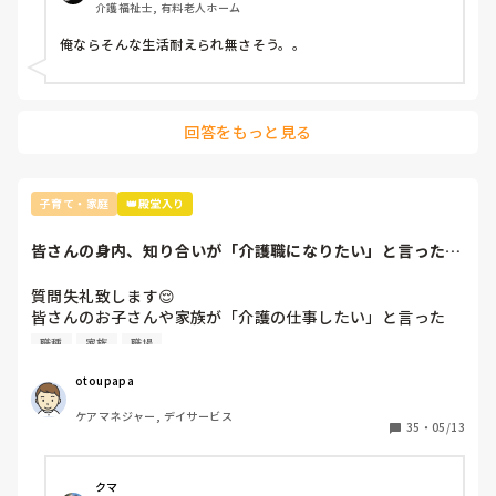
介護福祉士, 有料老人ホーム
お義父さんには気ぃー遣うし...

俺ならそんな生活耐えられ無さそう。。
私がいない時絶対コソコソ言ってると思う。

朝と夜が1番嫌い(>_<｡)

回答をもっと見る
朝は皆 弱い。

怒ってんのか...よく表情がわからない

子育て・家庭
👑殿堂入り
夜は怖い。

仕事で18時過ぎたらお義母さんに怒られる。

皆さんの身内、知り合いが「介護職になりたい」と言った
だからなるべくスピード出して慌てて帰ってる。

ら？
ゆっくり帰れない。

質問失礼致します😌

ε=(･д･｀*)ﾊｧ…ってため息つきながら帰ってる。

皆さんのお子さんや家族が「介護の仕事したい」と言った
ら、なんと声をかけますか？？

職種
家族
職場
私には居場所がない。

知り合いのお子さん（高校生）が学校の進路希望で「介護の
夫婦ぢゃないみたいに毎日会話ない。

仕事」と書いたら、先生から「やめておきなさい」と言われ
otoupapa
楽しくもない。

たそうで😓

ほんと実家に帰りたい気分だよ(´._.｀)

ケアマネジャー, デイサービス
相手が高校生に限らず、皆さんだったら、介護職を選択肢に
35
・
05/13
入れるのをどう思われますか？
癒しもなーんもないし

遊びにも行けないし...

クマ
行きたくてもお義母さんに一言二言言っていかないと行けな