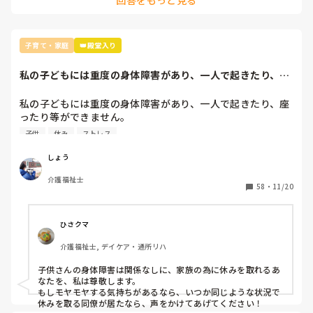
値観で選べば正解だと思います
子育て・家庭
👑殿堂入り
私の子どもには重度の身体障害があり、一人で起きたり、座
ったり等ができま...
私の子どもには重度の身体障害があり、一人で起きたり、座
ったり等ができません。

子供
休み
ストレス
こないだ、妻が腰を痛めてしまい、子どもの面倒を見ること
ができなくなってしまいました。(子どもを預けられるよう
しょう
な施設がなく、親にも頼れない)

介護福祉士
職場に事情を話し、１週間休みを頂いたのですが、仕事を休
58
・
11/20
んでしまったことへの罪悪感がずっと心の片隅に残ってモヤ
モヤしてしまいます。

5月には私が怪我をしてしまい、仕事を休んだこともあり、
ひさクマ
職場の人には申し訳ない気持ちでいっぱいです。

介護福祉士, デイケア・通所リハ
家族が一番大事なので、正しい選択をしたと思っているので
子供さんの身体障害は関係なしに、家族の為に休みを取れるあ
すが、何かモヤモヤが消えなくて…

なたを、私は尊敬します。

もしモヤモヤする気持ちがあるなら、いつか同じような状況で
職場の人からしたら、あの人はすぐ休むと思われてる気がし
休みを取る同僚が居たなら、声をかけてあげてください！