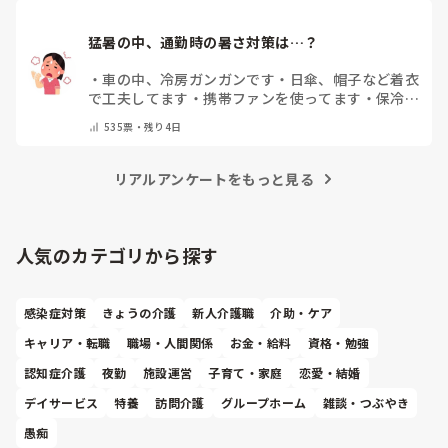
猛暑の中、通勤時の暑さ対策は…？
・
車の中、冷房ガンガンです
・
日傘、帽子など着衣
で工夫してます
・
携帯ファンを使ってます
・
保冷剤
を持ち運んでいます
・
特に暑さ対策はしていませ
535
票・
残り4日
ん
・
その他（コメントで教えて下さい）
リアルアンケートをもっと見る
人気のカテゴリから探す
感染症対策
きょうの介護
新人介護職
介助・ケア
キャリア・転職
職場・人間関係
お金・給料
資格・勉強
認知症介護
夜勤
施設運営
子育て・家庭
恋愛・結婚
デイサービス
特養
訪問介護
グループホーム
雑談・つぶやき
愚痴