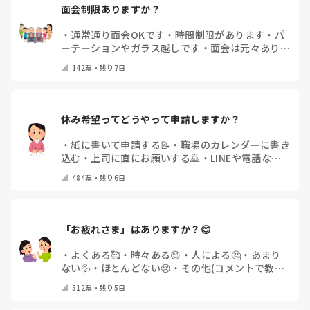
面会制限ありますか？
・
通常通り面会OKです
・
時間制限があります
・
パ
ーテーションやガラス越しです
・
面会は元々ありま
せん
・
その他（コメントで教えてください）
142
票・
残り7日
休み希望ってどうやって申請しますか？
・
紙に書いて申請する📝
・
職場のカレンダーに書き
込む
・
上司に直にお願いする🙇
・
LINEや電話など
で申請する
・
その他（コメントで教えてください）
484
票・
残り6日
「お疲れさま」はありますか？😊
・
よくある🥰
・
時々ある😊
・
人による🤔
・
あまり
ない💦
・
ほとんどない😢
・
その他(コメントで教え
てください)
512
票・
残り5日