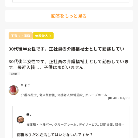
回答をもっと見る
子育て・家庭
👑殿堂入り
30代後半女性です。正社員の介護福祉士として勤務していま
す。最近入籍し...
30代後半女性です。正社員の介護福祉士として勤務していま
す。最近入籍し、子供はまだいません。

職場では今月からリーダーを任されました。

妊娠
他のスタッフ(同世代の独身女性)から「リーダーになったば
かりだから、子供はしばらく作れないね」と冗談っぽく言わ
たまご
れました。

介護福祉士, 従来型特養, 介護老人保健施設, グループホーム
内心はとても複雑です。リーダーになれた事は嬉しく、これ
48
・
03/09
から頑張っていきたいと思う反面、年齢も年齢なので体力の
あるウチに、子供はなるべく早く欲しいと思っています。歳
を取るにつれ、妊娠にもいろんなリスクが出てくると聞きま
辛い
すので。

介護職・ヘルパー, グループホーム, デイサービス, 訪問介護, 初任者
その為、役職をつけて頂いたばかりですが、妊活する事に引
研修, 障害者支援施設
け目を感じている現状です。

役職ありだと妊活してはいけないんですか？

同じような経験、境遇を持った方是非意見を聞かせて頂きた