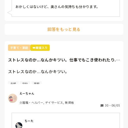
て結局出勤＆登園していきました。

おかしくはないけど、奥さんの気持ちも分かります。
ちなみに保育園付近はハザードマップ的にはギリギリセーフ
くらいの位置です。

自分自身は今日に関してはどうしても休めない日でした。

回答をもっと見る
自分、何かおかしな事言ってますかね？

こんなような事で喧嘩になってしまったのですが…
子育て・家庭
👑殿堂入り
ストレスなのか...なんかキツい。仕事でもこき使われたり...
家ではお...
ストレスなのか...なんかキツい。

仕事でもこき使われたり...

夫婦
文句
家庭
家ではお義母さんに文句...やら愚痴言われるし...

えーちゃん
介護職・ヘルパー, デイサービス, 無資格
旦那ゎぐーたらゲームばかりしてチビの面倒見らんし...

30
・
06/05
なにこの家...全然楽しくもないわ。

ちーた
私が疲れるだけ...
