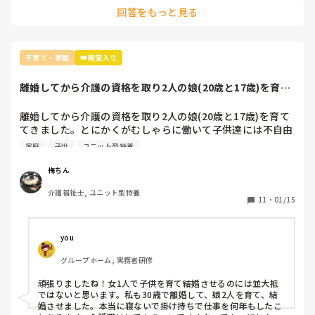
て気持ちが下がっています。

回答をもっと見る
誰にも言えなかったので、つい投稿してしまいました。

長くなりすみません。
子育て・家庭
👑殿堂入り
離婚してから介護の資格を取り2人の娘(20歳と17歳)を育て
てきました...
離婚してから介護の資格を取り2人の娘(20歳と17歳)を育て
てきました。とにかくがむしゃらに働いて子供達には不自由
な生活をさせたくない思いでここまできました。その娘も先
家庭
子供
ユニット型特養
日成人式を迎え(延期になりましたが💦)あっという間だった
なぁと思いながら家のポストを開けると1通の手紙が。娘か
梅ちん
ら私に感謝の手紙でした。女手一つで育ててくれた事、自分
介護福祉士, ユニット型特養
の夢を(看護師になる事)叶える為学校に通わせてくれてる事
11
・
01/15
などたくさん素敵な言葉が並んでいました。そして、最後に
は「私を産んでくれてありがとう」って。1人でポストの前
で号泣してました😭正直この仕事しんどい事多すぎですがま
you
だまだ娘達の為にもバリバリ働かないといけないって決意し
グループホーム, 実務者研修
た日になりました！

こちらこそ「私の娘として産まれてきてくれてありがとう」
頑張りましたね！女1人で子供を育て結婚させるのには並大抵
です。
ではないと思います。私も30歳で離婚して、娘2人を育て、結
婚させました。本当に寝ないで掛け持ちで仕事を何年もしたこ