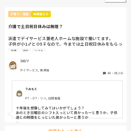
子育て・家庭
👑殿堂入り
介護で土日祝日休みは無理？
派遣でデイサービス兼老人ホームな施設で働いてます。

子供が小1♂と小5♀なので、今までは土日祝日休みをもらっ
ていました。

派遣
子供
シフト
私がいなくても大丈夫かな？と思い、次の派遣先では日曜日
一回だけ入るシフトにしてもらいましたが、子供達といる時
コロリ
間を大切にしたいという思いが強くて自分の中で葛藤してい
デイサービス, 無資格
ます…。

48
・
08/16
日曜日は人がいないと言っていたので施設側にも申し訳ない
と思いますが…

誰か、同じ気持ちの方いらっしゃったらこのもやもやがスッ
うみもと
キリするのかな？と思い投稿しました。
PT・OT・リハ, 訪問看護
十年後を想像してみてはいかがでしょう？

あのとき日曜日のシフト入っといて良かったーと思うか、子供
達との時間をとっといた良かったーと思うか

どちらもメリット・デメリットありますので、コロリさんの価
回答をもっと見る