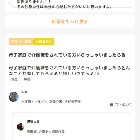
関係ありません！！

いです…。
その独身女性は自分の心配した方がいいと思いますよ。
回答をもっと見る
子育て・家庭
👑殿堂入り
母子家庭で介護職をされている方いらっしゃいましたら色ん
なこと共有しても...
母子家庭で介護職をされている方いらっしゃいましたら色ん
なこと共有してもらえると嬉しいですぅ🎵😆
家庭
職種
ゆみ
介護職・ヘルパー, 訪問介護, 初任者研修
77
・
02/20
黒猫太郎
看護師, 介護老人保健施設