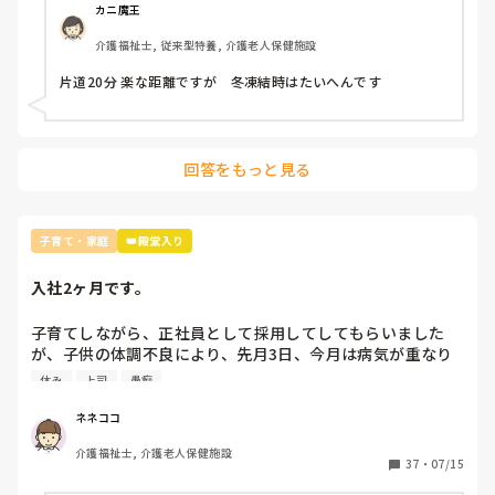
ジが容易なのに対し逆のキャリアチェンジは難しい点が挙げら
カニ魔王
れます。

あとよく言われる、体を酷使して低賃金、のイメージはまさし
介護福祉士, 従来型特養, 介護老人保健施設
くその通りではあるので、単純にその方のことが心配にはなり
ますね…。

片道20分 楽な距離ですが　冬凍結時はたいへんです
せっかく新卒採用という2度と手に入らない切り札を持ってい
るのだから、いきなり介護だけに絞らず色々な業種の説明会に
行くなり業界研究なりしてみてもいいんじゃないかな？と思い
ます。

回答をもっと見る
私自身大卒で、周囲が大手企業の総合職になる中で介護士にな
り、親は反対こそしませんでしたがやはり将来が心配ではある
ようです。

長文失礼いたしました。
子育て・家庭
👑殿堂入り
入社2ヶ月です。
子育てしながら、正社員として採用してしてもらいました
が、子供の体調不良により、先月3日、今月は病気が重なり
息子が肺炎になり、欠勤が多くなっています。先輩に仕事の
休み
上司
愚痴
雇用を一度考えてと言われました。パートとなっても体調不
良で休む事は変わらないと思いますが、皆さんはどう思いま
ネネココ
すか。上司は気にしなくていいと、言ってくれています。
介護福祉士, 介護老人保健施設
37
・
07/15