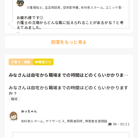
い。

介護福祉士, 生活相談員, 従来型特養, 有料老人ホーム, ユニット型特
めんどくさい...ょね...

養, 社会福祉士
ほんとため息しかつけない！

お疲れ様です🙂

介護士の立場からどんな風に伝えられることがあるかな？と考
えてみました。

どぉにかしてほしぃ。

まず、介護士をやりたいと思った理由を本人に聞きます。

回答をもっと見る
そこでいわゆる「福祉の理想、キラキラ介護」のような話が出
た場合、現実的には収入が上がらず、特に結婚子育てのターム
になるとどうしても苦労しやすい点、また福祉の理想を裏切ら
れる職場が多い点をデメリットとして必ず伝えます。

同時に、一度経験してしまえば、家庭を持ったとしてもパート
子育て・家庭
👑殿堂入り
等の形でも仕事を継続しやすく(全国で常に求人があるので)共
働きの形を取れば普通に生活はできる点、一度やって向いてな
みなさんは自宅から職場までの時間はどのくらいかかります
いと思えば、他業種に転職後も出戻りが容易な業種である点を
か？
伝えます。

理由が他にある場合(夜勤フルタイムで稼ぐつもり、ケアマネや
みなさんは自宅から職場までの時間はどのくらいかかります
管理者などのキャリアパスを見据えて、等)が出てくるような
か？
ら、それなりに介護士や自身のキャリアについて関心を持って
職場
調べられていると判断できますので、本人の意思を尊重すべき
かと考えます。

みっちゃん
以上が第三者の介護士としてのアドバイスですが、もし身内が
進路選択に悩んでいる時に声をかけるならば、正直一番最初に
有料老人ホーム, デイサービス, 実務者研修, 障害者支援施設
98
・
03/12
おすすめする業種ではないです。

理由は、高卒新卒ならより収入が安定した業種を選べるチャン
スがある点、30代以降も他業種から介護士へのキャリアチェン