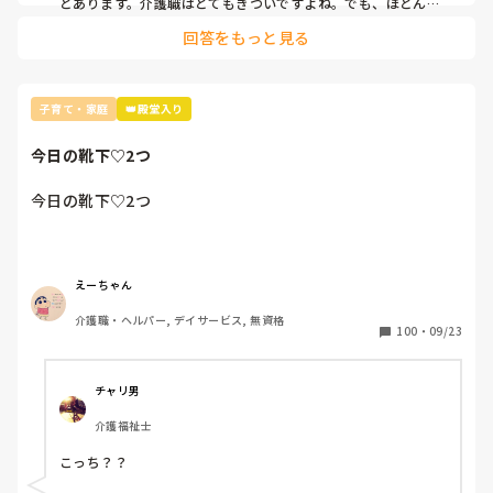
とあります。介護職はとてもきついですよね。でも、ほとんど
自分が健康であれば、定年はないようなもので、ずっと仕事で
回答をもっと見る
きます。

目標もって働きなから、利用者さんにも、目を配り、一日を無
事楽しく過ごせるよう努力していくと、自分の姿も重ねなが
ら、頑張らなくてはと力が、湧いてきます。必ずこの仕事選ん
で良かったと思っているとおもいますが、お互い頑張りましょ
子育て・家庭
👑殿堂入り
うね！
今日の靴下♡2つ
今日の靴下♡2つ
えーちゃん
介護職・ヘルパー, デイサービス, 無資格
100
・
09/23
チャリ男
介護福祉士
こっち？？