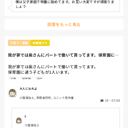
僕は父子家庭で特養に勤めてます。お互い大変ですが頑張りま
しょう
回答をもっと見る
子育て・家庭
👑殿堂入り
我が家では奥さんにパートで働いて貰ってます。保育園に通
う子どもが1人い...
我が家では奥さんにパートで働いて貰ってます。

保育園に通う子どもが1人います。

災害
保育園
子供
そもそもパートで働いてもらってるのには、

経済的な問題もありますが、

大人になれよ
子どもに何かあった時とかに(風邪や最近多い災害等)すぐに
介護福祉士, 実務者研修, ユニット型特養
対応してもらえるように、と思ってです。

29
・
07/08
パートだから好き勝手休んでいい、ではないのは百も承知で
すが、

y
今朝は一部地域では警報等も出ており、できれば休んで子ど
介護福祉士
もを見ていて欲しかったのですが、そんなに休めないと言っ