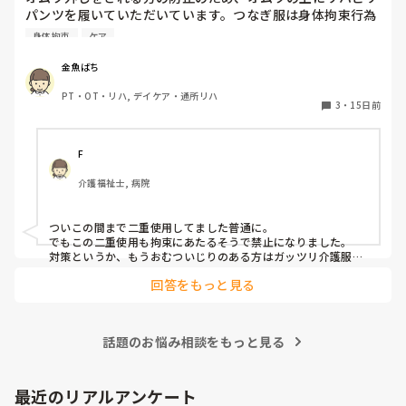
パンツを履いていただいています。つなぎ服は身体拘束行為
にあたるので書面にて家族に了承を得ていますが、オムツの
身体拘束
ケア
この対応は特に書面での確認をしていませんし、オムツ代が
2倍（一枚ずつ自己負担）になります。

金魚ばち
これは、どこでも当たり前なのでしょうか。少し気になりま
PT・OT・リハ, デイケア・通所リハ
した。皆様のところでのオムツ外し対策もあわせて教えてく
3
・
15日前
ださい。
F
介護福祉士, 病院
ついこの間まで二重使用してました普通に。

でもこの二重使用も拘束にあたるそうで禁止になりました。

対策というか、もうおむついじりのある方はガッツリ介護服
（つなぎ）です。
回答をもっと見る
話題のお悩み相談をもっと見る
最近のリアルアンケート