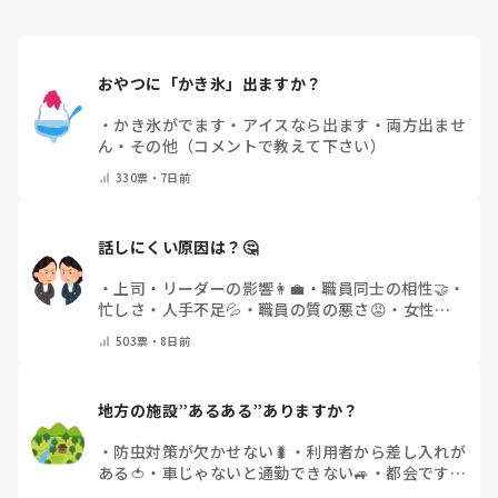
おやつに「かき氷」出ますか？
・
かき氷がでます
・
アイスなら出ます
・
両方出ませ
ん
・
その他（コメントで教えて下さい）
330
票・
7日前
話しにくい原因は？🤔
・
上司・リーダーの影響👩‍💼
・
職員同士の相性🤝
・
忙しさ・人手不足💦
・
職員の質の悪さ😡
・
女性職
員の割合の多さ👩👧
・
自分にも原因があると感じる
503
票・
8日前
💭
・
その他(コメントで教えてください)
地方の施設”あるある”ありますか？
・
防虫対策が欠かせない🐛
・
利用者から差し入れが
ある🍅
・
車じゃないと通勤できない🚙
・
都会です
・
その他（コメントで教えてください）