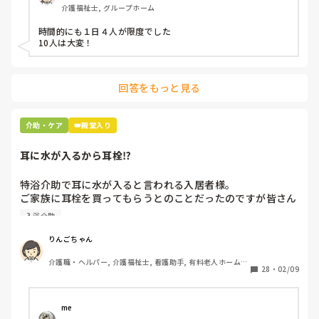
介護福祉士, グループホーム
時間的にも１日４人が限度でした

10人は大変！
回答をもっと見る
介助・ケア
👑殿堂入り
耳に水が入るから耳栓⁉︎
特浴介助で耳に水が入ると言われる入居者様。

ご家族に耳栓を買ってもらうとのことだったのですが皆さん
どう思われますか？

入浴介助
まずは水が入らないように介助を工夫するのが先なのではと
思ったのですがパートなためあまり強く言えず…

りんごちゃん
また洗髪後どうやら耳を拭いてない様子。あとから耳を拭い
介護職・ヘルパー, 介護福祉士, 看護助手, 有料老人ホーム, 
て欲しいと言われて拭くととても汚いのですが、耳栓よりも
28
・
02/09
サービス付き高齢者向け住宅, 病院, 初任者研修, 実務者研
まず耳拭くのが先なのではと…

修, ユニット型特養
耳栓の管理も大変だと思いますし（衛生的に消毒なども必要
かと）、皆さんどう思われますか？
me 