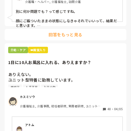
介護職・ヘルパー, 介護福祉士, 訪問介護
別に何か問題でも？って感じですね。

顔にご飯ついたままの状態にしなきゃそれでいいって、結果だ
と思います。

回答をもっと見る
私お風呂専属でバイトしてるんですけど、お風呂の時に顔にカ
レーつけた人とかいますもん。

あーやってくれなかったんだなって。スプーンでぬぐったりそ
介助・ケア
👑殿堂入り
んなことすら、やらないのかね、酷いスタッフとか思いなが
ら。

1日に10人お風呂に入れる、ありえますか？
机上の空論、理想論、いちいち腹立ててもしょうがない。
ありえない。

ユニット型特養に勤務しています。

人手不足で入浴のない日があるため、今度1日に10人入れて
機械浴
人手不足
入浴介助
下さいとリーダーから言われました。

午前中に5人、午後から1人助っ人つけるので5人入れて下さ
カスミソウ
いとのことです。

介護福祉士, 介護事務, 初任者研修, 実務者研修, ユニット型
ここはほぼ全員寝たきりの方ですよ。ありえますか？

48
・
04/05
特養
アトム