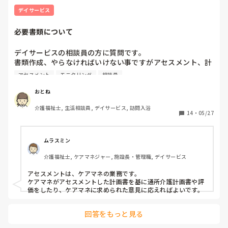
デイサービス
必要書類について
デイサービスの相談員の方に質問です。

書類作成、やらなければいけない事ですがアセスメント、計
画書、モニタリング等作成日や同意日等々…完璧に行ってい
アセスメント
モニタリング
相談員
ますか？

新規が多い月はとても大変なので、みなさんいかがでしょ
おとね
う？
介護福祉士, 生活相談員, デイサービス, 訪問入浴
14
・
05/27
ムラスミン
介護福祉士, ケアマネジャー, 施設長・管理職, デイサービス
アセスメントは、ケアマネの業務です。

ケアマネがアセスメントした計画書を基に通所介護計画書や評
価をしたり、ケアマネに求められた意見に応えればよいです。
回答をもっと見る