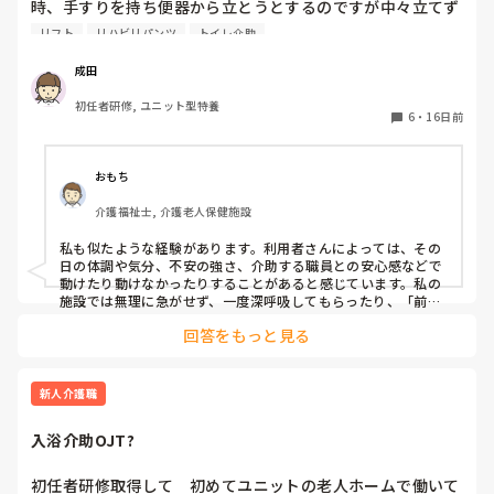
時、手すりを持ち便器から立とうとするのですが中々立てず
「立てない」と言われたので人を呼んだらリーダーが来てく
リフト
リハビリパンツ
トイレ介助
れました。リーダーの顔見た瞬間立てないと言っていたのが
人が変わったようにスムーズに立って車椅子に移乗したので
成田
す。私はその場で立てなかったんじゃなかったの？と聞いた
初任者研修, ユニット型特養
ら立てるよ！と言われ、リーダーからは前屈みにしてないか
6
・
16日前
ら立たないんだよ。と言われて、府に落ちません。何人かベ
ッドから車椅子、車椅子からベッド、リフトの椅子から車椅
子などの時に突然石のように動かなくなる時があるのですが
おもち
対応できずに困っています。皆さんはどうしていますか？
介護福祉士, 介護老人保健施設
私も似たような経験があります。利用者さんによっては、その
日の体調や気分、不安の強さ、介助する職員との安心感などで
動けたり動けなかったりすることがあると感じています。私の
施設では無理に急がせず、一度深呼吸してもらったり、「前に
体重をかけて一緒に立ちましょう」と声をかけながらタイミン
回答をもっと見る
グを合わせています。それでも難しいときは、一人で抱え込ま
ずに他の職員へ応援をお願いするようにしています。
新人介護職
入浴介助OJT?
初任者研修取得して　初めてユニットの老人ホームで働いて