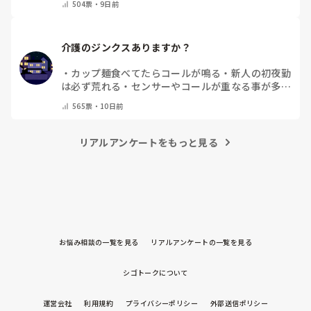
504
票・
9日前
介護のジンクスありますか？
・
カップ麺食べてたらコールが鳴る
・
新人の初夜勤
は必ず荒れる
・
センサーやコールが重なる事が多
い
・
転倒があると続く
・
静かな夜勤は嵐の前の静け
565
票・
10日前
さ
・
特にありません
・
その他（コメントで教えてく
ださい）
リアルアンケートをもっと見る
お悩み相談の一覧を見る
リアルアンケートの一覧を見る
シゴトークについて
運営会社
利用規約
プライバシーポリシー
外部送信ポリシー