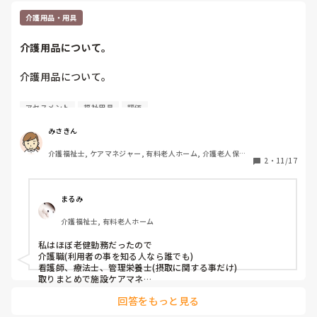
介護用品・用具
介護用品について。
介護用品について。

利用者さんのADLの変化などに伴い、介護用品を検討する場
アセスメント
福祉用具
評価
面ではどのスタッフが中心となり、アセスメント、評価、連
絡などを行いますか？

みさきん
介護福祉士, ケアマネジャー, 有料老人ホーム, 介護老人保健
私の働いていた場所では主任、居室担当などでした。

2
・
11/17
施設, グループホーム, 病院
よろしくお願いします。
まるみ
介護福祉士, 有料老人ホーム
私はほぼ老健勤務だったので

介護職(利用者の事を知る人なら誰でも)

看護師、療法士、管理栄養士(摂取に関する事だけ)

取りまとめで施設ケアマネ

でした。

回答をもっと見る
逆に主任や居担だから出ると言うのは無かったです。そう決め
てしまうと自分の担当以外は適当に言ってしまったり違う目で