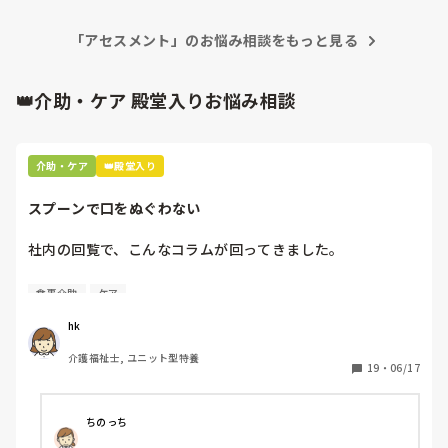
意見する事が出来なくなるからだったかな？
「アセスメント」のお悩み相談をもっと見る
👑介助・ケア 殿堂入りお悩み相談
介助・ケア
👑殿堂入り
スプーンで口をぬぐわない
社内の回覧で、こんなコラムが回ってきました。

[スプーンで口をぬぐわない]

食事介助
ケア
自分やっちゃってるなと思いました。

hk
皆さんはどうですか⁇
介護福祉士, ユニット型特養
19
・
06/17
ちのっち