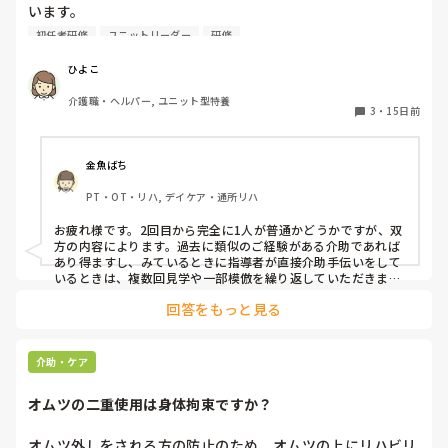
います。

OJT？はどのくらいが普通でしょうか？

初任者研修
ユニットリーダー
研修
個浴　一度見させてもらう　2回目は完全1人は普通なのでし
ょうか？

ひよこ
自立不安定の方で　浴槽から出る時に　立ち上がれず　湯船
介護職・ヘルパー, ユニット型特養
に入り　全身濡れながら必死に手すりに捕まってもらう誘導
3
・
15日前
をして抱えて出ていただきました。絶対に転ばせないように
💦当たり前ですが　そのことをリーダーに報告しましたが　
1人で　人が居ないとのこと💦

金魚ばち
もっと　大柄な利用者さんもいるので　不安です💦　七月か
PT・OT・リハ, デイケア・通所リハ
ら勤務しています。
お疲れ様です。2回目から完全に1人が普通かどうかですが、双
方の内容によります。過去に類似のご経験がある介助であれば
あり得ますし、みているときに指導者が直接介助手伝いをして
いるときは、複数回見学や一部模倣を繰り返していただきま
す。基本全ての業務で手を貸すことがなくならない限り、お一
回答をもっと見る
人で行っていただくことはありません。人手不足と言われる
と、なかなか厳しいですが、今までいない状態だったわけです
しね。ご心労お察しします。　ご参考になれば幸いです。
介助・ケア
オムツの二重使用は身体拘束ですか？
オムツ外しをされる方の防止のため、オムツの上にリハビリ