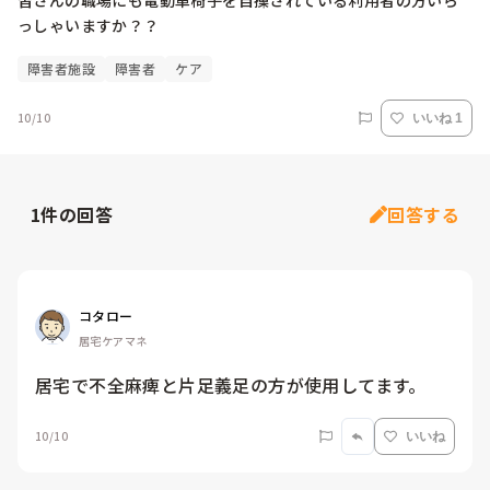
皆さんの職場にも電動車椅子を自操されている利用者の方いら
っしゃいますか？？
障害者施設
障害者
ケア
10/10
いいね 1
1
件の回答
回答する
コタロー
居宅ケアマネ
居宅で不全麻痺と片足義足の方が使用してます。
10/10
いいね