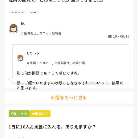
[スプーンで口をぬぐわない]

食事介助
ケア
自分やっちゃってるなと思いました。

hk
皆さんはどうですか⁇
介護福祉士, ユニット型特養
19
・
06/17
ちのっち
介護職・ヘルパー, 介護福祉士, 訪問介護
別に何か問題でも？って感じですね。

顔にご飯ついたままの状態にしなきゃそれでいいって、結果だ
と思います。

回答をもっと見る
私お風呂専属でバイトしてるんですけど、お風呂の時に顔にカ
レーつけた人とかいますもん。

あーやってくれなかったんだなって。スプーンでぬぐったりそ
介助・ケア
👑殿堂入り
んなことすら、やらないのかね、酷いスタッフとか思いなが
ら。

1日に10人お風呂に入れる、ありえますか？
机上の空論、理想論、いちいち腹立ててもしょうがない。