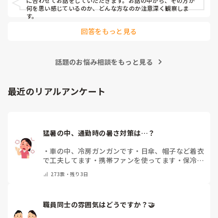
に合わせてお話をしていただきます。お話の中から、その方が
何を思い感じているのか、どんな方なのか注意深く観察しま
す。
回答をもっと見る
話題のお悩み相談をもっと見る
最近のリアルアンケート
猛暑の中、通勤時の暑さ対策は…？
・
車の中、冷房ガンガンです
・
日傘、帽子など着衣
で工夫してます
・
携帯ファンを使ってます
・
保冷剤
を持ち運んでいます
・
特に暑さ対策はしていませ
273
票・
残り3日
ん
・
その他（コメントで教えて下さい）
職員同士の雰囲気はどうですか？🤝