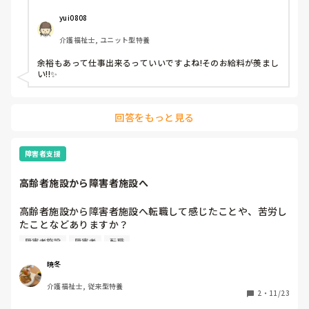
yui0808
介護福祉士, ユニット型特養
余裕もあって仕事出来るっていいですよね!そのお給料が羨まし
い!!✨️
回答をもっと見る
障害者支援
高齢者施設から障害者施設へ
高齢者施設から障害者施設へ転職して感じたことや、苦労し
たことなどありますか？

障害者施設
障害者
転職
近隣に障害者の入所施設があるのですが、高齢者施設とどう
違うのか全く想像がつきません。

暁冬
介護福祉士, 従来型特養
経験のある方がおられましたら、是非教えて頂きたいです！
2
・
11/23