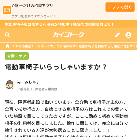
介護士
だけの相談アプリ
アプリで開く
アプリを無料でダウンロード！
電動車椅子を自操する利用者が増加中？職場での経験を教えて！
お悩み相談
「介助・ケア」のお悩み相談
電動車椅子を自操する利用者が増加中？
介助・ケア
電動車椅子いらっしゃいますか？
みーみちゃま
介護福祉士, 障害者支援施設
現在、障害者施設で働いています。全介助で車椅子対応の方、
全盲で杖歩行の方、自操できる車椅子の方はこれまでの働いて
いた施設で目にしてきたのですが、ここに勤めて初めて電動車
椅子の利用者を目にしました。操作に関しては、完全に自分で
操作されている方達が大勢居ることに驚きました！！
