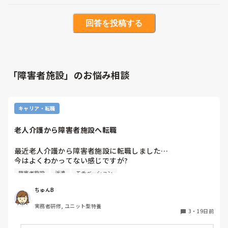
回答を投稿する
「障害者施設」のお悩み相談
キャリア・転職
老人介護から障害者施設へ転職
最近老人介護から障害者施設に転職しました…

今はよくわかってない感じですが?

全く別物と思って働いてます

障害者施設
派遣
モチベーション
もしそれをした方もしくは逆の障害者から老人介護に転職し
た方

ちゅんB
どうですか?
実務者研修, ユニット型特養
3
・
19日前