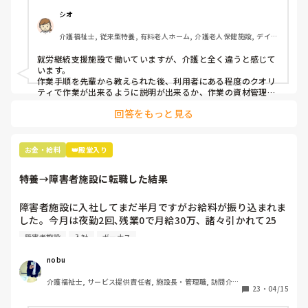
シオ
介護福祉士, 従来型特養, 有料老人ホーム, 介護老人保健施設, デイケ
ア・通所リハ, 訪問介護, ユニット型特養, 障害者支援施設, 小規模多
機能型居宅介護
就労継続支援施設で働いていますが、介護と全く違うと感じて
います。

作業手順を先輩から教えられた後、利用者にある程度のクオリ
ティで作業が出来るように説明が出来るか、作業の資材管理や
進捗の調整等、臨機応変さがかなり求められました。

回答をもっと見る
先回りすれば業務に余裕を持てるという訳ではないので、介護
よりもその辺りが難しいです。
お金・給料
👑殿堂入り
特養→障害者施設に転職した結果
障害者施設に入社してまだ半月ですがお給料が振り込まれま
した。今月は夜勤2回､残業0で月給30万、諸々引かれて25
万。前の職場の特養では毎月残業20時間程してやっと25行
障害者施設
入社
ボーナス
くか行かないか😂

体も精神的にもかなり負担が軽減されました😌

nobu
介護福祉士, サービス提供責任者, 施設長・管理職, 訪問介
2ヶ月後の夏のボーナスも普通に入るそうでモチベ上がりま
23
・
04/15
護, 障害福祉関連
す💪💪