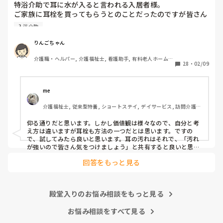
特浴介助で耳に水が入ると言われる入居者様。

ご家族に耳栓を買ってもらうとのことだったのですが皆さん
どう思われますか？

入浴介助
まずは水が入らないように介助を工夫するのが先なのではと
思ったのですがパートなためあまり強く言えず…

りんごちゃん
また洗髪後どうやら耳を拭いてない様子。あとから耳を拭い
介護職・ヘルパー, 介護福祉士, 看護助手, 有料老人ホーム, 
て欲しいと言われて拭くととても汚いのですが、耳栓よりも
28
・
02/09
サービス付き高齢者向け住宅, 病院, 初任者研修, 実務者研
まず耳拭くのが先なのではと…

修, ユニット型特養
耳栓の管理も大変だと思いますし（衛生的に消毒なども必要
かと）、皆さんどう思われますか？
me 
介護福祉士, 従来型特養, ショートステイ, デイサービス, 訪問介護, 
ユニット型特養
仰る通りだと思います。しかし価値観は様々なので、自分と考
え方は違いますが耳栓も方法の一つだとは思います。ですの
で、試してみたら良いと思います。耳の汚れはそれで、「汚れ
が強いので皆さん気をつけましょう」と共有すると良いと思い
ます。
回答をもっと見る
殿堂入りのお悩み相談をもっと見る
お悩み相談をすべて見る