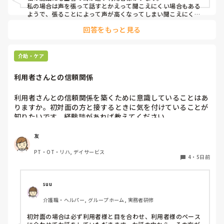
よろしくお願いします。
私の場合は声を張って話すとかえって聞こえにくい場合もある
ようで、張ることによって声が高くなってしまい聞こえにくい
のだと思います。その為少しトーンを落とし話しかけるように
回答をもっと見る
しています。

なかなか対応が難しいですよね💦
介助・ケア
利用者さんとの信頼関係
利用者さんとの信頼関係を築くために意識していることはあ
りますか。初対面の方と接するときに気を付けていることが
知りたいです。経験談があれば教えてください。
友
PT・OT・リハ, デイサービス
4
・
5日前
suu
介護職・ヘルパー, グループホーム, 実務者研修
初対面の場合は必ず利用者様と目を合わせ、利用者様のペース