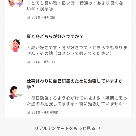
・
とても良い🥰
・
良い😊
・
普通🌿
・
あまり良くな
い💭
・
険悪😢
502
票・
残り2日
夏と冬どちらが好きですか？
・
夏が好きです
・
冬が好きです
・
どちらでもありま
せん
・
その他（コメントで教えてください）
521
票・
残り1日
仕事終わりに自己研鑽のために勉強していますか
📖？
・
毎日勉強するよう心がけています📝
・
疑問に思っ
た点のみ勉強してます📖
・
特に勉強していません
・
その他（コメントで教えてください）
561
票・
残り6時間
リアルアンケートをもっと見る