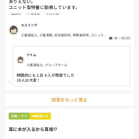
ありえない。

ユニット型特養に勤務しています。

人手不足で入浴のない日があるため、今度1日に10人入れて
機械浴
人手不足
入浴介助
下さいとリーダーから言われました。

午前中に5人、午後から1人助っ人つけるので5人入れて下さ
カスミソウ
いとのことです。

介護福祉士, 介護事務, 初任者研修, 実務者研修, ユニット型
ここはほぼ全員寝たきりの方ですよ。ありえますか？

48
・
04/05
特養
アトム
介護福祉士, グループホーム
時間的にも１日４人が限度でした

10人は大変！
回答をもっと見る
介助・ケア
👑殿堂入り
耳に水が入るから耳栓⁉︎