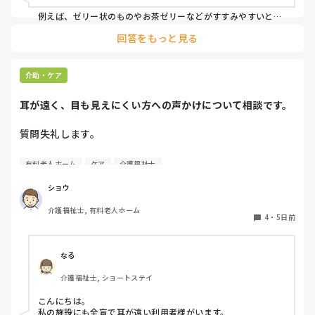
例えば、ゼリー状のものやお茶ゼリーなどがすすみやすいと思
います。あとは忙しい中難しいかもしれませんが、時間を分け
回答をもっと見る
て少しずつ提供するとかもいいかもしれません。
介助・ケア
耳が遠く、目も見えにくい方への声かけについて相談です。
質問失礼します。

耳が遠く、目もあまり見えていない利用者様への声かけにつ
有料老人ホーム
ケア
介護福祉士
いて質問です。

現在、私は「大きな声で、ゆっくり耳元でお話しする」とい
ショウ
う方法で対応しています。

介護福祉士, 有料老人ホーム
聞き取れると安心していただける方なので何とか理解しても
4
・
5日前
らっているのですが、毎日のことなのでかなり喉に負担がか
かり、痛めてしまうことがあります。

なる
みなさんの職場で、このような方と関わる際に工夫している
介護福祉士, ショートステイ
ことや、喉に負担をかけずに意思疎通ができる良い方法など
があればぜひ教えていただきたいです。

こんにちは。

私の施設にも全盲で耳が遠い利用者様がいます。
