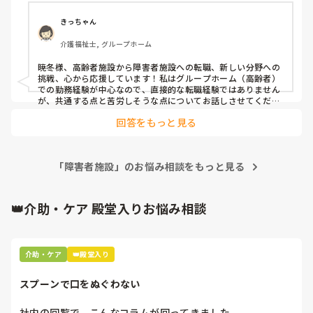
きっちゃん
介護福祉士, グループホーム
暁冬様、高齢者施設から障害者施設への転職、新しい分野への
挑戦、心から応援しています！私はグループホーム（高齢者）
での勤務経験が中心なので、直接的な転職経験ではありません
が、共通する点と苦労しそうな点についてお話しさせてくださ
い。

回答をもっと見る
大きな違いとして、高齢者施設は「身体的なケアや健康維持」
が主な目標になりますが、障害者施設は年齢層が幅広く、
「QOL（生活の質）の向上」や「社会参加」といった支援がよ
「障害者施設」のお悩み相談をもっと見る
り個別化し、長期的な視点が重要になると感じています。その
ため、支援計画の立て方やアセスメントにおいて、その方の
「過去」だけでなく「将来の希望」まで深く掘り下げて考える
必要があるのが、戸惑う点かもしれません。

👑介助・ケア 殿堂入りお悩み相談
しかし、どちらの施設も「個別支援」が根幹にあることは共通
しています。高齢者施設で培われた、その人らしい生活を支え
る視点や、多職種との連携スキルは必ず活かせますので、自信
介助・ケア
👑殿堂入り
を持って進んでください
スプーンで口をぬぐわない
社内の回覧で、こんなコラムが回ってきました。
