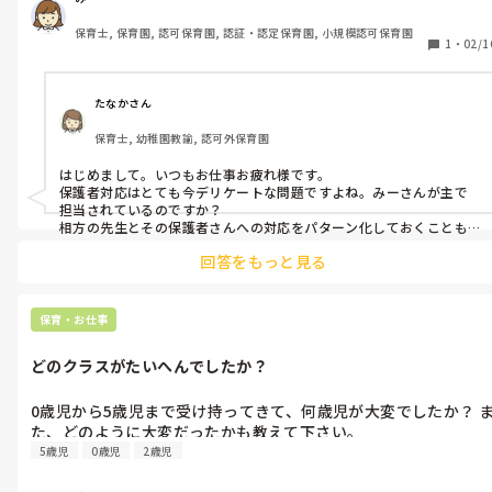
は苦手なようで、とてもぎこちない話し方になってしまうので、
保育士, 保育園, 認可保育園, 認証・認定保育園, 小規模認可保育園
それでその保護者も心配なさったとのこと。相方の先生に対し
1
・
02/1
て、またその保護者の方に対してどのようなアプローチをしたら
良いか分かりません。
たなかさん
保育士, 幼稚園教諭, 認可外保育園
はじめまして。いつもお仕事お疲れ様です。

保護者対応はとても今デリケートな問題ですよね。みーさんが主で
担当されているのですか？

相方の先生とその保護者さんへの対応をパターン化しておくことも
必要ですね。

回答をもっと見る
相方の先生が保護者さんが色々と質問される前に、今日その子ども
がこんなことしてましたよ！お絵描きで○○書いていたので、一緒
に描いて遊びましたよ！などと、具体的な様子を先手攻撃で伝える
のはどうでしょうか。

保育・お仕事
相方の先生が自分の子どもをしっかり見てくれているというのがい
まいち、わかっていないのだと思います。

どのクラスがたいへんでしたか？
苦手意識で対応から遠ざかると、どんどんお互い難しくなっていく
と思うので。

専門的なことやアドバイスの前に、子どもの様子を気軽に話せる関
0歳児から5歳児まで受け持ってきて、何歳児が大変でしたか？ 
係性を築けると良いかと思います。
た、どのように大変だったかも教えて下さい。
5歳児
0歳児
2歳児