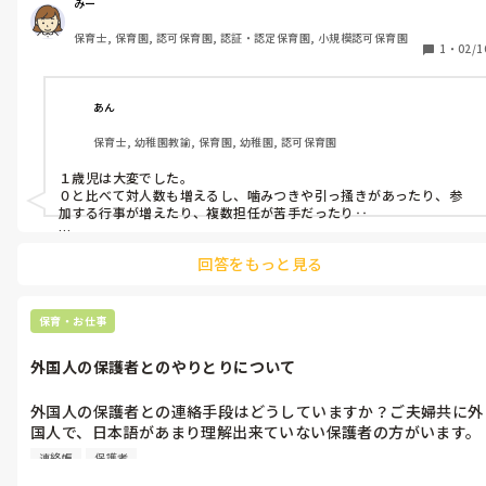
みー
保育士, 保育園, 認可保育園, 認証・認定保育園, 小規模認可保育園
1
・
02/1
あん
保育士, 幼稚園教諭, 保育園, 幼稚園, 認可保育園
１歳児は大変でした。

０と比べて対人数も増えるし、噛みつきや引っ掻きがあったり、参
加する行事が増えたり、複数担任が苦手だったり‥

基本的には幼児クラスが希望で、実際幼児担任が多いので、０１２
回答をもっと見る
歳児は１度ずつしか経験がありません。
保育・お仕事
外国人の保護者とのやりとりについて
外国人の保護者との連絡手段はどうしていますか？ご夫婦共に外
国人で、日本語があまり理解出来ていない保護者の方がいます。
翻訳機や拙い会話でやりとりしているのですが、みなさんの園で
連絡帳
保護者
は何か手段としてしていることはありますか？