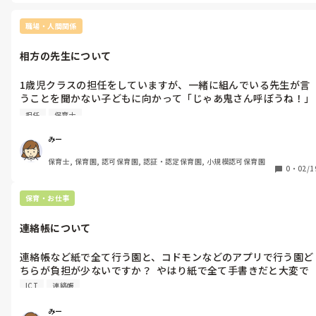
職場・人間関係
相方の先生について
1歳児クラスの担任をしていますが、一緒に組んでいる先生が言
うことを聞かない子どもに向かって「じゃあ鬼さん呼ぼうね！」
「もう(少し離れた場所)に連れて行きま〜す」「もう連れて行か
担任
保育士
な〜い」「食べないなら片付けようね」などの声の掛け方をする
のですが、これは正解でしょうか？ 

みー
私は聞いていてモヤモヤします… 所謂、脅し保育ですよね…？
保育士, 保育園, 認可保育園, 認証・認定保育園, 小規模認可保育園
0
・
02/1
保育・お仕事
連絡帳について
連絡帳など紙で全て行う園と、コドモンなどのアプリで行う園ど
ちらが負担が少ないですか？  やはり紙で全て手書きだと大変で
しょうか？
ICT
連絡帳
みー