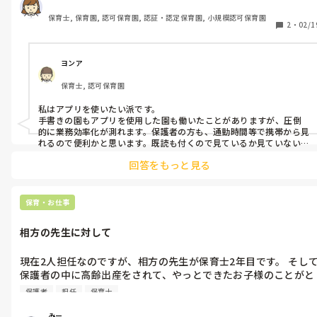
保育士, 保育園, 認可保育園, 認証・認定保育園, 小規模認可保育園
2
・
02/1
ヨンア
保育士, 認可保育園
私はアプリを使いたい派です。

手書きの園もアプリを使用した園も働いたことがありますが、圧倒
的に業務効率化が測れます。保護者の方も、通勤時間等で携帯から見
れるので便利かと思います。既読も付くので見ているか見ていないか
分かります。

回答をもっと見る
とはいえ、ひとりひとりに丁寧に返事できたり、温かみも感じられ
るので手書きの良さもありますよね。
保育・お仕事
相方の先生に対して
現在2人担任なのですが、相方の先生が保育士2年目です。 そし
保護者の中に高齢出産をされて、やっとできたお子様のことがと
ても気になっていて、よく色々なことを質問される方がいます。
保護者
担任
保育士
今日は、園長に相方の先生が働いている年数について質問された
ようです。相方の先生は神経質な方とコミュニケーション取るの
みー