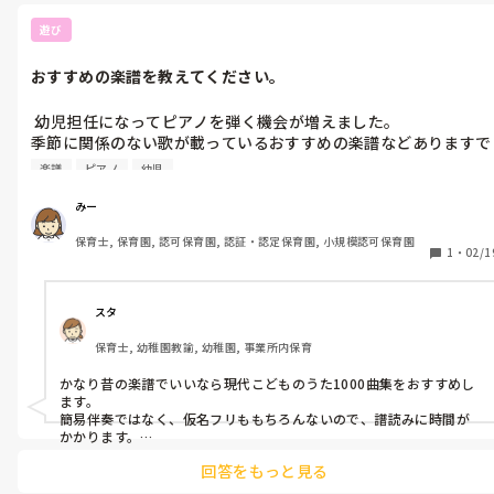
遊び
おすすめの楽譜を教えてください。
 幼児担任になってピアノを弾く機会が増えました。 

季節に関係のない歌が載っているおすすめの楽譜などありますで
しょうか？

楽譜
ピアノ
幼児
 難しすぎず、楽しく弾けるものを探しております！ 

色々本屋で見てきましたがなかなか選べず、 良ければ皆さんのお
みー
すすめを教えて頂きたいです。
保育士, 保育園, 認可保育園, 認証・認定保育園, 小規模認可保育園
1
・
02/1
スタ
保育士, 幼稚園教諭, 幼稚園, 事業所内保育
かなり昔の楽譜でいいなら現代こどものうた1000曲集をおすすめし
ます。

簡易伴奏ではなく、仮名フリももちろんないので、譜読みに時間が
かかります。

ですが、仮名フリではない楽譜を使っている人ならば十分弾けます。

回答をもっと見る
良かったらチャレンジしてみてくださいね。確か5冊ほどの曲集で、
一冊から変えて選べます。