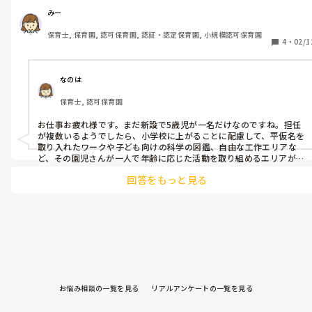
わせると年上の子達が簡単すぎるし、上の子達に合わせると3歳
みー
が理解出来ないこともあるし、、で悩んでいます。
保育士, 保育園, 認可保育園, 認証・認定保育園, 小規模認可保育園
4
・
02/1
なのは
保育士, 認可保育園
お仕事お疲れ様です。まだ新設で5歳児が一名だけなのですね。担任
が複数いるようでしたら、小学校に上がることに配慮して、平仮名を
取り入れたワークや子ども向けの科学の図鑑、自由な工作エリアな
ど、その園児さんが一人で年齢に応じた活動を取り組めるエリアがあ
ると良いかと思います。

回答をもっと見る
私の園も異年齢ですが、5歳児は担任の手を離れてLaQや塗り絵など
自由活動がメインです。

3歳児と同じことをするのは時期的にも難しいとは思いますので、戸
外遊び以外は合同でなくても良いとは思います。
お悩み相談の一覧を見る
リアルアンケートの一覧を見る