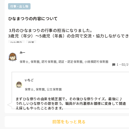
はないか😓？と疑ってしまうときもありました。

もちろんそんな保護者ばかりではなく、とても良い保護者の方も
保護者の方も、普段の保育が見えないからこそ、何が真実なのか分
行事・出し物
いらっしゃるので保護者対応が嫌というわけでもありません。

からないこともあって、心配なのでしょうね。

来年度も持ち上がりが決まり、また一年間をどう乗り切ればいい
わたしも園長先生に何度か相談したことがあります。まずは子どもと
ひなまつりの内容について
しっかり話した上で、子どもと保育者との信頼関係(心配させること
でしょうか。  

で親の気を引きたいこともあるので)を築いていきましょう。とアド
こういう、いわゆるモンペと言われるような保護者の存在も保育
バイスいただき、しっかりお家と園と話していることの辻褄が合うよ
 3月のひなまつりの行事の担当になりました。

士不足を生み出す原因の一つな気がしてしまいます。
うにしていきました。少しは改善されたのではないかと思います。

3歳児（年少）～5歳児（年長）の合同で交流・協力しながらでき
ひとりひとり個性のある子どもがいるように、親もひとりひとり違
る活動内容を考えているのですが、何か良い案はないでしょう
うので難しいですよね。わたしも勉強中です…。
ひな祭り
行事
か？ 
みー
保育士, 保育園, 認可保育園, 認証・認定保育園, 小規模認可保育園
1
・
02/1
いちご
保育士, 保育園, 公立保育園
まずひな祭りの由来を紙芝居で。その後ひな祭りクイズ。最後に♪
うれしいひな祭りの歌を歌う。職員がお内裏様お雛様に変身して間違
え探しもやったことあります。
回答をもっと見る