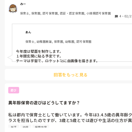
ありましたら教えてください！
みー
保育士, 保育園, 認可保育園, 認証・認定保育園, 小規模認可保育園
4
・
02/1
あん
保育士, 幼稚園教諭, 保育園, 幼稚園, 認可保育園
今年度は壁面を制作します。

１年間玄関に貼る予定です。

テーマは宇宙で、ロケット🚀に自画像を描きます。
回答をもっと見る
遊び
異年齢保育の遊びはどうしてますか？
私は都内で保育士として働いています。今年は3.4.5歳の異年齢
ラスを担当したのですが、3歳と5歳とでは遊びや生活の仕方が異
なるので合同で過ごすのがとても難しいと感じます。また、まだ
生活
幼児
保育内容
新設園なので5歳児は8月生まれの女の子1人しかおらず、3歳に