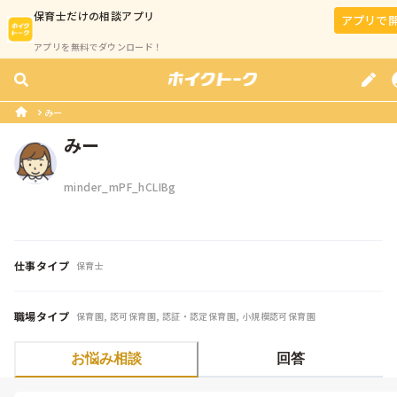
保育士
だけの相談アプリ
アプリで
アプリを無料でダウンロード！
みー
みー
minder_mPF_hCLIBg
仕事タイプ
保育士
職場タイプ
保育園, 認可保育園, 認証・認定保育園, 小規模認可保育園
お悩み相談
回答