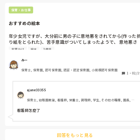
保育・お仕事
おすすめの絵本
年少女児ですが、大分前に男の子に意地悪をされてから(作った
り紙をとられた)、苦手意識がついてしまったようで、 意地悪さ
れた子が近くに来ると逃げ出し、その子がいるとおもちゃや棚に
言葉かけ
絵本
3歳児
近寄れなかったりします。

 他にも男の子嫌、男の先生嫌い！と言います。 

みー
色々声かけはしているものの中々改善されません。  

保育士, 保育園, 認可保育園, 認証・認定保育園, 小規模認可保育園
1
・
02/1
何か解決につながるような絵本は無いでしょうか？ 

検索はしてみましたが、量が多すぎて…。

おすすめを教えて下さい。
ajane33355 
保育士, 幼稚園教諭, 看護師, 栄養士, 調理師, 学生, その他の職種, 園長, 管
理職
看護師怎麼了
回答をもっと見る