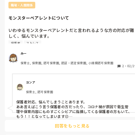
職場・人間関係
モンスターペアレントについて
いわゆるモンスターペアレントだと言われるような方の対応が難
しく、悩んでいます。

 具体的なクレームは、個人特定を避けるため伏せますが、自分
保護者
ストレス
子が良ければそれでいいというタイプの保護者な上に、自分の子
が言っていることを100パーセント信じてしまうタイプでもあり
みー
ます。(その子は親の気をひきたくて、大袈裟に言ったり違うこ
保育士, 保育園, 認可保育園, 認証・認定保育園, 小規模認可保育園
を言ったりしてることがよくあります。) 

2
・
02/1
そのため、うちの子がこう言っている、どうなってるんだという
クレームがしょっちゅう入ります。

今年だけでなく、その子が在園している間、ずっと同じような感
ヨンア
じで、またここの保護者か…というのは園の先生がみんな思って
保育士, 認可保育園
おり、ここを乗り越えればこの先そんなにすごい保護者はいない
と思うよと、言われるくらいの方です。

保護者対応、悩んでしまうことあります。

ああ言えばこう言う保護者の方だったり、コロナ禍が原因で衛生管
傾聴しながら対応してますが、もうこの保護者のことを考えるだ
理や保育内容にものすごくシビアに指摘してくる保護者の方もいて、
けでうんざりしてきます。 

もう！！となってしまいます😔

投稿者様のように、自分の子の発言をものすごく大切にしている保
回答をもっと見る
護者の方もいらっしゃいますね。

毎日の保育はとっても楽しいですし、保育士を選んで良かったと
保護者側から｢◯◯なの？｣と子どもに聞いて誘導尋問しているので
も思います。
