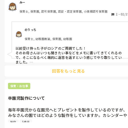
みー
保育士, 保育園, 認可保育園, 認証・認定保育園, 小規模認可保育園
2
・
02/1
のりっち
保育士, 幼稚園教諭, 保育園, 幼稚園
以前受け持った子がロシアのご両親でした！

そのお母さんはいつも聞きたい事などをメモに書いてきてくれるの
で、そこになるべく端的に返答を返すという感じでやり取りしてい
ました。

特にお友だち関係を築けているのか？という不安が多かったように
回答をもっと見る
思います。
保育・お仕事
卒園児製作について
毎年卒園児から在園児へとプレゼントを製作しているのですが、
みなさんの園ではどのような製作をしていますか。カレンダーや
時計など、歴代の卒園児が色々なものを製作して残してきている
制作
5歳児
ので、なかなか被らないものが見つからないです。何か良い案が