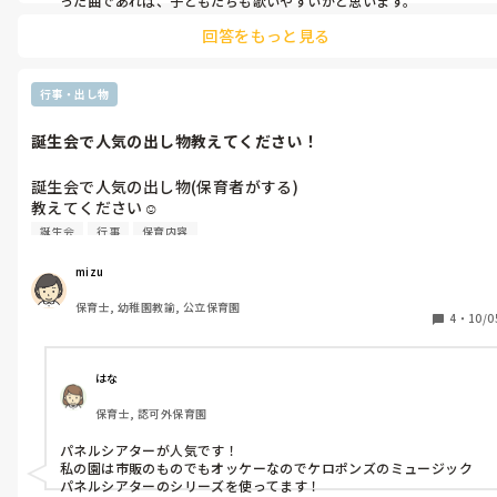
った曲であれば、子どもたちも歌いやすいかと思います。
回答をもっと見る
行事・出し物
誕生会で人気の出し物教えてください！
誕生会で人気の出し物(保育者がする)

教えてください☺️

題材名も教えて頂けると嬉しいです。
誕生会
行事
保育内容
mizu
保育士, 幼稚園教諭, 公立保育園
4
・
10/0
はな
保育士, 認可外保育園
パネルシアターが人気です！

私の園は市販のものでもオッケーなのでケロポンズのミュージック
パネルシアターのシリーズを使ってます！
