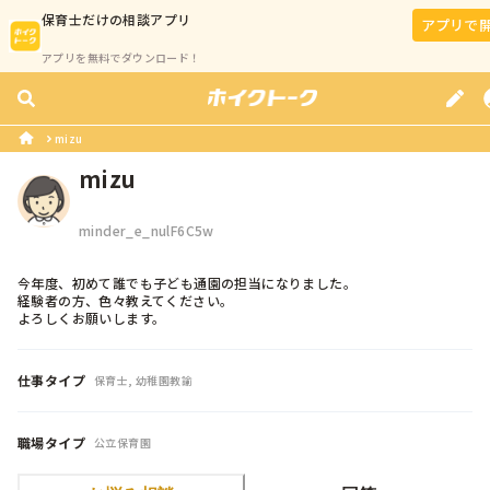
保育士
だけの相談アプリ
アプリで
アプリを無料でダウンロード！
mizu
mizu
minder_e_nulF6C5w
今年度、初めて誰でも子ども通園の担当になりました。

経験者の方、色々教えてください。

よろしくお願いします。
仕事タイプ
保育士, 幼稚園教諭
職場タイプ
公立保育園