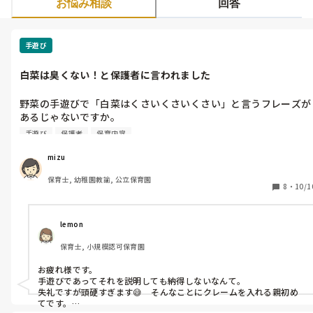
お悩み相談
回答
手遊び
白菜は臭くない！と保護者に言われました
野菜の手遊びで「白菜はくさいくさいくさい」と言うフレーズが
あるじゃないですか。

「白菜は臭くないのにそんな風に教えないで欲しい」と保護者か
手遊び
保護者
保育内容
ら要望がきました。

あれって言葉の韻を楽しむ手遊びだと思うので、その事を保護者
mizu
に伝えた上で、確かにそうですよね〜と保護者には話したのです
保育士, 幼稚園教諭, 公立保育園
が、イマイチ納得してもらえませんでした😅

8
・
10/1
lemon
保育士, 小規模認可保育園
お疲れ様です。

手遊びであってそれを説明しても納得しないなんて。

失礼ですが頭硬すぎます😅　そんなことにクレームを入れる親初め
てです。
