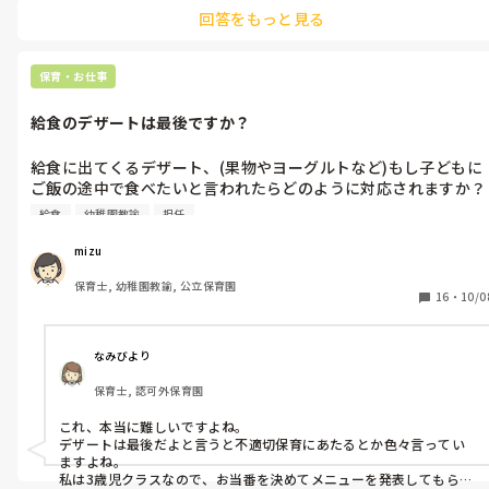
きっと納得は難しいんじゃないのでしょうか。その子が卒園するの
回答をもっと見る
を待つ😭
保育・お仕事
給食のデザートは最後ですか？
給食に出てくるデザート、(果物やヨーグルトなど)もし子どもに
ご飯の途中で食べたいと言われたらどのように対応されますか？

不適切問題にも出てきているようですが、色々な意見を聞きたい
給食
幼稚園教諭
担任
です。
mizu
保育士, 幼稚園教諭, 公立保育園
16
・
10/0
なみびより
保育士, 認可外保育園
これ、本当に難しいですよね。

デザートは最後だよと言うと不適切保育にあたるとか色々言ってい
ますよね。

私は3歳児クラスなので、お当番を決めてメニューを発表してもらっ