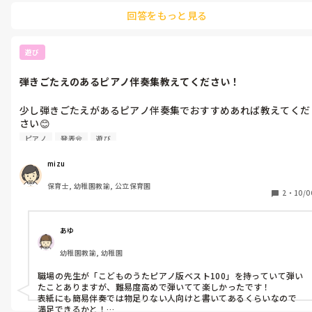
ています。そのお当番の子どもにいつ食べていいのか決めてもらって
回答をもっと見る
います。

でも色々園の方針もあるので、難しいですね🥺
遊び
弾きごたえのあるピアノ伴奏集教えてください！
少し弾きごたえがあるピアノ伴奏集でおすすめあれば教えてくだ
さい😊

できたら中級〜上級が嬉しいです。
ピアノ
発表会
遊び
mizu
保育士, 幼稚園教諭, 公立保育園
2
・
10/0
あゆ
幼稚園教諭, 幼稚園
職場の先生が「こどものうたピアノ版ベスト100」を持っていて弾い
たことありますが、難易度高めで弾いてて楽しかったです！

表紙にも簡易伴奏では物足りない人向けと書いてあるくらいなので
満足できるかと！
