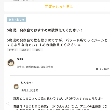
あと私はYouTubeを見てアレンジ加えたりしてます♪♪
回答をもっと見る
行事・出し物
5歳児、発表会でおすすめの歌教えてください！
5歳児の発表会で歌を歌うのですが、バラード系で心にジーンと
くるような曲でおすすめの曲教えてください☺️

出来るだけたくさん教えて頂けると嬉しいです。
ピアノ
発表会
5歳児
mizu
保育士, 幼稚園教諭, 公立保育園
5
・
10/0
はんもっく
保育士, 託児所
新沢としひこさんの歌も良いですが、JPOPでおすすめと言えば…

秦基博「ひまわりの約束」（ドラえもん）など、アニメの主題歌にな