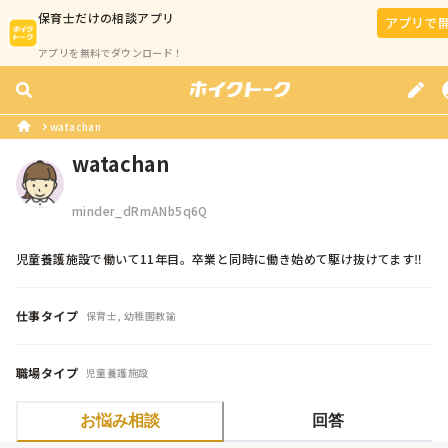
保育士
だけの相談アプリ
アプリで
アプリを無料でダウンロード！
watachan
watachan
minder_dRmANb5q6Q
児童養護施設で働いて11年目。卒業と同時に働き始めて駆け抜けてます‼
仕事タイプ
保育士, 幼稚園教諭
職場タイプ
児童養護施設
お悩み相談
回答