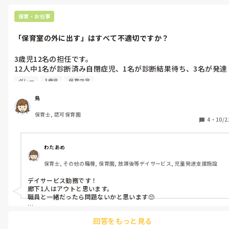
私からすると「担任の乗っ取り」を感じてしまいます。

保育・お仕事
やんわりと「もう少し2名の生活面を強化していきたいので、よ
り丁寧に見て頂いても良いですか」とお願いしましたが「2名は
「保育室の外に出す」はすべて不適切ですか？
私が関わると甘えが出るから放っておいた方が自分で身の回りの
ことやると思う」と言って聞く耳持たず。(じゃあ貴方は何の為
3歳児12名の担任です。

いるんだ…？)

12人中1名が診断済み自閉症児、1名が診断結果待ち、3名が発達
グレー(保護者が受容拒否)と個別配慮が欠かせない子が多いクラ
自分自身も少し辛くなってきたので主任に一連のこと相談し、ク
グレー
3歳児
保育内容
スで、日中は加配保育士がサポートをしてくれていますが非常勤
ラスの加配を今週から別の先生にしていただきました。

のためお昼で帰ってしまい、午睡〜夕方の時間は完全ワンオペで
主任と相談して、外した理由は本人に伝えていません。本人の性
鳥
す。オムツが取れていない子が多くほぼ錯乱状態で保育が進んで
格的に、自分の保育を省みることなく「プライドを傷つけられ
保育士, 認可保育園
います。

た、担任のやり方が悪い」と他の先生に拡散して大騒ぎしそうだ
4
・
10/2
正直1人で保育するのが難しい場面が多々あります。

なと考えていたからです。

(上には再三申し出ていますが人員に関しては今後も改善されな
と思います)

そして案の定、「何も説明がなくクラスから外された！」「仕事
わたあめ
ができない担任のサポートをしてやっていただけなのに」と園内
保育士, その他の職種, 保育園, 放課後等デイサービス, 児童発達支援施設
そんな中、今日あった話です。

に触れ回っているそうです。

多動傾向のある子が、近くに居た子にちょっかいをかけ始めまし
他の先生たちから「大丈夫？何かあった？」と聞かれ、正直に説
デイサービス勤務です！

た。(服を引っ張ったり、持っていたおもちゃを体に押しつけた
明するべきかどうか悩みます。

廊下1人はアウトと思います。

り)

職員と一緒だったら問題ないかと思います🥺

その時点で声をかけたり物理的な場所を離す、他のもので気を逸
何も言わずに外したことは申し訳ないとは思いますが

クールダウンと言っても、

らす、などさまざま工夫はしていましたがいかんせん対象への執
そもそもこのクラスの担任は私で、あなたは2名の補助をする加
回答をもっと見る
デイサービスでは、室内から出す行為はしてません。

着心が強く、エスカレートする一方。される側も嫌がり、抵抗し
配保育士で、「クラスから外された」という言い方もモヤモヤし