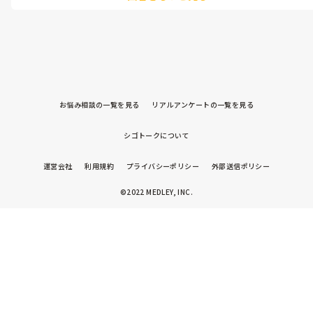
私も2歳児クラス担任のときはこどもも保護者も大変なメンバーだっ
す。

たのでお気持ち察します💦

子どもたちのことは可愛いと思っていますし、それなりに関係も
誰も持ちたくないクラス

築けてきたと思いますがそれよりも日々怒涛に過ぎていくので余
と言う点は一度考えずに、その子達を観察し、好きな遊びを取り入
裕がありません。

れ、何が大変なのかを明確にしてみてはどうでしょう。

加配の先生は居ますが、基本的に自閉の子に寄り添う形なのでグ
レーの子達のトイレトレーニングや日々の活動の中での対処はす
毎日大変かと思いますが、お体ご自愛して過ごしてくださいね。
べて私がやらなければなりません。

お悩み相談の一覧を見る
リアルアンケートの一覧を見る
個々に配慮しなければならないことが多過ぎてクラスとしてまと
まりは無く、生活させることで手いっぱいなのに

シゴトークについて
行事の製作物などは幼児クラス相応に沢山抱えています。

運営会社
利用規約
プライバシーポリシー
外部送信ポリシー
主任や園長に日々の辛さを吐露していますが「頑張って」以外の
具体的な解決策を打ち出してくれるわけでもなく、助けを求めて
©2022 MEDLEY, INC.
も根拠のない応援をされるだけです。

まだ6月だというのに、1日が早く過ぎ去ってくれることだけを考
える自分、保育を全く楽しめない自分が辛いです。

もう自分が年度途中でも退職するべきかどうか悩むところまで来
ています。

私はどうすればいいでしょうか。

保育の諸先輩方になにかアドバイスやメッセージをいただけたら