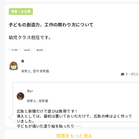
必ず、室内で職員とマンツーです。

ましたが

ます。

反応を面白がってついに身体的な危害を加えそうになったので、
でも、1人で対応してると厳しいですよね‥

保育・お仕事
一旦対象から離してクールダウンさせる必要があると思い咄嗟に
人員改善がないとするとなると

保育室から廊下に連れて行き、その場から離れるように促しまし
その職場は、離れてみるのもありだと思います。

皆さんならこのような状況はどのように立ち回りますか？

子どもの創造力、工作の関わり方について
た。

また、残り4ヶ月どのような心持ちで過ごしたほうが良いと思い
わたしが、みみさんなら、

案の定保育室から離れた子は「廊下に出された」ことが悲しくて
ますか？
限界が来たなと思い、退社します🥺

幼児クラス担任です。

泣いていましたが、どうして保育室から出されたのかまではおそ
らく理解できていないと思います。(もちろん落ち着かせてから
デイサービス勤務でも、

わたしの勤める園では空き箱や廃材、葉っぱなどの自然物を使っ
明しました。)

子どもと相性合う合わないあります。特性を持つ子どもなら

工作
幼児
制作
た工作の機会があまりなく、子どもたちはほぼ経験がありませ
尚更です。複数人の大人で見れない環境で、限界が来たんだと思いま
す‥🥺

ん。

子の泣き声を聞いて、他のクラスの先生が様子を見に来ました
鳥
わたし自身が幼少期だった頃、廃材遊びがとにかく好きで楽しか
が、きっと「言うことを聞かない子を保育室から出しただけの不
保育士, 認可保育園
った記憶があり、全員が楽しめなくても子どもたちにも楽しさを
適切保育」と思われただろうなと感じました。

3
・
07/2
共有できる機会があれば良いなと思います。

私がもう少し保育士として優秀であれば、落ち着いて色々考えて
他に工夫があれば、もう少し適切に関わってあげられたのだろう
ただ、今まで一斉保育中心で比較的「型にはめる」思想の園であ
なと夜になっても省察しています。

らい
ったためか「自分で発想する」「創造し楽しむ」子が少なく、

保育士, 保育園
いざ工作の機会を設けてみても年長児すらどうしたら良いか分か
らず硬直する子も多く見ます。

ここ最近「不適切保育」「保育士の資質」問題が話題になってい
広告と新聞だけで遊びは無限です！

わたしなりに導入など工夫しましたが、力不足です。

る昨今、

導入としては、最初は置いておいただけで、広告の棒はよく作って
「保育室の外に出してクールダウンさせる」方法はやっぱり不適
いました。

「やってみてほしい」の押し付けもこちらのエゴだし、今まで園
子どもが描いた塗り絵を貼ったり…

切なのだと思います。

暫く経ったら、棒で何かを作ったり…

として「創造」に重きを置いていなかったぶん、一朝一夕でどう
ただ個別配慮が必要な子が多くなっている中で、あれこれ手を尽
回答をもっと見る
ソレを見て同じ物が作りたい！と自分で工夫して作っていました。

にかなるものでも無いし、

くした結果、結局場面で切り取られて不適切の烙印を押されるの