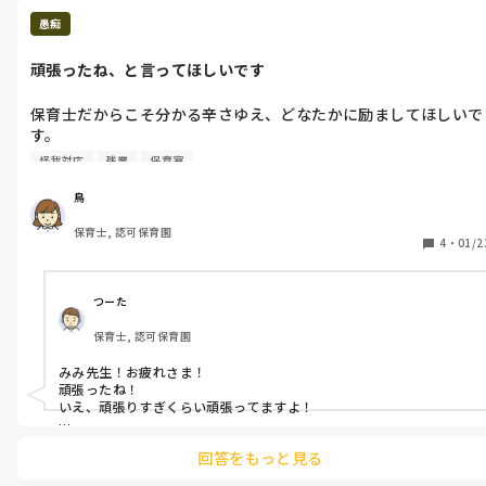
にくく、担任としては少しストレスを感じていました。笑

・サブスクは希望者利用なので、サブスク非利用の家庭との管理
保護者の方からしたら、管理もしなくていいので負担が減っていい
愚痴
が煩雑になってしまう懸念

と思いますが、保育士のやりやすさで言うと、意見が分かれるとこ
ろですよね。
頑張ったね、と言ってほしいです
など色々な意見があがりました。

保育士だからこそ分かる辛さゆえ、どなたかに励ましてほしいで
みなさんの園では手ぶら登園、サブスクなど使用してますか？ま
す。

た、運用はうまくいってますか？

サブスク検討中の我々に色々なアドバイスいただけると嬉しいで
怪我対応
残業
保育室
インフルエンザやら感染症が園内で流行すると、子どもたちが回
す。
復して戻ってくるタイミングで職員が次々に感染してお休みする
鳥
のってあるあるですよね……。

保育士, 認可保育園
4
・
01/2
園内の子どもは全員出席なのに、職員は半数以上がお休みとなっ
てしまった今日。

つーた
辛うじて生き残った職員で、来ている子どもたちを手分けして保
保育士, 認可保育園
育しなければならず。。

うちのクラスは支援が必要な子が数名居る中、担任不在の他クラ
みみ先生！お疲れさま！

スまで一つの部屋で保育したのですが

頑張ったね！

とにかく全員怪我させずに保護者に引き渡すことだけを目標に頑
いえ、頑張りすぎくらい頑張ってますよ！

張りました。

そんな時、とにかく子どもたちを安全に、怪我させずに、って気持
回答をもっと見る
ち、わかります。

頑張ったのですが、やっぱり人手も余裕も無いので

そして、反省する気持ちも。

「◯◯して」と何回も頼んでくる子に「ごめん！今は無理