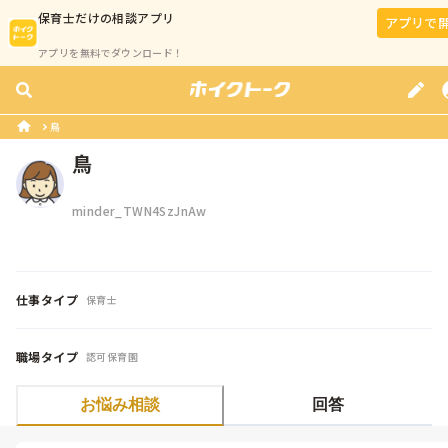
保育士
だけの相談アプリ
アプリで
アプリを無料でダウンロード！
鳥
鳥
minder_TWN4SzJnAw
仕事タイプ
保育士
職場タイプ
認可保育園
お悩み相談
回答