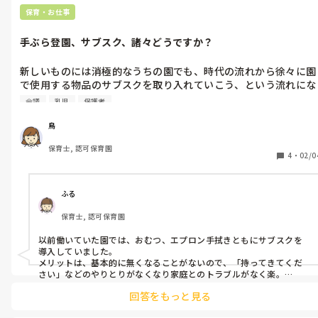
保育・お仕事
手ぶら登園、サブスク、諸々どうですか？
新しいものには消極的なうちの園でも、時代の流れから徐々に園
で使用する物品のサブスクを取り入れていこう、という流れにな
ってきました。

会議
乳児
保護者
来年度おむつサブスク、口・手拭きサブスクいずれかを取り入れ
鳥
ようという話になっているのですが、職員らで意見が分かれてい
保育士, 認可保育園
ます。

4
・
02/0
おむつサブスクは今より便利になりそうなので職員たちも歓迎ム
ードなのですが、

ふる
使い捨て口拭き、使い捨て食事エプロンのサブスクに関しては
保育士, 認可保育園
色々な意見が出ました。

以前働いていた園では、おむつ、エプロン手拭きともにサブスクを
使用するのは、紙素材とまではいきませんが不織布のような素材
導入していました。

の食事エプロンです。契約している会社の都合上、エプロンの素
メリットは、基本的に無くなることがないので、「持ってきてくだ
材などは選べないそうです。

さい」などのやりとりがなくなり家庭とのトラブルがなく楽。

デメリットとしては、担任じゃないクラスに入った時に誰がサブス
回答をもっと見る
クが把握するまでが大変。おっしゃっていたようにエプロンは0歳児
・乳児さんは食べこぼしなどが多いので、簡易的な不織布エプロ
は特にあまり意味をなしてない…手拭きもハンドタオルに比べて拭き
ンだと結局洋服まで汚れが染みてしまう懸念
