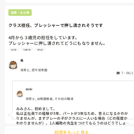
〇〇が作りたいと要望があれば、作って、ソレを見て又作りたいと思
それも子どものありのままの姿として捉えておくべきかなとも思
は嫌だなあと思ってしまいました。

う子が出て…と段々と自分で考え工夫する姿が増えていきました☺️

いましたが……。

まずは何もないところからでもいいのではないでしょうか？

保育・お仕事
ただ、これは不適切保育をしなければならなかった言い訳に過ぎ
保育士が作った物をさりげなく置いておいたり飾っておくと興味を
主体性や創造性が重視される昨今、このまま一斉保育中心の園
もってやろうとしますよ。

ず、ニュースで見たような「資質が疑われる保育士」の一員にな
クラス担任、プレッシャーで押し潰されそうです
保育士が楽しむのが一番伝わると思います☺️
で、なんの疑いも持たずに型にはめ続け「保育士が用意したもの
ってしまいますよね。

を子どもたちがこなしていく保育」を続けていても子どもの利益
私、保育士続けるの難しいかもな。となんだか糸が切れたような
4月から３歳児の担任をしています。

にならないようなモヤモヤする感情があり、一歩ずつでも挑戦し
気分になっています。

プレッシャーに押し潰されてどうにもなりません。

ていけたら良いなと考えています。

皆さんの思う「不適切保育」への考え方を共有していただけると
幼児
3歳児
担任
このクラスは診断済み自閉の子やグレーの子も数人いるほか、保
柔軟な発想をお持ちの先生がたに質問です！

嬉しいです。また、私のエピソードでどう感じたか教えてくださ
護者もクレーマー体質だったり問題がある家庭がほとんどです。

鳥
い。
さらに前年度担任同士の人間関係によるいざこざが絶えず、その
工作の導入としてどのような工夫をしましたか？

保育士, 認可保育園
影響でか子どもたち自体も落ち着きがありません。

みなさんの保育室での工作の環境はどのようなものですか？

7
・
06/1
前年度から職員の間で「絶対に受け持ちたくない最悪のクラス」
みなさんの園ではどのような作品が出来上がりましたか？また、
だと言われてきました。

保育士はどのような援助をしていますか？

私も希望していた訳ではありませんが、配置されてしまいまし
miki
た。

長文になってしまいましたが、教えていただけると嬉しいです。
保育士, 幼稚園教諭, その他の職場
4月から２ヶ月経つ現在も「なんで私がこのクラスに配置された
みみさん、初めまして。

んだ」と絶望感が止みません。

私は正社員での経験が3年、パートが3年なため、答えになるかわか
自分に保育のスキルがあるわけでもなく、むしろ保育歴の中でほ
りませんが、まずグレーの子がクラスに一人いる場合（どの程度か
とんど乳児担当だったので幼児の生活など慣れていません。

わかりませんが）、1人補助の先生をつけてもらうのはどうでしょう
か？

このクラスに私が配置されたのも、私のスキル云々より他の職員
回答をもっと見る
たちがこのクラスを希望しなかったという理由が大きいと思いま