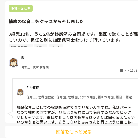
そう、感染症って本当、脅威ですよね。

っ！！」とバッサリ断ったり、

保育・お仕事
なかなか活動の切り替えができない子に必要以上に声を荒げてし
でもさ、先生、たくさん頑張ったから、反省も大事だけど今日は自
まったり、泣き暴れる子をクールダウンさせようにも上手くいか
分を褒めてあげてほしいです✨

補助の保育士をクラスから外しました
いいんだよ、そんな時は。

なかったり、、

子どもには、また、気持ちが伝わる時がくるし。大丈夫ですよ。

3歳児12名、うち2名が診断済み自閉児です。集団で動くことが
職員は足りずもちろん残業、クタクタで家に帰ってから今日の自
園長に、労ってほしかったね。

しいので、担任と別に加配保育士をつけて頂いています。

分を思い返して反省会が止まりません。

園長は、今日を頑張ってましたか？
その加配保育士についてですが、以前から自閉児2名と相性が良
特別支援加配
3歳児
パート
くないと思っていました。

頑張ったね、と園長たちには言ってもらえなかったぶん

ここに居る皆さんに頑張ったね、と言ってほしいです。。。涙
鳥
・2名は着脱やトイレなど生活面に補助が必要なのに放置して他
保育士, 認可保育園
の子と関わろうとする

4
・
11/2
・戸外で2名を放置して他の子を集めて集団遊びを始める(2名は
ルール理解が難しいので集団遊びには入れません)

・なぜか担任の私がやるべき一斉指示を加配保育士が行う(この
たんぽぽ
は◯◯するよ！！など……)

保育士, 幼稚園教諭, 保育園, 幼稚園, 公立保育園, 認可保育園, 認証・認定
・なぜか発表会の衣装などを私に提案せず勝手に作り進める

保育園
加配保育士としての役割を理解できていないんですね。私はパート
私は幼児クラスを持った経験が少ないのと、加配保育士のほうが
なので補助の側ですが、担任よりも前に出て保育するなんてビック
年齢も歴も上のため私のやり方が気に入らないのかもしれません
リしちゃいます。主任かもしくは園長からはっきり理由を伝えたらい
が、

いのかなぁと思います。そうしないとみみさんと同じような目にあう
先生がでちゃう気がします。
なぜか自閉児の2名を放って他の10名と関わり、私が2名を見て
回答をもっと見る
る場面も多く
