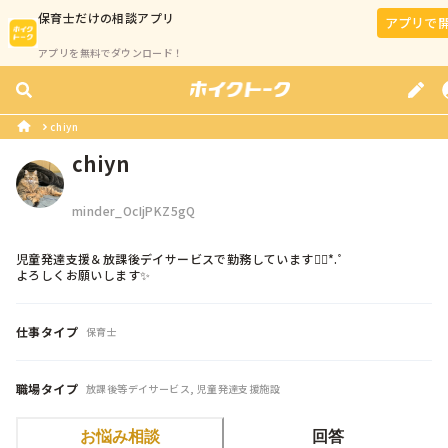
保育士
だけの相談アプリ
アプリで
アプリを無料でダウンロード！
chiyn
chiyn
minder_OcIjPKZ5gQ
児童発達支援＆放課後デイサービスで勤務しています❁⃘*.ﾟ

よろしくお願いします✨
仕事タイプ
保育士
職場タイプ
放課後等デイサービス, 児童発達支援施設
お悩み相談
回答