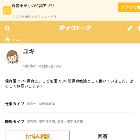
保育士
だけの相談アプリ
アプリで
アプリを無料でダウンロード！
ユキ
ユキ
minder_MgpiI7guWA
保育園で7年保育士。こども園で3年間保育教諭として働いていました。よ
ろしくお願いします！
仕事タイプ
保育士, 幼稚園教諭
職場タイプ
保育園, 認可保育園, 認証・認定保育園
お悩み相談
回答