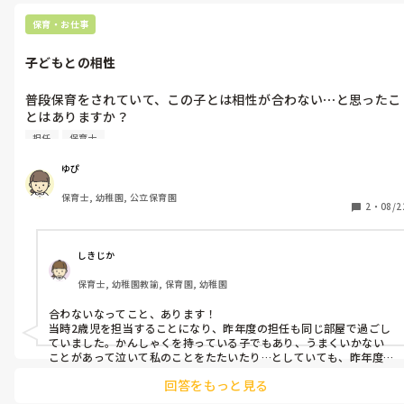
保育・お仕事
子どもとの相性
普段保育をされていて、この子とは相性が合わない⋯と思ったこ
とはありますか？

当時担当していたクラスで、どうしてもうまく関われないお子さ
担任
保育士
んがいました(4歳児)。そのお子さんは、愛着障害の疑いがあり
暴言や手が出ることも日常茶飯事。もちろん、可愛い一面や伸ば
ゆぴ
していきたい長所もあるお子さんです。ですが、色々な対応を心
保育士, 幼稚園, 公立保育園
がけてもなかなかうまく打ち解けることができないまま、年度末
2
・
08/2
を迎えてしまいました。

意思疎通がとれず悩んでいるいるとき、真横で主任が対応すると
態度がコロリと変わって、何事も無かったかのようになることも
しきじか
あり、私とこの子は相性が合わないのかな？と落ち込んだことも
保育士, 幼稚園教諭, 保育園, 幼稚園
あります。

相性などと決めつけてはいけないとは思うのですが、同じような
合わないなってこと、あります！

経験をされた方がいたら教えてほしいです！
当時2歳児を担当することになり、昨年度の担任も同じ部屋で過ごし
ていました。かんしゃくを持っている子でもあり、うまくいかない
ことがあって泣いて私のことをたたいたり…としていても、昨年度の
担任が声をかけると抱っこしに行く、なんてこともありました。

回答をもっと見る
働き始めて何年も経ってなく、自分が未熟だったこともあります
が、当時はうまくかかわれないことにとても落ち込みました。
