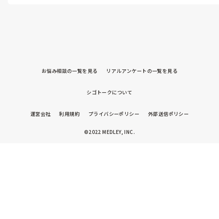
ないんだ？！と悩むことがありました。

心が痛くなるほどお気持ちわかります。

お辛いですよね。

元々自分が上京したかったことを理由に

その園は退職しました。

女性社会である以上、こういう人が

いることは当然と思って生きてきたのに

お悩み相談の一覧を見る
リアルアンケートの一覧を見る
次に入職した保育園は

そんな人が誰ひとりとしておらず

こんな楽園みたいな職場があるんだ..

シゴトークについて
と出勤することが楽しいと思うほどです。

苦手な人がいるだけで自分のモチベーションも下がっていくばかり
です。

運営会社
利用規約
プライバシーポリシー
外部送信ポリシー
可能であれば働き場所もたくさんあるので転職もひとつの手かな..と
思います。

©2022 MEDLEY, INC.
頑張ってくださいね！！