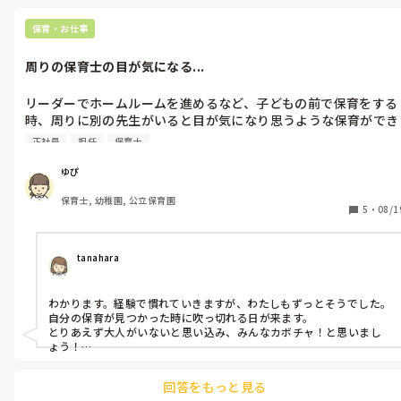
でも子どもも、人対人の関係ですから、相性もありますよね！
保育・お仕事
周りの保育士の目が気になる...
リーダーでホームルームを進めるなど、子どもの前で保育をする
時、周りに別の先生がいると目が気になり思うような保育ができ
ません。保育者が自分ひとりの時は楽しくできるのに、どうして
正社員
担任
保育士
も周りの目があるとどう思われているのかが気になってしまい、
萎縮してしまいます。そんなこと気にする必要ないと思いたいの
ゆぴ
ですが、なかなかそうもいかず...

保育士, 幼稚園, 公立保育園
このようなとき、どう対処したらいいでしょうか？何かよいアド
5
・
08/1
バイスがあればお願いいたします！
tanahara
わかります。経験で慣れていきますが、わたしもずっとそうでした。
自分の保育が見つかった時に吹っ切れる日が来ます。

とりあえず大人がいないと思い込み、みんなカボチャ！と思いまし
ょう！

そして、終わった後に大丈夫でしたか？ご指導ください！と正直に先
生たちとコミュニケーション取るのが、大切です！

回答をもっと見る
緊張しちゃって。と、自分の弱さを言葉で伝えるのも大切です！
