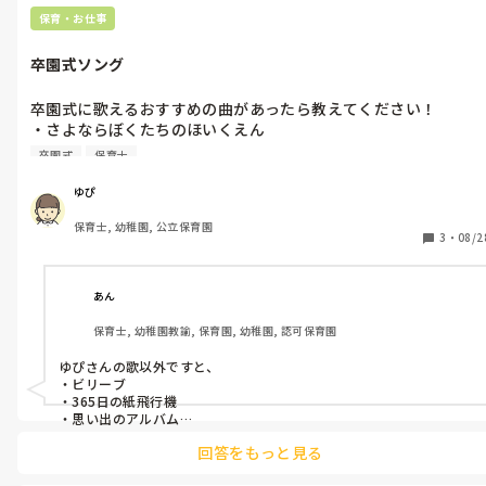
保育・お仕事
卒園式ソング
卒園式に歌えるおすすめの曲があったら教えてください！

・さよならぼくたちのほいくえん

・こころのねっこ

卒園式
保育士
・ドキドキドン！1年生

・ありがとうの花

ゆぴ
保育士, 幼稚園, 公立保育園
以外で知りたいです。
3
・
08/2
あん
保育士, 幼稚園教諭, 保育園, 幼稚園, 認可保育園
ゆぴさんの歌以外ですと、

・ビリーブ

・365日の紙飛行機

・思い出のアルバム

・ありがとうさようなら

回答をもっと見る
・空も飛べるはず

・空より高く
