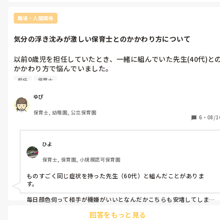
わたしだったら緊張してて...ちゃんとできたかご指導くださいなんて
言われたら可愛くなっちゃいます♡完璧にやるより、失敗しても楽
職場・人間関係
しむ、そして素直にご指導いただく、そして受け入れてやってみま
す！って人間関係を作ることをお勧めします！

気分の浮き沈みが激しい保育士とのかかわり方について
周りが味方だと分かった時、吹っ切れる時がきますよ！
以前0歳児を担任していたとき、一緒に組んでいた先生(40代)と
かかわり方で悩んでいました。

その先生は気分の浮き沈みが激しく、気分が良いと饒舌に話す一
担任
保育士
方、気分が悪いと朝から目も合わさずろく、挨拶もできません。

その年は、毎朝その先生の機嫌を伺うことから一日がスタートし
ゆぴ
なければならず、お腹も痛くなるしとても辛かったです。

保育士, 幼稚園, 公立保育園
今後またこのような先生と組むことになったらどうしようかと悩
6
・
08/1
みます。似た経験がある方や、かかわり方でアドバイスしてくだ
さる方がいたらぜひコメントをお願いいたします。
ひよ
保育士, 保育園, 小規模認可保育園
ものすごく同じ症状を持った先生（60代）と組んだことがありま
す。

毎日顔色伺って相手が機嫌がいいとなんだかこちらも安堵してしま
い、

回答をもっと見る
ふと気付いたらなんでこの人のために私まで一喜一憂しなきゃいけ