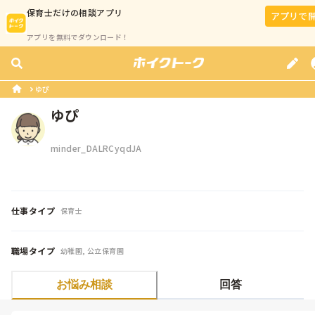
保育士
だけの相談アプリ
アプリで
アプリを無料でダウンロード！
ゆぴ
ゆぴ
minder_DALRCyqdJA
仕事タイプ
保育士
職場タイプ
幼稚園, 公立保育園
お悩み相談
回答