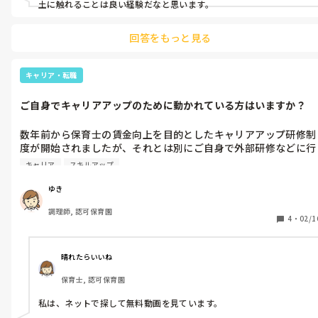
土に触れることは良い経験だなと思います。
回答をもっと見る
キャリア・転職
ご自身でキャリアアップのために動かれている方はいますか？
数年前から保育士の賃金向上を目的としたキャリアアップ研修制
度が開始されましたが、それとは別にご自身で外部研修などに行
かれている方はいらっしゃいますか？キャリアアップ研修は講師
キャリア
スキルアップ
によって多少の違いはあれど、内容はどこで受けてもあまり大差
無いように思います。時間をかけて受講するので、どうせならよ
ゆき
り身になる勉強をしたい…と思うのが正直なところです。みなさ
調理師, 認可保育園
んはいかがでしょうか？
4
・
02/1
晴れたらいいね
保育士, 認可保育園
私は、ネットで探して無料動画を見ています。
