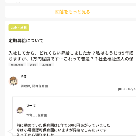
逆に、指導ってなんだろう？

回答をもっと見る
食べ方の指導？

例えば、保育士が白ごはん食べない子に無理やり食べさせようと味
噌汁ぶっかけたり、苦手なものを白ごはんに隠して食べさせようと
する行動には指導が必要だと感じますが。

お金・給料
本来別々で出された、からなんでしょう？別々で食べないといけな
定期昇給について
いルールがこの世に存在するのかな？

だとしたら、コース料理で順番に給食のメニューを出せばいいって
なりそうですよ。

入社してから、どれくらい昇給しましたか？私はもうじき5年経
ちますが、1万円程度です…これって普通？？社会福祉法人の保
逆に、何がナシなんだろう？

育園勤務、正社員です。
処遇改善
給料
正社員
そこを保育として考えるのは、僕は労力と時間の無駄だと思う。

その分、違うところを考えたほうが保育は充実するし、やるべきこ
ゆき
とがはっきりする、そう思います。

調理師, 認可保育園
3
・
02/2
麻婆豆腐丼は、存在するし中華料理店に行けば子どもたちもそれを
見ていたり、親がご飯にかけて食べている姿を見ていたりもするだ
ろう。

ツナサラダサンドも存在しますよね。

さーは
性格的に、白ごはんは汚したくないからカレーライスはルーと別が
保育士, 保育園
いい、なんて子もいる。

前に勤めていた保育園は1年で5000円あがっていました

そういう時は？

今は小規模認可保育園にいますが昇給なしみたいです

カレーライスは一緒になってるものだから、って指導する？

入ってから知りました