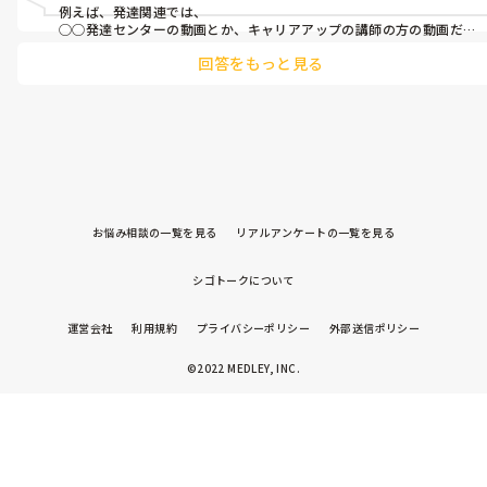
例えば、発達関連では、

◯◯発達センターの動画とか、キャリアアップの講師の方の動画だ
ったり、

回答をもっと見る
リズム講師やリトミック、運動遊びの動画を見たり、

手作りおもちゃや子どもの製作のヒントをもらったり、

✖️✖️保育園の△歳児クラスのお部屋公開！という動画では、環境構成
や部屋のおもちゃを参考にしたり、発表会なら行事の参考に、と思
いメモをしています。

動画やサイトを探せば

様々ものを見つけられますよ。

お悩み相談の一覧を見る
リアルアンケートの一覧を見る
シゴトークについて
運営会社
利用規約
プライバシーポリシー
外部送信ポリシー
©2022 MEDLEY, INC.