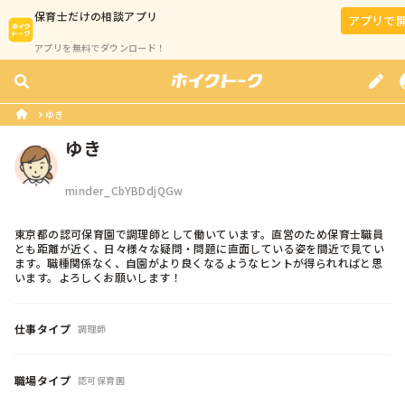
保育士
だけの相談アプリ
アプリで
アプリを無料でダウンロード！
ゆき
ゆき
minder_CbYBDdjQGw
東京都の認可保育園で調理師として働いています。直営のため保育士職員
とも距離が近く、日々様々な疑問・問題に直面している姿を間近で見てい
ます。職種関係なく、自園がより良くなるようなヒントが得られればと思
います。よろしくお願いします！
仕事タイプ
調理師
職場タイプ
認可保育園