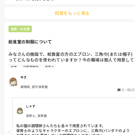
保育における食事指導って、そこなのかな？って、視野を広げて考え
るほうがいい気がします☺️

回答をもっと見る
その食べ方する！？

って行動があったとしても、

保育・お仕事
僕は、食べるならどうぞ、ってひとまずその子を見守ります。

全部ぐちゃぐちゃに混ぜました。はい、食べません。

給食室の制服について
味噌汁嫌いだから、わざとこぼしました。

それは、指導が入りますね。

みなさんの施設で、給食室の方のエプロン、三角巾(または帽子)
ってどんなものを使われていますか？今の職場は個人で用意して
でもね、個人的に微妙なのがひとつあって…

味噌汁にごはんをつけて食べること。

います。毎年一度、一式買い替えるようにしてます。子どものい
給食
幼稚園教諭
保育士
たまにいるんですよ。出会ったことあるかと思うけど。

る職場なので色が与えるイメージとかあったら教えていただきた
あれは僕、いつからか、まぁいいかと見守るようになったんだけど、

いです！
ゆき
味噌汁はごはんを口に入れた後に飲むのがおいしいと思うけどなぁ
🧐

調理師, 認可保育園
って、考えてしまいます。

2
・
02/2
いろいろ書きましたけど、見解も捉え方もいろいろ。

ただ、それもいいね👍っていうのも、保育においては大事だと思い
しゃず
ます☆

食事の基本は、なんですか？

保育士, 保育園
そこを大切に、ってやつです。

僕は、食べ物や食材を好きになるためには、楽しく美味しい時間に
私の園の調理師さんたちも各々で用意されています。

することが大事だと思っています。
保育士のようなキャラクターのエプロンに、三角巾(バンダナのよう