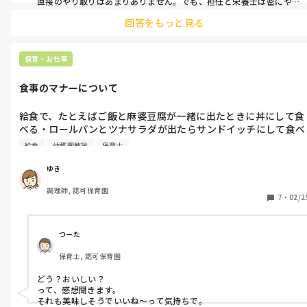
直接のやり取りはあまりありません。でも、担任と栄養士は密にや
回答をもっと見る
保育・お仕事
食事のマナーについて
給食で、たとえばご飯と麻婆豆腐が一緒に出たときに丼にして食
べる・ロールパンとツナサラダが出たらサンドイッチにして食べ
るなど、本来別々で出された料理を合体させる食べ方ってアリで
給食
幼稚園教諭
保育士
すか？子どもたちの好きなように食べるのが一番と思うのです
が、皆さん、子どもがそういう食べ方をしていたらどのように指
ゆき
導されますか？
調理師, 認可保育園
7
・
02/2
つーた
保育士, 認可保育園
どう？おいしい？

って、感想聞きます。

それも美味しそうでいいね〜って気持ちで。
