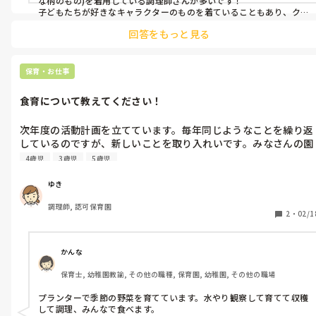
な柄のもの)を着用している調理師さんが多いです！

子どもたちが好きなキャラクターのものを着ていることもあり、ク
ッキングや献立表のパネル貼りの際には、「かわいい〜」と言われ
回答をもっと見る
ているときもあります！

前に勤めていた園は、おそらく支給されていて、給食当番が着るよう
な割烹着タイプのものと帽子(どちらも薄ピンクでした)を着用されて
保育・お仕事
食育について教えてください！
次年度の活動計画を立てています。毎年同じようなことを繰り返
しているのですが、新しいことを取り入れいです。みなさんの園
ではどのような活動をされていますか？
4歳児
3歳児
5歳児
ゆき
調理師, 認可保育園
2
・
02/1
かんな
保育士, 幼稚園教諭, その他の職種, 保育園, 幼稚園, その他の職場
プランターで季節の野菜を育てています。水やり観察して育てて収穫
して調理、みんなで食べます。
