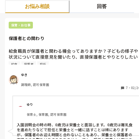
お悩み相談
回答
保育・お仕事
保護者との関わり
給食職員が保護者と関わる機会ってありますか？子どもの様子や
状況について直接意見を聞いたり、直接保護者とやりとりしたい
なーと思う時があるのですが、担任の先生を差し置いてまで…と
給食
保護者
担任
思ってしまい前に出れません😥
ゆき
調理師, 認可保育園
7
・
02/2
ゆり
保育士, 保育園, 認可保育園
入園説明会の時の時、0歳児は栄養士と面談します。0歳児は離乳食
を進めたりなどで担任と栄養士と一緒に話すことは稀にあります
が、保護者のお迎え時間と合わないこともあり、栄養士と保護者の