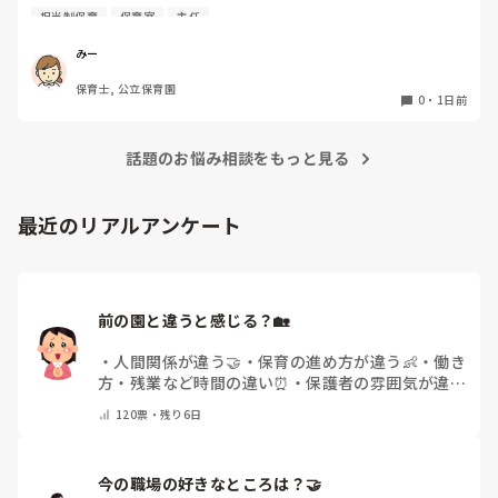
になりました。

日常生活すら支障をきたすほどになりました。

担当制保育
保育室
主任
その子はパンツで過ごしていて、排尿間隔も空いています。
4月から私への執着が強かったのですが、特に寝かしつけの
椅子に座って作業をすれば？

みー
時に私がそばに行かないと繰り返し大きい声で呼んだり私が
と、園で言われました。

保育士, 公立保育園
寝かしつけしている子にちょっかいを出したり、何回もトイ
なので、子ども椅子程度の高さの踏み台に座って、試してみ
0
・
1日前
レに行きたいと言っていました。行ったところで出ないこと
ました。

もしばしば… 

パンツで寝れる子が増えてきて、寝かしつけの時にトイレに
話題のお悩み相談をもっと見る
ただじっと座っていても、5分も座ればお尻に痛みがきま
行きたい子が時差でいるのですが、私がその対応で外に出よ
す。

うとするとその子も行きたがります。

この高さの作業だと意外に、

最近のリアルアンケート
しかし寝かしつけに入る前にトイレでしっかり排尿している
体をひねる、少し立ち上がる、体を折りたたむような姿勢に
ので、その子には待っててねといい外に出ていました。今日
なること多いことに気づきました。

はそれで2回漏らしています。

その度にあちらこちらに痛みが来て

2回目は私は見ていないのですが、かなり微量だったそう
立ち上がる時には、膝や太ももが固まり痛みが……

で、クラスのリーダーの先生から絞り出して注意を引こうと
前の園と違うと感じる？🏡
しているように見えると言われました。

日頃からそのことの関わりはしっかり持てるように意識はし
腰痛、膝痛お持ちの方は、どの程度の痛みで働かれているの
・
人間関係が違う🤝
・
保育の進め方が違う👶
・
働き
ていますが…

でしょうか。

方・残業など時間の違い⏰
・
保護者の雰囲気が違う
今後どのように関わっていけばいいのか悩んでいます。

💬
・
給料が違う
・
転職経験なし
・
その他(コメント
痛みには強い方と思っていました。

120
票・
残り6日
で教えてください)
出産等で、幾度か開腹手術をしましたが、翌日には歩けまし
たし…

今の職場の好きなところは？🤝 