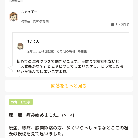
保育士
初めての割にわからないことを聞きにこなかったり、聞かな
いで様子見てると直前になるまで何もアクションがなかった
ちゃっぴー
り

保育士, 認可保育園
他の職員に聞いてる様子もなくて

3
・
2日前
もう何考えてるんだかさっぱりです。

よほど自分に聞きづらいのか、聞く必要性さえ感じないの
ほいくん
か、もうよくわからないです。

保育士, 幼稚園教諭, その他の職種, 幼稚園
対応にも悩みます。
初めての年長クラスで動きが見えず、直前まで相談もないと
「大丈夫かな？」とヒヤヒヤしてしまいますし、どう接したら
いいか悩んでしまいますよね。

後輩側は「何が分からないかも分からない状態」だったり、
回答をもっと見る
「こんなこと聞いたら迷惑かな」と抱え込んでいるケースがと
ても多いです。

待つスタイルから一歩踏み出して、リーダー側から「〇〇の
保育・お仕事
件、どこまで進んだ？」「困ってることない？」と具体的に声
をかけて進捗を確認する仕組みを作ってみてください。

腰、膝　痛み始めました。(>_<)
「毎日夕方に5分だけ進捗確認の時間を取る」などルール化し
てしまうと、後輩も質問しやすくなりますよ。一人で抱え込ま
腰痛、膝痛、股関節痛の方、多くいらっしゃるなとここの過
ず、声をかけやすい雰囲気作りから試してみてくださいね。
去の投稿を見て思いました。
