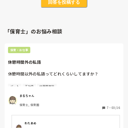
回答を投稿する
「保育士」のお悩み相談
保育・お仕事
休憩時間外の私語
休憩時間以外の私語ってどれくらいしてますか？

私が働いている職場では、保育室を出て別室で休憩を取るよ
パート
正社員
幼稚園教諭
うになっています。

まるちゃん
休憩時間は自然と私語があり、1人の空間はない感じです。

保育士, 保育園
7
・
03/16
休憩が終わったら保育室に戻り、お昼寝を見ながら作業をし
ている職員と交代します。

わたあめ