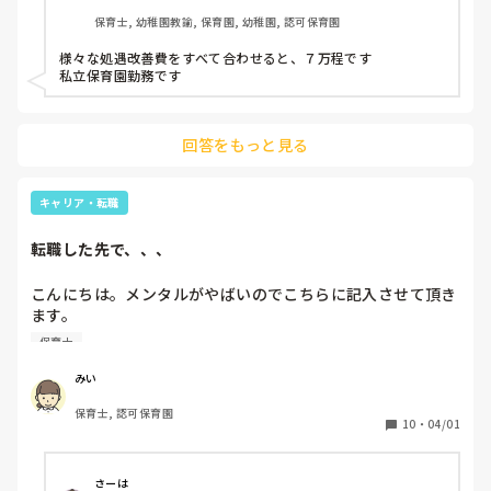
保育士, 幼稚園教諭, 保育園, 幼稚園, 認可保育園
様々な処遇改善費をすべて合わせると、７万程です

私立保育園勤務です
回答をもっと見る
キャリア・転職
転職した先で、、、
こんにちは。メンタルがやばいのでこちらに記入させて頂き
ます。

保育士として12名定員の小規模で働いていたのですが、入籍
保育士
してからの正社員のシフト時間云々の関係で、正社員は厳し
いと思い、他の保育園で派遣社員として働くことになりまし
みい
た。

保育士, 認可保育園
今日がその1日目だったのですが、正直色々なギャップや、
10
・
04/01
保育の違い、業務の多さや、疎外感などからら

帰ってメンタルが崩れてしまい、涙が止まらない状態です。
もともと不安症みたいなのもあるのですが、

さーは