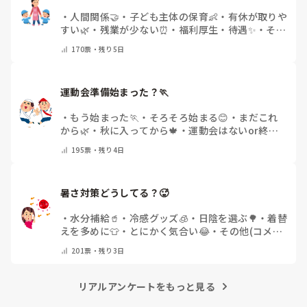
今回は、今少し治まっている痛みがぶり返したどうしようと
いう思いもあり、ちょっと無理かも…と思い始めています。

・
人間関係🤝
・
子ども主体の保育👶
・
有休が取りや
すい🌿
・
残業が少ない⏰
・
福利厚生・待遇✨
・
その
まだ急性期ということと、昔、夫が腰を痛めてすぐに整骨院
他(コメントで教えてください)
170
票・
残り5日
に行ってより酷くなって帰ってきたことがあり、怖くて行け
ていません。

運動会準備始まった？🏃
・
もう始まった🏃
・
そろそろ始まる😊
・
まだこれ
から🌿
・
秋に入ってから🍁
・
運動会はないor終わ
った✨
・
その他(コメントで教えてください)
195
票・
残り4日
暑さ対策どうしてる？🥵
・
水分補給🥤
・
冷感グッズ🧊
・
日陰を選ぶ🌳
・
着替
えを多めに👕
・
とにかく気合い😂
・
その他(コメン
トで教えてください)
201
票・
残り3日
リアルアンケートをもっと見る