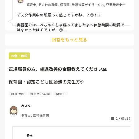
休憩が終わって子どもたちが起きるまでは1時間以上ある先
保育士, その他の職種, 保育園, 放課後等デイサービス, 児童発達支援
生もいます。

施設
デスク作業中の私語って感じですかね、？🙄！？

ながら作業でずっとプライベートの話や仕事に関係ない話を
する職員もいます。

実習園では、ぺちゃくちゃ喋ってましたよ〜休憩時間の職員で
はなかったはずですが‥🙄

作業しながら気を遣って聞いてる先生もいます。

回答をもっと見る
特に実習生でそこの場で休憩しろって、しかも休憩時間中に、

仕事与えられて困りました🙄

仕事はしてるけど、話の内容的には休憩時間外なのになーと
思うんですが、みなさんの職場はどうですか？

実習生のわたしがいるのに、

お金・給料
「ここの職場はそろそろ辞めるわ〜」とか言ってたり、園長先
せめて仕事の話に関係すること話せばいいのにと思ってしま
生が「見て〜これ〜」って、実習生の私に

正規職員の方、処遇改善の金額教えてください🙏
います。

保育園・認定こども園勤務の先生方💦

あと、仕事中にプライベートな話を聞かされるの嫌じゃない
ですか？一緒になって勤務外に私語をしてると思われるので
処遇改善いくら支払われていますか？😭
私は嫌だなーと感じます。

処遇改善
認定こども園
保育士
（休憩時間に他人のプライベート聞くのもそんなに好きでは
みさん
ないです。自分の時間が欲しいと思ってしまう派です。）
保育士, 認可保育園
2
・
03/19
あん