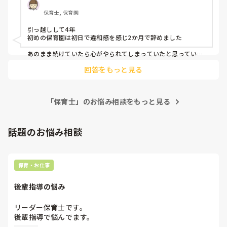
どうして良いか分からず悩んでいます。

保育士, 保育園
まだ初日ですが、それでも明日からどうしようという気持ち
にしかなれず、、、良い大人が情け無いです。。。

引っ越しして4年

同じような方や、気持ちに共感できる方お話出来ると嬉しい
初めの保育園は初日で違和感を感じ2か月で辞めました

です。
あのまま続けていたら心がやられてしまっていたと思っていま
す

回答をもっと見る
自分が1番大切です！！
「保育士」のお悩み相談をもっと見る
話題のお悩み相談
保育・お仕事
後輩指導の悩み
リーダー保育士です。

後輩指導で悩んでます。

初めて年長を持つ後輩がいますが
