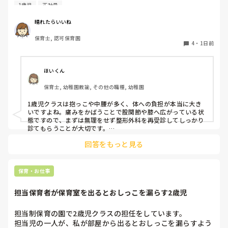
1歳児
正社員
私は50代正社員1歳児担任です。

晴れたらいいね
という私も、２週間前、初めて腰痛になりました。

保育士, 認可保育園
右腰が痛くて、起き上がれない。

4
・
1日前
ようやく起き上がっても、立てない。

ようやく立てたら、しゃがめない。

ほいくん
驚きました。

保育士, 幼稚園教諭, その他の職種, 幼稚園
通院して、コルセット、湿布、痛み止め、電気などで１週間
1歳児クラスは抱っこや中腰が多く、体への負担が本当に大き
乗り切ったら

いですよね。痛みをかばうことで股関節や膝へ広がっている状
週末には、左が痛みだし、これも痛み止めや湿布で抑えて仕
態ですので、まずは無理をせず整形外科を再受診してしっかり
事をしていたら、

診てもらうことが大切です。

現場復帰の際は、床での立ち座りを避けるために低い椅子を活
股関節、お尻、太もも、膝まで来はじめてしまいました。

回答をもっと見る
用したり、抱っこや重い作業は周囲の先生に相談して頼むよう
床から支えなしに立ち上がりにくくなり、痛みが走ります。

にしてください。今はご自身の体を最優先に、しっかり休んで
立ち続けると、腰や股関節にきます。

くださいね。
自転車通勤ですが、それも、膝や太ももに痛みが来始めまし
保育・お仕事
た。

担当保育者が保育室を出るとおしっこを漏らす2歳児
今は８月。

１週間休んでいます。

担当制保育の園で2歳児クラスの担任をしています。

担当児の一人が、私が部屋から出るとおしっこを漏らすよう
家でもやることはあります。
