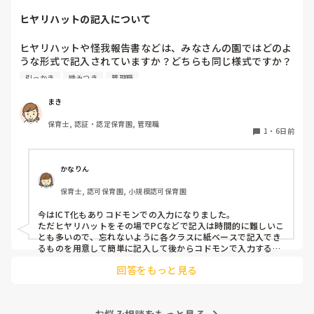
っていてね。と話をし、それを5月頃から続けていくうちに走
ヒヤリハットの記入について
り回る子どもは減りました。

あっちにもこっちにも走り回る子がいると1人では対応出来な
いですよね。。

ヒヤリハットや怪我報告書などは、みなさんの園ではどのよ
要支援児とも関係が出来、私といることが安全基地と思ってく
うな形式で記入されていますか？どちらも同じ様式ですか？
れと、自分のもとに帰ってきてくれるので、少し落ち着いたか
園の経営者が変わったため、様式を変える…みたいになって
とも思います。

引っかき
噛みつき
管理職
いるのですが、どのようにするか悩んでいます。
保育士不足の中、要支援児がふえ、法的にはクリアしていても
手が足りないですよね。

まき
メンタルやられないようにリフレッシュしながら頑張りましょ
うね。
保育士, 認証・認定保育園, 管理職
1
・
6日前
かなりん
保育士, 認可保育園, 小規模認可保育園
今はICT化もありコドモンでの入力になりました。

ただヒヤリハットをその場でPCなどで記入は時間的に難しいこ
とも多いので、忘れないように各クラスに紙ベースで記入でき
るものを用意して簡単に記入して後からコドモンで入力するよ
うになりました。
回答をもっと見る
お悩み相談をもっと見る