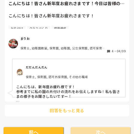
こんにちは！皆さん新年度お疲れさまです！今日は皆様のお
知恵を少し拝借し...
こんにちは！皆さん新年度お疲れさまです！

今日は皆様のお知恵を少し拝借したいんですが…

お片付け
クラスづくり
環境構成
私の勤める園は一斉保育で、私は今年度3歳児クラスを担当
まりお
しています。

保育士, 幼稚園教諭, 保育園, 幼稚園, 公立保育園, 認可保育園, 
朝の自由遊びからのお片付けに時間が掛かってしまっていま
4
・
04/09
認証・認定保育園, 認可外保育園, プリスクール・幼児教室, 
す。

病児保育, 学童保育, 事業所内保育, 託児所, 児童施設, 児童発
声掛けなどをしつつ片付けますが、ブロックなどが部屋中に
達支援施設, 小規模認可保育園
散乱し、そこでまだまだ遊びたい子どもたちもいて、中々し
だだんだんだん
っちゃかめっちゃかなカオスな状態です(笑)

保育士, 保育園, 認可外保育園, その他の職場
年齢的にもまた年度始めということもあるので、アセらずに
こんにちは、新年度お疲れ様です！

行こうとは思っていますが、この時期の子たちにも何かでき
参考までに私の園の片付けの流れをお伝えしますね！私も皆さ
る援助がないかなぁと、模索中です。

まの様子をお聞きしたいですー！

また、私もあまり怒鳴ったりして子どもたちを動かしたくな
･お片付けの3~5分程前に声を掛ける

いので、何とかうまく出来ないものかと試行錯誤しておりま
回答をもっと見る
･必ずピアノを弾く

す。

･先生が1番に片付け始める

出しているおもちゃにもよりますが、片付け用のカゴを持ち上
そこで、、

げたり移動したりして遊びの延長のように進めています☀️

前へ
次へ