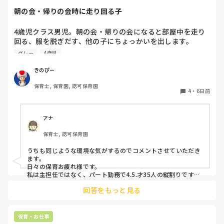
朝の会・帰りの会時に走り回る子
4歳児クラス男児。朝の会・帰りの会になると部屋中を走り
回る、服を脱ぎだす、他の子にちょっかいを出します。

私が主担任、もう一人補助の先生がいますが、補助の先生は
グレー
4歳児
他にもクラス内に要支援児数名おり、そちらの対応で精一杯
です。

きのぴー
私がその子の対応をしているとクラス全体の流れが止まって
保育士, 保育園, 認可保育園
しまい、クラス全体が落ち着かなくなってしまう。別スペー
4
・
6日前
スを設けましたが、そこにいることを拒み余計に興奮状態と
なる…という悪循環に陥ってしまっています。

何か少しでも良い方法はないかなと悩み、ここで相談させて
アナ
保育士, 認可保育園
うちも同じような環境な気がするのでコメントさせていただき
ます。

日々の保育お疲れ様です。

私は主担任ではなく、パート勤務で4.5.才35人の縦割りです。

回答をもっと見る
うちも要支援児が数名おり、朝の集まりで立って歌を歌うのに
も難しく、今はまず椅子に座らせて落ち着き、歌う時は椅子の
前で立って歌っています。

立ちましょうの合図で立つかどうかはそれぞれで、したくない
保育・お仕事
という子どもは今はうたの時間だから立たなくてもいいから座