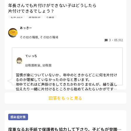
こうします、こうしましょう、こうするんです！それよりも、

年長さんでも片付けができない子はどうしたら

どうしたらいいかな？こうしてみたら？

片付けできるでしょう？

うまくいかないことを経験することも大切です。

はさみとかテープとかもかたづけられないん

教えてばかりいたら、それしかできない子になってしまいま
お片付け
怪我対応
5歳児
す。自分で考える力を育てるには、どうしたらいいですか？自
分で考える姿を、時には失敗する姿を見守るんですよね。

あっきー
子どもが考えてしたこと、うまくいっても失敗してもそれに寄
り添っていく。

その他の職種, その他の職場
3
・
05/02
やったね！がんばったよ！褒める。

それが、自信につながります。

もちろん、友だちとの関わりは、保育者が間に入って、こうし
てみたらどうかな？と伝えることも必要です。

てぃっち
でもね、ある程度、子どもたち同士でどこまでどうするんだろ
うと子どもたちの力を見ることが必要だと思います。

幼稚園教諭, 幼稚園
あとは、保育者が身をもって伝える。

習慣が身についていないか、年中のときからどこに何を片付け
よく思うことがあります。

るのか理解していなかったのかなと思います。

友だちとのトラブルがあったとき、

年中でどれほど声掛けをしてきたかわかりませんが、繰り返し
"ごめんねしたの？""ごめんねでしょ！"という保育者。本当に
伝えたり一緒に片付けるところから始めてみたらいかがです
その対応でいいの？

か？

果たして「ごめんね」だけの一言で全てが許されるのでしょう
回答をもっと見る
もしかしたら記憶出来ない何らかの理由があるのかもしれない
か。

し、めんどくさいからと頭では分かっているけど注意されない
違いますよね、でも現状保育士にはよく見られることです。

からと怠ってきたとかも分かるかもしれませんね。
私はそれに疑問を感じたので、やり方を考えました。

幼児、特に年長では、"ごめんね"を言ったからって終わりじゃ
感染症対策
ないからね、と伝えることがあります。なぜか。それは、最後
に言う一言だからです。

度重なるお手紙で保護者も協力して下さり、子どもが登園自
自分が悪いことしたんだったら、何が悪かったのか、相手に気