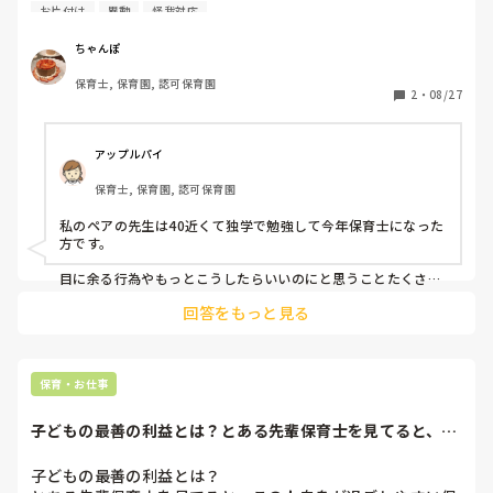
えると期待してしまっていた部分があり、よけいに落ち込ん
お片付け
異動
怪我対応
※遊びコーナーの棚で仕切る、パーテンションで仕切る

でいます。

※子どもの座る向き→あそびコーナーを背にして座る（あそび
・時間内に書類が終わらないのはもちろんのこと、

コーナーの方を向いて食べると食事に集中できないため）
ちゃんぽ
・自分に割り振られている仕事なのにも関わらず期限を1週
保育士, 保育園, 認可保育園
間過ぎて｢やり方聞いてないんですけど｣

2
・
08/27
・自分の片付けが遅かったせいで合同保育までに終わらせな
いといけないオムツ交換が終わっていないにも関わらず｢も
う私上がる時間なんですけど｣

アップルパイ
・子どもだけでは遊ばせない玩具を出したが見ておらず子ど
保育士, 保育園, 認可保育園
もの唇が切れて腫れる

挙げるとキリがないですが、書類系の仕事面でも、保育の面
私のペアの先生は40近くて独学で勉強して今年保育士になった
でも問題だらけで困っています。新卒なら指導もできます
方です。

が、30超えた方なので今までずっとそのやり方でやってきた
のかなと思います。指導するにしても、自分の仕事が終わっ
目に余る行為やもっとこうしたらいいのにと思うことたくさん
あります。

ていないと周りに迷惑がかかっているという認識ができない
回答をもっと見る
その都度気づいたら本人に伝えていますが、響いてないみたい
限り指導の問題ではないと思っているのですが、困った先生
です。

にはどう対処していますか…。

仕事終わりにLINEしたり、午睡中に話したりして、こうした方
がもっとよくなるとか伝えています。

保育・お仕事
初めての経験でわからないことだらけなのは百も承知ですが、
なんかもうちょっと学ぶ姿勢を見せてほしいななんて思ってい
子どもの最善の利益とは？とある先輩保育士を見てると、こ
ます。

の人自身が過ごし...
ちゃんぽさんのペアの方はベテランさんでそういう状況なのは
子どもの最善の利益とは？

本当にありえないし、人任せにしていろんな園を転々して経験