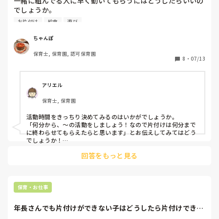
一緒に組んでる人に早く動いてもらうにはどうしたらいいの
もの最善の利益なんじゃないかと思っています。色んな意見
子どもが泣くからという理由だけならば考える必要がある。

でしょうか。

があると思います。聞かせていただければと思います。

また、子どもが泣くことに対してどう考えているのでしょう？
午後おやつ後、本来なら5時まで活動時間がめいっぱいある
お片付け
給食
遊び
いいこと？悪いこと？

のですが、ペアの先生にお願いした片付けでもう5時…とい
どちらでもないですよね。怒って叱って泣いたら正解？なわけ
うような状態です。その間1人で子ども全員を見ていないと
ないですよね。

ちゃんぽ
ちなみに、園長や周りの先輩保育士もこの人の保育の仕方は
別に保育者は子どもを泣かせるためにいるわけじゃないし、か
いけないので活動はできません。

知っています。知ってて黙認していることに不信感を抱いて
といって放任して全部を許すのも違うし。

保育士, 保育園, 認可保育園
動きがわかっていないわけではなく単にひとつひとつの作業
8
・
07/13
しまいます。今年度でこの園を去ろうと思っていますが、辞
がのんびりな感じです。

泣き声嫌いなのはさておき、もしかしたら子どもの今したいこ
める前に絶対にこの人の保育の仕方について物申したい。た
経験も年齢も私よりもひと回り上の方なので、傷つけないよ
と、どういう気持ちなのか、を考えながら関わっている最中な
だ、いかんせん私の頭が弱いので、ほかの保育士の方々に意
うな言い方をしたいです。
のかもしれませんよ。

アリエル
見や力をいただけたらと思いました。

子どものやりたいことを受け止めることは必要です。子どもと
長文・乱文失礼しました。

やりとりをしながら、線引きをして関わることも必要です。

保育士, 保育園
あなたの考える「子どもの最善の利益」を教えていただけた
ですが、それは難しいことなんです。子ども主体で考えるうえ
らと思います。

で、必ず保育をしながらつまずくことがあります。なぜなら、
活動時間をきっちり決めてみるのはいかがでしょうか。

今までの保育がそうでないから。そうしようと思っても大人が
「何分から、〜の活動をしましょう！なので片付けは何分まで
よろしくお願いいたします。
楽なほうになっていってしまうから。

に終わらせてもらえたらと思います」とお伝えしてみてはどう
でしょうか！

最善の利益。子どもにとって自身の気持ちが尊重され、受け入
回答をもっと見る
れられ、認められること。安心して過ごせる場が、そこにある
それでも間に合わない場合は、出来る事はちゃんぽさんがあら
こと。

かじめやっておいて片付けの仕事を減らしておくとか、色々試
考えればそれ以外にもあると思います。

してみて、もしそれでもだめだったらもう子どものためにも他
の先生に相談したり単刀直入にいうしかないかもしれません
ひとつ私が考え方を変えたほうがいいと感じたのは、教えてい
ね、、、
保育・お仕事
くことが、最善の利益だと考えられていることです。

保育者は、教師ではありません。教える？生活習慣は、保育者
年長さんでも片付けができない子はどうしたら片付けできる
が手本となり見本となり手を加えながら一緒に行っていくこと
でしょう？はさみ...
で子ども自身が覚えて身に付けていくものだと思います。
