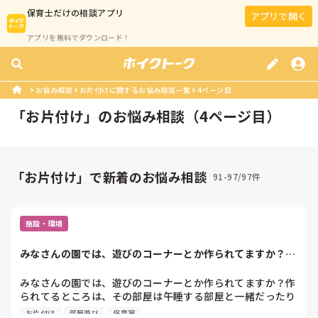
保育士
だけの相談アプリ
アプリで開く
アプリを無料でダウンロード！
お悩み相談
お片付けに関するお悩み相談一覧
4ページ目
「
お片付け
」のお悩み相談（
4
ページ目）
「お片付け」で新着のお悩み相談
91-97/97件
施設・環境
みなさんの園では、遊びのコーナーとか作られてますか？作
られてるところは...
みなさんの園では、遊びのコーナーとか作られてますか？作
られてるところは、その部屋は午睡する部屋と一緒だったり
しますか？

お片付け
部屋遊び
保育室