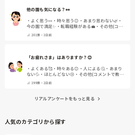
他の園も気になる？👀
・
よく思う👀
・
時々思う😊
・
あまり思わない🌿
・
今の園で満足✨
・
転職経験がある💼
・
その他(コメ
ントで教えてください)
201
票・
1日前
「お疲れさま」はありますか？😊
・
よくある🥰
・
時々ある😊
・
人による🤔
・
あまり
ない💦
・
ほとんどない😢
・
その他(コメントで教え
てください)
199
票・
2日前
リアルアンケートをもっと見る
人気のカテゴリから探す