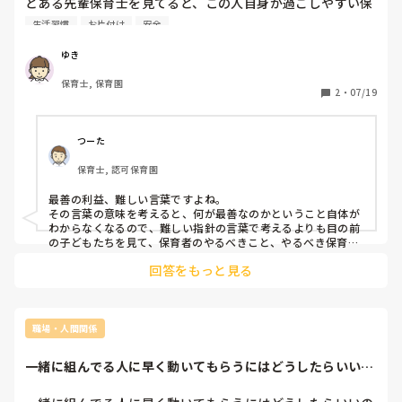
とある先輩保育士を見てると、この人自身が過ごしやすい保
年数を重ねた方なんですかね？？

育をしてる気がしてすごくモヤモヤします。

生活習慣
お片付け
安全
子どもの泣き声が嫌いだそうで、子どもが泣かないような立
お互い大変だけど頑張りましょう！
ち振る舞いをします。他児とトラブルがあった子をすぐに抱
ゆき
きかかえて部屋から出たり、子どもがテーブルやロッカーの
保育士, 保育園
上に上っていても「おりてー」と軽く言うだけである程度許
2
・
07/19
容していたり、タオルの片付けをしない子どもに「この子は
こんなだから」と保育士が全てやってしまったり。泣かずに
自分のやりたいように過ごすことが果たして子どもの最善の
つーた
利益と言えるのでしょうか？

保育士, 認可保育園
最善の利益、難しい言葉ですよね。

これが20年以上保育をしてきた保育士なのかと思うとがっか
その言葉の意味を考えると、何が最善なのかということ自体が
りします。安全を優先してると言ってましたが言い訳にしか
わからなくなるので、難しい指針の言葉で考えるよりも目の前
聞こえませんでした。

の子どもたちを見て、保育者のやるべきこと、やるべき保育を
考えていけばいいのだと思います。

聞き返したり討論したりすることができない頭の悪い自分に
回答をもっと見る
も嫌気がさします

泣かないような立ち振る舞い、実際に見ていないのでなんとも
言えませんが、年齢やその時の子どもの気持ちに応じて対応す
そこで、知恵をお貸しいただきたいです。子どもの最善の利
ることはこれからの保育において必要です。なぜ、そうしてい
益とはなんでしょうか。保育をする人や園にによって違って
るのでしょう？わからなければ聞くことからすれば良いのでは
職場・人間関係
くるものなんでしょうか。

ないでしょうか。

どうしてですか？と。

一緒に組んでる人に早く動いてもらうにはどうしたらいいの
午睡の間のちょっとした時間でもいい。あの時のあれ、どうし
私は、子ども達が自信を持って生きていけるように身の回り
でしょうか。午後...
てこうしたのかと思って、と。難しいですか？

の生活習慣や友達との関わり方を教えていくことこそ、子ど
何かねらいがあってのことかもしれません。それが本当にただ