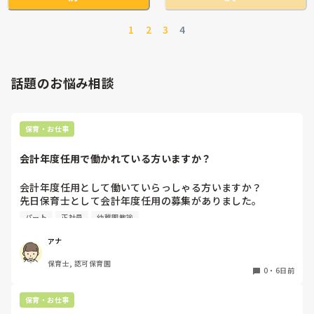
・自由遊びの室内構成は、子どもたちが片付けやすいように
特別片付けやすい室内構成にはなっておらず、子どもの目の前
でおもちゃを出してカゴは手の届かない所へ。子ども達はおも
していますか？もししていたら、具体的にはどんな風に行っ
ちゃが入っていたカゴの置き場を理解しているので、先生がカ
ているのか教えていただけたら有り難いです。

1
2
3
4
ゴを取ろうとすると片付けと理解してパッと動きだしますよ✨

・自由遊び→お片付けの際に工夫して行ってること、声掛け
嫌がる子にはカゴから遠いおもちゃを持ってきて！とお願いし
などがありましたら、そちらも教えていただけますでしょう
たり、次の活動を伝えたりして見通しを持てるようにしてあげ
か。

ています。次の自由遊びの時間を伝える、同じおもちゃを使え
話題のお悩み相談
る様にする、なども単純ですが続けていけば効果的ですよね✨
他園ではどのように行っているのか、是非とも参考にさせて
頂きたいと思います。お時間ありましたらよろしくお願いい
たします！

保育・お仕事
会計年度任用で働かれている方いますか？
会計年度任用として働いていらっしゃる方いますか？

先日保育士として会計年度任用の募集がありました。

赤ちゃん訪問を主にするようですが、園勤務ではなく、保育
パート
正社員
幼稚園教諭
士の資格を使われている方いたら教えて頂きたいです。

よろしくお願いします。
アナ
保育士, 認可保育園
0
・
6日前
保育・お仕事