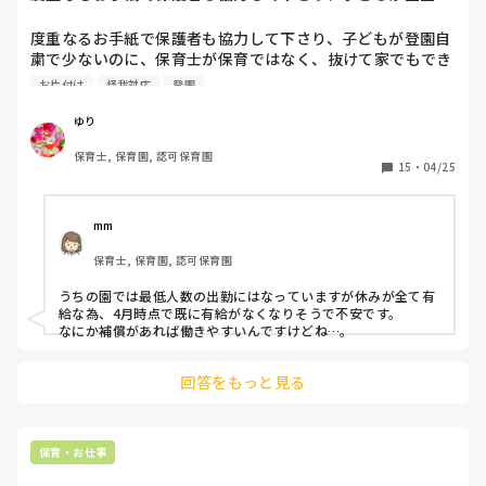
粛で少ないのに、...
持ちを聞く必要がありますよね。ごめんね連発していたら、ち
ょっとまって、お話もしなきゃと言って間に入ります。誤って
度重なるお手紙で保護者も協力して下さり、子どもが登園自
ぶつかった、そんなときには、"ごめんね"の前に"だいじょう
粛で少ないのに、保育士が保育ではなく、抜けて家でもでき
ぶ？"って言ったら優しいよって伝えます。

る作業とか不要不急の片付けができる人数出勤しています。
お片付け
怪我対応
登園
職員を半分に分けて在宅勤務にもなっていますが、今は保育
何が言いたいかって言うと、関わり方を教えるにも結果論じゃ
できる最低人数出勤するべきなのではないかとモヤモヤして
なくて過程も必要だから、こうだよだけじゃなく、子どもたち
ゆり
自身に考えさせることも必要だということです。

います(´TωT｀)

保育士, 保育園, 認可保育園
15
・
04/25
とても長くなってしまいましたが、最善の利益という観点とは
皆さんの現場ではどうなっているのでしょうか？
違うもので、その先輩の保育を見た上で感じたことを伝えたら
いいと思います。

mm
むしろその方の保育より、律するような指導型保育とか、決ま
りばかりを作って守らせるような保育とか、大人の力、圧力で
保育士, 保育園, 認可保育園
子どもの気持ちを押さえつけるような、いかにも保育者の都合
で子どもを動かすような保育こそ、最善の利益になんかなって
うちの園では最低人数の出勤にはなっていますが休みが全て有
ないと感じます。

給な為、4月時点で既に有給がなくなりそうで不安です。

なにか補償があれば働きやすいんですけどね…。
いろいろと、失礼しました。
回答をもっと見る
保育・お仕事