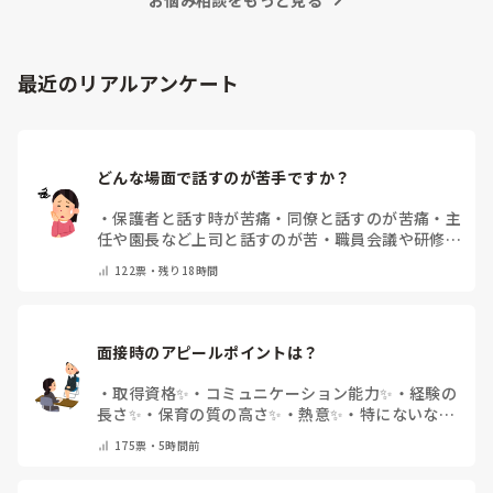
最近のリアルアンケート
どんな場面で話すのが苦手ですか？
・
保護者と話す時が苦痛
・
同僚と話すのが苦痛
・
主
任や園長など上司と話すのが苦
・
職員会議や研修場
面で話すのが苦
・
話すことは苦痛じゃない♡
・
その
122
票・
残り18時間
他(コメントで教えてください)
面接時のアピールポイントは？
・
取得資格✨
・
コミュニケーション能力✨
・
経験の
長さ✨
・
保育の質の高さ✨
・
熱意✨
・
特にないな
・
その他(コメントで教えて下さい)
175
票・
5時間前