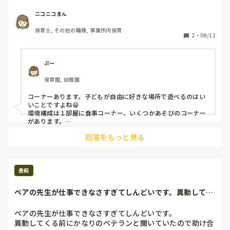
うちの園は狭いのもあるのか、コーナーというものが存在せ
ず。でも必要だと思う先生が増えてきたので、コーナーを作
ニコニコまん
ろうということになってきてるのですが、今は朝出勤したら
保育士, その他の職種, 事業所内保育
コーナーを作って、自由遊びが終わったら片付けるという感
2
・
09/11
じです。

コーナーをきちんと作られてる園では、食事する部屋、午睡
する部屋というのはどう使われているのかなぁと思い、質問
ぷー
させていただきました。
保育園, 幼稚園
コーナーあります。子どもが自由に好きな場所で遊べるのはい
いことですよね😁

環境構成は１部屋に食事コーナー、いくつかあそびのコーナー
があります。

午睡は、コーナーや空いている場所にコット（一人用ベッド）
回答をもっと見る
を置いてます。

※棚の転倒など考慮して、置く。

※棚を移動あり。

※こどもが遊んでいない場所から敷いていく。

愚痴
食事コーナーのテーブルやイスは出しっぱなし。食事の前の主
活動で、お絵かきや製作をするときに利用してます。

ペアの先生が仕事できなさすぎてしんどいです。異動してく
食事をするテーブルの数にもよりますが、多い場合はテーブル
る前にかなりのベ...
を直して、食事の時に出すでいい思います。一つだけ出して、
あとは直してますね。

ペアの先生が仕事できなさすぎてしんどいです。

異動してくる前にかなりのベテランと聞いていたので助け合
食事コーナー
