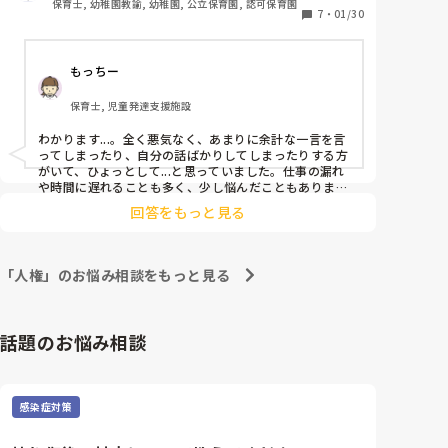
保育士, 幼稚園教諭, 幼稚園, 公立保育園, 認可保育園
けますかね…

実際に診断を受けたり

7
・
01/30
ないの？」と否定的・威圧的に個人を責めたり、羞恥
その後診断されていたなど

心を刺激する発言で不安や恐怖を与える

ただこういう人ばかりいる保育業界ではなく、良い先生
もたくさんいるので、いつか巡り会えるといいなあと思
	•	1歳児に対し「○○ちゃんは食べて偉いけど、
います。長々と失礼しました。
もっちー
一緒に働いている方はどのように配慮されているのか

○○くんは全然食べないね」と比較し、無理に口に食
職場の理解はあるのか。　

事を押し込むような場面が複数回あった。

保育士, 児童発達支援施設
・当然のように腕を引っ張る行為、感情をぶつけるよ
参考に聞かせて頂きたいです。
うな関わりで、子供が脅える/固まる/泣く姿が毎日(保
わかります...。全く悪気なく、あまりに余計な一言を言
護者等から通報が来たとて改善無し)

ってしまったり、自分の話ばかりしてしまったりする方
etc.....他にもあげようと思えば沢山あります。

がいて、ひょっとして...と思っていました。仕事の漏れ
や時間に遅れることも多く、少し悩んだこともありま
す。

回答をもっと見る
なんとなく周りも気づいていて、ちからのある先生のク
ふたり担任だったため、逃げることができず、毎日の
ラスに入ったりしてましたが、大変そうでしたね。。ご
ように怒鳴られ続け、うつ病を発症して退職しまし
本人は一生懸命な方ではあったのですが、どうしても周
た。

りからは疎まれてしまい、複雑な気持ちでした。
「人権」のお悩み相談をもっと見る
今は保育とは全く違う職種に転職し、短時間から少し
ずつ頑張っています。

話題のお悩み相談
同じような経験をした方はいますか？

これは保育業界ではよくあることなのでしょうか、そ
れともレアケースでしょうか？

経験談やアドバイスなど教えていただけたら嬉しいで
感染症対策