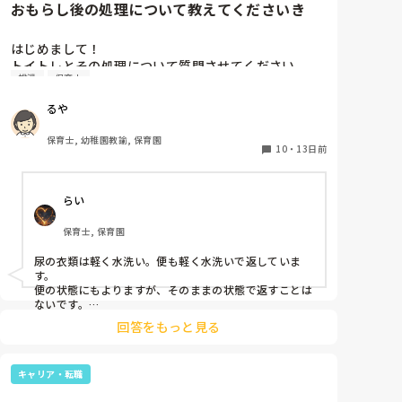
おもらし後の処理について教えてくださいき
はじめまして！

トイトレとその処理について質問させてください。

排泄
保育士
4月より新しい職場勤務となったのですが、おもらし
後の洋服はそのまま、便のついた衣類は水洗いして返
るや
却という今までの職場と逆の扱いに戸惑っています。

今までは尿は水洗い、便は感染の恐れがあるため保護
保育士, 幼稚園教諭, 保育園
者の承諾のもとそのまま返却でした。

10
・
13日前
またおもらし後の床の清掃は乾拭きのみのところはあ
りますか？

らい
色々異なっており戸惑っています。

同じようなところがありましたら教えてください。

保育士, 保育園
よろしくお願いいたします。
尿の衣類は軽く水洗い。便も軽く水洗いで返していま
す。

便の状態にもよりますが、そのままの状態で返すことは
ないです。

床が汚れた場合は、消毒しますよ。
回答をもっと見る
キャリア・転職