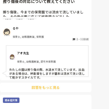
擦り傷後の対応について教えてください
擦り傷後、今までの保育園では流水で流していまし
た。その後必要に応じて絆創膏などでした。

0歳児
2歳児
1歳児
4月から新しい保育園で勤務しておりますが、水道が
ある場所でも清浄綿で拭き、子どもには「消毒しよう
るや
ね」と声をかけています。

清浄綿は消毒ではないし、水道あるのになぜ清浄綿な
保育士, 幼稚園教諭, 保育園
のか、、聞くタイミングを逃してしまいモヤモヤした
2
・
12日前
ままでいます。

子どもに安心させるために消毒と言っているのか、、
アオ先生
流水で流した方が不純物が取れるにではないかと思っ
てしまうのですが、同じような対応をされているとこ
保育士, 幼稚園教諭, 認可外保育園
ろはありますか？

わたしの園は擦り傷の際、水道水で流しています。出血
がある場合は、絆創膏をしますが基本は流水で洗い流し
て乾かすスタイルです。
回答をもっと見る
感染症対策