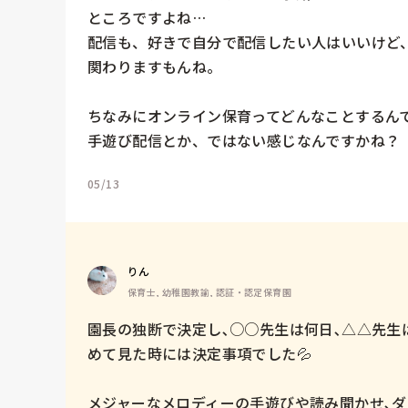
ところですよね…

配信も、好きで自分で配信したい人はいいけど
関わりますもんね。

ちなみにオンライン保育ってどんなことするんで
手遊び配信とか、ではない感じなんですかね？
05/13
りん
保育士, 幼稚園教諭, 認証・認定保育園
園長の独断で決定し､○○先生は何日､△△先生
めて見た時には決定事項でした💦

メジャーなメロディーの手遊びや読み聞かせ､ダ