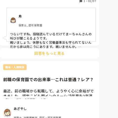
休憩はほぼなし。最低限のやることやって掃除したら
1
・
02/07
もう起こす時間。ホッとする時間すらない。正直疲れ
た…。経験年数はあるけど私も1人の人間。子どもか
鳥
ら離れる、部屋から離れる時間が少しでも欲しい…。
年明ける前はできた。それがなくなって雑用は溜ま
保育士, 認可保育園
る、子ども達と丁寧に関わりたいのにできない。イラ
イラする、子ども達にイライラする自分が嫌になる。
つらいですね。投稿読んでいるだけでまーちゃんさんの
こんな気持ちで仕事したくない…疲れた…。なんで私
叫びが聞こえるようです。

にはフォローもサポートもしてくれないんだろう…。
戦いましょう。休憩もなく労働基準法も守られてないん
どのクラスにもフォローしてもらえるのになんでなん
だから非は向こうにあります。戦いませんか。

だろう…それにインフルで休んだのに小言をもらっ
回答をもっと見る
私もほぼ同じ境遇で、今年度すごく大変な3歳児を担任
た…。ひとり担任だからかな…しんどくて休むことも
することになったのですが同じように休憩のない状況で
許されないのか…主任からそんなこと言われてからス
した。さらに個別支援の必要な子が何人もいて、ホッと
イッチが入らなくて気持ちが入らない…他のクラスを
職場・人間関係
する時間が全くありませんでした。

フォローするなら私も少しでいいから助けて欲しいっ
なんか色々バカらしくなったので、

て言うのは甘えなのかな…ただただ毎日心が辛い…し
前職の保育園での出来事…これは普通？レア？
もう退職しても良いや！という勢いで園長に詰め寄りま
んどい…
した。

今まで休憩が取れなかった時間や苦しい状況でもフォロ
最近、前の職場から転職して、ようやく心に余裕がで
ーを貰えなかったことを記録としてつけていたので、こ
きました。認定こども園インクルーシブ保育を2年連
れを持って労基に通報します。と半ば脅迫みたいな勢い
脅し
ブラック保育園
人権
続で4歳児を担当していたものです。

でした。

ずっと心の中にモヤモヤがあって、同じ経験をした方
あざやし
これをしたからと言ってすぐに状況が何もかも改善され
がいるのか知りたくて書きます。

たというわけではありませんが、少なくとも私が休憩す
保育士, 幼稚園教諭, 認証・認定保育園