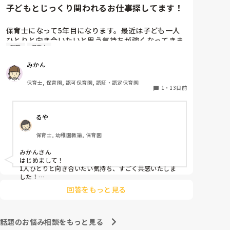
子どもとじっくり関われるお仕事探してます！
保育士になって5年目になります。最近は子ども一人
ひとりと向き合いたいと思う気持ちが強くなってきま
転職
保育士
した。集団保育となると、どうしても一人一人とじっ
くり関わることが難しい時があります。それがどうし
みかん
ようもなくもどかしく感じてしまうんです。集団保育
のいいところはたくさんあります。ですが私は少人数
保育士, 保育園, 認可保育園, 認証・認定保育園
でじっくり関わりたいです。転職を視野に入れている
1
・
13日前
のですが、小規模園、発達支援、デイ、ベビーシッタ
ーなど、たくさん出てきたので調べたのですが、結局
るや
現場を想像することしかできなくで実際にはどうなの
かわからないことだらけでした。

保育士, 幼稚園教諭, 保育園
・子どもとの関わり、仕事内容

・休日

みかんさん

・給料面

はじめまして！

・福利厚生

1人ひとりと向き合いたい気持ち、すごく共感いたしま
など、、。

した！

少しご興味とずれてしまうかもしれませんが、以前発達
実際働いていている方の声を聞かせていただきたいで
回答をもっと見る
支援をおこなっていたことがあります。

す！
そこは集団ではなく個別指導でしたので70分ごとに入
れ替わり、マンツーマン対応でした。

作業療法士や臨床心理士とともにプランを組んで実施す
話題のお悩み相談をもっと見る
るという形で、お給料は保育園よりは良かったですが土