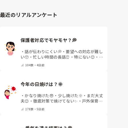
日は勤務必須でした。

ベビーシッターもお給料は良いですが、土日や夜、早朝
最近のリアルアンケート
の勤務が多くなります。

ただ自分でそのお子様の好みの遊びを考えたり発達を促
す遊びを考えたりということはとても楽しくやりがいが
ありましたよ。

私がおこなっていたシッター契約は個人事業主扱いだっ
たため福利厚生や社会保険はありませんでしたが、会社
保護者対応でモヤモヤ？💭
によって勤務時間に応じて社会保険に入れるところもあ
りますね。

・
話が伝わりにくい💭
・
要望への対応が難し
固定のご家庭と繋がれると良いと思います。

い🥺
・
忙しい時間の長話⏰
・
特にない😊
・
日
病児保育なども良いかもしれません。

によって違う🌿
・
その他(コメントで教えて
104
票・
4日前
もし少しでも参考になれば嬉しいです。
ください)
今年の日焼けは？🌞
・
かなり焼けた😎
・
少し焼けた🌞
・
まだ大丈
夫😊
・
徹底対策で焼けてない✨
・
戸外保育が
少ない🌿
・
その他(コメントで教えてくださ
178
票・
5日前
い)
一番気を遣う場面は？💭