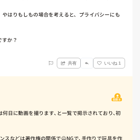
、やはりもしもの場合を考えると、プライバシーにも
すか？

共有
いいね 1
質問主
は何日に動画を撮ります､と一覧で掲示されており､初
ンスなどは著作権の関係で🙅NGで､手作りで玩具を作