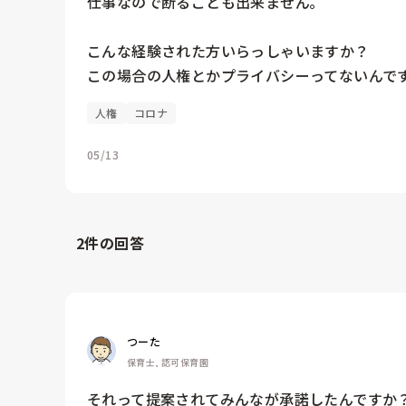
仕事なので断ることも出来ません｡

こんな経験された方いらっしゃいますか？

この場合の人権とかプライバシーってないんで
人権
コロナ
05/13
2
件の回答
つーた
保育士, 認可保育園
それって提案されてみんなが承諾したんですか