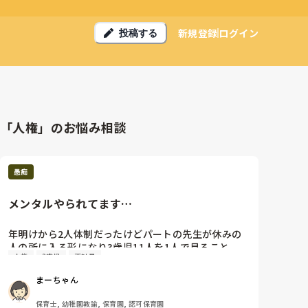
新規登録
ログイン
投稿する
「人権」のお悩み相談
愚痴
メンタルやられてます…
年明けから2人体制だったけどパートの先生が休みの
人の所に入る形になり3歳児11人を1人で見ること
人権
3歳児
正社員
に…。正直人数的には見れる。けどどこのクラスも正
規が2人いて昼休みにパソコン仕事ができる。休憩も
まーちゃん
できる。出す書類とくだらん雑用任されてるのに部屋
から出られない状態…。寝かしつけも全然寝ないから
保育士, 幼稚園教諭, 保育園, 認可保育園