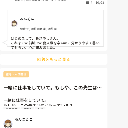
る時間に人をよこすようにはなりましたし、休憩が取れ
前職の保育園でこんなことがありました👇

4
・
10/02
ない人間が居るというのを他クラスで呑気に過ごしてい
	•	添削や指導を受けるとき、わざわざ職員が集ま
る職員に知らしめるきっかけになったと思います。

る場所に呼び出し叱責し「見せしめ」のような指導

上の人間は、こうやって声を上げないと気づかないとい
みんそん
	•	自分の思い通りにならないと、期日にだいぶ余
うか、こちらが多少の無理をして成立させていることを
裕があっても私の仕事を奪い、わざわざ他の先生にお
「出来てるじゃん」と視覚的にしか見てないんです。

保育士, 幼稚園教諭, 幼稚園
願いして完成品を目の前で見せ「助かるわー！」と言
だからもう物理的に「出来ません」を突きつけていかな
う一方で、保育中には作業や遊びの権限を奪い、子ど
きゃいけないと思います。出来なくて良いんですよ。自
はじめまして、あざやしさん。

もに触れさせない／関われない状況を作る

分以上に大切な存在なんて仕事上、あってはいけないん
これまでの前職での出来事を辛いのに分かりやすく書い
です。

	•	毎日私の悪口を言い、それも事実を盛った内容
てもらい、心が痛みました。

で周囲に誤解を与えて味方をつける（ミスがないよう
助けてほしい、じゃないです。「出来ません」です。へ
ここまであからさまな方がいるのは10年働いているな
ダブルチェックをしても、当日急に違うと怒鳴られ、
回答をもっと見る
りくだった言い方する必要ないと思います。

かで、レアケースではないかと私は感じました。

ダブルチェック内容ではなく怒鳴った側の意見を周囲
まーちゃんさんの優しさに今まで周囲がつけ込みすぎた
その人は、誰かを自分より下に見たりけなしたりしない
に伝えられる）

んだと思います。

と、自分を保てない人なのでしょうね。

	•	休憩中や作業中、他の職員同士は楽しそうに話
少し勇気が要るかもしれませんが、潰れる前に勇気出し
職場・人間関係
て戦いませんか。少なくとも私は戦ったことで少し楽に
しているのに、私には投げ捨てるような言葉を吐く
まずは辞められて良かったです。辛い経験からいまは少
なれました。
しずつ頑張られているということで、保育から離れてし
（周囲には愛想を振りまきつつ、小声で「お前はそっ
一緒に仕事をしていて。もしや、この先生は何
まって残念ですが、またスタートできたのですね(^^)

ちやっとけよ」といった発言）

かもっている？ADHDではな...
・	入社前オリエンテーションでは、	外見について
その方の特徴は誰も知らなかったのですかね？

一緒に仕事をしていて。

も言われることがあった（例：「太っていても良い事
もし、誰もその状況を知らないのであればされたこと
もしや、この先生は何かもっている？

ない」「痩せるためにお腹にサランラップを巻きなさ
を、私なら毎日メモして書き留めるたり、一字一句言っ
専門機関
ADHD
人権
ADHDではないのか？？

い」といった発言）

たことを頑張ってメモして(時間まで笑)文句を言われた
などと思って仕事をされた方、されている方はいます
らこう言ってましたと伝えたりして微力ながら戦いま
らんまるこ
す…笑

か？？　

その他、子供に対しても👇

この人は毎回メモするんだなっていうイメージを植え付
自分がそうです。や

・子どもに対して「恥ずかしくないの？」「耳ついて