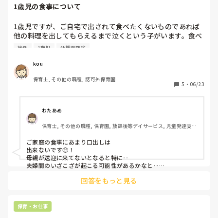
1歳児の食事について
1歳児ですが、ご自宅で出されて食べたくないものであれば
他の料理を出してもらえるまで泣くという子がいます。食べ
るのは大好きですが、好き嫌いや気分があるみたいです。

給食
1歳児
幼稚園教諭
例えばカレーを出す→嫌なので泣く→冷凍されてた他の料理
を出す、などです。（他の日だとカレーも普通に食べるとの
kou
こと。）

保育士, その他の職種, 認可外保育園
あとはご家族が食事されているとその子が欲しがるので別々
5
・
06/23
に親は隠れて食べているとのことでした。

園では上記のような食べ渋りはありません。

わたあめ
野菜が嫌いなので、見えると食べませんが、他のご飯で隠し
保育士, その他の職種, 保育園, 放課後等デイサービス, 児童発達支援
てあげると普通に食べれたりします。（味は問題ないので野
施設
菜と認識しなければOK）

ご家庭の食事にあまり口出しは

出来ないです🥺！

園児は小児肥満を医師から指摘されていて、体重は気にはさ
母親が送迎に来てないとなると特に‥

れているようですが、園に補食の追加としてフルーツを持っ
夫婦間のいざこざが起こる可能性があるかなと‥

連絡帳だと残りますし、

てきています。

回答をもっと見る
トラブルになりそうです🥺

上記の家庭での環境は見直してもらうように伝えるべきでし
園で食べしぶりがないのであればいいのかなぁと思います🥺！

ょうか。

保育・お仕事
共食はしてもらえたらとは思うのですが、送迎は殆ど父親で