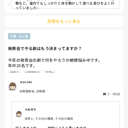
動など、室内でもしっかりと体を動かして遊べる遊びをよく行
っていました✨
回答をもっと見る
行事・出し物
発表会でやる劇はもう決まってますか？
今年の発表会の劇で何をやろうか絶賛悩み中です。

年中25名です。

過去に「これは子どもたちも楽しんで大成功だった！」「観
発表会
幼稚園教諭
保育士
客の保護者にも好評だった！」という劇の演目があれば、ぜ
ひ教えてほしいです！

 macomi
幼稚園教諭, 幼稚園
2
・
4日前
さめゆち
保育士, その他の職種, その他の職場
悩みますよね．．．年齢によると思いますが．．．
