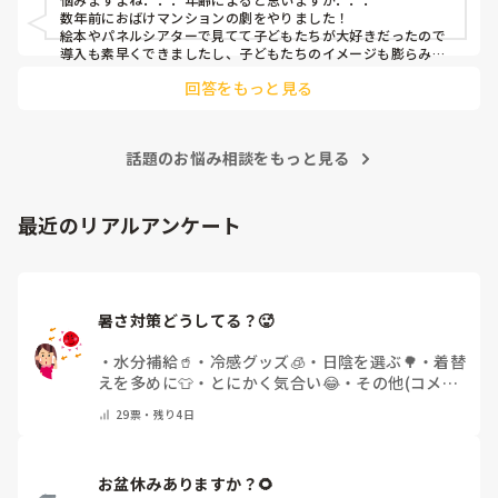
数年前におばけマンションの劇をやりました！

絵本やパネルシアターで見てて子どもたちが大好きだったので
導入も素早くできましたし、子どもたちのイメージも膨らみや
すく自分たちでセリフをどんどん覚えて練習も本番も楽しんで
回答をもっと見る
ました！

もし参考になれば．．．
話題のお悩み相談をもっと見る
最近のリアルアンケート
暑さ対策どうしてる？🥵
・
水分補給🥤
・
冷感グッズ🧊
・
日陰を選ぶ🌳
・
着替
えを多めに👕
・
とにかく気合い😂
・
その他(コメン
トで教えてください)
29
票・
残り4日
お盆休みありますか？🌻