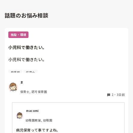
ね。。。
話題のお悩み相談
施設・環境
小児科で働きたい。
小児科で働きたい。

看護師
保育士
保育士2年目です。

今は保育園勤務ですが、

ま
本当は小児科で保育士として

保育士, 認可保育園
働きたいです。

2
・
3日前
しかし、地方なのかそのような求人が

ほぼなく、ホームページなどもチェック

 macomi
していますが見つかりません😭

幼稚園教諭, 幼稚園
もともと、看護師を目指していたのもあって、、

病児保育って事ですよね。

もちろん医療的なことができないのは
