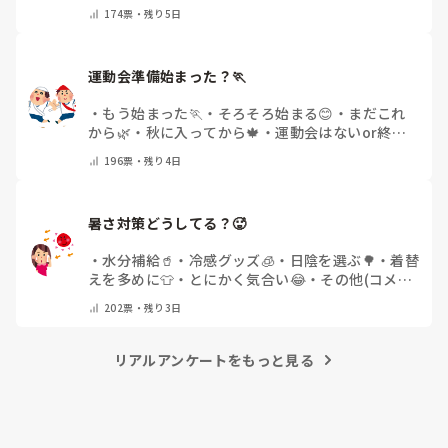
他(コメントで教えてください)
174
票・
残り5日
運動会準備始まった？🏃
・
もう始まった🏃
・
そろそろ始まる😊
・
まだこれ
から🌿
・
秋に入ってから🍁
・
運動会はないor終わ
った✨
・
その他(コメントで教えてください)
196
票・
残り4日
暑さ対策どうしてる？🥵
・
水分補給🥤
・
冷感グッズ🧊
・
日陰を選ぶ🌳
・
着替
えを多めに👕
・
とにかく気合い😂
・
その他(コメン
トで教えてください)
202
票・
残り3日
リアルアンケートをもっと見る