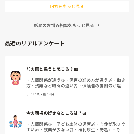
回答をもっと見る
話題のお悩み相談をもっと見る
最近のリアルアンケート
前の園と違うと感じる？🏡
・
人間関係が違う🤝
・
保育の進め方が違う👶
・
働き
方・残業など時間の違い⏰
・
保護者の雰囲気が違う
💬
・
給料が違う
・
転職経験なし
・
その他(コメント
142
票・
残り6日
で教えてください)
今の職場の好きなところは？🤝 
・
人間関係🤝
・
子ども主体の保育👶
・
有休が取りや
すい🌿
・
残業が少ない⏰
・
福利厚生・待遇✨
・
その