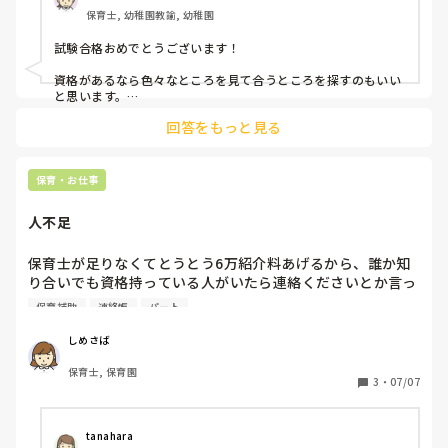
ました。

保育士, 幼稚園教諭, 幼稚園
何か私に合わない場所かな？とも思い仕事探してます。社員
は最初難しいので子供もいるのでパートで

試験合格おめでとうございます！

フルタイムかパートから社員に慣れる場所です。

私に合う場所がわからないので見学とかするべきか？色んな
資格があるなら色々なところを見て合うところを探すのもいい
事考えます。今の場所は社員は募集どころか資格も受け付け
と思います。

私の園でも、いろいろ転職して働いている先生がいます。見学
てくれなかったです。
回答をもっと見る
も大事だと思います。挨拶などから先生たちの雰囲気が感じ取
れるなあと思います。

労力は使いますが、頑張ってください(^^)
保育・お仕事
人不足
保育士が足りなくてとうとう6万紹介料あげるから、誰か知
り合いでも資格持っている人がいたら連絡くださいとか言っ
てます。

保育補助
連絡帳
パート
今日から2人保育補助の方が来ていて、あの職場に来る人い
るんだとびっくりしました。

しめさば
保育士, 保育園
人が足りない園はこんな感じなんでしょうか。
3
・
07/07
tanahara