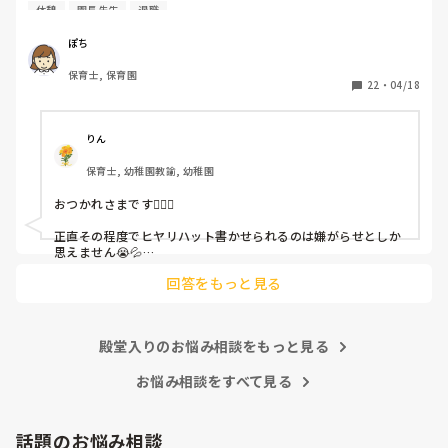
と書かされ

休憩
園長先生
退職
休憩時間に書くしかなく、辛いです

（そう言う本人は書かない）

ぽち
保育士, 保育園
しかも、上司に↑この内容でも

22
・
04/18
「どうしたらなくせるか」

ちゃんと考えて対策を練って書き込むようにと。

呼ばれて一緒に対策を考えさせられること多数

りん
保育士, 幼稚園教諭, 幼稚園
これだけで30〜40分拘束されて辛いです

おつかれさまです🙇🏻‍♀️

皆さんの園はどうですか?
正直その程度でヒヤリハット書かせられるのは嫌がらせとしか
思えません😭💦

他の先生方も同様のことをされているのでしょうか？

回答をもっと見る
あまりご無理されませんよう…😢
殿堂入りのお悩み相談をもっと見る
お悩み相談をすべて見る
話題のお悩み相談