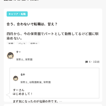
キャリア・転職
合う、合わないで転職は、甘え？
四月から、今の保育園でパートとして勤務してるけど園に馴
染めない。

前勤務してた園は8年続いたのに。。

転職
パート
保育士
うまく動けない。

なんでこんなに馴染めないんだろう。。

すー
保育士, 保育園
先生達はいい人達だと思う。

6
・
1日前
でも、保育士同士ヒソヒソ話す姿もチラホラ見て何か感じ悪
いし、気になる。気にしないようにしてる。

休憩中とか話の輪に入って話す時もあれば、話したくない
るや
時、不慣れからか、人見知りで、喋れない時がある。みんな
保育士, 幼稚園教諭, 保育園
でワイワイ話してすごいなって思う。

すーさん

会社内の働き方改革か、来年から、扶養内は106万だけにな
はじめまして！

るらしい。社保に入るなら週5にしなきゃいけないみた
い。。。今の自分は、まだそんなに働けない。。

まず気になったのが社保の件です。

法律で以下のように決まりました。
