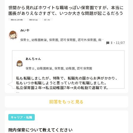
世間から見ればホワイトな職場っぽい保育園ですが、本当に
園長がありえなさすぎて、いつか大きな問題が起こるだろう
な・・・、と思い、本気で転職を考えています。

院内保育
認可外
私立
今から転職活動をするとして、1月や2月に園見学をお願いす
みいや
るのって、迷惑になりますかね？😔

保育士, 幼稚園教諭, 保育園, 認可保育園, 認可外保育園, 病院
8
・
12/07
内保育
また職歴ですが、在職期間が短めに転々としているのって、
印象良くないですか？

あんちゃん
職歴が…

保育士, 幼稚園教諭, 保育園, 幼稚園, 認可保育園
新卒で認可園2年→保育士以外の仕事6年→院内保育所1年→
企業主導型保育園2年　になります。

私も転職しましたが、特殊で、転職先の園からお声がかかり、
私もいつか転職しようと思っていたので転職しました。

途中で家の事情で引っ越ししているのもありますが、それで
私立保育園２年→私立幼稚園7年→夫の転勤で退職です。

も保育園勤務が最長2年というのは、あまり印象が良くない
1、2月であれば、人員を探している園も少なからずあるので、
ですよね。

回答をもっと見る
園見学をお願いするのは良いと思います。ダメだったらダメと
いうでしょうし。

せめて3年働いてから次…と思っていましたが、信頼してい
た上司の保育士さんも辞められ、積もり積もったものを考え
引っ越しでの転職は仕方ないですが、職を転々としているの
キャリア・転職
ると辞めたい気持ちでいっぱいです。
は、正直印象はあまり良くないと思います。

「精神的に大変で辞めた」となると、またこの園も辞めるので
院内保育について教えてください
はないか？と思われると思います。
