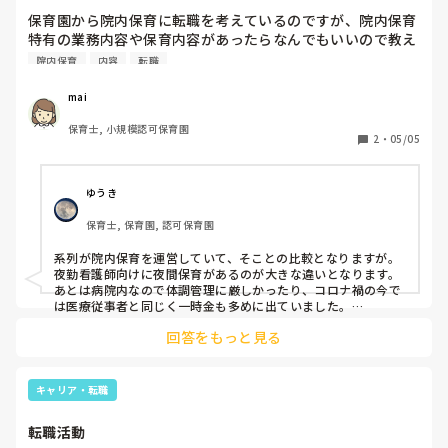
保育園から院内保育に転職を考えているのですが、院内保育
特有の業務内容や保育内容があったらなんでもいいので教え
てください！
院内保育
内容
転職
mai
保育士, 小規模認可保育園
2
・
05/05
ゆうき
保育士, 保育園, 認可保育園
系列が院内保育を運営していて、そことの比較となりますが。

夜勤看護師向けに夜間保育があるのが大きな違いとなります。

あとは病院内なので体調管理に厳しかったり、コロナ禍の今で
は医療従事者と同じく一時金も多めに出ていました。

簡単な内容ですが、参考になればと思います。
回答をもっと見る
キャリア・転職
転職活動