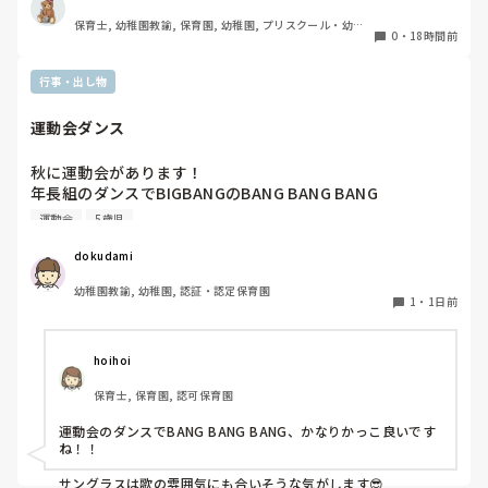
次に同じことにならないためにちょっと考えてみると良いかも
から行っています）があります。

です😊
保育士, 幼稚園教諭, 保育園, 幼稚園, プリスクール・幼児
0
・
18時間前
教室
ユニークだったり少し独特なものなどがあれば知りたいです
♪
行事・出し物
運動会ダンス
秋に運動会があります！

年長組のダンスでBIGBANGのBANG BANG BANG

踊ります！

運動会
5歳児
バンダナを振ったりしようかなと思ってます。

dokudami
幼稚園教諭, 幼稚園, 認証・認定保育園
1
・
1日前
hoihoi
保育士, 保育園, 認可保育園
運動会のダンスでBANG BANG BANG、かなりかっこ良いです
ね！！

サングラスは歌の雰囲気にも合いそうな気がします😎