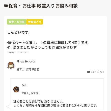
腱鞘炎になった時、勤務時間中に病院で診てもらうこともでき
👑保育・お仕事 殿堂入りお悩み相談
ました。

規模は小さいですが、運動会などの行事もありました。

保育・お仕事
👑殿堂入り
子どもたちの給食は病院内で作って運ばれてきていましたが、
保育士の給食は無く持参でした。

しんどいです。
院内保育がスキルアップに繋がるかは分かりませんが、良いと
ころ大変なところは人によって感じる事が違うと思いますので
40代パート保育士、今の職場に転職して4年目です。

4年働きましたがどうしても雰囲気が合わず

退職しようと思っています。

退職
パート
周りの職員は、勤続10年以上から何十年という先生がほとん
晴れたらいいね
どです。

保育士, 認可保育園
保護者子どもの愚痴悪口が多く、

19
・
01/02
子どもの前でも

今で言う不適切保育も　

仕方ないよね

らい
もう何も言わずに

保育士, 保育園
子どもの言いなりになればいいんだね

などいう意見で…

辞めることは逃げではありませんよ。

よくない環境なら早目に違う職場に変えればいいと思います。
上の先生に相談することは難しそうです。
