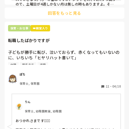
ので、土曜日が4週しかない月は無しの時もありますよ。その
土曜日が出られない人は、同じシフト時間の人と自分で交代し
是非、現場の方の意見をお聞かせください。
回答をもっと見る
て貰い、主任に報告してます。
保育・お仕事
👑殿堂入り
転職したばかりですが
子どもが勝手に転び、泣いておらず、赤くなってもいないの
に、いちいち「ヒヤリハット書いて」

と書かされ

休憩
園長先生
退職
休憩時間に書くしかなく、辛いです

（そう言う本人は書かない）

ぽち
保育士, 保育園
しかも、上司に↑この内容でも

22
・
04/18
「どうしたらなくせるか」

ちゃんと考えて対策を練って書き込むようにと。

呼ばれて一緒に対策を考えさせられること多数

りん
保育士, 幼稚園教諭, 幼稚園
これだけで30〜40分拘束されて辛いです

おつかれさまです🙇🏻‍♀️

皆さんの園はどうですか?