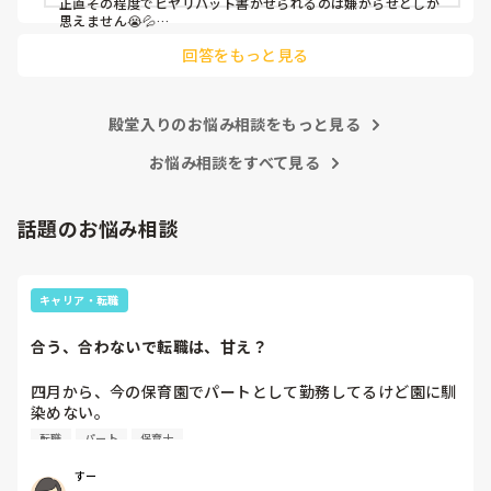
正直その程度でヒヤリハット書かせられるのは嫌がらせとしか
思えません😭💦

他の先生方も同様のことをされているのでしょうか？

回答をもっと見る
あまりご無理されませんよう…😢
殿堂入りのお悩み相談をもっと見る
お悩み相談をすべて見る
話題のお悩み相談
キャリア・転職
合う、合わないで転職は、甘え？
四月から、今の保育園でパートとして勤務してるけど園に馴
染めない。

前勤務してた園は8年続いたのに。。

転職
パート
保育士
うまく動けない。

なんでこんなに馴染めないんだろう。。

すー