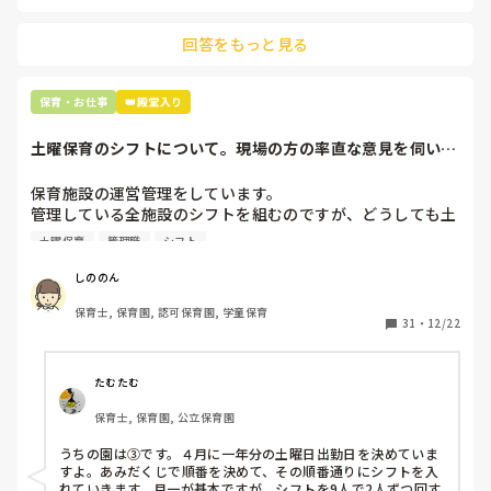
主任は同じ考えですし、園長は不在のことが多いです。

回答をもっと見る
最後の職場にしようと思っていましたが

正直苦しい。

辞めることは逃げ、と、過去辞めた人も何年も言われ続けて
保育・お仕事
👑殿堂入り
土曜保育のシフトについて。現場の方の率直な意見を伺いた
いです。
保育施設の運営管理をしています。

管理している全施設のシフトを組むのですが、どうしても土
曜保育だけは入れる方が少なく、いつも苦労しています。

土曜保育
管理職
シフト
応募の段階では皆、月1〜2回の土曜出勤があることに同意し
て入職しているはずですが、いざ勤務が始まると一日も土曜
しののん
出勤が出来ない方ばかりです。

保育士, 保育園, 認可保育園, 学童保育
31
・
12/22
そこで、

①土曜日の希望休は2日まで、と制限をかける

②毎月、必ず土曜保育に入ることのできる日を1日だけピッ
たむたむ
クアップしてもらう

保育士, 保育園, 公立保育園
③仮シフトが出た時、土曜出勤が難しければ自身で代わりの
人を交渉して見つけてもらう

うちの園は③です。４月に一年分の土曜日出勤日を決めていま
すよ。あみだくじで順番を決めて、その順番通りにシフトを入
上記のいずれかの対策を取り入れることを考えています。

れていきます。月一が基本ですが、シフトを9人で2人ずつ回す