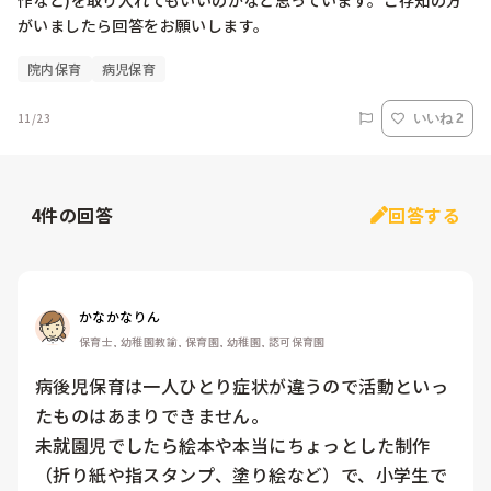
作など)を取り入れてもいいのかなと思っています。ご存知の方
がいましたら回答をお願いします。
院内保育
病児保育
11/23
いいね 2
4
件の回答
回答する
かなかなりん
保育士, 幼稚園教諭, 保育園, 幼稚園, 認可保育園
病後児保育は一人ひとり症状が違うので活動といっ
たものはあまりできません。

未就園児でしたら絵本や本当にちょっとした制作
（折り紙や指スタンプ、塗り絵など）で、小学生で