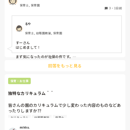
保育士, 保育園
先生達はいい人達だと思う。

3
・
1日前
でも、保育士同士ヒソヒソ話す姿もチラホラ見て何か感じ悪
いし、気になる。気にしないようにしてる。

休憩中とか話の輪に入って話す時もあれば、話したくない
るや
時、不慣れからか、人見知りで、喋れない時がある。みんな
保育士, 幼稚園教諭, 保育園
でワイワイ話してすごいなって思う。

すーさん

会社内の働き方改革か、来年から、扶養内は106万だけにな
はじめまして！

るらしい。社保に入るなら週5にしなきゃいけないみた
い。。。今の自分は、まだそんなに働けない。。

まず気になったのが社保の件です。

法律で以下のように決まりました。

回答をもっと見る
子どもはかわいいけど、毎日体痛いし、疲れました。

賃金要件（106万円の壁）の撤廃：2026年10月より、月額8.8
毎朝、仕事いきたくないなーって思ってしまう。

万円以上の賃金要件が撤廃され、週20時間以上等の要件を満た
せば加入対象となります。

保育・お仕事
他の職場を探そうかな。甘えでしょうか？
企業規模要件の段階的撤廃：現行の「従業員数51人以上」の要
件が10年かけて段階的に引き下げられ、2035年10月には実質
独特なカリキュラム＾＾
的に全企業（1人以上）へ拡大されます。

従業員数がこの条件より少ない法人？でしょうか？

皆さんの園のカリキュラムで少し変わった内容のものなどあ
ったりしますか⁇

合う合わないは誰にでもあるし、それを早い段階で見極めるこ
とも必要だと思っています。

カリキュラム
幼稚園教諭
保育士
うちの園では、茶道・パソコン・読書会・お茶会（年長女児
ただ分析だけはして欲しいなと思います。

何が合わなかったのか。

のみ）・乾布摩擦（年中組以上児が体育の時間に体操服の上
mikku.