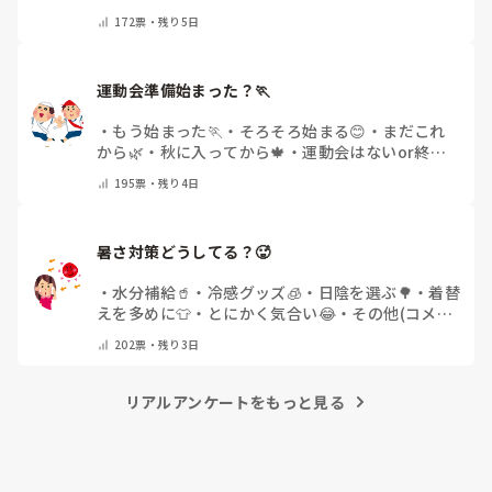
他(コメントで教えてください)
172
票・
残り5日
運動会準備始まった？🏃
・
もう始まった🏃
・
そろそろ始まる😊
・
まだこれ
から🌿
・
秋に入ってから🍁
・
運動会はないor終わ
った✨
・
その他(コメントで教えてください)
195
票・
残り4日
暑さ対策どうしてる？🥵
・
水分補給🥤
・
冷感グッズ🧊
・
日陰を選ぶ🌳
・
着替
えを多めに👕
・
とにかく気合い😂
・
その他(コメン
トで教えてください)
202
票・
残り3日
リアルアンケートをもっと見る