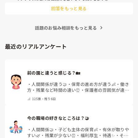
回答をもっと見る
話題のお悩み相談をもっと見る
最近のリアルアンケート
前の園と違うと感じる？🏡
・
人間関係が違う🤝
・
保育の進め方が違う👶
・
働き
方・残業など時間の違い⏰
・
保護者の雰囲気が違う
💬
・
給料が違う
・
転職経験なし
・
その他(コメント
125
票・
残り6日
で教えてください)
今の職場の好きなところは？🤝 
・
人間関係🤝
・
子ども主体の保育👶
・
有休が取りや
すい🌿
・
残業が少ない⏰
・
福利厚生・待遇✨
・
その