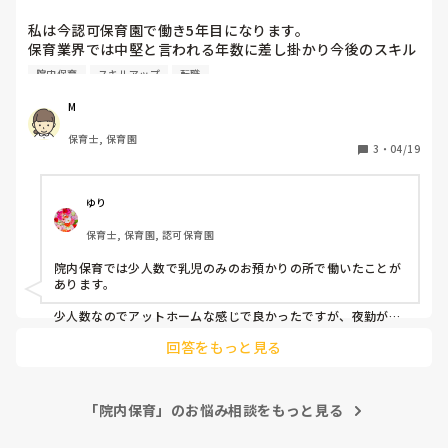
本音は「大変で辞めた」になると思いますが、転職したい園の
特色を調べ、園の魅力や「スキルアップしたいです！」などの
私は今認可保育園で働き5年目になります。

熱意を伝えると、伝わる可能性があるかもしれません。

保育業界では中堅と言われる年数に差し掛かり今後のスキル
アップの為に転職を考えています。

もし転職活動をする余裕があるのであれば、やらないよりやっ
院内保育
スキルアップ
転職
そこで今興味があるのが院内保育なのですが、周りに経験者
た方が後悔はしないと思います。

がおらず、転職サイトを見ても入職希望者を増やすためなの
M
少しでもご参考になれば、嬉しいです。
かメリットしか記載されていません。

保育士, 保育園
もし院内保育経験の方がいらっしゃれば、院内保育ならでは
3
・
04/19
の良いところ大変なところを教えて頂けませんでしょうか？

よろしくお願い致します。
ゆり
保育士, 保育園, 認可保育園
院内保育では少人数で乳児のみのお預かりの所で働いたことが
あります。

少人数なのでアットホームな感じで良かったですが、夜勤があ
りました。手当はつき、食事やお風呂に入れたり寝かしつけた
回答をもっと見る
あとずっと起きていないといけないわけではなかったのでそこ
までキツくはなかったのですが、やはり勤務形態は特殊ですよ
ね。

「院内保育」のお悩み相談をもっと見る
0歳児も2ヶ月位からいましたし、途中入園も結構あり0歳が多
かったです。
