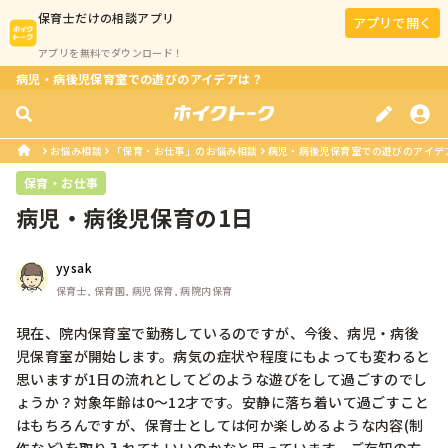
保育士
だけの相談アプリ
アプリで開く
アプリを無料でダウンロード！
病児・病後児保育室での遊びのアイデアは？
お悩み相談
「保育・お仕事」のお悩み相談
病児・病後児保育室での遊びのアイデ
保育・お仕事
病児・病後児保育の1日
yysak
保育士, 保育園, 病児保育, 病院内保育
現在、院内保育室で勤務しているのですが、今後、病児・病後
児保育室が開始します。病気の症状や程度にもよっても変わると
思いますが1日の流れとしてどのような遊びをして過ごすのでし
ょうか？対象年齢は0〜12才です。安静に落ち着いて過ごすこと
はもちろんですが、保育士としては何か楽しめるような内容(制