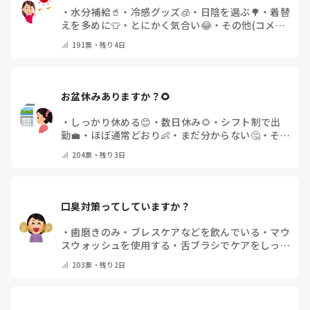
・
水分補給🥤
・
冷感グッズ🧊
・
日陰を選ぶ🌳
・
着替
えを多めに👕
・
とにかく気合い😂
・
その他(コメン
トで教えてください)
191
票・
残り4日
お盆休みありますか？🌻
・
しっかり休める😊
・
数日休み🌻
・
シフト制で出
勤💼
・
ほぼ通常どおり👶
・
まだ分からない🤔
・
その
他(コメントで教えてください)
204
票・
残り3日
口臭対策ってしていますか？
・
歯磨きのみ
・
ブレスケアなどを飲んでいる
・
マウ
スウォッシュを使用する
・
舌ブラシでケアをしっか
りする
・
フリスクをかじる
・
気にしたことない
・
そ
203
票・
残り2日
の他(コメントで教えて下さい)