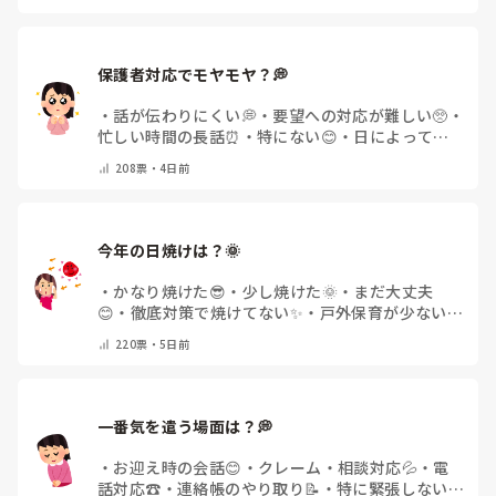
保護者対応でモヤモヤ？💭
・
話が伝わりにくい💭
・
要望への対応が難しい🥺
・
忙しい時間の長話⏰
・
特にない😊
・
日によって違
う🌿
・
その他(コメントで教えてください)
208
票・
4日前
今年の日焼けは？🌞
・
かなり焼けた😎
・
少し焼けた🌞
・
まだ大丈夫
😊
・
徹底対策で焼けてない✨
・
戸外保育が少ない
🌿
・
その他(コメントで教えてください)
220
票・
5日前
一番気を遣う場面は？💭
・
お迎え時の会話😊
・
クレーム・相談対応💦
・
電
話対応☎️
・
連絡帳のやり取り📝
・
特に緊張しない