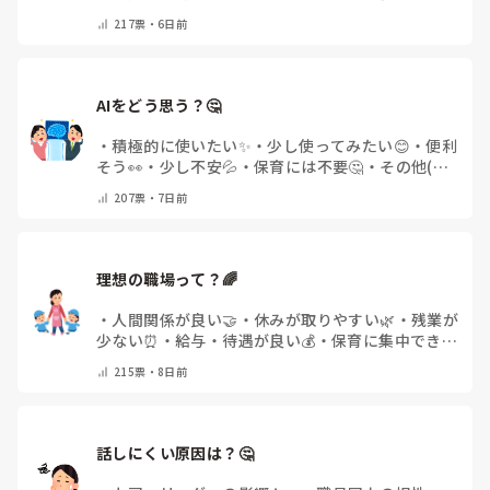
🌿
・
その他(コメントで教えてください)
217
票・
6日前
AIをどう思う？🤔
・
積極的に使いたい✨
・
少し使ってみたい😊
・
便利
そう👀
・
少し不安💦
・
保育には不要🤔
・
その他(コ
メントで教えてください)
207
票・
7日前
理想の職場って？🌈
・
人間関係が良い🤝
・
休みが取りやすい🌿
・
残業が
少ない⏰
・
給与・待遇が良い💰
・
保育に集中できる
👶
・
その他(コメントで教えてください)
215
票・
8日前
話しにくい原因は？🤔