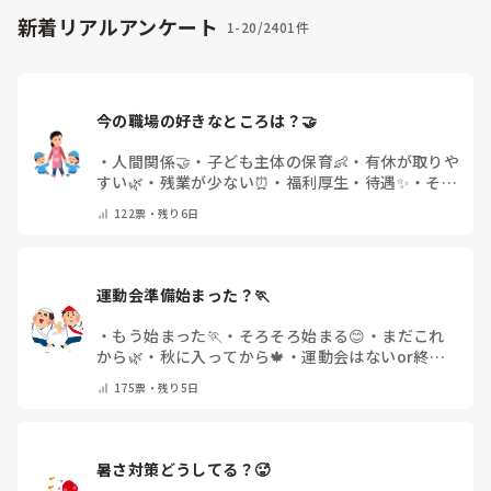
新着リアルアンケート
1-20/2401件
今の職場の好きなところは？🤝 
・
人間関係🤝
・
子ども主体の保育👶
・
有休が取りや
すい🌿
・
残業が少ない⏰
・
福利厚生・待遇✨
・
その
他(コメントで教えてください)
122
票・
残り6日
運動会準備始まった？🏃
・
もう始まった🏃
・
そろそろ始まる😊
・
まだこれ
から🌿
・
秋に入ってから🍁
・
運動会はないor終わ
った✨
・
その他(コメントで教えてください)
175
票・
残り5日
暑さ対策どうしてる？🥵