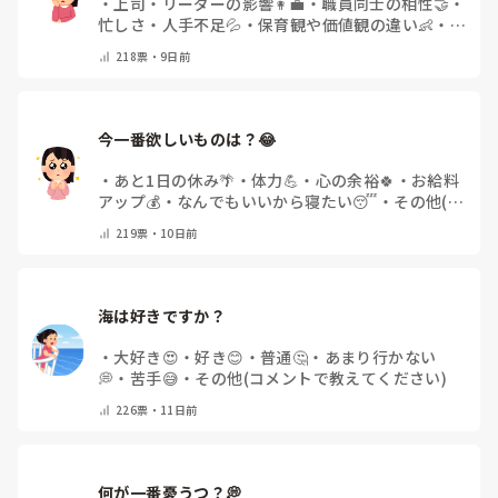
・
上司・リーダーの影響👩‍💼
・
職員同士の相性🤝
・
忙しさ・人手不足💦
・
保育観や価値観の違い👶
・
自
分にも原因があると感じる💭
・
その他(コメントで
218
票・
9日前
教えてください)
今一番欲しいものは？😂
・
あと1日の休み🌴
・
体力💪
・
心の余裕🍀
・
お給料
アップ💰
・
なんでもいいから寝たい😴
・
その他(コ
メントで教えてください)
219
票・
10日前
海は好きですか？
・
大好き😍
・
好き😊
・
普通🤔
・
あまり行かない
💭
・
苦手😅
・
その他(コメントで教えてください)
226
票・
11日前
何が一番憂うつ？💭