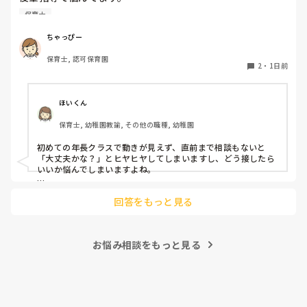
初めて年長を持つ後輩がいますが

保育士
初めての割にわからないことを聞きにこなかったり、聞かな
いで様子見てると直前になるまで何もアクションがなかった
ちゃっぴー
り

保育士, 認可保育園
他の職員に聞いてる様子もなくて

2
・
1日前
もう何考えてるんだかさっぱりです。

よほど自分に聞きづらいのか、聞く必要性さえ感じないの
ほいくん
か、もうよくわからないです。

保育士, 幼稚園教諭, その他の職種, 幼稚園
対応にも悩みます。
初めての年長クラスで動きが見えず、直前まで相談もないと
「大丈夫かな？」とヒヤヒヤしてしまいますし、どう接したら
いいか悩んでしまいますよね。

後輩側は「何が分からないかも分からない状態」だったり、
回答をもっと見る
「こんなこと聞いたら迷惑かな」と抱え込んでいるケースがと
ても多いです。

待つスタイルから一歩踏み出して、リーダー側から「〇〇の
お悩み相談をもっと見る
件、どこまで進んだ？」「困ってることない？」と具体的に声
をかけて進捗を確認する仕組みを作ってみてください。

「毎日夕方に5分だけ進捗確認の時間を取る」などルール化し
てしまうと、後輩も質問しやすくなりますよ。一人で抱え込ま
ず、声をかけやすい雰囲気作りから試してみてくださいね。