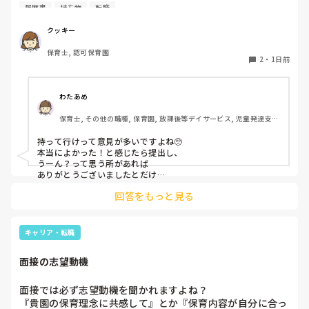
私としては求人に応募したという認識ですが、『園見学をご
履歴書
持ち物
転職
案内させていただきたいです』とのことで持ち物について質
問しましたが、見学なので特にありませんとのこと

クッキー
保育士, 認可保育園
このような場合は本当に見学だけで終了なのでしょうか？

2
・
1日前
それとも、やはり履歴書や職務経歴書を持参した方が良いの
でしょうか？
わたあめ
保育士, その他の職種, 保育園, 放課後等デイサービス, 児童発達支援
施設
持って行けって意見が多いですよね🥺

本当によかった！と感じたら提出し、

うーん？って思う所があれば

ありがとうございましたとだけ

伝えて個人情報の履歴書は渡さず帰ります🥺！

回答をもっと見る
一応、持参の準備だけはしときます！

キャリア・転職
面接の志望動機
面接では必ず志望動機を聞かれますよね？

『貴園の保育理念に共感して』とか『保育内容が自分に合っ