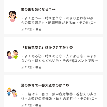
他の園も気になる？👀
・
よく思う👀
・
時々思う😊
・
あまり思わない🌿
・
今の園で満足✨
・
転職経験がある💼
・
その他(コメ
ントで教えてください)
231
票・
1日前
「お疲れさま」はありますか？😊
・
よくある🥰
・
時々ある😊
・
人による🤔
・
あまり
ない💦
・
ほとんどない😢
・
その他(コメントで教え
てください)
218
票・
2日前
夏の保育で一番大変なのは？🌻
・
日焼け🌞
・
暑さ・熱中症対策🥵
・
着替えの多さ
👕
・
水遊びの準備🏖️
・
体力の消耗💨
・
その他(コメ
ントで教えてください)
210
票・
3日前