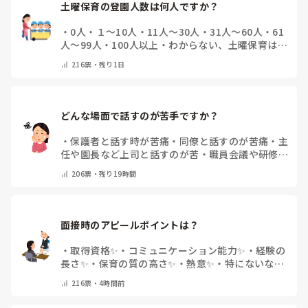
土曜保育の登園人数は何人ですか？
・
0人
・
１～10人
・
11人～30人
・
31人～60人
・
61
人～99人
・
100人以上
・
わからない、土曜保育はな
い
・
その他(コメントで教えて下さい)
216
票・
残り1日
どんな場面で話すのが苦手ですか？
・
保護者と話す時が苦痛
・
同僚と話すのが苦痛
・
主
任や園長など上司と話すのが苦
・
職員会議や研修場
面で話すのが苦
・
話すことは苦痛じゃない♡
・
その
206
票・
残り19時間
他(コメントで教えてください)
面接時のアピールポイントは？
・
取得資格✨
・
コミュニケーション能力✨
・
経験の
長さ✨
・
保育の質の高さ✨
・
熱意✨
・
特にないな
・
その他(コメントで教えて下さい)
216
票・
4時間前