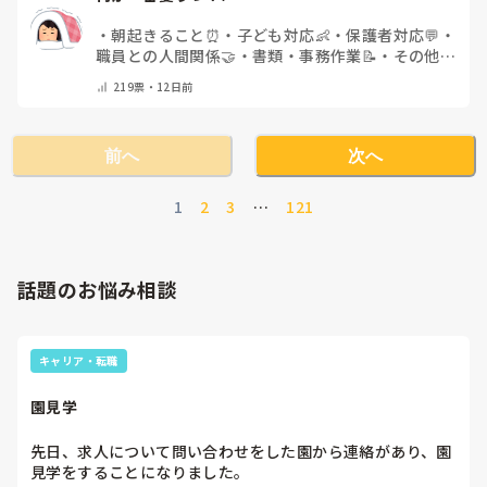
・
朝起きること⏰
・
子ども対応👶
・
保護者対応💬
・
職員との人間関係🤝
・
書類・事務作業📝
・
その他
(コメントで教えてください)
219
票・
12日前
前へ
次へ
1
2
3
…
121
話題のお悩み相談
キャリア・転職
園見学
先日、求人について問い合わせをした園から連絡があり、園
見学をすることになりました。
