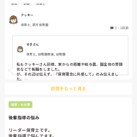
てると思いました』等々が多いかと思いますが、実際はどう
面接
転職
保育士
なのでしょうか？

私自身、園の雰囲気とか園の規模、保育内容は勘案しますが
クッキー
正直なところ、家から通いやすいか、給与はどうか…という
保育士, 認可保育園
ところに重きを置いています

1
・
1日前
もちろんそんなことは話せませんが

皆さんは、志望動機をどのように答えていますか？また、本
音はどうですか？
せきさん
保育士, 幼稚園教諭, 幼稚園
私もクッキーさん同様、家からの距離や給与面、園全体の雰囲
気などで転職をしました。

が、その辺は伝えず、「保育理念に共感して」のみ伝えまし
た。

あとは、自分の長所や得意なことが活かせそうだと感じたと伝
回答をもっと見る
保育・お仕事
後輩指導の悩み
リーダー保育士です。

後輩指導で悩んでます。
