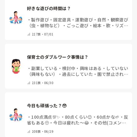
好きな遊びの時間は？
・
製作遊び
・
固定遊具・運動遊び
・
自然・観察遊び
（虫・植物など）
・
ごっこ遊び
・
絵本・歌・リズム
遊び
・
その他(コメントで教えてください)
217
票・
07/01
保育士のダブルワーク事情は？
・
副業している
・
検討中・興味はある
・
していない
（興味もない）
・
過去にしていた
・
園で禁止されて
いる
・
その他(コメントで教えてください)
231
票・
06/30
今日も頑張った？🥹
・
100点満点💯✨
・
80点くらい😊
・
60点かな🌱
・
反
省もある🥺
・
今日は疲れた〜😂
・
その他(コメント
で教えてください)
208
票・
06/29