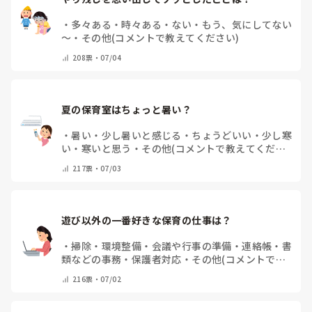
・
多々ある
・
時々ある
・
ない
・
もう、気にしてない
～
・
その他(コメントで教えてください)
208
票・
07/04
夏の保育室はちょっと暑い？
・
暑い
・
少し暑いと感じる
・
ちょうどいい
・
少し寒
い
・
寒いと思う
・
その他(コメントで教えてくださ
い)
217
票・
07/03
遊び以外の一番好きな保育の仕事は？
・
掃除・環境整備
・
会議や行事の準備
・
連絡帳・書
類などの事務
・
保護者対応
・
その他(コメントで教
えてください)
216
票・
07/02