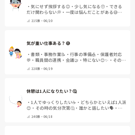
・
気にせず挨拶する😊
・
少し気になる🥺
・
できる
だけ関わらない💭
・
一度は悩んだことがある😅
・
そのような人はいない✨
・
その他(コメントで教え
215
票・
06/20
てください)
気が重い仕事ある？😅
・
書類・事務作業📝
・
行事の準備🎪
・
保護者対応
💬
・
職員間の連携・会議🤝
・
特にない😊✨
・
その他
(コメントで教えてください)
228
票・
06/19
休憩は1人になりたい？🤔
・
1人でゆっくりしたい☕
・
どちらかといえば1人派
😊
・
その時の気分次第🤔
・
誰かと話したい🗣️
・
み
んなでワイワイ派😆🎉
・
その他(コメントで教えて
240
票・
06/18
ください)