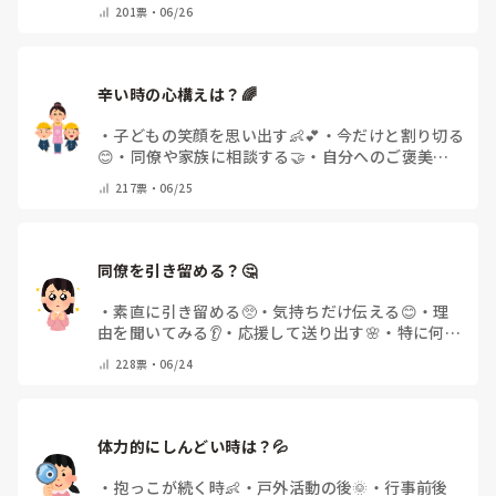
く時💦
・
毎日板挟みです😂
・
その他(コメントで教
201
票・
06/26
えてください)
辛い時の心構えは？🌈
・
子どもの笑顔を思い出す👶💕
・
今だけと割り切る
😊
・
同僚や家族に相談する🤝
・
自分へのご褒美を
用意する🍰✨
・
とにかく無理せず過ごす🌿😌
・
その
217
票・
06/25
他(コメントで教えてください)
同僚を引き留める？🤔
・
素直に引き留める🥺
・
気持ちだけ伝える😊
・
理
由を聞いてみる👂
・
応援して送り出す🌸
・
特に何も
言わない💭
・
その他(コメントで教えてください)
228
票・
06/24
体力的にしんどい時は？💦
・
抱っこが続く時👶
・
戸外活動の後🌞
・
行事前後