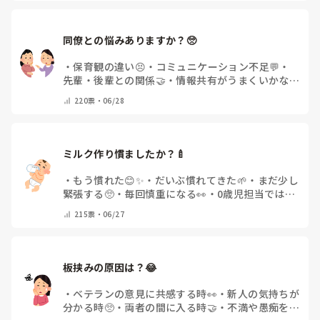
同僚との悩みありますか？🥺
・
保育観の違い😣
・
コミュニケーション不足💬
・
先輩・後輩との関係🤝
・
情報共有がうまくいかない
📖
・
特に悩みはない😊✨
・
その他(コメントで教え
220
票・
06/28
てください)
ミルク作り慣ましたか？🍼
・
もう慣れた😊✨
・
だいぶ慣れてきた🌱
・
まだ少し
緊張する🥺
・
毎回慎重になる👀
・
0歳児担当ではな
い💭🍼
・
その他(コメントで教えてください)
215
票・
06/27
板挟みの原因は？😂
・
ベテランの意見に共感する時👀
・
新人の気持ちが
分かる時🥺
・
両者の間に入る時🤝
・
不満や愚痴を聞