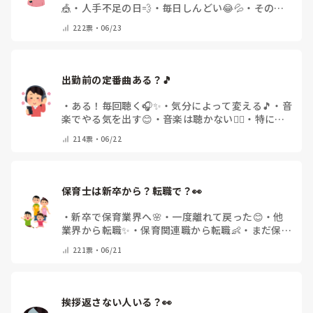
🎪
・
人手不足の日💨
・
毎日しんどい😂💦
・
その他
(コメントで教えてください)
222
票・
06/23
出勤前の定番曲ある？🎵
・
ある！毎回聴く🎧✨
・
気分によって変える🎵
・
音
楽でやる気を出す😊
・
音楽は聴かない🙅‍♀️
・
特に決
まっていない🤔💭
・
その他(コメントで教えてくだ
214
票・
06/22
さい)
保育士は新卒から？転職で？👀
・
新卒で保育業界へ🌸
・
一度離れて戻った😊
・
他
業界から転職✨
・
保育関連職から転職👶
・
まだ保育
士ではない👀
221
票・
06/21
挨拶返さない人いる？👀