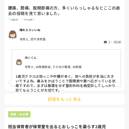
腰痛、膝痛、股関節痛の方、多くいらっしゃるなとここの過
去の投稿を見て思いました。

1歳児
正社員
私は50代正社員1歳児担任です。

晴れたらいいね
という私も、２週間前、初めて腰痛になりました。

保育士, 認可保育園
右腰が痛くて、起き上がれない。

2
・
2日前
ようやく起き上がっても、立てない。

ようやく立てたら、しゃがめない。

ほいくん
驚きました。

保育士, 幼稚園教諭, その他の職種, 幼稚園
通院して、コルセット、湿布、痛み止め、電気などで１週間
1歳児クラスは抱っこや中腰が多く、体への負担が本当に大き
乗り切ったら

いですよね。痛みをかばうことで股関節や膝へ広がっている状
週末には、左が痛みだし、これも痛み止めや湿布で抑えて仕
態ですので、まずは無理をせず整形外科を再受診してしっかり
事をしていたら、

診てもらうことが大切です。

現場復帰の際は、床での立ち座りを避けるために低い椅子を活
股関節、お尻、太もも、膝まで来はじめてしまいました。

回答をもっと見る
用したり、抱っこや重い作業は周囲の先生に相談して頼むよう
床から支えなしに立ち上がりにくくなり、痛みが走ります。

にしてください。今はご自身の体を最優先に、しっかり休んで
立ち続けると、腰や股関節にきます。

くださいね。
自転車通勤ですが、それも、膝や太ももに痛みが来始めまし
保育・お仕事
た。

担当保育者が保育室を出るとおしっこを漏らす2歳児
今は８月。
