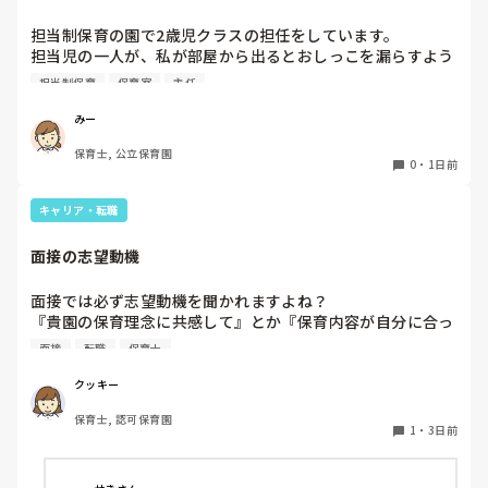
１週間休んでいます。

担当制保育の園で2歳児クラスの担任をしています。

担当児の一人が、私が部屋から出るとおしっこを漏らすよう
家でもやることはあります。

になりました。

日常生活すら支障をきたすほどになりました。

担当制保育
保育室
主任
その子はパンツで過ごしていて、排尿間隔も空いています。
4月から私への執着が強かったのですが、特に寝かしつけの
椅子に座って作業をすれば？

みー
時に私がそばに行かないと繰り返し大きい声で呼んだり私が
と、園で言われました。

保育士, 公立保育園
寝かしつけしている子にちょっかいを出したり、何回もトイ
なので、子ども椅子程度の高さの踏み台に座って、試してみ
0
・
1日前
レに行きたいと言っていました。行ったところで出ないこと
ました。

もしばしば… 

キャリア・転職
パンツで寝れる子が増えてきて、寝かしつけの時にトイレに
ただじっと座っていても、5分も座ればお尻に痛みがきま
行きたい子が時差でいるのですが、私がその対応で外に出よ
す。

面接の志望動機
うとするとその子も行きたがります。

この高さの作業だと意外に、

しかし寝かしつけに入る前にトイレでしっかり排尿している
体をひねる、少し立ち上がる、体を折りたたむような姿勢に
面接では必ず志望動機を聞かれますよね？

ので、その子には待っててねといい外に出ていました。今日
なること多いことに気づきました。

『貴園の保育理念に共感して』とか『保育内容が自分に合っ
はそれで2回漏らしています。

その度にあちらこちらに痛みが来て

てると思いました』等々が多いかと思いますが、実際はどう
2回目は私は見ていないのですが、かなり微量だったそう
立ち上がる時には、膝や太ももが固まり痛みが……

面接
転職
保育士
なのでしょうか？

で、クラスのリーダーの先生から絞り出して注意を引こうと
私自身、園の雰囲気とか園の規模、保育内容は勘案しますが
しているように見えると言われました。

クッキー
正直なところ、家から通いやすいか、給与はどうか…という
日頃からそのことの関わりはしっかり持てるように意識はし
腰痛、膝痛お持ちの方は、どの程度の痛みで働かれているの
保育士, 認可保育園
ところに重きを置いています

ていますが…

でしょうか。

1
・
3日前
もちろんそんなことは話せませんが

今後どのように関わっていけばいいのか悩んでいます。

皆さんは、志望動機をどのように答えていますか？また、本
痛みには強い方と思っていました。

音はどうですか？