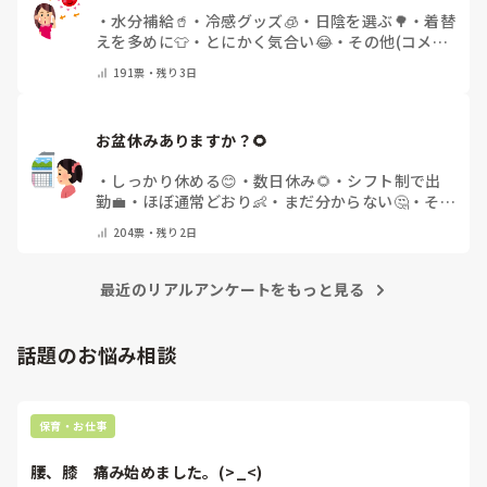
・
水分補給🥤
・
冷感グッズ🧊
・
日陰を選ぶ🌳
・
着替
えを多めに👕
・
とにかく気合い😂
・
その他(コメン
トで教えてください)
191
票・
残り3日
お盆休みありますか？🌻
・
しっかり休める😊
・
数日休み🌻
・
シフト制で出
勤💼
・
ほぼ通常どおり👶
・
まだ分からない🤔
・
その
他(コメントで教えてください)
204
票・
残り2日
最近のリアルアンケートをもっと見る
話題のお悩み相談
保育・お仕事
腰、膝　痛み始めました。(>_<)