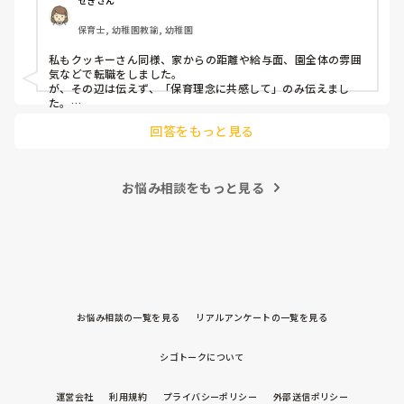
せきさん
出産等で、幾度か開腹手術をしましたが、翌日には歩けまし
たし…

保育士, 幼稚園教諭, 幼稚園
今回は、今少し治まっている痛みがぶり返したどうしようと
私もクッキーさん同様、家からの距離や給与面、園全体の雰囲
いう思いもあり、ちょっと無理かも…と思い始めています。

気などで転職をしました。

が、その辺は伝えず、「保育理念に共感して」のみ伝えまし
た。

まだ急性期ということと、昔、夫が腰を痛めてすぐに整骨院
あとは、自分の長所や得意なことが活かせそうだと感じたと伝
に行ってより酷くなって帰ってきたことがあり、怖くて行け
回答をもっと見る
ていません。

お悩み相談をもっと見る
お悩み相談の一覧を見る
リアルアンケートの一覧を見る
シゴトークについて
運営会社
利用規約
プライバシーポリシー
外部送信ポリシー