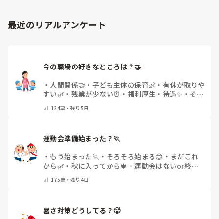
最近のリアルアンケート
今の職場の好きなところは？🤝 
・
人間関係🤝
・
子ども主体の保育👶
・
有休が取りや
すい🌿
・
残業が少ない⏰
・
福利厚生・待遇✨
・
その
他(コメントで教えてください)
124
票・
残り5日
運動会準備始まった？🏃
・
もう始まった🏃
・
そろそろ始まる😊
・
まだこれ
から🌿
・
秋に入ってから🍁
・
運動会はないor終わ
った✨
・
その他(コメントで教えてください)
175
票・
残り4日
暑さ対策どうしてる？🥵