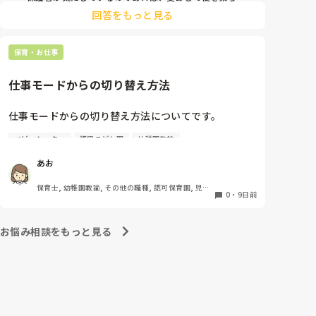
くする薬または、便を出す力を加えるお薬りなど、その
回答をもっと見る
子の便秘に応じた便秘薬をもらうことをお勧めします。

お腹のマッサージは、我が子ではきかず、病院でもらう
酸化マグネシウムがきくので、ミネラルを多く摂るよう
保育・お仕事
にしました。

ラブレという飲み物が合うお子さんもいるようです。

色々試されているかと思いますが、本人が1番きついで
仕事モードからの切り替え方法
す。

少しでも楽になるように手助けできると良いですね。
仕事モードからの切り替え方法についてです。

ベビーシッター
認定こども園
幼稚園教諭
お休みの日に仕事のことを考えると自分でも切り替え
は意識しているのですが、レパートリーが少なく切り
あお
替え迷子になっています。。

みなさんがどうやって切り替えているかを教えてほし
保育士, 幼稚園教諭, その他の職種, 認可保育園, 児童
いです！

0
・
9日前
発達支援施設, その他の職場, 管理職
今はとりあえずメモをして一旦保留にしたり、違うア
お悩み相談をもっと見る
クション(お茶を飲んだり)を入れたりしています。