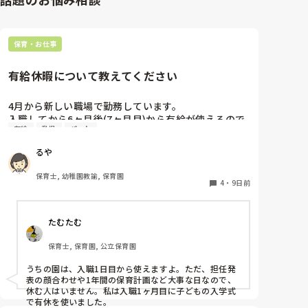
保育・お仕事
有給休暇について教えてください
4月から新しい職場で勤務しています。

入職してから6ヶ月後(7ヶ月目)から有給が使えるので
有給
乳児
パート
すが、今4ヶ月。

6ヶ月後って結構長いなあと実感し始めています。

るや
今までは4ヶ月目から使えていたような？

皆さんのところは新しい職員はいつから有給が使用出
保育士, 幼稚園教諭, 保育園
来ますか？

4
・
9日前
よかったら教えてください。
たむたむ
保育士, 保育園, 公立保育園
うちの園は、入職1日目から使えますよ。ただ、担任発
表の顔合わせや1年間の保育計画など大事な日なので、
休む人はいません。私は入職1ヶ月目に子どもの入学式
で有休を使いました。