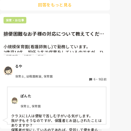
回答をもっと見る
保育・お仕事
排便困難なお子様の対応について教えてくださ
い
小規模保育園(看護師無し)で勤務しています。

2歳児10名、担任２名で保育をしているのですが、ひ
保育内容
2歳児
担任
とりのお子様が排便困難で2日に1回ほど、20〜30分の
間「うんち〜、うんち出る〜、うんち〜」と泣きなが
るや
ら便意を訴えます。

なかなか出ず苦しそうです。

保育士, 幼稚園教諭, 保育園
室内にいる時であれば良いのですが、散歩中にも突然
6
・
9日前
起こります。(午前も午後も)

その都度保育士が１名そこにつく形になるため、昨日
ぽんた
は散歩を途中で切り上げ園へ戻りました。

このようなお子様のいらっしゃる園の経験者の方はい
保育士, 保育園
らっしゃいますか？

今まで看護師のいる園にいたこともあり、散歩先の時
クラスに1人は便秘で苦しむ子がいる気がします。

は迎えに来てもらうなどしていました。

我が子もそうなのですが、保護者とお話しされたことは
色々なご経験のお話しを聞けたら嬉しいです。

ありますか？

保護者が気にしているのであれば、受診して便を柔らか