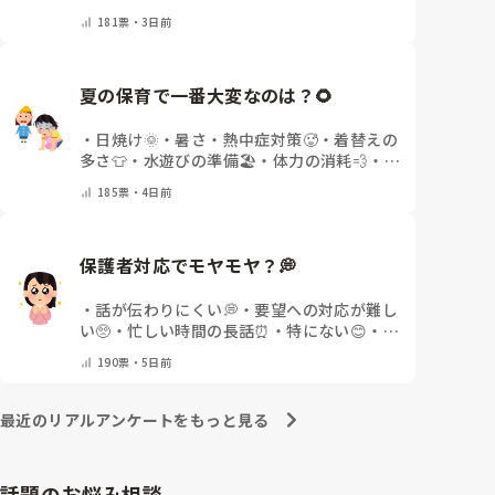
ントで教えてください)
181
票・
3日前
夏の保育で一番大変なのは？🌻
・
日焼け🌞
・
暑さ・熱中症対策🥵
・
着替えの
多さ👕
・
水遊びの準備🏖️
・
体力の消耗💨
・
そ
の他(コメントで教えてください)
185
票・
4日前
保護者対応でモヤモヤ？💭
・
話が伝わりにくい💭
・
要望への対応が難し
い🥺
・
忙しい時間の長話⏰
・
特にない😊
・
日
によって違う🌿
・
その他(コメントで教えて
190
票・
5日前
ください)
最近のリアルアンケートをもっと見る
話題のお悩み相談