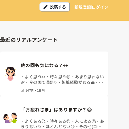
新規登録
ログイン
投稿する
最近のリアルアンケート
他の園も気になる？👀
・
よく思う👀
・
時々思う😊
・
あまり思わない
🌿
・
今の園で満足✨
・
転職経験がある💼
・
そ
の他(コメントで教えてください)
147
票・
2日前
「お疲れさま」はありますか？😊
・
よくある🥰
・
時々ある😊
・
人による🤔
・
あ
まりない💦
・
ほとんどない😢
・
その他(コメ